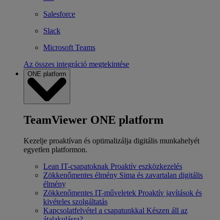
Salesforce
Slack
Microsoft Teams
Az összes integráció megtekintése
ONE platform
TeamViewer ONE platform
Kezelje proaktívan és optimalizálja digitális munkahelyét
egyetlen platformon.
Lean IT-csapatoknak
Proaktív eszközkezelés
Zökkenőmentes élmény
Sima és zavartalan digitális
élmény
Zökkenőmentes IT-műveletek
Proaktív javítások és
kivételes szolgáltatás
Kapcsolatfelvétel a csapatunkkal
Készen áll az
átalakulásra?