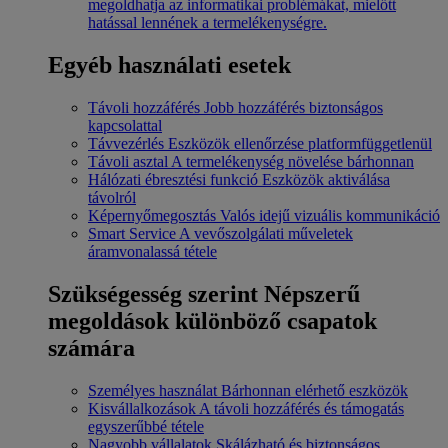
megoldhatja az informatikai problémákat, mielőtt
hatással lennének a termelékenységre.
Egyéb használati esetek
Távoli hozzáférés
Jobb hozzáférés biztonságos
kapcsolattal
Távvezérlés
Eszközök ellenőrzése platformfüggetlenül
Távoli asztal
A termelékenység növelése bárhonnan
Hálózati ébresztési funkció
Eszközök aktiválása
távolról
Képernyőmegosztás
Valós idejű vizuális kommunikáció
Smart Service
A vevőszolgálati műveletek
áramvonalassá tétele
Szükségesség szerint
Népszerű
megoldások különböző csapatok
számára
Személyes használat
Bárhonnan elérhető eszközök
Kisvállalkozások
A távoli hozzáférés és támogatás
egyszerűbbé tétele
Nagyobb vállalatok
Skálázható és biztonságos