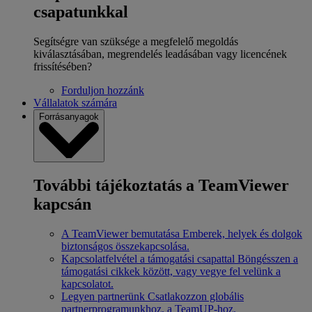
csapatunkkal
Segítségre van szüksége a megfelelő megoldás
kiválasztásában, megrendelés leadásában vagy licencének
frissítésében?
Forduljon hozzánk
Vállalatok számára
Forrásanyagok
További tájékoztatás a TeamViewer
kapcsán
A TeamViewer bemutatása
Emberek, helyek és dolgok
biztonságos összekapcsolása.
Kapcsolatfelvétel a támogatási csapattal
Böngésszen a
támogatási cikkek között, vagy vegye fel velünk a
kapcsolatot.
Legyen partnerünk
Csatlakozzon globális
partnerprogramunkhoz, a TeamUP-hoz.