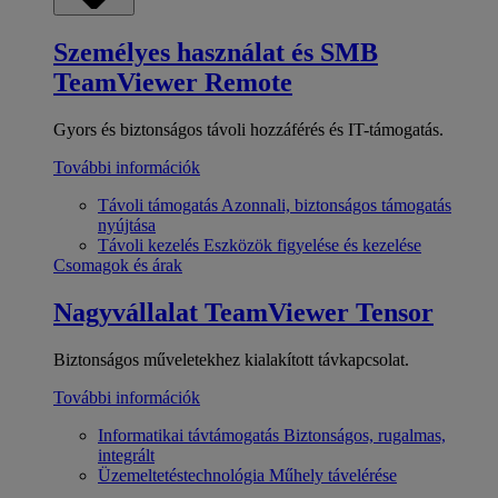
Személyes használat és SMB
TeamViewer Remote
Gyors és biztonságos távoli hozzáférés és IT-támogatás.
További információk
Távoli támogatás
Azonnali, biztonságos támogatás
nyújtása
Távoli kezelés
Eszközök figyelése és kezelése
Csomagok és árak
Nagyvállalat
TeamViewer Tensor
Biztonságos műveletekhez kialakított távkapcsolat.
További információk
Informatikai távtámogatás
Biztonságos, rugalmas,
integrált
Üzemeltetéstechnológia
Műhely távelérése