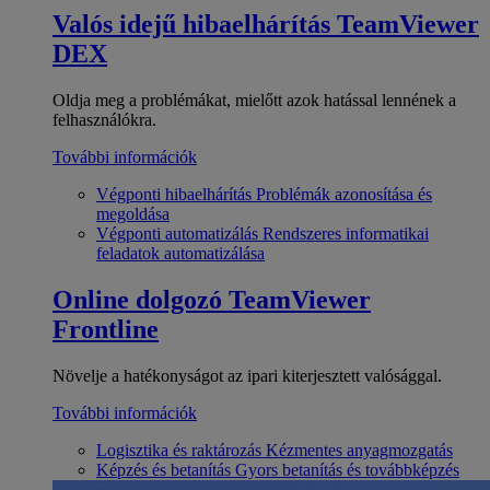
Valós idejű hibaelhárítás
TeamViewer
DEX
Oldja meg a problémákat, mielőtt azok hatással lennének a
felhasználókra.
További információk
Végponti hibaelhárítás
Problémák azonosítása és
megoldása
Végponti automatizálás
Rendszeres informatikai
feladatok automatizálása
Online dolgozó
TeamViewer
Frontline
Növelje a hatékonyságot az ipari kiterjesztett valósággal.
További információk
Logisztika és raktározás
Kézmentes anyagmozgatás
Képzés és betanítás
Gyors betanítás és továbbképzés