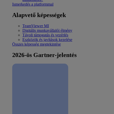
Ismerkedés a platformmal
Alapvető képességek
TeamViewer MI
Digitális munkavállalói élmény
Távoli támogatás és vezérlés
Eszközök és javítások kezelése
Összes képesség megtekintése
2026-ös Gartner-jelentés