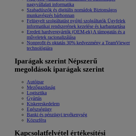
nagyvállalati informatika
Szabadúszók és digitális nomádok
Biztonságos
munkavégzés bárhonnan
Felügyelt szolgáltatást nyújtó szolgáltatók
Ügyfelek
informatikai rendszerének kezelése és karbantartása
Eredeti hardvergyártók (OEM-ek)
A támogatás és a
műveletek racionalizálása
Nonprofit és oktatás
30% kedvezmény a TeamViewer
technológiára
Iparágak szerint
Népszerű
megoldások iparágak szerint
Autóipar
Mezőgazdaság
Logisztika
Gyártás
Kiskereskedelem
Egészségügy
Banki és pénzügyi tevékenység
Közszféra
Kapcsolatfelvétel értékesítési