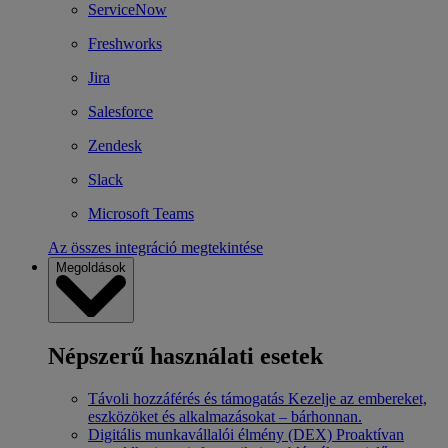
ServiceNow
Freshworks
Jira
Salesforce
Zendesk
Slack
Microsoft Teams
Az összes integráció megtekintése
Megoldások
Népszerű használati esetek
Távoli hozzáférés és támogatás
Kezelje az embereket,
eszközöket és alkalmazásokat – bárhonnan.
Digitális munkavállalói élmény (DEX)
Proaktívan