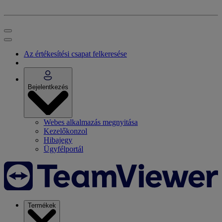
Az értékesítési csapat felkeresése
Bejelentkezés
Webes alkalmazás megnyitása
Kezelőkonzol
Hibajegy
Ügyfélportál
Termékek