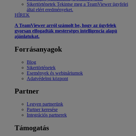
Sikertörténetek
Tekintse meg a TeamViewer ügyfelei
által elért eredményeket.
HÍREK
A TeamViewer arról számolt be, hogy az ügyfelek
gyorsan elfogadták mesterséges intelligencia alapú
ajánlatukat.
Forrásanyagok
Blog
Sikertörténetek
Események és webináriumok
Adatvédelmi központ
Partner
Legyen partnerünk
Partner keresése
Integrációs partnerek
Támogatás