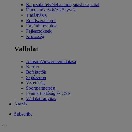
Kapcsolatfelvétel a támogatási csapattal
Útmutatók és kézikönyvek
Tudásbázis
Rendszerállapot
Egyéni modulok
Fejlesztőknek
Közösség
Vállalat
A TeamViewer bemutatása
Karrier
Befektetők
Sajtószoba
Vezetőség
Sportpartnerség
Fenntarthatóság és CSR
Vállalatirányítás
Árazás
Subscribe