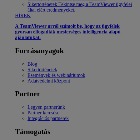
Sikertörténetek
Tekintse meg a TeamViewer ügyfelei
által elért eredményeket.
HÍREK
A TeamViewer arról számolt be, hogy az ügyfelek
gyorsan elfogadták mesterséges intelligencia alapú
ajánlatukat.
Forrásanyagok
Blog
Sikertörténetek
Események és webináriumok
Adatvédelmi központ
Partner
Legyen partnerünk
Partner keresése
Integrációs partnerek
Támogatás