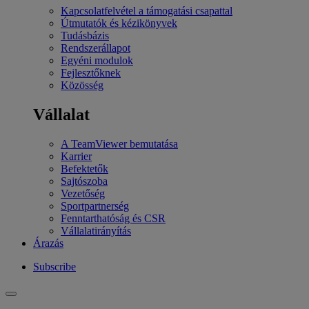
Kapcsolatfelvétel a támogatási csapattal
Útmutatók és kézikönyvek
Tudásbázis
Rendszerállapot
Egyéni modulok
Fejlesztőknek
Közösség
Vállalat
A TeamViewer bemutatása
Karrier
Befektetők
Sajtószoba
Vezetőség
Sportpartnerség
Fenntarthatóság és CSR
Vállalatirányítás
Árazás
Subscribe