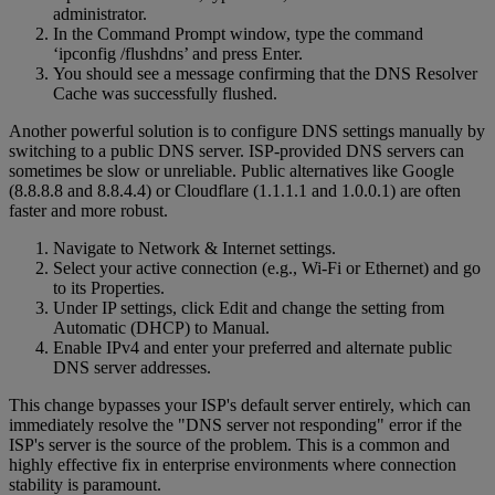
administrator.
In the Command Prompt window, type the command
‘ipconfig /flushdns’ and press Enter.
You should see a message confirming that the DNS Resolver
Cache was successfully flushed.
Another powerful solution is to configure DNS settings manually by
switching to a public DNS server. ISP-provided DNS servers can
sometimes be slow or unreliable. Public alternatives like Google
(8.8.8.8 and 8.8.4.4) or Cloudflare (1.1.1.1 and 1.0.0.1) are often
faster and more robust.
Navigate to Network & Internet settings.
Select your active connection (e.g., Wi-Fi or Ethernet) and go
to its Properties.
Under IP settings, click Edit and change the setting from
Automatic (DHCP) to Manual.
Enable IPv4 and enter your preferred and alternate public
DNS server addresses.
This change bypasses your ISP's default server entirely, which can
immediately resolve the "DNS server not responding" error if the
ISP's server is the source of the problem. This is a common and
highly effective fix in enterprise environments where connection
stability is paramount.