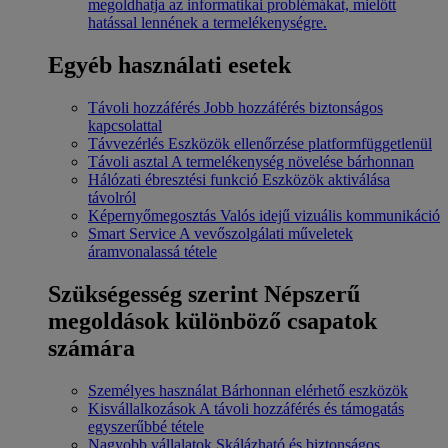
megoldhatja az informatikai problémákat, mielőtt
hatással lennének a termelékenységre.
Egyéb használati esetek
Távoli hozzáférés
Jobb hozzáférés biztonságos
kapcsolattal
Távvezérlés
Eszközök ellenőrzése platformfüggetlenül
Távoli asztal
A termelékenység növelése bárhonnan
Hálózati ébresztési funkció
Eszközök aktiválása
távolról
Képernyőmegosztás
Valós idejű vizuális kommunikáció
Smart Service
A vevőszolgálati műveletek
áramvonalassá tétele
Szükségesség szerint
Népszerű
megoldások különböző csapatok
számára
Személyes használat
Bárhonnan elérhető eszközök
Kisvállalkozások
A távoli hozzáférés és támogatás
egyszerűbbé tétele
Nagyobb vállalatok
Skálázható és biztonságos