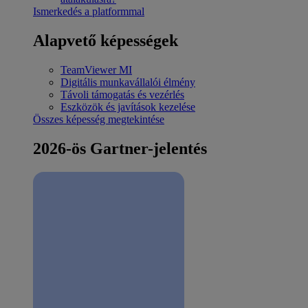
Ismerkedés a platformmal
Alapvető képességek
TeamViewer MI
Digitális munkavállalói élmény
Távoli támogatás és vezérlés
Eszközök és javítások kezelése
Összes képesség megtekintése
2026-ös Gartner-jelentés