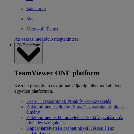
Salesforce
Slack
Microsoft Teams
Az összes integráció megtekintése
ONE platform
TeamViewer ONE platform
Kezelje proaktívan és optimalizálja digitális munkahelyét
egyetlen platformon.
Lean IT-csapatoknak
Proaktív eszközkezelés
Zökkenőmentes élmény
Sima és zavartalan digitális
élmény
Zökkenőmentes IT-műveletek
Proaktív javítások és
kivételes szolgáltatás
Kapcsolatfelvétel a csapatunkkal
Készen áll az
átalakulásra?