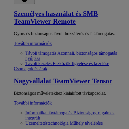
Személyes használat és SMB
TeamViewer Remote
Gyors és biztonságos távoli hozzáférés és IT-támogatás.
További információk
Távoli támogatás
Azonnali, biztonságos támogatás
nyújtása
Távoli kezelés
Eszközök figyelése és kezelése
Csomagok és árak
Nagyvállalat
TeamViewer Tensor
Biztonságos műveletekhez kialakított távkapcsolat.
További információk
Informatikai távtámogatás
Biztonságos, rugalmas,
integrált
Üzemeltetéstechnológia
Műhely távelérése