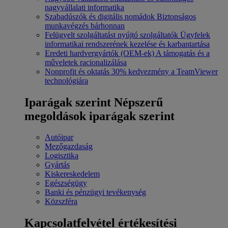
nagyvállalati informatika
Szabadúszók és digitális nomádok
Biztonságos
munkavégzés bárhonnan
Felügyelt szolgáltatást nyújtó szolgáltatók
Ügyfelek
informatikai rendszerének kezelése és karbantartása
Eredeti hardvergyártók (OEM-ek)
A támogatás és a
műveletek racionalizálása
Nonprofit és oktatás
30% kedvezmény a TeamViewer
technológiára
Iparágak szerint
Népszerű
megoldások iparágak szerint
Autóipar
Mezőgazdaság
Logisztika
Gyártás
Kiskereskedelem
Egészségügy
Banki és pénzügyi tevékenység
Közszféra
Kapcsolatfelvétel értékesítési