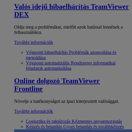
Valós idejű hibaelhárítás
TeamViewer
DEX
Oldja meg a problémákat, mielőtt azok hatással lennének a
felhasználókra.
További információk
Végponti hibaelhárítás
Problémák azonosítása és
megoldása
Végponti automatizálás
Rendszeres informatikai
feladatok automatizálása
Online dolgozó
TeamViewer
Frontline
Növelje a hatékonyságot az ipari kiterjesztett valósággal.
További információk
Logisztika és raktározás
Kézmentes anyagmozgatás
Képzés és betanítás
Gyors betanítás és továbbképzés