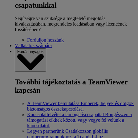
csapatunkkal
Segítségre van szüksége a megfelelő megoldás
kiválasztásában, megrendelés leadásában vagy licencének
frissítésében?
Forduljon hozzánk
Vállalatok számára
Forrásanyagok
További tájékoztatás a TeamViewer
kapcsán
A TeamViewer bemutatása
Emberek, helyek és dolgok
biztonságos összekapcsolása.
Kapcsolatfelvétel a támogatási csapattal
Böngésszen a
támogatási cikkek között, vagy vegye fel velünk a
kapcsolatot.
Legyen partnerünk
Csatlakozzon globális
partnerprogramunkhoz, a TeamUP-hoz.