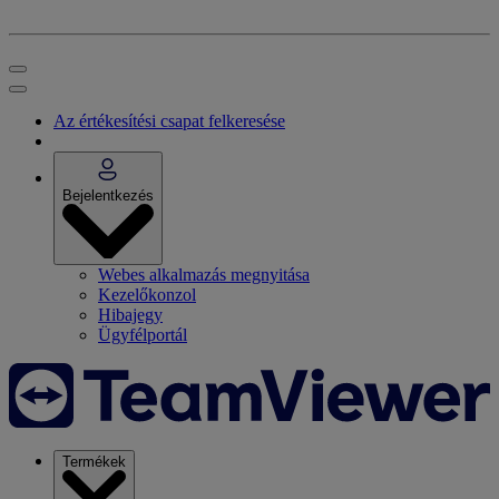
Az értékesítési csapat felkeresése
Bejelentkezés
Webes alkalmazás megnyitása
Kezelőkonzol
Hibajegy
Ügyfélportál
Termékek