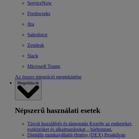
ServiceNow
Freshworks
Jira
Salesforce
Zendesk
Slack
Microsoft Teams
Az összes integráció megtekintése
Megoldások
Népszerű használati esetek
Távoli hozzáférés és támogatás
Kezelje az embereket,
eszközöket és alkalmazásokat – bárhonnan.
Digitális munkavállalói élmény (DEX)
Proaktívan