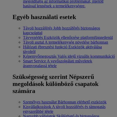
megoldhatja az informatikai problémákat, mielőtt
hatással lennének a termelékenységre.
Egyéb használati esetek
Távoli hozzáférés
Jobb hozzáférés biztonságos
kapcsolattal
Távvezérlés
Eszközök ellenőrzése platformfüggetlenül
Távoli asztal
A termelékenység növelése bárhonnan
Hálózati ébresztési funkció
Eszközök aktiválása
távolról
Képernyőmegosztás
Valós idejű vizuális kommunikáció
Smart Service
A vevőszolgálati műveletek
áramvonalassá tétele
Szükségesség szerint
Népszerű
megoldások különböző csapatok
számára
Személyes használat
Bárhonnan elérhető eszközök
Kisvállalkozások
A távoli hozzáférés és támogatás
egyszerűbbé tétele
Nagyobb vállalatok
Skálázható és biztonságos