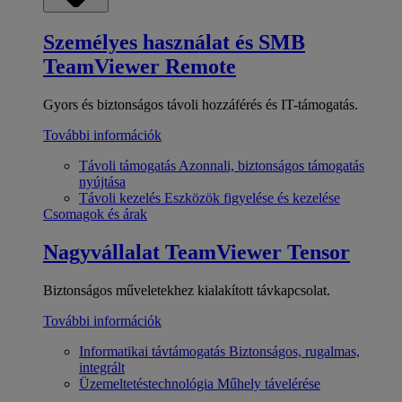
Személyes használat és SMB
TeamViewer Remote
Gyors és biztonságos távoli hozzáférés és IT-támogatás.
További információk
Távoli támogatás
Azonnali, biztonságos támogatás
nyújtása
Távoli kezelés
Eszközök figyelése és kezelése
Csomagok és árak
Nagyvállalat
TeamViewer Tensor
Biztonságos műveletekhez kialakított távkapcsolat.
További információk
Informatikai távtámogatás
Biztonságos, rugalmas,
integrált
Üzemeltetéstechnológia
Műhely távelérése