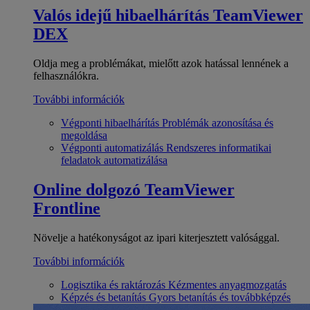
Valós idejű hibaelhárítás
TeamViewer
DEX
Oldja meg a problémákat, mielőtt azok hatással lennének a
felhasználókra.
További információk
Végponti hibaelhárítás
Problémák azonosítása és
megoldása
Végponti automatizálás
Rendszeres informatikai
feladatok automatizálása
Online dolgozó
TeamViewer
Frontline
Növelje a hatékonyságot az ipari kiterjesztett valósággal.
További információk
Logisztika és raktározás
Kézmentes anyagmozgatás
Képzés és betanítás
Gyors betanítás és továbbképzés