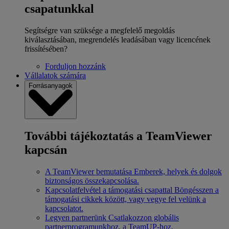
csapatunkkal
Segítségre van szüksége a megfelelő megoldás
kiválasztásában, megrendelés leadásában vagy licencének
frissítésében?
Forduljon hozzánk
Vállalatok számára
Forrásanyagok
További tájékoztatás a TeamViewer
kapcsán
A TeamViewer bemutatása
Emberek, helyek és dolgok
biztonságos összekapcsolása.
Kapcsolatfelvétel a támogatási csapattal
Böngésszen a
támogatási cikkek között, vagy vegye fel velünk a
kapcsolatot.
Legyen partnerünk
Csatlakozzon globális
partnerprogramunkhoz, a TeamUP-hoz.