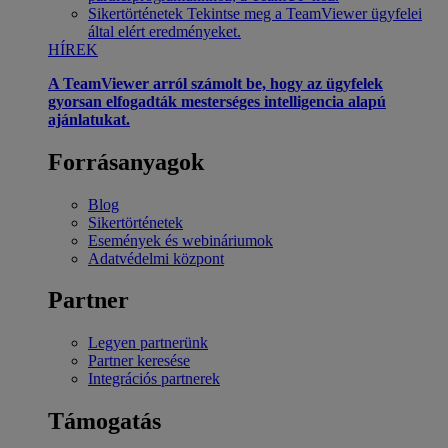
Sikertörténetek
Tekintse meg a TeamViewer ügyfelei
által elért eredményeket.
HÍREK
A TeamViewer arról számolt be, hogy az ügyfelek
gyorsan elfogadták mesterséges intelligencia alapú
ajánlatukat.
Forrásanyagok
Blog
Sikertörténetek
Események és webináriumok
Adatvédelmi központ
Partner
Legyen partnerünk
Partner keresése
Integrációs partnerek
Támogatás