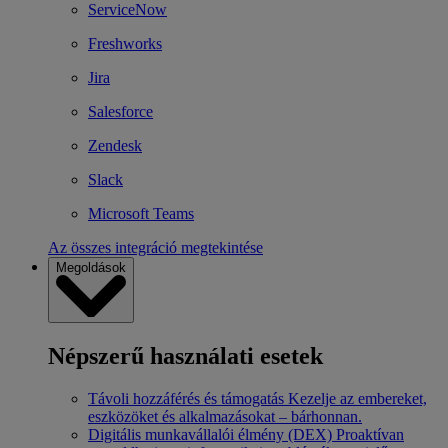
ServiceNow
Freshworks
Jira
Salesforce
Zendesk
Slack
Microsoft Teams
Az összes integráció megtekintése
Megoldások
Népszerű használati esetek
Távoli hozzáférés és támogatás
Kezelje az embereket,
eszközöket és alkalmazásokat – bárhonnan.
Digitális munkavállalói élmény (DEX)
Proaktívan