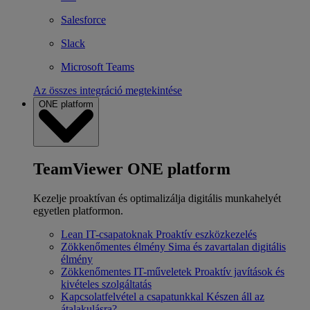
Salesforce
Slack
Microsoft Teams
Az összes integráció megtekintése
ONE platform
TeamViewer ONE platform
Kezelje proaktívan és optimalizálja digitális munkahelyét
egyetlen platformon.
Lean IT-csapatoknak
Proaktív eszközkezelés
Zökkenőmentes élmény
Sima és zavartalan digitális
élmény
Zökkenőmentes IT-műveletek
Proaktív javítások és
kivételes szolgáltatás
Kapcsolatfelvétel a csapatunkkal
Készen áll az
átalakulásra?