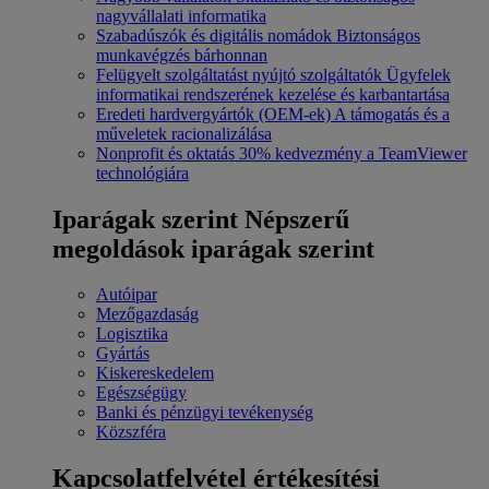
nagyvállalati informatika
Szabadúszók és digitális nomádok
Biztonságos
munkavégzés bárhonnan
Felügyelt szolgáltatást nyújtó szolgáltatók
Ügyfelek
informatikai rendszerének kezelése és karbantartása
Eredeti hardvergyártók (OEM-ek)
A támogatás és a
műveletek racionalizálása
Nonprofit és oktatás
30% kedvezmény a TeamViewer
technológiára
Iparágak szerint
Népszerű
megoldások iparágak szerint
Autóipar
Mezőgazdaság
Logisztika
Gyártás
Kiskereskedelem
Egészségügy
Banki és pénzügyi tevékenység
Közszféra
Kapcsolatfelvétel értékesítési