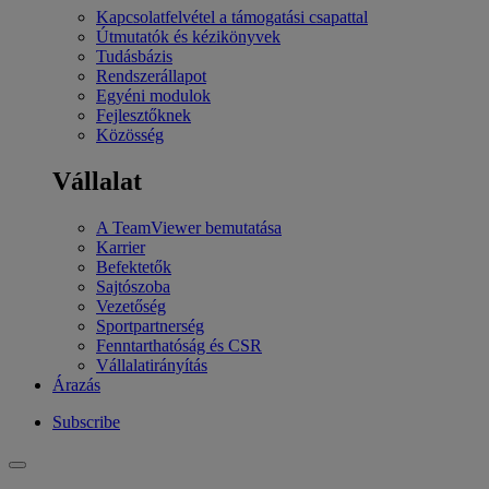
Kapcsolatfelvétel a támogatási csapattal
Útmutatók és kézikönyvek
Tudásbázis
Rendszerállapot
Egyéni modulok
Fejlesztőknek
Közösség
Vállalat
A TeamViewer bemutatása
Karrier
Befektetők
Sajtószoba
Vezetőség
Sportpartnerség
Fenntarthatóság és CSR
Vállalatirányítás
Árazás
Subscribe