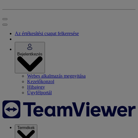
Az értékesítési csapat felkeresése
Bejelentkezés
Webes alkalmazás megnyitása
Kezelőkonzol
Hibajegy
Ügyfélportál
Termékek