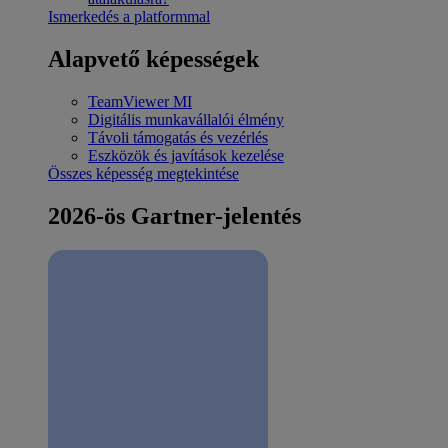
Ismerkedés a platformmal
Alapvető képességek
TeamViewer MI
Digitális munkavállalói élmény
Távoli támogatás és vezérlés
Eszközök és javítások kezelése
Összes képesség megtekintése
2026-ös Gartner-jelentés