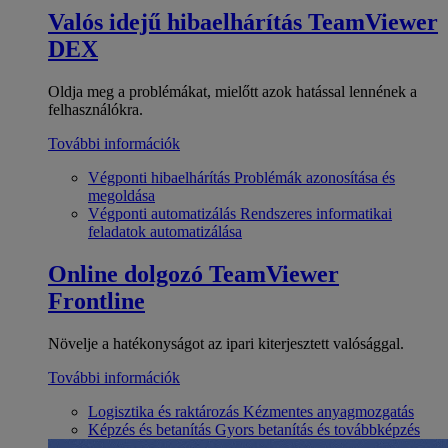
Valós idejű hibaelhárítás
TeamViewer
DEX
Oldja meg a problémákat, mielőtt azok hatással lennének a
felhasználókra.
További információk
Végponti hibaelhárítás
Problémák azonosítása és
megoldása
Végponti automatizálás
Rendszeres informatikai
feladatok automatizálása
Online dolgozó
TeamViewer
Frontline
Növelje a hatékonyságot az ipari kiterjesztett valósággal.
További információk
Logisztika és raktározás
Kézmentes anyagmozgatás
Képzés és betanítás
Gyors betanítás és továbbképzés