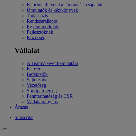
Kapcsolatfelvétel a támogatási csapattal
Útmutatók és kézikönyvek
Tudásbázis
Rendszerállapot
Egyéni modulok
Fejlesztőknek
Közösség
Vállalat
A TeamViewer bemutatása
Karrier
Befektetők
Sajtószoba
Vezetőség
Sportpartnerség
Fenntarthatóság és CSR
Vállalatirányítás
Árazás
Subscribe