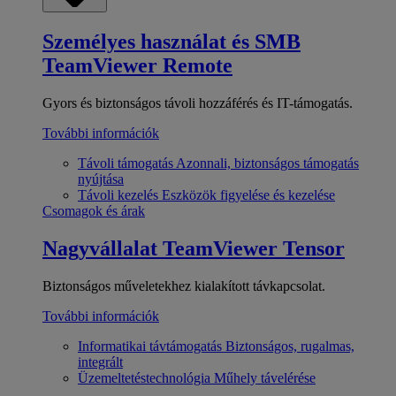
Személyes használat és SMB
TeamViewer Remote
Gyors és biztonságos távoli hozzáférés és IT-támogatás.
További információk
Távoli támogatás
Azonnali, biztonságos támogatás
nyújtása
Távoli kezelés
Eszközök figyelése és kezelése
Csomagok és árak
Nagyvállalat
TeamViewer Tensor
Biztonságos műveletekhez kialakított távkapcsolat.
További információk
Informatikai távtámogatás
Biztonságos, rugalmas,
integrált
Üzemeltetéstechnológia
Műhely távelérése