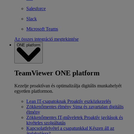
Salesforce
Slack
Microsoft Teams
Az összes integráció megtekintése
ONE platform
TeamViewer ONE platform
Kezelje proaktívan és optimalizálja digitális munkahelyét
egyetlen platformon.
Lean IT-csapatoknak
Proaktív eszközkezelés
Zökkenőmentes élmény
Sima és zavartalan digitális
élmény
Zökkenőmentes IT-műveletek
Proaktív javítások és
kivételes szolgáltatás
Kapcsolatfelvétel a csapatunkkal
Készen áll az
átalakulásra?