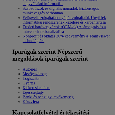
nagyvállalati informatika
Szabadúszók és digitális nomádok
Biztonságos
munkavégzés bárhonnan
Felügyelt szolgáltatást nyújtó szolgáltatók
Ügyfelek
informatikai rendszerének kezelése és karbantartása
Eredeti hardvergyártók (OEM-ek)
A támogatás és a
műveletek racionalizálása
Nonprofit és oktatás
30% kedvezmény a TeamViewer
technológiára
Iparágak szerint
Népszerű
megoldások iparágak szerint
Autóipar
Mezőgazdaság
Logisztika
Gyártás
Kiskereskedelem
Egészségügy
Banki és pénzügyi tevékenység
Közszféra
Kapcsolatfelvétel értékesítési