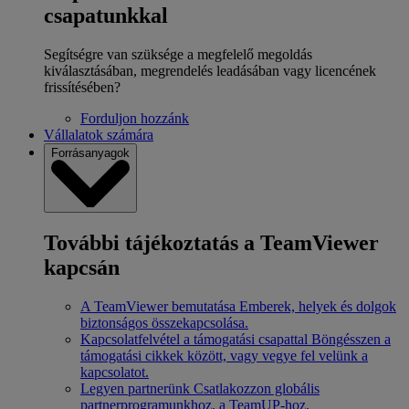
csapatunkkal
Segítségre van szüksége a megfelelő megoldás
kiválasztásában, megrendelés leadásában vagy licencének
frissítésében?
Forduljon hozzánk
Vállalatok számára
Forrásanyagok
További tájékoztatás a TeamViewer
kapcsán
A TeamViewer bemutatása
Emberek, helyek és dolgok
biztonságos összekapcsolása.
Kapcsolatfelvétel a támogatási csapattal
Böngésszen a
támogatási cikkek között, vagy vegye fel velünk a
kapcsolatot.
Legyen partnerünk
Csatlakozzon globális
partnerprogramunkhoz, a TeamUP-hoz.