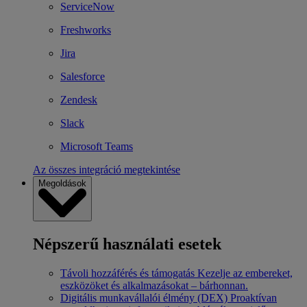
ServiceNow
Freshworks
Jira
Salesforce
Zendesk
Slack
Microsoft Teams
Az összes integráció megtekintése
Megoldások
Népszerű használati esetek
Távoli hozzáférés és támogatás
Kezelje az embereket,
eszközöket és alkalmazásokat – bárhonnan.
Digitális munkavállalói élmény (DEX)
Proaktívan