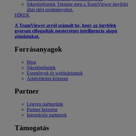
Sikertörténetek
Tekintse meg a TeamViewer ügyfelei
által elért eredményeket.
HÍREK
A TeamViewer arról számolt be, hogy az ügyfelek
gyorsan elfogadták mesterséges intelligencia alapú
ajánlatukat.
Forrásanyagok
Blog
Sikertörténetek
Események és webináriumok
Adatvédelmi központ
Partner
Legyen partnerünk
Partner keresése
Integrációs partnerek
Támogatás