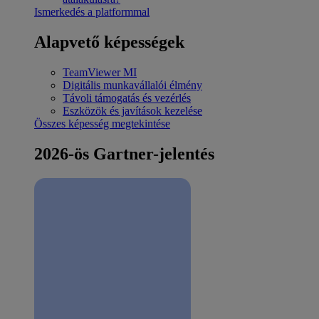
Ismerkedés a platformmal
Alapvető képességek
TeamViewer MI
Digitális munkavállalói élmény
Távoli támogatás és vezérlés
Eszközök és javítások kezelése
Összes képesség megtekintése
2026-ös Gartner-jelentés