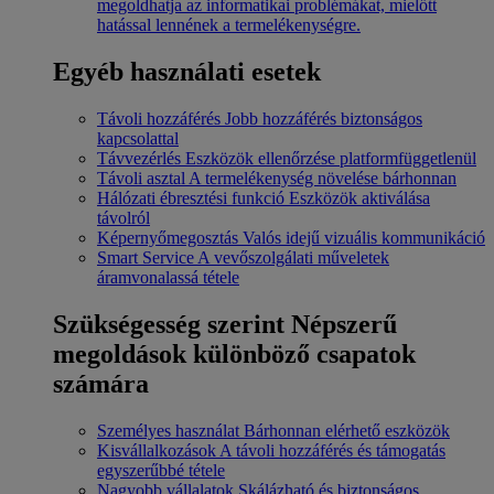
megoldhatja az informatikai problémákat, mielőtt
hatással lennének a termelékenységre.
Egyéb használati esetek
Távoli hozzáférés
Jobb hozzáférés biztonságos
kapcsolattal
Távvezérlés
Eszközök ellenőrzése platformfüggetlenül
Távoli asztal
A termelékenység növelése bárhonnan
Hálózati ébresztési funkció
Eszközök aktiválása
távolról
Képernyőmegosztás
Valós idejű vizuális kommunikáció
Smart Service
A vevőszolgálati műveletek
áramvonalassá tétele
Szükségesség szerint
Népszerű
megoldások különböző csapatok
számára
Személyes használat
Bárhonnan elérhető eszközök
Kisvállalkozások
A távoli hozzáférés és támogatás
egyszerűbbé tétele
Nagyobb vállalatok
Skálázható és biztonságos