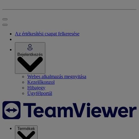
Az értékesítési csapat felkeresése
Bejelentkezés
Webes alkalmazás megnyitása
Kezelőkonzol
Hibajegy
Ügyfélportál
Termékek