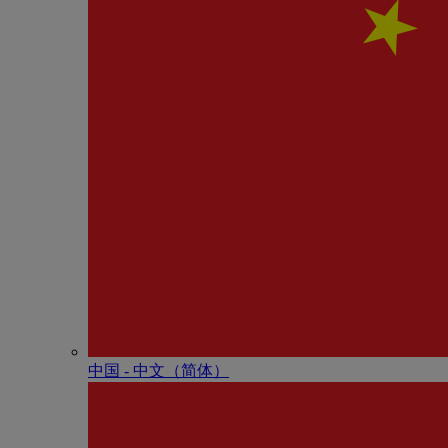
中国 - 中⽂（简体）