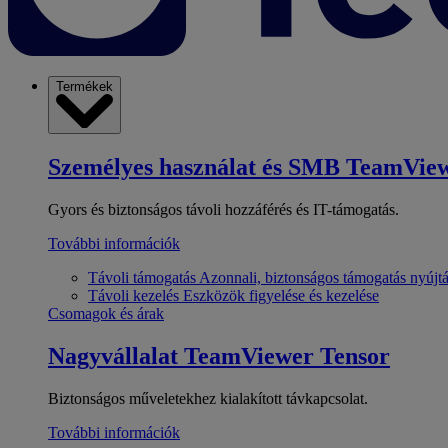
Termékek
Személyes használat és SMB
TeamView
Gyors és biztonságos távoli hozzáférés és IT-támogatás.
További információk
Távoli támogatás
Azonnali, biztonságos támogatás nyújt
Távoli kezelés
Eszközök figyelése és kezelése
Csomagok és árak
Nagyvállalat
TeamViewer Tensor
Biztonságos műveletekhez kialakított távkapcsolat.
További információk