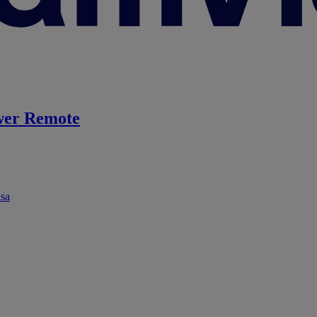
er Remote
ása