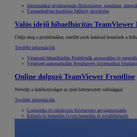
Informatikai távtámogatás
Biztonságos, rugalmas, integrá
Üzemeltetéstechnológia
Műhely távelérése
Valós idejű hibaelhárítás
TeamViewer
Oldja meg a problémákat, mielőtt azok hatással lennének a felh
További információk
Végponti hibaelhárítás
Problémák azonosítása és megold
Végponti automatizálás
Rendszeres informatikai feladato
Online dolgozó
TeamViewer Frontline
Növelje a hatékonyságot az ipari kiterjesztett valósággal.
További információk
Logisztika és raktározás
Kézmentes anyagmozgatás
Képzés és betanítás
Gyors betanítás és továbbképzés