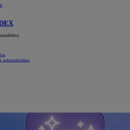
lt
 DEX
asználókra.
ása
k automatizálása