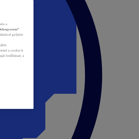
zén a
Beleegyezem”
álatával gyűjtött
vábbi
tettel a cookie-k
át beállításait, a