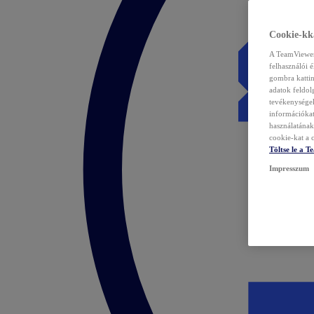
Cookie-kka
A TeamViewer 
felhasználói 
gombra kattin
adatok feldol
tevékenységek
információka
használatának 
cookie-kat a c
Töltse le a 
Impresszum