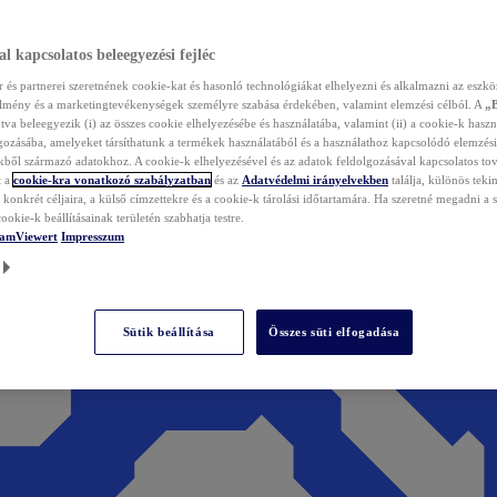
l kapcsolatos beleegyezési fejléc
és partnerei szeretnének cookie-kat és hasonló technológiákat elhelyezni és alkalmazni az eszkö
élmény és a marketingtevékenységek személyre szabása érdekében, valamint elemzési célból. A
„
tva beleegyezik (i) az összes cookie elhelyezésébe és használatába, valamint (ii) a cookie-k haszn
gozásába, amelyeket társíthatunk a termékek használatából és a használathoz kapcsolódó elemzési
ből származó adatokhoz. A cookie-k elhelyezésével és az adatok feldolgozásával kapcsolatos to
t a
cookie-kra vonatkozó szabályzatban
és az
Adatvédelmi irányelvekben
találja, különös tekin
konkrét céljaira, a külső címzettekre és a cookie-k tárolási időtartamára. Ha szeretné megadni a saj
ookie-k beállításainak területén szabhatja testre.
TeamViewert
Impresszum
Sütik beállítása
Összes süti elfogadása