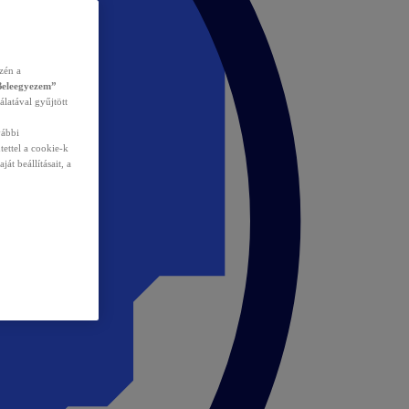
zén a
Beleegyezem”
álatával gyűjtött
vábbi
tettel a cookie-k
át beállításait, a