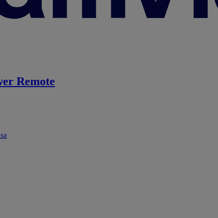
er Remote
ása