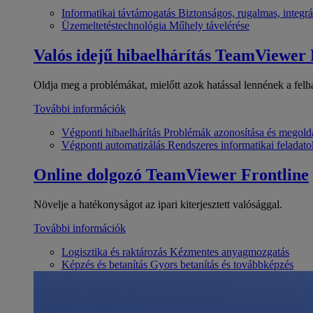
Informatikai távtámogatás
Biztonságos, rugalmas, integrá
Üzemeltetéstechnológia
Műhely távelérése
Valós idejű hibaelhárítás
TeamViewer
Oldja meg a problémákat, mielőtt azok hatással lennének a felh
További információk
Végponti hibaelhárítás
Problémák azonosítása és megold
Végponti automatizálás
Rendszeres informatikai feladato
Online dolgozó
TeamViewer Frontline
Növelje a hatékonyságot az ipari kiterjesztett valósággal.
További információk
Logisztika és raktározás
Kézmentes anyagmozgatás
Képzés és betanítás
Gyors betanítás és továbbképzés