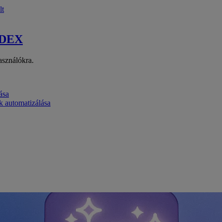
lt
 DEX
asználókra.
ása
k automatizálása