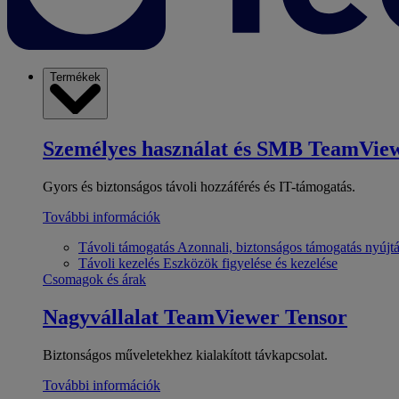
Termékek
Személyes használat és SMB
TeamView
Gyors és biztonságos távoli hozzáférés és IT-támogatás.
További információk
Távoli támogatás
Azonnali, biztonságos támogatás nyújt
Távoli kezelés
Eszközök figyelése és kezelése
Csomagok és árak
Nagyvállalat
TeamViewer Tensor
Biztonságos műveletekhez kialakított távkapcsolat.
További információk