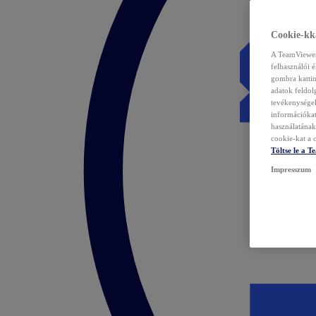
Cookie-kka
A TeamViewer 
felhasználói 
gombra kattin
adatok feldol
tevékenységek
információka
használatának 
cookie-kat a c
Töltse le a 
Impresszum