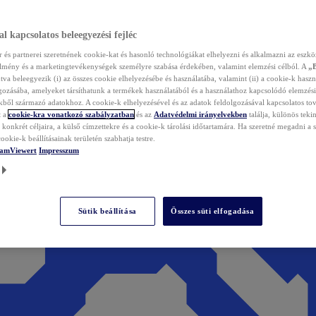
l kapcsolatos beleegyezési fejléc
és partnerei szeretnének cookie-kat és hasonló technológiákat elhelyezni és alkalmazni az eszkö
élmény és a marketingtevékenységek személyre szabása érdekében, valamint elemzési célból. A
„
tva beleegyezik (i) az összes cookie elhelyezésébe és használatába, valamint (ii) a cookie-k haszn
gozásába, amelyeket társíthatunk a termékek használatából és a használathoz kapcsolódó elemzési
ből származó adatokhoz. A cookie-k elhelyezésével és az adatok feldolgozásával kapcsolatos to
t a
cookie-kra vonatkozó szabályzatban
és az
Adatvédelmi irányelvekben
találja, különös tekin
konkrét céljaira, a külső címzettekre és a cookie-k tárolási időtartamára. Ha szeretné megadni a saj
ookie-k beállításainak területén szabhatja testre.
TeamViewert
Impresszum
Sütik beállítása
Összes süti elfogadása