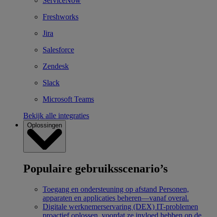
ServiceNow
Freshworks
Jira
Salesforce
Zendesk
Slack
Microsoft Teams
Bekijk alle integraties
Oplossingen
Populaire gebruiksscenario’s
Toegang en ondersteuning op afstand
Personen,
apparaten en applicaties beheren—vanaf overal.
Digitale werknemerservaring (DEX)
IT-problemen
proactief oplossen, voordat ze invloed hebben op de