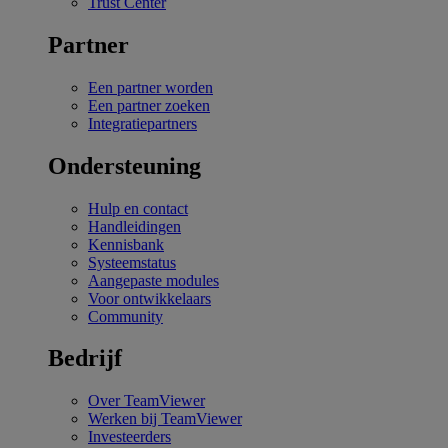
Trust Center
Partner
Een partner worden
Een partner zoeken
Integratiepartners
Ondersteuning
Hulp en contact
Handleidingen
Kennisbank
Systeemstatus
Aangepaste modules
Voor ontwikkelaars
Community
Bedrijf
Over TeamViewer
Werken bij TeamViewer
Investeerders