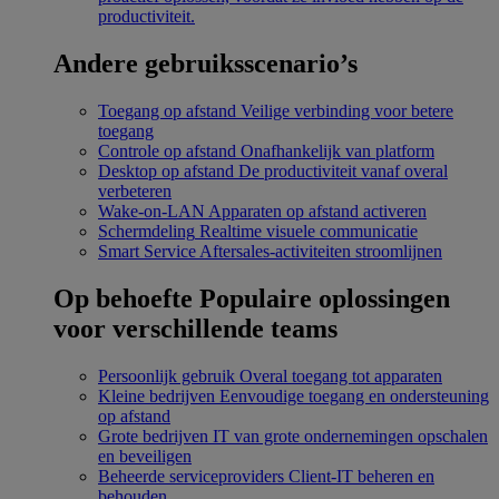
productiviteit.
Andere gebruiksscenario’s
Toegang op afstand
Veilige verbinding voor betere
toegang
Controle op afstand
Onafhankelijk van platform
Desktop op afstand
De productiviteit vanaf overal
verbeteren
Wake-on-LAN
Apparaten op afstand activeren
Schermdeling
Realtime visuele communicatie
Smart Service
Aftersales-activiteiten stroomlijnen
Op behoefte
Populaire oplossingen
voor verschillende teams
Persoonlijk gebruik
Overal toegang tot apparaten
Kleine bedrijven
Eenvoudige toegang en ondersteuning
op afstand
Grote bedrijven
IT van grote ondernemingen opschalen
en beveiligen
Beheerde serviceproviders
Client-IT beheren en
behouden