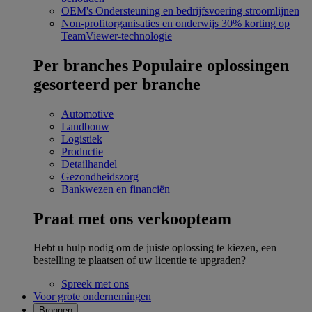
OEM's
Ondersteuning en bedrijfsvoering stroomlijnen
Non-profitorganisaties en onderwijs
30% korting op
TeamViewer-technologie
Per branches
Populaire oplossingen
gesorteerd per branche
Automotive
Landbouw
Logistiek
Productie
Detailhandel
Gezondheidszorg
Bankwezen en financiën
Praat met ons verkoopteam
Hebt u hulp nodig om de juiste oplossing te kiezen, een
bestelling te plaatsen of uw licentie te upgraden?
Spreek met ons
Voor grote ondernemingen
Bronnen