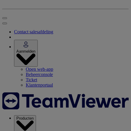
Contact salesafdeling
Aanmelden
Open web-app
Beheerconsole
Ticket
Klantenportaal
Producten