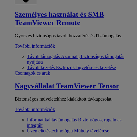
Személyes használat és SMB
TeamViewer Remote
Gyors és biztonságos távoli hozzáférés és IT-támogatás.
További információk
Távoli támogatás
Azonnali, biztonságos támogatás
nyújtása
Távoli kezelés
Eszközök figyelése és kezelése
Csomagok és árak
Nagyvállalat
TeamViewer Tensor
Biztonságos műveletekhez kialakított távkapcsolat.
További információk
Informatikai távtámogatás
Biztonságos, rugalmas,
integrált
Üzemeltetéstechnológia
Műhely távelérése