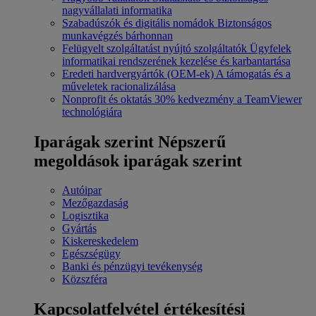
nagyvállalati informatika
Szabadúszók és digitális nomádok
Biztonságos
munkavégzés bárhonnan
Felügyelt szolgáltatást nyújtó szolgáltatók
Ügyfelek
informatikai rendszerének kezelése és karbantartása
Eredeti hardvergyártók (OEM-ek)
A támogatás és a
műveletek racionalizálása
Nonprofit és oktatás
30% kedvezmény a TeamViewer
technológiára
Iparágak szerint
Népszerű
megoldások iparágak szerint
Autóipar
Mezőgazdaság
Logisztika
Gyártás
Kiskereskedelem
Egészségügy
Banki és pénzügyi tevékenység
Közszféra
Kapcsolatfelvétel értékesítési