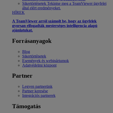
Sikertörténetek
Tekintse meg a TeamViewer ügyfelei
által elért eredményeket.
HÍREK
A TeamViewer arról számolt be, hogy az ügyfelek
gyorsan elfogadták mesterséges intelligencia alapú
ajánlatukat.
Forrásanyagok
Blog
Sikertörténetek
Események és webináriumok
Adatvédelmi központ
Partner
Legyen partnerünk
Partner keresése
Integrációs partnerek
Támogatás