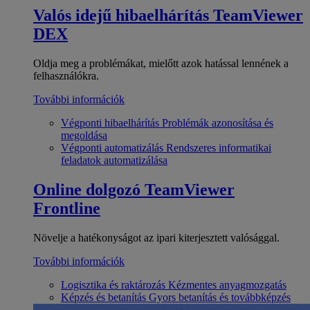
Valós idejű hibaelhárítás
TeamViewer
DEX
Oldja meg a problémákat, mielőtt azok hatással lennének a
felhasználókra.
További információk
Végponti hibaelhárítás
Problémák azonosítása és
megoldása
Végponti automatizálás
Rendszeres informatikai
feladatok automatizálása
Online dolgozó
TeamViewer
Frontline
Növelje a hatékonyságot az ipari kiterjesztett valósággal.
További információk
Logisztika és raktározás
Kézmentes anyagmozgatás
Képzés és betanítás
Gyors betanítás és továbbképzés