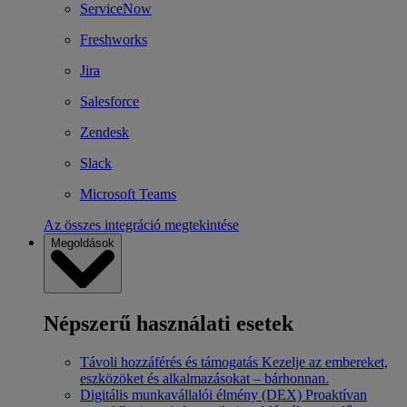
ServiceNow
Freshworks
Jira
Salesforce
Zendesk
Slack
Microsoft Teams
Az összes integráció megtekintése
Megoldások
Népszerű használati esetek
Távoli hozzáférés és támogatás
Kezelje az embereket,
eszközöket és alkalmazásokat – bárhonnan.
Digitális munkavállalói élmény (DEX)
Proaktívan