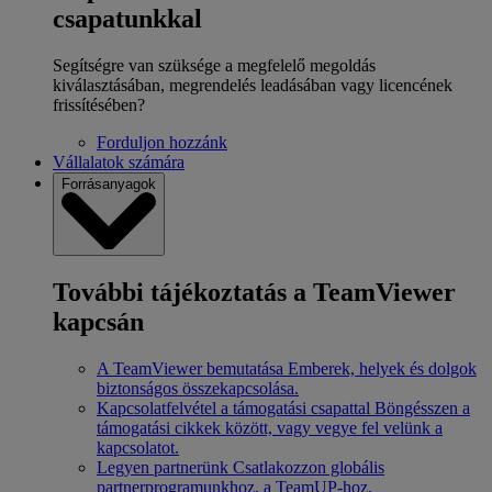
csapatunkkal
Segítségre van szüksége a megfelelő megoldás
kiválasztásában, megrendelés leadásában vagy licencének
frissítésében?
Forduljon hozzánk
Vállalatok számára
Forrásanyagok
További tájékoztatás a TeamViewer
kapcsán
A TeamViewer bemutatása
Emberek, helyek és dolgok
biztonságos összekapcsolása.
Kapcsolatfelvétel a támogatási csapattal
Böngésszen a
támogatási cikkek között, vagy vegye fel velünk a
kapcsolatot.
Legyen partnerünk
Csatlakozzon globális
partnerprogramunkhoz, a TeamUP-hoz.