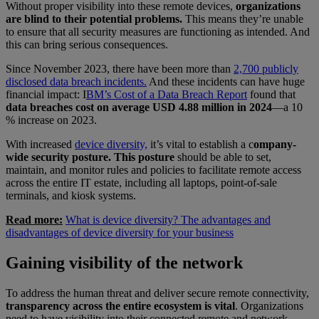
Without proper visibility into these remote devices,
organizations
are blind to their potential problems.
This means they’re unable
to ensure that all security measures are functioning as intended. And
this can bring serious consequences.
Since November 2023, there have been more than
2,700 publicly
disclosed data breach incidents.
And these incidents can have huge
financial impact: I
BM’s Cost of a Data Breach Report
found that
data breaches cost on average USD 4.88 million in 2024
—a 10
% increase on 2023.
With increased
device diversity,
it’s vital to establish a c
ompany-
wide security posture. This posture
should be able to set,
maintain, and monitor rules and policies to facilitate remote access
across the entire IT estate, including all laptops, point-of-sale
terminals, and kiosk systems.
Read more:
What is device diversity? The advantages and
disadvantages of device diversity for your business
Gaining visibility of the network
To address the human threat and deliver secure remote connectivity,
transparency across the entire ecosystem is vital
. Organizations
need to have visibility into their connected remote and network