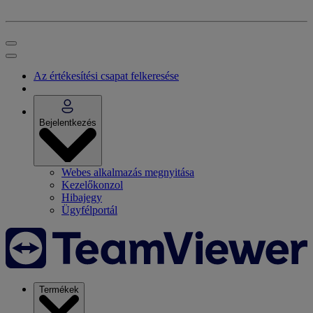
Az értékesítési csapat felkeresése
Bejelentkezés
Webes alkalmazás megnyitása
Kezelőkonzol
Hibajegy
Ügyfélportál
Termékek