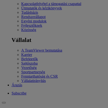
Kapcsolatfelvétel a támogatási csapattal
Útmutatók és kézikönyvek
Tudásbázis
Rendszerállapot
Egyéni modulok
Fejlesztőknek
Közösség
Vállalat
A TeamViewer bemutatása
Karrier
Befektetők
Sajtószoba
Vezetőség
Sportpartnerség
Fenntarthatóság és CSR
Vállalatirányítás
Árazás
Subscribe