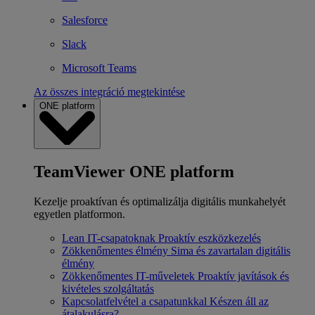
Salesforce
Slack
Microsoft Teams
Az összes integráció megtekintése
ONE platform
TeamViewer ONE platform
Kezelje proaktívan és optimalizálja digitális munkahelyét
egyetlen platformon.
Lean IT-csapatoknak
Proaktív eszközkezelés
Zökkenőmentes élmény
Sima és zavartalan digitális
élmény
Zökkenőmentes IT-műveletek
Proaktív javítások és
kivételes szolgáltatás
Kapcsolatfelvétel a csapatunkkal
Készen áll az
átalakulásra?