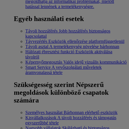
megoldhatja az informatikai problémákat, mielőtt
hatással lennének a termelékenységre.
Egyéb használati esetek
Távoli hozzáférés
Jobb hozzáférés biztonságos
kapcsolattal
Távvezérlés
Eszközök ellenőrzése platformfüggetlenül
Távoli asztal
A termelékenység növelése bárhonnan
Hálózati ébresztési funkció
Eszközök aktiválása
távolról
Képernyőmegosztás
Valós idejű vizuális kommunikáció
Smart Service
A vevőszolgálati műveletek
áramvonalassá tétele
Szükségesség szerint
Népszerű
megoldások különböző csapatok
számára
Személyes használat
Bárhonnan elérhető eszközök
Kisvállalkozások
A távoli hozzáférés és támogatás
egyszerűbbé tétele
Nagyobb vállalatok
Skálázható és biztonságos