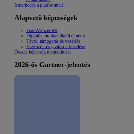
Ismerkedés a platformmal
Alapvető képességek
TeamViewer MI
Digitális munkavállalói élmény
Távoli támogatás és vezérlés
Eszközök és javítások kezelése
Összes képesség megtekintése
2026-ös Gartner-jelentés