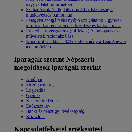
nagyvállalati informatika
Szabadúszók és digitális nomádok
Biztonságos
munkavégzés bárhonnan
Felügyelt szolgáltatást nyújtó szolgáltatók
Ügyfelek
informatikai rendszerének kezelése és karbantartása
Eredeti hardvergyártók (OEM-ek)
A támogatás és a
műveletek racionalizálása
Nonprofit és oktatás
30% kedvezmény a TeamViewer
technológiára
Iparágak szerint
Népszerű
megoldások iparágak szerint
Autóipar
Mezőgazdaság
Logisztika
Gyártás
Kiskereskedelem
Egészségügy
Banki és pénzügyi tevékenység
Közszféra
Kapcsolatfelvétel értékesítési