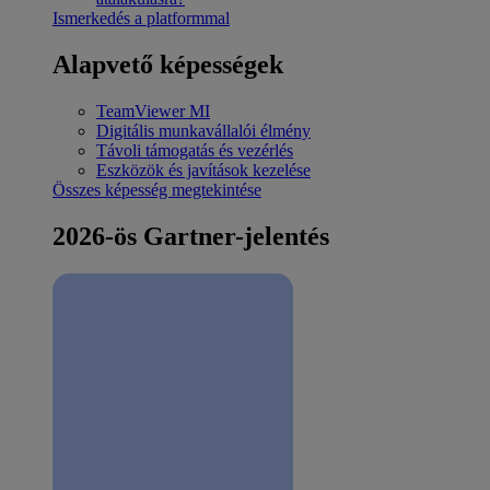
Ismerkedés a platformmal
Alapvető képességek
TeamViewer MI
Digitális munkavállalói élmény
Távoli támogatás és vezérlés
Eszközök és javítások kezelése
Összes képesség megtekintése
2026-ös Gartner-jelentés