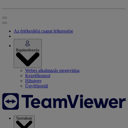
Az értékesítési csapat felkeresése
Bejelentkezés
Webes alkalmazás megnyitása
Kezelőkonzol
Hibajegy
Ügyfélportál
Termékek