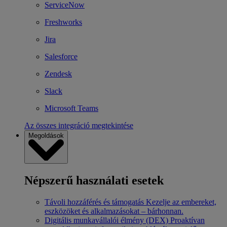
ServiceNow
Freshworks
Jira
Salesforce
Zendesk
Slack
Microsoft Teams
Az összes integráció megtekintése
Megoldások
Népszerű használati esetek
Távoli hozzáférés és támogatás
Kezelje az embereket,
eszközöket és alkalmazásokat – bárhonnan.
Digitális munkavállalói élmény (DEX)
Proaktívan