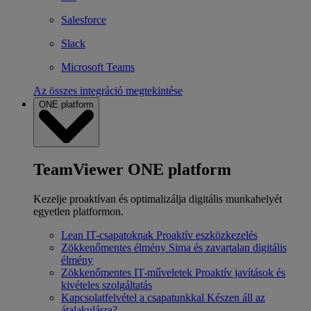
Salesforce
Slack
Microsoft Teams
Az összes integráció megtekintése
ONE platform
TeamViewer ONE platform
Kezelje proaktívan és optimalizálja digitális munkahelyét
egyetlen platformon.
Lean IT-csapatoknak
Proaktív eszközkezelés
Zökkenőmentes élmény
Sima és zavartalan digitális
élmény
Zökkenőmentes IT-műveletek
Proaktív javítások és
kivételes szolgáltatás
Kapcsolatfelvétel a csapatunkkal
Készen áll az
átalakulásra?