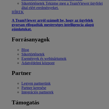
Sikertörténetek
Tekintse meg a TeamViewer ügyfelei
által elért eredményeket.
HÍREK
A TeamViewer arról számolt be, hogy az ügyfelek
gyorsan elfogadták mesterséges intelligencia alapú
ajánlatukat.
Forrásanyagok
Blog
Sikertörténetek
Események és webináriumok
Adatvédelmi központ
Partner
Legyen partnerünk
Partner keresése
Integrációs partnerek
Támogatás