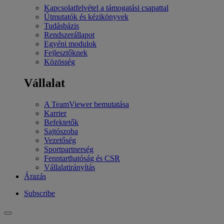
Kapcsolatfelvétel a támogatási csapattal
Útmutatók és kézikönyvek
Tudásbázis
Rendszerállapot
Egyéni modulok
Fejlesztőknek
Közösség
Vállalat
A TeamViewer bemutatása
Karrier
Befektetők
Sajtószoba
Vezetőség
Sportpartnerség
Fenntarthatóság és CSR
Vállalatirányítás
Árazás
Subscribe