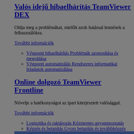
Valós idejű hibaelhárítás
TeamViewer
DEX
Oldja meg a problémákat, mielőtt azok hatással lennének a
felhasználókra.
További információk
Végponti hibaelhárítás
Problémák azonosítása és
megoldása
Végponti automatizálás
Rendszeres informatikai
feladatok automatizálása
Online dolgozó
TeamViewer
Frontline
Növelje a hatékonyságot az ipari kiterjesztett valósággal.
További információk
Logisztika és raktározás
Kézmentes anyagmozgatás
Képzés és betanítás
Gyors betanítás és továbbképzés