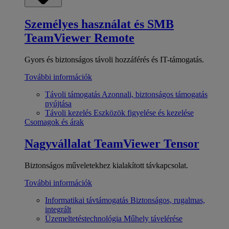
Személyes használat és SMB
TeamViewer Remote
Gyors és biztonságos távoli hozzáférés és IT-támogatás.
További információk
Távoli támogatás
Azonnali, biztonságos támogatás
nyújtása
Távoli kezelés
Eszközök figyelése és kezelése
Csomagok és árak
Nagyvállalat
TeamViewer Tensor
Biztonságos műveletekhez kialakított távkapcsolat.
További információk
Informatikai távtámogatás
Biztonságos, rugalmas,
integrált
Üzemeltetéstechnológia
Műhely távelérése