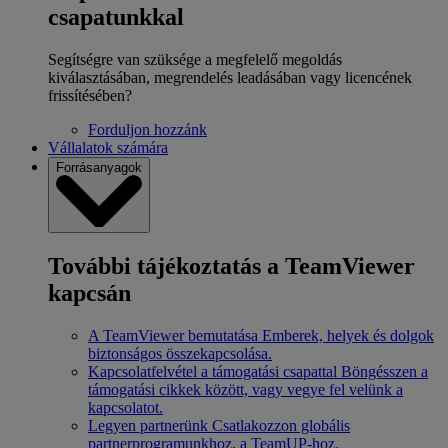
csapatunkkal
Segítségre van szüksége a megfelelő megoldás
kiválasztásában, megrendelés leadásában vagy licencének
frissítésében?
Forduljon hozzánk
Vállalatok számára
Forrásanyagok
További tájékoztatás a TeamViewer
kapcsán
A TeamViewer bemutatása
Emberek, helyek és dolgok
biztonságos összekapcsolása.
Kapcsolatfelvétel a támogatási csapattal
Böngésszen a
támogatási cikkek között, vagy vegye fel velünk a
kapcsolatot.
Legyen partnerünk
Csatlakozzon globális
partnerprogramunkhoz, a TeamUP-hoz.