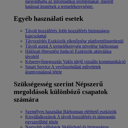
megoldhatja az informatikai problémákat, mielőtt
hatással lennének a termelékenységre.
Egyéb használati esetek
Távoli hozzáférés
Jobb hozzáférés biztonságos
kapcsolattal
Távvezérlés
Eszközök ellenőrzése platformfüggetlenül
Távoli asztal
A termelékenység növelése bárhonnan
Hálózati ébresztési funkció
Eszközök aktiválása
távolról
Képernyőmegosztás
Valós idejű vizuális kommunikáció
Smart Service
A vevőszolgálati műveletek
áramvonalassá tétele
Szükségesség szerint
Népszerű
megoldások különböző csapatok
számára
Személyes használat
Bárhonnan elérhető eszközök
Kisvállalkozások
A távoli hozzáférés és támogatás
egyszerűbbé tétele
Nagyobb vállalatok
Skálázható és biztonságos