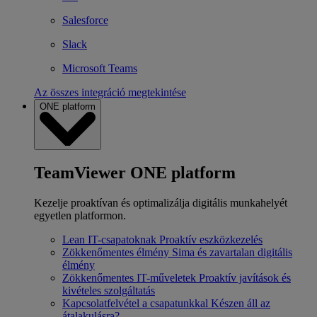
Salesforce
Slack
Microsoft Teams
Az összes integráció megtekintése
ONE platform
TeamViewer ONE platform
Kezelje proaktívan és optimalizálja digitális munkahelyét
egyetlen platformon.
Lean IT-csapatoknak
Proaktív eszközkezelés
Zökkenőmentes élmény
Sima és zavartalan digitális
élmény
Zökkenőmentes IT-műveletek
Proaktív javítások és
kivételes szolgáltatás
Kapcsolatfelvétel a csapatunkkal
Készen áll az
átalakulásra?