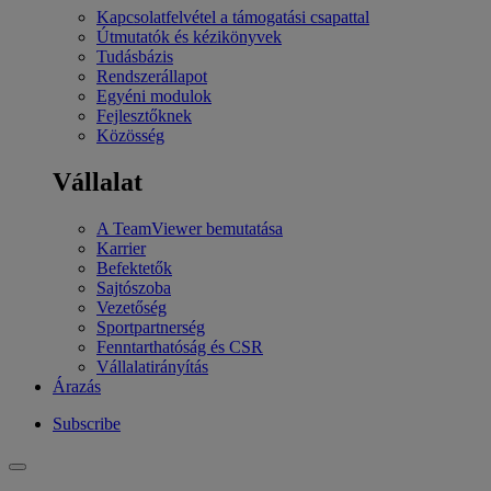
Kapcsolatfelvétel a támogatási csapattal
Útmutatók és kézikönyvek
Tudásbázis
Rendszerállapot
Egyéni modulok
Fejlesztőknek
Közösség
Vállalat
A TeamViewer bemutatása
Karrier
Befektetők
Sajtószoba
Vezetőség
Sportpartnerség
Fenntarthatóság és CSR
Vállalatirányítás
Árazás
Subscribe