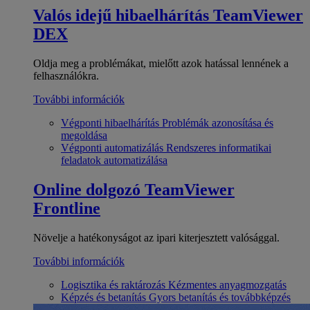
Valós idejű hibaelhárítás
TeamViewer
DEX
Oldja meg a problémákat, mielőtt azok hatással lennének a
felhasználókra.
További információk
Végponti hibaelhárítás
Problémák azonosítása és
megoldása
Végponti automatizálás
Rendszeres informatikai
feladatok automatizálása
Online dolgozó
TeamViewer
Frontline
Növelje a hatékonyságot az ipari kiterjesztett valósággal.
További információk
Logisztika és raktározás
Kézmentes anyagmozgatás
Képzés és betanítás
Gyors betanítás és továbbképzés