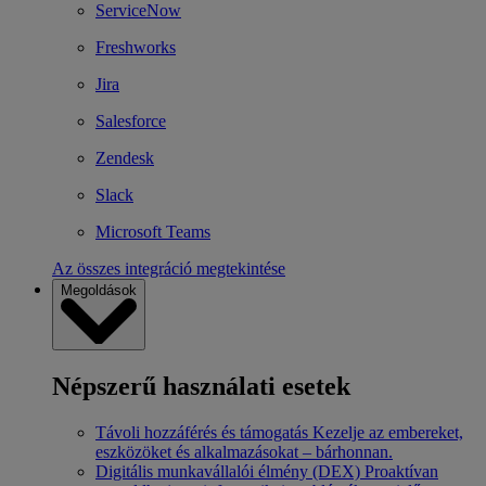
ServiceNow
Freshworks
Jira
Salesforce
Zendesk
Slack
Microsoft Teams
Az összes integráció megtekintése
Megoldások
Népszerű használati esetek
Távoli hozzáférés és támogatás
Kezelje az embereket,
eszközöket és alkalmazásokat – bárhonnan.
Digitális munkavállalói élmény (DEX)
Proaktívan