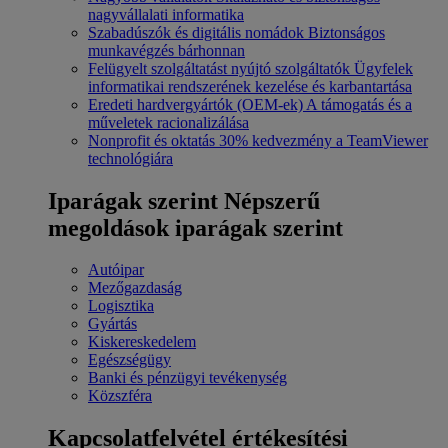
nagyvállalati informatika
Szabadúszók és digitális nomádok
Biztonságos
munkavégzés bárhonnan
Felügyelt szolgáltatást nyújtó szolgáltatók
Ügyfelek
informatikai rendszerének kezelése és karbantartása
Eredeti hardvergyártók (OEM-ek)
A támogatás és a
műveletek racionalizálása
Nonprofit és oktatás
30% kedvezmény a TeamViewer
technológiára
Iparágak szerint
Népszerű
megoldások iparágak szerint
Autóipar
Mezőgazdaság
Logisztika
Gyártás
Kiskereskedelem
Egészségügy
Banki és pénzügyi tevékenység
Közszféra
Kapcsolatfelvétel értékesítési