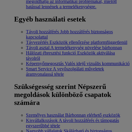
megoldhatja az informatikai problémákat, mielőtt
hatással lennének a termelékenységre.
Egyéb használati esetek
Távoli hozzáférés
Jobb hozzáférés biztonságos
kapcsolattal
Távvezérlés
Eszközök ellenőrzése platformfüggetlenül
Távoli asztal
A termelékenység növelése bárhonnan
Hálózati ébresztési funkció
Eszközök aktiválása
távolról
Képernyőmegosztás
Valós idejű vizuális kommunikáció
Smart Service
A vevőszolgálati műveletek
áramvonalassá tétele
Szükségesség szerint
Népszerű
megoldások különböző csapatok
számára
Személyes használat
Bárhonnan elérhető eszközök
Kisvállalkozások
A távoli hozzáférés és támogatás
egyszerűbbé tétele
Nagyobb vállalatok
Skálázható és biztonságos