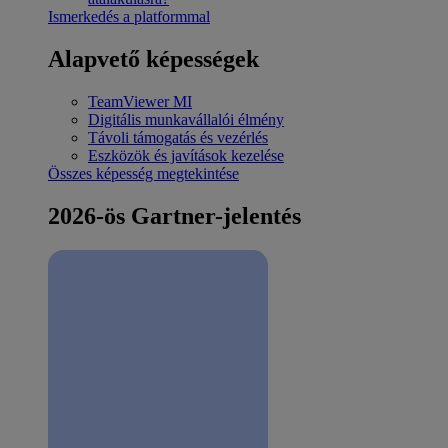
Ismerkedés a platformmal
Alapvető képességek
TeamViewer MI
Digitális munkavállalói élmény
Távoli támogatás és vezérlés
Eszközök és javítások kezelése
Összes képesség megtekintése
2026-ös Gartner-jelentés