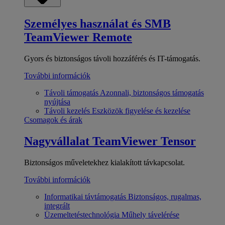
Személyes használat és SMB
TeamViewer Remote
Gyors és biztonságos távoli hozzáférés és IT-támogatás.
További információk
Távoli támogatás
Azonnali, biztonságos támogatás
nyújtása
Távoli kezelés
Eszközök figyelése és kezelése
Csomagok és árak
Nagyvállalat
TeamViewer Tensor
Biztonságos műveletekhez kialakított távkapcsolat.
További információk
Informatikai távtámogatás
Biztonságos, rugalmas,
integrált
Üzemeltetéstechnológia
Műhely távelérése