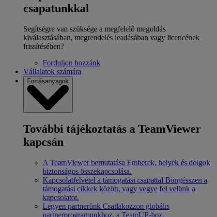
csapatunkkal
Segítségre van szüksége a megfelelő megoldás
kiválasztásában, megrendelés leadásában vagy licencének
frissítésében?
Forduljon hozzánk
Vállalatok számára
Forrásanyagok
További tájékoztatás a TeamViewer
kapcsán
A TeamViewer bemutatása
Emberek, helyek és dolgok
biztonságos összekapcsolása.
Kapcsolatfelvétel a támogatási csapattal
Böngésszen a
támogatási cikkek között, vagy vegye fel velünk a
kapcsolatot.
Legyen partnerünk
Csatlakozzon globális
partnerprogramunkhoz, a TeamUP-hoz.