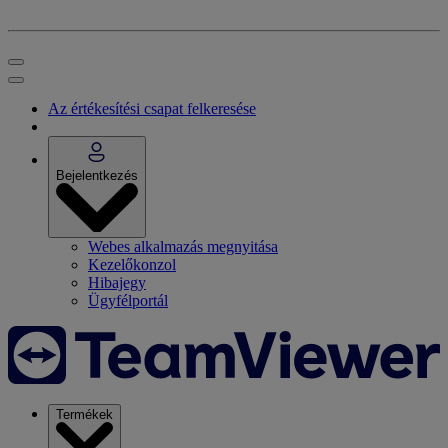
Az értékesítési csapat felkeresése
Bejelentkezés
Webes alkalmazás megnyitása
Kezelőkonzol
Hibajegy
Ügyfélportál
Termékek