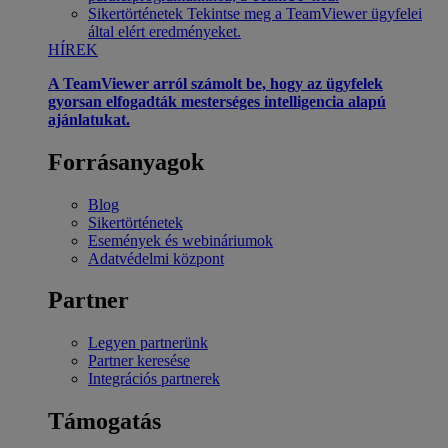
Sikertörténetek
Tekintse meg a TeamViewer ügyfelei
által elért eredményeket.
HÍREK
A TeamViewer arról számolt be, hogy az ügyfelek
gyorsan elfogadták mesterséges intelligencia alapú
ajánlatukat.
Forrásanyagok
Blog
Sikertörténetek
Események és webináriumok
Adatvédelmi központ
Partner
Legyen partnerünk
Partner keresése
Integrációs partnerek
Támogatás