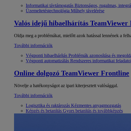
Informatikai távtámogatás
Biztonságos, rugalmas, integrá
Üzemeltetéstechnológia
Műhely távelérése
Valós idejű hibaelhárítás
TeamViewer
Oldja meg a problémákat, mielőtt azok hatással lennének a felh
További információk
Végponti hibaelhárítás
Problémák azonosítása és megold
Végponti automatizálás
Rendszeres informatikai feladato
Online dolgozó
TeamViewer Frontline
Növelje a hatékonyságot az ipari kiterjesztett valósággal.
További információk
Logisztika és raktározás
Kézmentes anyagmozgatás
Képzés és betanítás
Gyors betanítás és továbbképzés