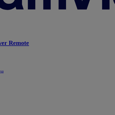
er Remote
ása