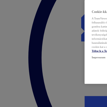
Cookie-kka
A TeamViewer 
felhasználói 
gombra kattin
adatok feldol
tevékenységek
információka
használatának 
cookie-kat a c
Töltse le a 
Impresszum