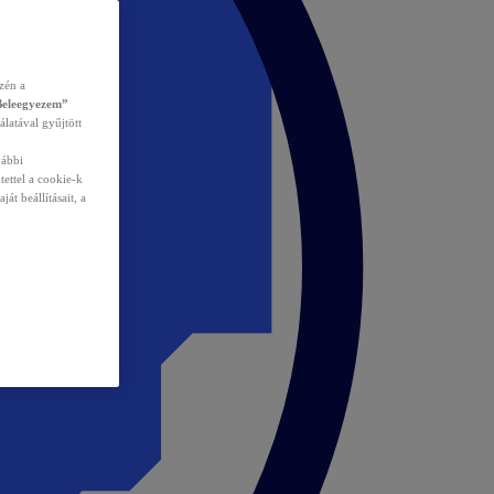
zén a
Beleegyezem”
álatával gyűjtött
vábbi
tettel a cookie-k
át beállításait, a