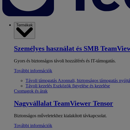
Termékek
Személyes használat és SMB
TeamView
Gyors és biztonságos távoli hozzáférés és IT-támogatás.
További információk
Távoli támogatás
Azonnali, biztonságos támogatás nyújt
Távoli kezelés
Eszközök figyelése és kezelése
Csomagok és árak
Nagyvállalat
TeamViewer Tensor
Biztonságos műveletekhez kialakított távkapcsolat.
További információk