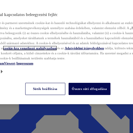
l kapcsolatos beleegyezési fejléc
és partnerei szeretnének cookie-kat és hasonló technológiákat elhelyezni és alkalmazni az eszkö
élmény és a marketingtevékenységek személyre szabása érdekében, valamint elemzési célból. A
„
tva beleegyezik (i) az összes cookie elhelyezésébe és használatába, valamint (ii) a cookie-k haszn
gozásába, amelyeket társíthatunk a termékek használatából és a használathoz kapcsolódó elemzési
ből származó adatokhoz. A cookie-k elhelyezésével és az adatok feldolgozásával kapcsolatos to
t a
cookie-kra vonatkozó szabályzatban
és az
Adatvédelmi irányelvekben
találja, különös tekin
konkrét céljaira, a külső címzettekre és a cookie-k tárolási időtartamára. Ha szeretné megadni a saj
ookie-k beállításainak területén szabhatja testre.
TeamViewert
Impresszum
Sütik beállítása
Összes süti elfogadása