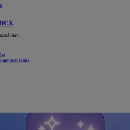
lt
 DEX
asználókra.
ása
k automatizálása