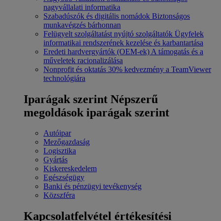
nagyvállalati informatika
Szabadúszók és digitális nomádok
Biztonságos
munkavégzés bárhonnan
Felügyelt szolgáltatást nyújtó szolgáltatók
Ügyfelek
informatikai rendszerének kezelése és karbantartása
Eredeti hardvergyártók (OEM-ek)
A támogatás és a
műveletek racionalizálása
Nonprofit és oktatás
30% kedvezmény a TeamViewer
technológiára
Iparágak szerint
Népszerű
megoldások iparágak szerint
Autóipar
Mezőgazdaság
Logisztika
Gyártás
Kiskereskedelem
Egészségügy
Banki és pénzügyi tevékenység
Közszféra
Kapcsolatfelvétel értékesítési