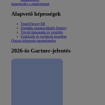
Ismerkedés a platformmal
Alapvető képességek
TeamViewer MI
Digitális munkavállalói élmény
Távoli támogatás és vezérlés
Eszközök és javítások kezelése
Összes képesség megtekintése
2026-ös Gartner-jelentés