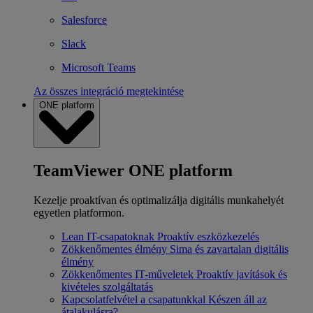
Salesforce
Slack
Microsoft Teams
Az összes integráció megtekintése
ONE platform
TeamViewer ONE platform
Kezelje proaktívan és optimalizálja digitális munkahelyét
egyetlen platformon.
Lean IT-csapatoknak
Proaktív eszközkezelés
Zökkenőmentes élmény
Sima és zavartalan digitális
élmény
Zökkenőmentes IT-műveletek
Proaktív javítások és
kivételes szolgáltatás
Kapcsolatfelvétel a csapatunkkal
Készen áll az
átalakulásra?