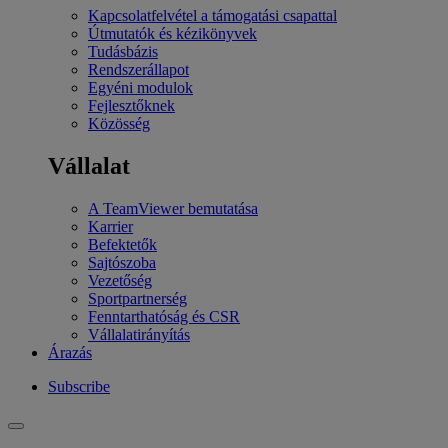
Kapcsolatfelvétel a támogatási csapattal
Útmutatók és kézikönyvek
Tudásbázis
Rendszerállapot
Egyéni modulok
Fejlesztőknek
Közösség
Vállalat
A TeamViewer bemutatása
Karrier
Befektetők
Sajtószoba
Vezetőség
Sportpartnerség
Fenntarthatóság és CSR
Vállalatirányítás
Árazás
Subscribe