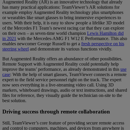
Augmented Reality (AR) is an innovative technology that already
has many practical applications: TeamViewer’s AR solutions for
example employ Augmented Reality technology plus smartphones
or wearables like smart glasses to bring immersive experiences to
users. With their help, it is easy to show people a lifelike 3D model
of the Mercedes F1 Team’s newest racing car that they can explore
on their own – as seven-time world champion
Lewis Hamilton did
in 2021
with the Mercedes-AMG F1 W12 E Performance. This also
enables newcomer George Russell to get a
fresh perspective on his
steering wheel
and demonstrate its various functions vividly.
But Augmented Reality offers an abundance of other possibilities.
Remote Support with Augmented Reality could potentially help
improve the teams’ performance, as already demonstrated in this
use
case
: With the help of smart glasses, TeamViewer connects a remote
expert to the field service personnel right on the track. The expert
now sees everything in a live-streaming video call. Using 3D
markers, whiteboard drawings, audio or text instructions, and shared
files for reference, they visually guide the technician on-site to the
best solution.
Driving success through remote collaboration
Still, TeamViewer’s core feature of providing secure remote access
and control to computers, machines, and devices from anywhere is