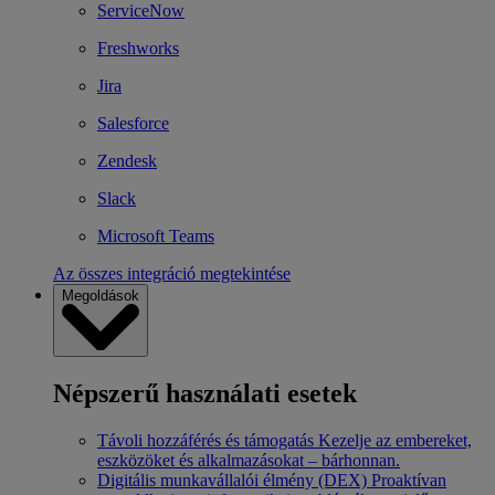
ServiceNow
Freshworks
Jira
Salesforce
Zendesk
Slack
Microsoft Teams
Az összes integráció megtekintése
Megoldások
Népszerű használati esetek
Távoli hozzáférés és támogatás
Kezelje az embereket,
eszközöket és alkalmazásokat – bárhonnan.
Digitális munkavállalói élmény (DEX)
Proaktívan