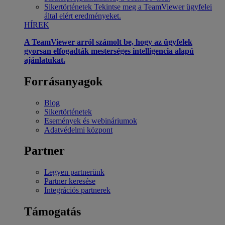
Sikertörténetek
Tekintse meg a TeamViewer ügyfelei
által elért eredményeket.
HÍREK
A TeamViewer arról számolt be, hogy az ügyfelek
gyorsan elfogadták mesterséges intelligencia alapú
ajánlatukat.
Forrásanyagok
Blog
Sikertörténetek
Események és webináriumok
Adatvédelmi központ
Partner
Legyen partnerünk
Partner keresése
Integrációs partnerek
Támogatás