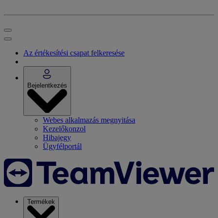
Az értékesítési csapat felkeresése
Bejelentkezés
Webes alkalmazás megnyitása
Kezelőkonzol
Hibajegy
Ügyfélportál
Termékek