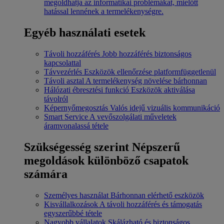
megoldhatja az informatikai problémákat, mielőtt
hatással lennének a termelékenységre.
Egyéb használati esetek
Távoli hozzáférés
Jobb hozzáférés biztonságos
kapcsolattal
Távvezérlés
Eszközök ellenőrzése platformfüggetlenül
Távoli asztal
A termelékenység növelése bárhonnan
Hálózati ébresztési funkció
Eszközök aktiválása
távolról
Képernyőmegosztás
Valós idejű vizuális kommunikáció
Smart Service
A vevőszolgálati műveletek
áramvonalassá tétele
Szükségesség szerint
Népszerű
megoldások különböző csapatok
számára
Személyes használat
Bárhonnan elérhető eszközök
Kisvállalkozások
A távoli hozzáférés és támogatás
egyszerűbbé tétele
Nagyobb vállalatok
Skálázható és biztonságos