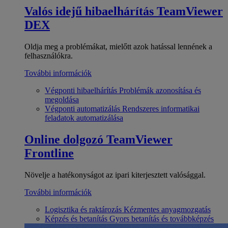
Valós idejű hibaelhárítás
TeamViewer
DEX
Oldja meg a problémákat, mielőtt azok hatással lennének a
felhasználókra.
További információk
Végponti hibaelhárítás
Problémák azonosítása és
megoldása
Végponti automatizálás
Rendszeres informatikai
feladatok automatizálása
Online dolgozó
TeamViewer
Frontline
Növelje a hatékonyságot az ipari kiterjesztett valósággal.
További információk
Logisztika és raktározás
Kézmentes anyagmozgatás
Képzés és betanítás
Gyors betanítás és továbbképzés