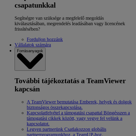
csapatunkkal
Segítségre van szüksége a megfelelő megoldás
kiválasztásában, megrendelés leadásában vagy licencének
frissítésében?
Forduljon hozzánk
Vállalatok számára
Forrásanyagok
További tájékoztatás a TeamViewer
kapcsán
A TeamViewer bemutatása
Emberek, helyek és dolgok
biztonságos összekapcsolása.
Kapcsolatfelvétel a támogatási csapattal
Böngésszen a
támogatási cikkek között, vagy vegye fel velünk a
kapcsolatot.
Legyen partnerünk
Csatlakozzon globális
partnerprogramunkhoz, a TeamUP-hoz.