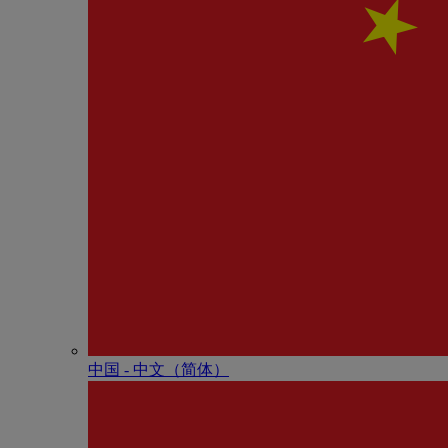
中国 - 中⽂（简体）