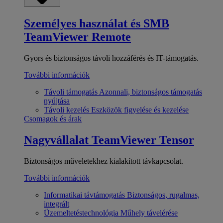
Személyes használat és SMB
TeamViewer Remote
Gyors és biztonságos távoli hozzáférés és IT-támogatás.
További információk
Távoli támogatás
Azonnali, biztonságos támogatás
nyújtása
Távoli kezelés
Eszközök figyelése és kezelése
Csomagok és árak
Nagyvállalat
TeamViewer Tensor
Biztonságos műveletekhez kialakított távkapcsolat.
További információk
Informatikai távtámogatás
Biztonságos, rugalmas,
integrált
Üzemeltetéstechnológia
Műhely távelérése