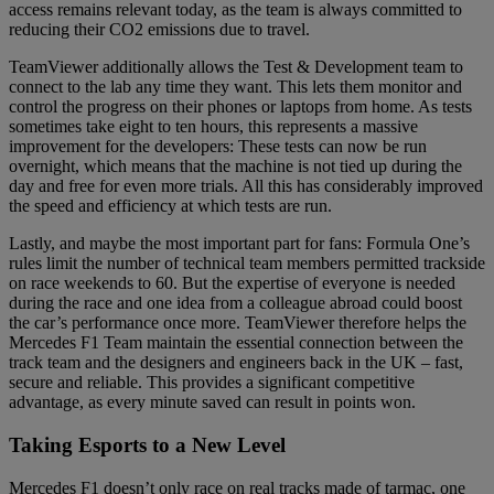
access remains relevant today, as the team is always committed to
reducing their CO2 emissions due to travel.
TeamViewer additionally allows the Test & Development team to
connect to the lab any time they want. This lets them monitor and
control the progress on their phones or laptops from home. As tests
sometimes take eight to ten hours, this represents a massive
improvement for the developers: These tests can now be run
overnight, which means that the machine is not tied up during the
day and free for even more trials. All this has considerably improved
the speed and efficiency at which tests are run.
Lastly, and maybe the most important part for fans: Formula One’s
rules limit the number of technical team members permitted trackside
on race weekends to 60. But the expertise of everyone is needed
during the race and one idea from a colleague abroad could boost
the car’s performance once more. TeamViewer therefore helps the
Mercedes F1 Team maintain the essential connection between the
track team and the designers and engineers back in the UK – fast,
secure and reliable. This provides a significant competitive
advantage, as every minute saved can result in points won.
Taking Esports to a New Level
Mercedes F1 doesn’t only race on real tracks made of tarmac, one