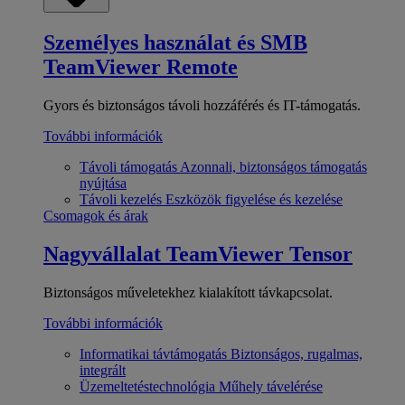
Személyes használat és SMB
TeamViewer Remote
Gyors és biztonságos távoli hozzáférés és IT-támogatás.
További információk
Távoli támogatás
Azonnali, biztonságos támogatás
nyújtása
Távoli kezelés
Eszközök figyelése és kezelése
Csomagok és árak
Nagyvállalat
TeamViewer Tensor
Biztonságos műveletekhez kialakított távkapcsolat.
További információk
Informatikai távtámogatás
Biztonságos, rugalmas,
integrált
Üzemeltetéstechnológia
Műhely távelérése