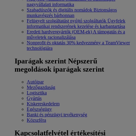
nagyvállalati informatika
Szabadúszók és digitális nomádok
Biztonságos
munkavégzés bárhonnan
Felügyelt szolgáltatást nyújtó szolgáltatók
Ügyfelek
informatikai rendszerének kezelése és karbantartása
Eredeti hardvergyártók (OEM-ek)
A támogatás és a
műveletek racionalizálása
Nonprofit és oktatás
30% kedvezmény a TeamViewer
technológiára
Iparágak szerint
Népszerű
megoldások iparágak szerint
Autóipar
Mezőgazdaság
Logisztika
Gyártás
Kiskereskedelem
Egészségügy
Banki és pénzügyi tevékenység
Közszféra
Kapcsolatfelvétel értékesítési