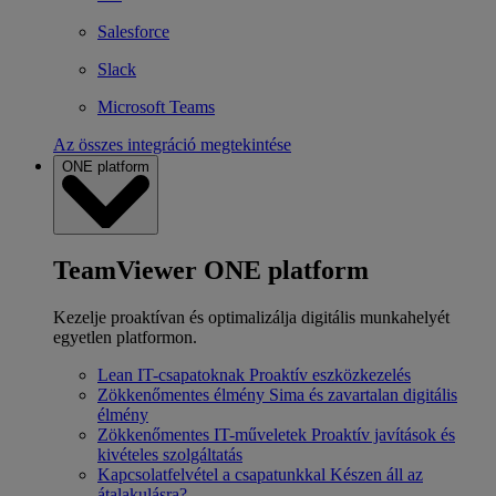
Salesforce
Slack
Microsoft Teams
Az összes integráció megtekintése
ONE platform
TeamViewer ONE platform
Kezelje proaktívan és optimalizálja digitális munkahelyét
egyetlen platformon.
Lean IT-csapatoknak
Proaktív eszközkezelés
Zökkenőmentes élmény
Sima és zavartalan digitális
élmény
Zökkenőmentes IT-műveletek
Proaktív javítások és
kivételes szolgáltatás
Kapcsolatfelvétel a csapatunkkal
Készen áll az
átalakulásra?