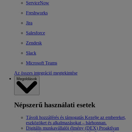
ServiceNow
Freshworks
Jira
Salesforce
Zendesk
Slack
Microsoft Teams
Az összes integráció megtekintése
Megoldások
Népszerű használati esetek
Távoli hozzáférés és támogatás
Kezelje az embereket,
eszközöket és alkalmazásokat – bárhonnan.
Digitális munkavállalói élmény (DEX)
Proaktívan