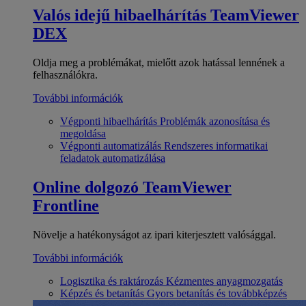
Valós idejű hibaelhárítás
TeamViewer
DEX
Oldja meg a problémákat, mielőtt azok hatással lennének a
felhasználókra.
További információk
Végponti hibaelhárítás
Problémák azonosítása és
megoldása
Végponti automatizálás
Rendszeres informatikai
feladatok automatizálása
Online dolgozó
TeamViewer
Frontline
Növelje a hatékonyságot az ipari kiterjesztett valósággal.
További információk
Logisztika és raktározás
Kézmentes anyagmozgatás
Képzés és betanítás
Gyors betanítás és továbbképzés