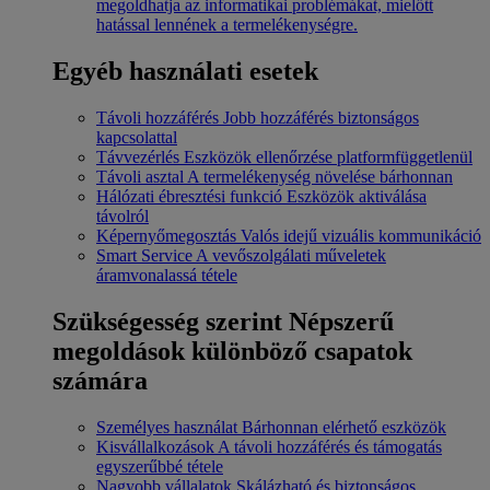
megoldhatja az informatikai problémákat, mielőtt
hatással lennének a termelékenységre.
Egyéb használati esetek
Távoli hozzáférés
Jobb hozzáférés biztonságos
kapcsolattal
Távvezérlés
Eszközök ellenőrzése platformfüggetlenül
Távoli asztal
A termelékenység növelése bárhonnan
Hálózati ébresztési funkció
Eszközök aktiválása
távolról
Képernyőmegosztás
Valós idejű vizuális kommunikáció
Smart Service
A vevőszolgálati műveletek
áramvonalassá tétele
Szükségesség szerint
Népszerű
megoldások különböző csapatok
számára
Személyes használat
Bárhonnan elérhető eszközök
Kisvállalkozások
A távoli hozzáférés és támogatás
egyszerűbbé tétele
Nagyobb vállalatok
Skálázható és biztonságos