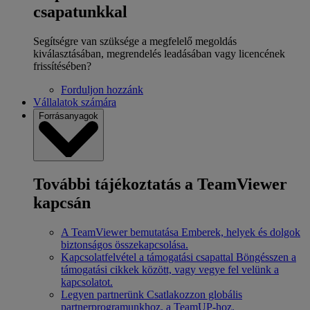
csapatunkkal
Segítségre van szüksége a megfelelő megoldás
kiválasztásában, megrendelés leadásában vagy licencének
frissítésében?
Forduljon hozzánk
Vállalatok számára
Forrásanyagok
További tájékoztatás a TeamViewer
kapcsán
A TeamViewer bemutatása
Emberek, helyek és dolgok
biztonságos összekapcsolása.
Kapcsolatfelvétel a támogatási csapattal
Böngésszen a
támogatási cikkek között, vagy vegye fel velünk a
kapcsolatot.
Legyen partnerünk
Csatlakozzon globális
partnerprogramunkhoz, a TeamUP-hoz.