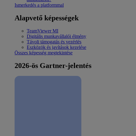
Ismerkedés a platformmal
Alapvető képességek
TeamViewer MI
Digitális munkavállalói élmény
Távoli támogatás és vezérlés
Eszközök és javítások kezelése
Összes képesség megtekintése
2026-ös Gartner-jelentés