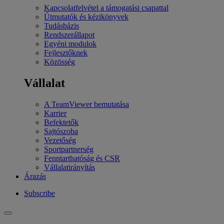
Kapcsolatfelvétel a támogatási csapattal
Útmutatók és kézikönyvek
Tudásbázis
Rendszerállapot
Egyéni modulok
Fejlesztőknek
Közösség
Vállalat
A TeamViewer bemutatása
Karrier
Befektetők
Sajtószoba
Vezetőség
Sportpartnerség
Fenntarthatóság és CSR
Vállalatirányítás
Árazás
Subscribe