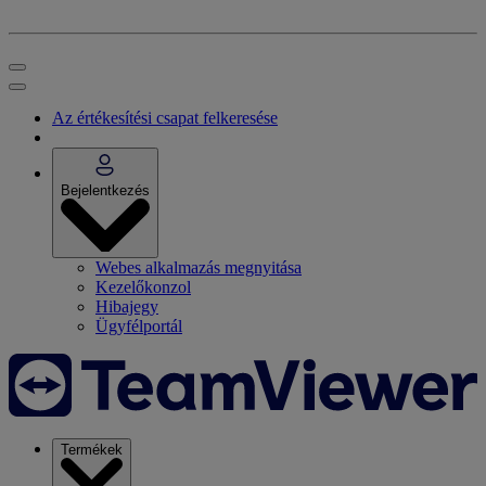
Az értékesítési csapat felkeresése
Bejelentkezés
Webes alkalmazás megnyitása
Kezelőkonzol
Hibajegy
Ügyfélportál
Termékek