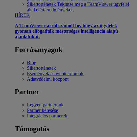
Sikertörténetek
Tekintse meg a TeamViewer ügyfelei
által elért eredményeket.
HÍREK
A TeamViewer arról számolt be, hogy az ügyfelek
gyorsan elfogadták mesterséges intelligencia alapú
ajánlatukat.
Forrásanyagok
Blog
Sikertörténetek
Események és webináriumok
Adatvédelmi központ
Partner
Legyen partnerünk
Partner keresése
Integrációs partnerek
Támogatás