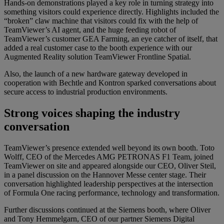
Hands-on demonstrations played a key role in turning strategy into
something visitors could experience directly. Highlights included the
“broken” claw machine that visitors could fix with the help of
TeamViewer’s AI agent, and the huge feeding robot of
TeamViewer’s customer GEA Farming, an eye catcher of itself, that
added a real customer case to the booth experience with our
Augmented Reality solution TeamViewer Frontline Spatial.
Also, the launch of a new hardware gateway developed in
cooperation with Bechtle and Kontron sparked conversations about
secure access to industrial production environments.
Strong voices shaping the industry
conversation
TeamViewer’s presence extended well beyond its own booth. Toto
Wolff, CEO of the Mercedes AMG PETRONAS F1 Team, joined
TeamViewer on site and appeared alongside our CEO, Oliver Steil,
in a panel discussion on the Hannover Messe center stage. Their
conversation highlighted leadership perspectives at the intersection
of Formula One racing performance, technology and transformation.
Further discussions continued at the Siemens booth, where Oliver
and Tony Hemmelgarn, CEO of our partner Siemens Digital