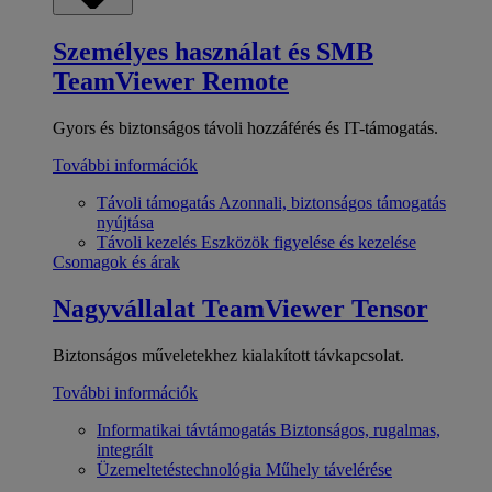
Személyes használat és SMB
TeamViewer Remote
Gyors és biztonságos távoli hozzáférés és IT-támogatás.
További információk
Távoli támogatás
Azonnali, biztonságos támogatás
nyújtása
Távoli kezelés
Eszközök figyelése és kezelése
Csomagok és árak
Nagyvállalat
TeamViewer Tensor
Biztonságos műveletekhez kialakított távkapcsolat.
További információk
Informatikai távtámogatás
Biztonságos, rugalmas,
integrált
Üzemeltetéstechnológia
Műhely távelérése