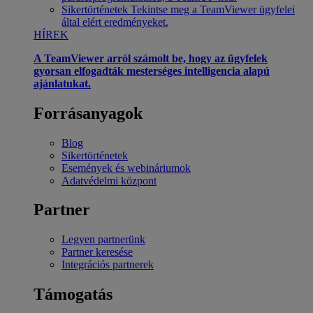
Sikertörténetek
Tekintse meg a TeamViewer ügyfelei
által elért eredményeket.
HÍREK
A TeamViewer arról számolt be, hogy az ügyfelek
gyorsan elfogadták mesterséges intelligencia alapú
ajánlatukat.
Forrásanyagok
Blog
Sikertörténetek
Események és webináriumok
Adatvédelmi központ
Partner
Legyen partnerünk
Partner keresése
Integrációs partnerek
Támogatás