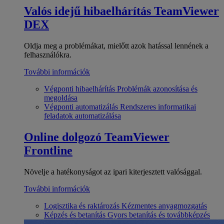
Valós idejű hibaelhárítás
TeamViewer
DEX
Oldja meg a problémákat, mielőtt azok hatással lennének a
felhasználókra.
További információk
Végponti hibaelhárítás
Problémák azonosítása és
megoldása
Végponti automatizálás
Rendszeres informatikai
feladatok automatizálása
Online dolgozó
TeamViewer
Frontline
Növelje a hatékonyságot az ipari kiterjesztett valósággal.
További információk
Logisztika és raktározás
Kézmentes anyagmozgatás
Képzés és betanítás
Gyors betanítás és továbbképzés