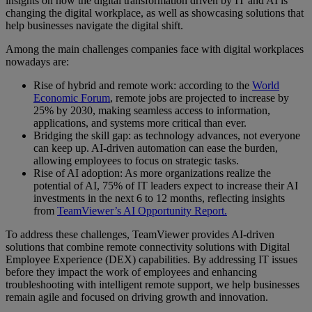
insights on how the digital transformation driven by IT and AI is
changing the digital workplace, as well as showcasing solutions that
help businesses navigate the digital shift.
Among the main challenges companies face with digital workplaces
nowadays are:
Rise of hybrid and remote work: according to the
World
Economic Forum
, remote jobs are projected to increase by
25% by 2030, making seamless access to information,
applications, and systems more critical than ever.
Bridging the skill gap: as technology advances, not everyone
can keep up. AI-driven automation can ease the burden,
allowing employees to focus on strategic tasks.
Rise of AI adoption: As more organizations realize the
potential of AI, 75% of IT leaders expect to increase their AI
investments in the next 6 to 12 months, reflecting insights
from
TeamViewer’s AI Opportunity Report.
To address these challenges, TeamViewer provides AI-driven
solutions that combine remote connectivity solutions with Digital
Employee Experience (DEX) capabilities. By addressing IT issues
before they impact the work of employees and enhancing
troubleshooting with intelligent remote support, we help businesses
remain agile and focused on driving growth and innovation.