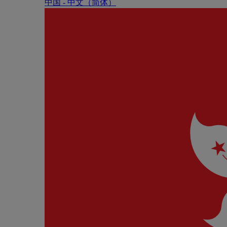
中国 - 中⽂（简体）