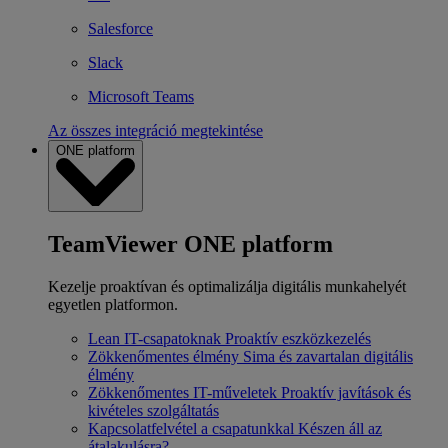
Salesforce
Slack
Microsoft Teams
Az összes integráció megtekintése
ONE platform
TeamViewer ONE platform
Kezelje proaktívan és optimalizálja digitális munkahelyét
egyetlen platformon.
Lean IT-csapatoknak
Proaktív eszközkezelés
Zökkenőmentes élmény
Sima és zavartalan digitális
élmény
Zökkenőmentes IT-műveletek
Proaktív javítások és
kivételes szolgáltatás
Kapcsolatfelvétel a csapatunkkal
Készen áll az
átalakulásra?