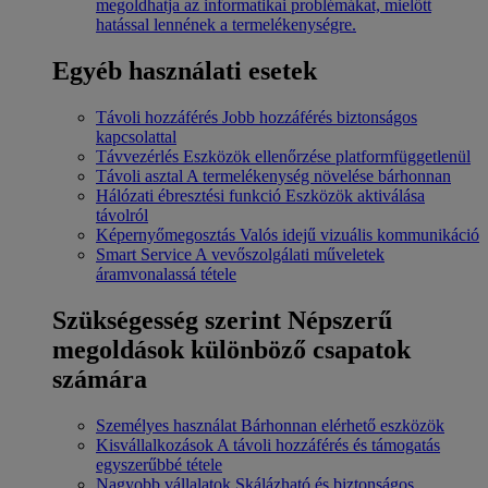
megoldhatja az informatikai problémákat, mielőtt
hatással lennének a termelékenységre.
Egyéb használati esetek
Távoli hozzáférés
Jobb hozzáférés biztonságos
kapcsolattal
Távvezérlés
Eszközök ellenőrzése platformfüggetlenül
Távoli asztal
A termelékenység növelése bárhonnan
Hálózati ébresztési funkció
Eszközök aktiválása
távolról
Képernyőmegosztás
Valós idejű vizuális kommunikáció
Smart Service
A vevőszolgálati műveletek
áramvonalassá tétele
Szükségesség szerint
Népszerű
megoldások különböző csapatok
számára
Személyes használat
Bárhonnan elérhető eszközök
Kisvállalkozások
A távoli hozzáférés és támogatás
egyszerűbbé tétele
Nagyobb vállalatok
Skálázható és biztonságos