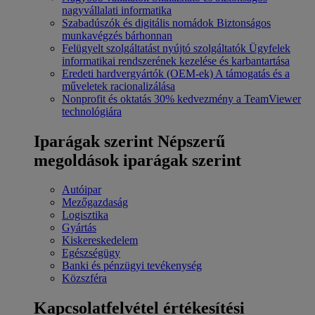
nagyvállalati informatika
Szabadúszók és digitális nomádok
Biztonságos
munkavégzés bárhonnan
Felügyelt szolgáltatást nyújtó szolgáltatók
Ügyfelek
informatikai rendszerének kezelése és karbantartása
Eredeti hardvergyártók (OEM-ek)
A támogatás és a
műveletek racionalizálása
Nonprofit és oktatás
30% kedvezmény a TeamViewer
technológiára
Iparágak szerint
Népszerű
megoldások iparágak szerint
Autóipar
Mezőgazdaság
Logisztika
Gyártás
Kiskereskedelem
Egészségügy
Banki és pénzügyi tevékenység
Közszféra
Kapcsolatfelvétel értékesítési