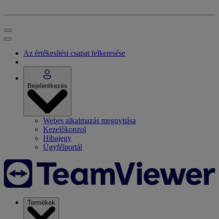
Az értékesítési csapat felkeresése
Bejelentkezés
Webes alkalmazás megnyitása
Kezelőkonzol
Hibajegy
Ügyfélportál
Termékek