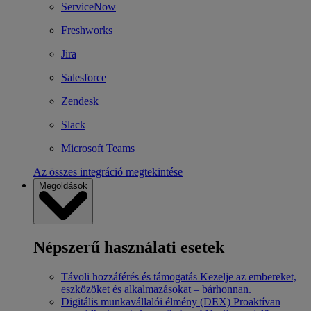
ServiceNow
Freshworks
Jira
Salesforce
Zendesk
Slack
Microsoft Teams
Az összes integráció megtekintése
Megoldások
Népszerű használati esetek
Távoli hozzáférés és támogatás
Kezelje az embereket,
eszközöket és alkalmazásokat – bárhonnan.
Digitális munkavállalói élmény (DEX)
Proaktívan