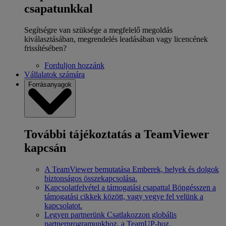
csapatunkkal
Segítségre van szüksége a megfelelő megoldás
kiválasztásában, megrendelés leadásában vagy licencének
frissítésében?
Forduljon hozzánk
Vállalatok számára
Forrásanyagok
További tájékoztatás a TeamViewer
kapcsán
A TeamViewer bemutatása
Emberek, helyek és dolgok
biztonságos összekapcsolása.
Kapcsolatfelvétel a támogatási csapattal
Böngésszen a
támogatási cikkek között, vagy vegye fel velünk a
kapcsolatot.
Legyen partnerünk
Csatlakozzon globális
partnerprogramunkhoz, a TeamUP-hoz.