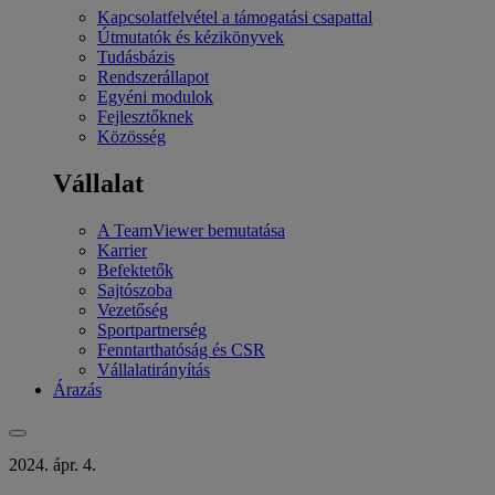
Kapcsolatfelvétel a támogatási csapattal
Útmutatók és kézikönyvek
Tudásbázis
Rendszerállapot
Egyéni modulok
Fejlesztőknek
Közösség
Vállalat
A TeamViewer bemutatása
Karrier
Befektetők
Sajtószoba
Vezetőség
Sportpartnerség
Fenntarthatóság és CSR
Vállalatirányítás
Árazás
2024. ápr. 4.