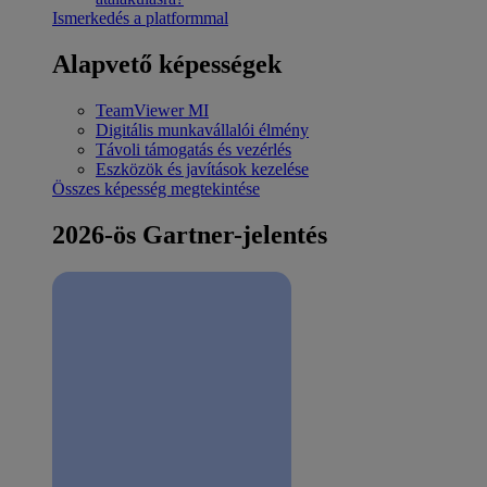
Ismerkedés a platformmal
Alapvető képességek
TeamViewer MI
Digitális munkavállalói élmény
Távoli támogatás és vezérlés
Eszközök és javítások kezelése
Összes képesség megtekintése
2026-ös Gartner-jelentés