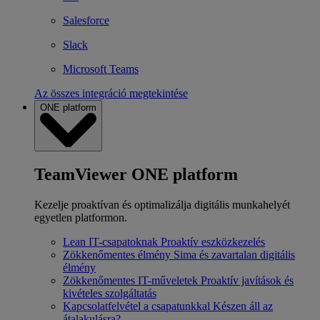
Salesforce
Slack
Microsoft Teams
Az összes integráció megtekintése
ONE platform
TeamViewer ONE platform
Kezelje proaktívan és optimalizálja digitális munkahelyét
egyetlen platformon.
Lean IT-csapatoknak
Proaktív eszközkezelés
Zökkenőmentes élmény
Sima és zavartalan digitális
élmény
Zökkenőmentes IT-műveletek
Proaktív javítások és
kivételes szolgáltatás
Kapcsolatfelvétel a csapatunkkal
Készen áll az
átalakulásra?