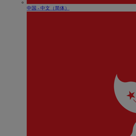
中国 - 中⽂（简体）