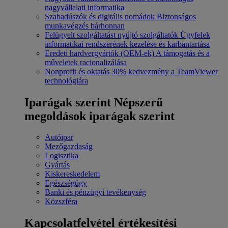
nagyvállalati informatika
Szabadúszók és digitális nomádok
Biztonságos
munkavégzés bárhonnan
Felügyelt szolgáltatást nyújtó szolgáltatók
Ügyfelek
informatikai rendszerének kezelése és karbantartása
Eredeti hardvergyártók (OEM-ek)
A támogatás és a
műveletek racionalizálása
Nonprofit és oktatás
30% kedvezmény a TeamViewer
technológiára
Iparágak szerint
Népszerű
megoldások iparágak szerint
Autóipar
Mezőgazdaság
Logisztika
Gyártás
Kiskereskedelem
Egészségügy
Banki és pénzügyi tevékenység
Közszféra
Kapcsolatfelvétel értékesítési