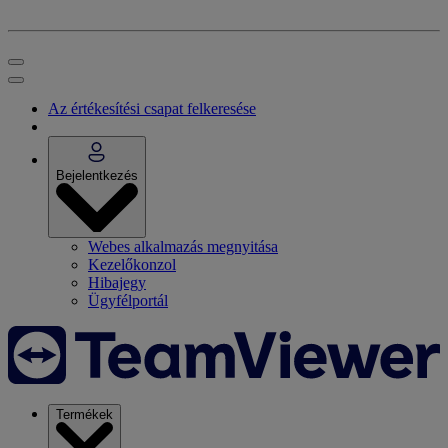
Az értékesítési csapat felkeresése
Bejelentkezés
Webes alkalmazás megnyitása
Kezelőkonzol
Hibajegy
Ügyfélportál
Termékek