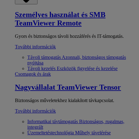
Személyes használat és SMB
TeamViewer Remote
Gyors és biztonságos távoli hozzáférés és IT-támogatás.
További információk
Távoli támogatás
Azonnali, biztonságos támogatás
nyújtása
Távoli kezelés
Eszközök figyelése és kezelése
Csomagok és árak
Nagyvállalat
TeamViewer Tensor
Biztonságos műveletekhez kialakított távkapcsolat.
További információk
Informatikai távtámogatás
Biztonságos, rugalmas,
integrált
Üzemeltetéstechnológia
Műhely távelérése