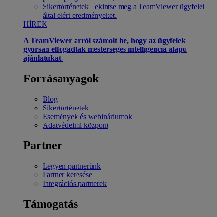
Sikertörténetek
Tekintse meg a TeamViewer ügyfelei
által elért eredményeket.
HÍREK
A TeamViewer arról számolt be, hogy az ügyfelek
gyorsan elfogadták mesterséges intelligencia alapú
ajánlatukat.
Forrásanyagok
Blog
Sikertörténetek
Események és webináriumok
Adatvédelmi központ
Partner
Legyen partnerünk
Partner keresése
Integrációs partnerek
Támogatás