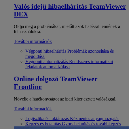
Valós idejű hibaelhárítás
TeamViewer
DEX
Oldja meg a problémákat, mielőtt azok hatással lennének a
felhasználókra.
További információk
Végponti hibaelhárítás
Problémák azonosítása és
megoldása
Végponti automatizálás
Rendszeres informatikai
feladatok automatizálása
Online dolgozó
TeamViewer
Frontline
Növelje a hatékonyságot az ipari kiterjesztett valósággal.
További információk
Logisztika és raktározás
Kézmentes anyagmozgatás
Képzés és betanítás
Gyors betanítás és továbbképzés