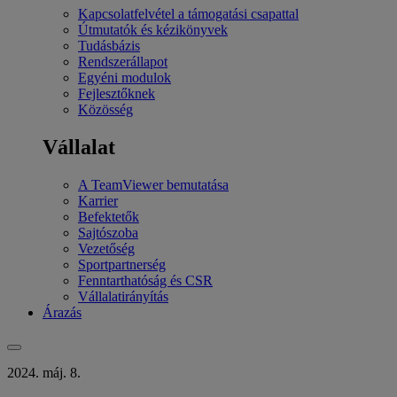
Kapcsolatfelvétel a támogatási csapattal
Útmutatók és kézikönyvek
Tudásbázis
Rendszerállapot
Egyéni modulok
Fejlesztőknek
Közösség
Vállalat
A TeamViewer bemutatása
Karrier
Befektetők
Sajtószoba
Vezetőség
Sportpartnerség
Fenntarthatóság és CSR
Vállalatirányítás
Árazás
2024. máj. 8.