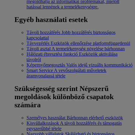
megoldhatja az informatikai problémákat, mielőtt
hatással lennének a termelékenységre.
Egyéb használati esetek
Távoli hozzáférés
Jobb hozzáférés biztonságos
kapcsolattal
Távvezérlés
Eszközök ellenőrzése platformfüggetlenül
Távoli asztal
A termelékenység növelése bárhonnan
Hálózati ébresztési funkció
Eszközök aktiválása
távolról
Képernyőmegosztás
Valós idejű vizuális kommunikáció
Smart Service
A vevőszolgálati műveletek
áramvonalassá tétele
Szükségesség szerint
Népszerű
megoldások különböző csapatok
számára
Személyes használat
Bárhonnan elérhető eszközök
Kisvállalkozások
A távoli hozzáférés és támogatás
egyszerűbbé tétele
Nagyobb vállalatok
Skálázható és biztonságos