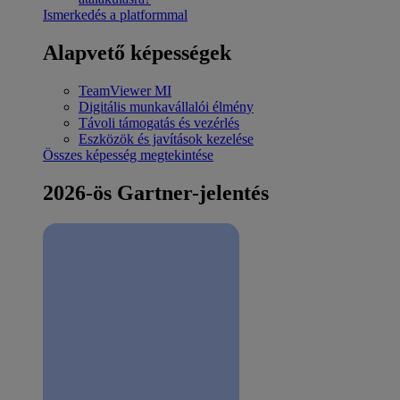
Ismerkedés a platformmal
Alapvető képességek
TeamViewer MI
Digitális munkavállalói élmény
Távoli támogatás és vezérlés
Eszközök és javítások kezelése
Összes képesség megtekintése
2026-ös Gartner-jelentés