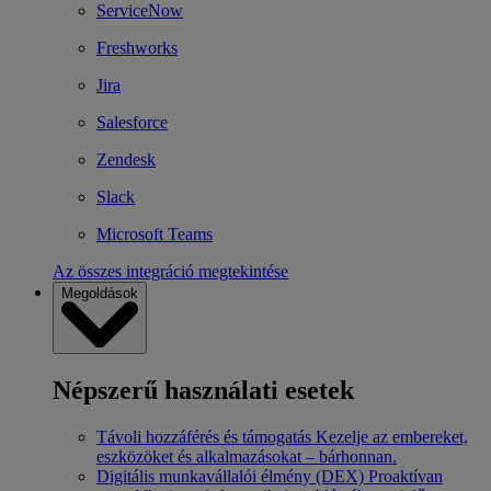
ServiceNow
Freshworks
Jira
Salesforce
Zendesk
Slack
Microsoft Teams
Az összes integráció megtekintése
Megoldások
Népszerű használati esetek
Távoli hozzáférés és támogatás
Kezelje az embereket,
eszközöket és alkalmazásokat – bárhonnan.
Digitális munkavállalói élmény (DEX)
Proaktívan