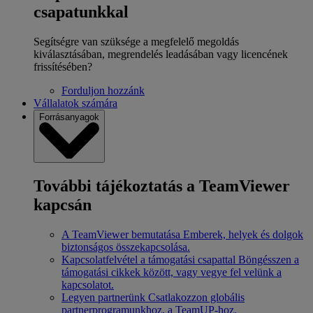
csapatunkkal
Segítségre van szüksége a megfelelő megoldás
kiválasztásában, megrendelés leadásában vagy licencének
frissítésében?
Forduljon hozzánk
Vállalatok számára
Forrásanyagok
További tájékoztatás a TeamViewer
kapcsán
A TeamViewer bemutatása
Emberek, helyek és dolgok
biztonságos összekapcsolása.
Kapcsolatfelvétel a támogatási csapattal
Böngésszen a
támogatási cikkek között, vagy vegye fel velünk a
kapcsolatot.
Legyen partnerünk
Csatlakozzon globális
partnerprogramunkhoz, a TeamUP-hoz.