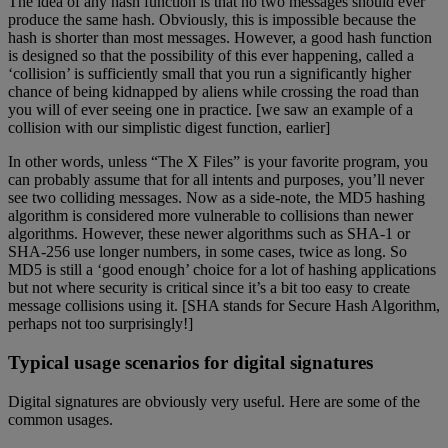
The idea of any hash function is that no two messages should ever
produce the same hash. Obviously, this is impossible because the
hash is shorter than most messages. However, a good hash function
is designed so that the possibility of this ever happening, called a
‘collision’ is sufficiently small that you run a significantly higher
chance of being kidnapped by aliens while crossing the road than
you will of ever seeing one in practice. [we saw an example of a
collision with our simplistic digest function, earlier]
In other words, unless “The X Files” is your favorite program, you
can probably assume that for all intents and purposes, you’ll never
see two colliding messages. Now as a side-note, the MD5 hashing
algorithm is considered more vulnerable to collisions than newer
algorithms. However, these newer algorithms such as SHA-1 or
SHA-256 use longer numbers, in some cases, twice as long. So
MD5 is still a ‘good enough’ choice for a lot of hashing applications
but not where security is critical since it’s a bit too easy to create
message collisions using it. [SHA stands for Secure Hash Algorithm,
perhaps not too surprisingly!]
Typical usage scenarios for digital signatures
Digital signatures are obviously very useful. Here are some of the
common usages.