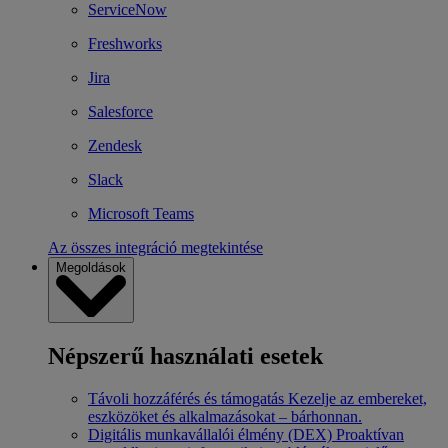
ServiceNow
Freshworks
Jira
Salesforce
Zendesk
Slack
Microsoft Teams
Az összes integráció megtekintése
Megoldások
Népszerű használati esetek
Távoli hozzáférés és támogatás
Kezelje az embereket,
eszközöket és alkalmazásokat – bárhonnan.
Digitális munkavállalói élmény (DEX)
Proaktívan