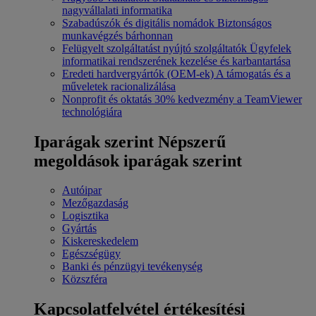
nagyvállalati informatika
Szabadúszók és digitális nomádok
Biztonságos
munkavégzés bárhonnan
Felügyelt szolgáltatást nyújtó szolgáltatók
Ügyfelek
informatikai rendszerének kezelése és karbantartása
Eredeti hardvergyártók (OEM-ek)
A támogatás és a
műveletek racionalizálása
Nonprofit és oktatás
30% kedvezmény a TeamViewer
technológiára
Iparágak szerint
Népszerű
megoldások iparágak szerint
Autóipar
Mezőgazdaság
Logisztika
Gyártás
Kiskereskedelem
Egészségügy
Banki és pénzügyi tevékenység
Közszféra
Kapcsolatfelvétel értékesítési