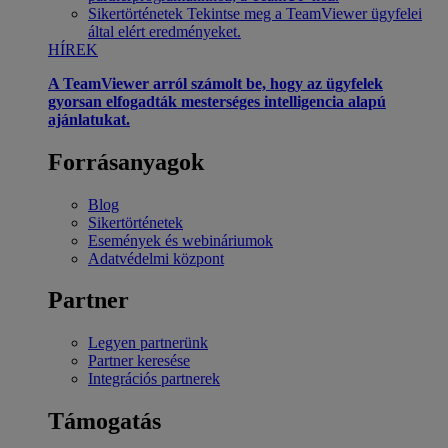
Sikertörténetek
Tekintse meg a TeamViewer ügyfelei
által elért eredményeket.
HÍREK
A TeamViewer arról számolt be, hogy az ügyfelek
gyorsan elfogadták mesterséges intelligencia alapú
ajánlatukat.
Forrásanyagok
Blog
Sikertörténetek
Események és webináriumok
Adatvédelmi központ
Partner
Legyen partnerünk
Partner keresése
Integrációs partnerek
Támogatás