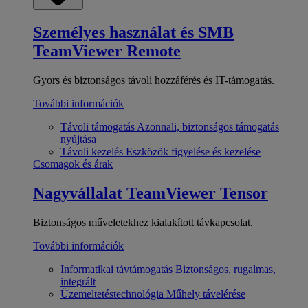
Személyes használat és SMB
TeamViewer Remote
Gyors és biztonságos távoli hozzáférés és IT-támogatás.
További információk
Távoli támogatás
Azonnali, biztonságos támogatás
nyújtása
Távoli kezelés
Eszközök figyelése és kezelése
Csomagok és árak
Nagyvállalat
TeamViewer Tensor
Biztonságos műveletekhez kialakított távkapcsolat.
További információk
Informatikai távtámogatás
Biztonságos, rugalmas,
integrált
Üzemeltetéstechnológia
Műhely távelérése