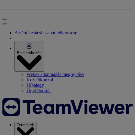
Az értékesítési csapat felkeresése
Bejelentkezés
Webes alkalmazás megnyitása
Kezelőkonzol
Hibajegy
Ügyfélportál
Termékek