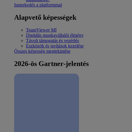
Ismerkedés a platformmal
Alapvető képességek
TeamViewer MI
Digitális munkavállalói élmény
Távoli támogatás és vezérlés
Eszközök és javítások kezelése
Összes képesség megtekintése
2026-ös Gartner-jelentés