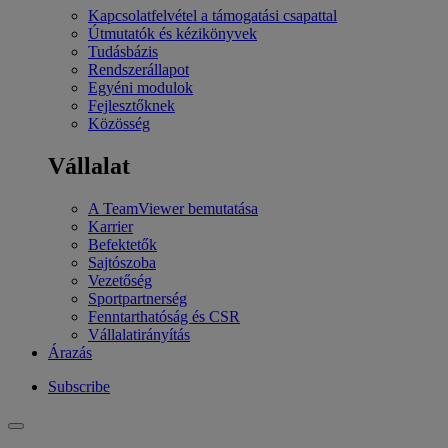
Kapcsolatfelvétel a támogatási csapattal
Útmutatók és kézikönyvek
Tudásbázis
Rendszerállapot
Egyéni modulok
Fejlesztőknek
Közösség
Vállalat
A TeamViewer bemutatása
Karrier
Befektetők
Sajtószoba
Vezetőség
Sportpartnerség
Fenntarthatóság és CSR
Vállalatirányítás
Árazás
Subscribe