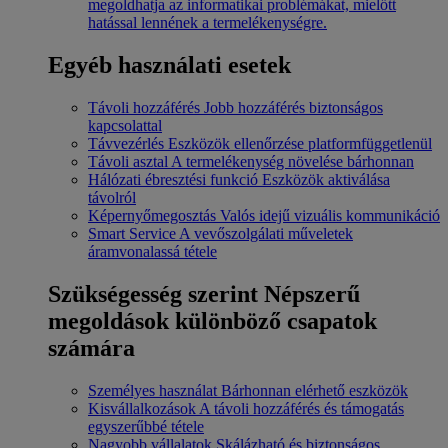
megoldhatja az informatikai problémákat, mielőtt
hatással lennének a termelékenységre.
Egyéb használati esetek
Távoli hozzáférés
Jobb hozzáférés biztonságos
kapcsolattal
Távvezérlés
Eszközök ellenőrzése platformfüggetlenül
Távoli asztal
A termelékenység növelése bárhonnan
Hálózati ébresztési funkció
Eszközök aktiválása
távolról
Képernyőmegosztás
Valós idejű vizuális kommunikáció
Smart Service
A vevőszolgálati műveletek
áramvonalassá tétele
Szükségesség szerint
Népszerű
megoldások különböző csapatok
számára
Személyes használat
Bárhonnan elérhető eszközök
Kisvállalkozások
A távoli hozzáférés és támogatás
egyszerűbbé tétele
Nagyobb vállalatok
Skálázható és biztonságos