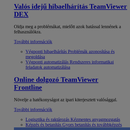
Valós idejű hibaelhárítás
TeamViewer
DEX
Oldja meg a problémákat, mielőtt azok hatással lennének a
felhasználókra.
További információk
Végponti hibaelhárítás
Problémák azonosítása és
megoldása
Végponti automatizálás
Rendszeres informatikai
feladatok automatizálása
Online dolgozó
TeamViewer
Frontline
Növelje a hatékonyságot az ipari kiterjesztett valósággal.
További információk
Logisztika és raktározás
Kézmentes anyagmozgatás
Képzés és betanítás
Gyors betanítás és továbbképzés