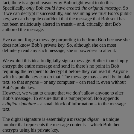
fact, there is a good reason why Bob might want to do this.
Specifically,
only Bob could have created the original message
. So
if we can decrypt it successfully, and assuming we trust Bob’s public
key, we can be quite confident that the message that Bob sent has
not been maliciously altered in transit – and, critically, that Bob
authored the message.
Eve cannot forge a message purporting to be from Bob because she
does not know Bob’s private key. So, although she can most
definitely read any such message, she is powerless to alter it.
We exploit this idea to digitally sign a message. Rather than simply
encrypt the entire message and send it, there’s no point in Bob
requiring the recipient to decrypt it before they can read it. Anyone
with his public key can do that. The message may as well be in plain
text, so that anyone – or any computer – can read it, even without
Bob’s public key.
However, we want to ensure that we don’t allow anyone to alter
Bob’s message. To ensure that it is tamperproof, Bob appends
a
digital signature
– a small block of information – to the message
text.
The digital signature is essentially a
message digest
– a unique
number that represents the message contents – which Bob then
encrypts using his private key.