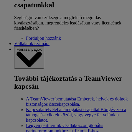
csapatunkkal
Segítségre van szüksége a megfelelő megoldás
kiválasztásában, megrendelés leadásában vagy licencének
frissítésében?
Forduljon hozzánk
Vállalatok számára
Forrásanyagok
További tájékoztatás a TeamViewer
kapcsán
A TeamViewer bemutatása
Emberek, helyek és dolgok
biztonságos összekapcsolása.
Kapcsolatfelvétel a támogatási csapattal
Böngésszen a
támogatási cikkek között, vagy vegye fel velünk a
kapcsolatot.
Legyen partnerünk
Csatlakozzon globális
partnerprogramunkhoz, a TeamUP-hoz.