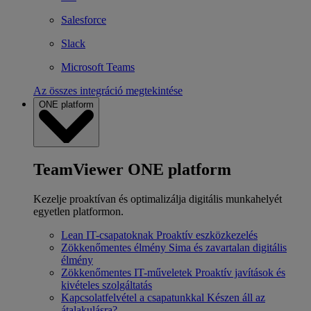
Salesforce
Slack
Microsoft Teams
Az összes integráció megtekintése
ONE platform
TeamViewer ONE platform
Kezelje proaktívan és optimalizálja digitális munkahelyét
egyetlen platformon.
Lean IT-csapatoknak
Proaktív eszközkezelés
Zökkenőmentes élmény
Sima és zavartalan digitális
élmény
Zökkenőmentes IT-műveletek
Proaktív javítások és
kivételes szolgáltatás
Kapcsolatfelvétel a csapatunkkal
Készen áll az
átalakulásra?