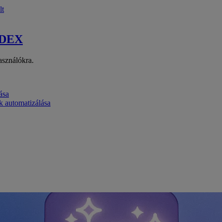
lt
 DEX
asználókra.
ása
k automatizálása