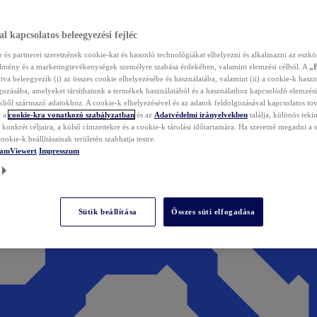
l kapcsolatos beleegyezési fejléc
és partnerei szeretnének cookie-kat és hasonló technológiákat elhelyezni és alkalmazni az eszkö
élmény és a marketingtevékenységek személyre szabása érdekében, valamint elemzési célból. A
„
tva beleegyezik (i) az összes cookie elhelyezésébe és használatába, valamint (ii) a cookie-k haszn
gozásába, amelyeket társíthatunk a termékek használatából és a használathoz kapcsolódó elemzési
ből származó adatokhoz. A cookie-k elhelyezésével és az adatok feldolgozásával kapcsolatos to
t a
cookie-kra vonatkozó szabályzatban
és az
Adatvédelmi irányelvekben
találja, különös tekin
konkrét céljaira, a külső címzettekre és a cookie-k tárolási időtartamára. Ha szeretné megadni a saj
ookie-k beállításainak területén szabhatja testre.
TeamViewert
Impresszum
Sütik beállítása
Összes süti elfogadása