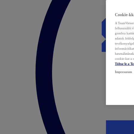
Cookie-kka
A TeamViewer 
felhasználói 
gombra kattin
adatok feldol
tevékenységek
információka
használatának 
cookie-kat a c
Töltse le a 
Impresszum