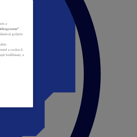
zén a
Beleegyezem”
álatával gyűjtött
vábbi
tettel a cookie-k
át beállításait, a