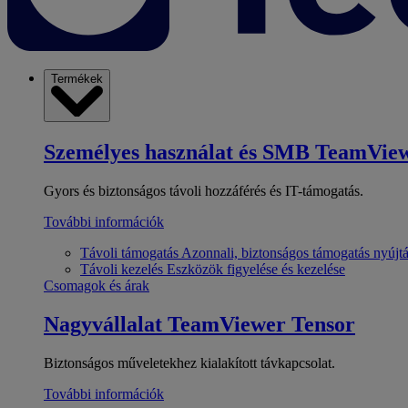
Termékek
Személyes használat és SMB
TeamView
Gyors és biztonságos távoli hozzáférés és IT-támogatás.
További információk
Távoli támogatás
Azonnali, biztonságos támogatás nyújt
Távoli kezelés
Eszközök figyelése és kezelése
Csomagok és árak
Nagyvállalat
TeamViewer Tensor
Biztonságos műveletekhez kialakított távkapcsolat.
További információk