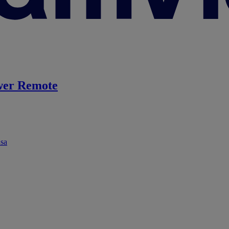
er Remote
ása