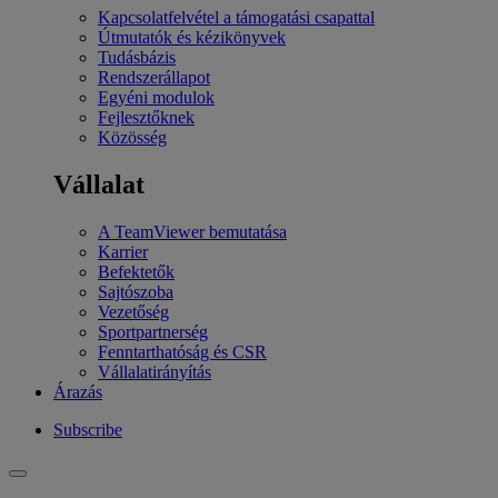
Kapcsolatfelvétel a támogatási csapattal
Útmutatók és kézikönyvek
Tudásbázis
Rendszerállapot
Egyéni modulok
Fejlesztőknek
Közösség
Vállalat
A TeamViewer bemutatása
Karrier
Befektetők
Sajtószoba
Vezetőség
Sportpartnerség
Fenntarthatóság és CSR
Vállalatirányítás
Árazás
Subscribe