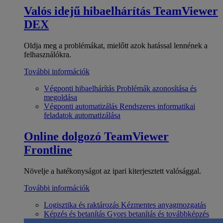
Valós idejű hibaelhárítás
TeamViewer
DEX
Oldja meg a problémákat, mielőtt azok hatással lennének a
felhasználókra.
További információk
Végponti hibaelhárítás
Problémák azonosítása és
megoldása
Végponti automatizálás
Rendszeres informatikai
feladatok automatizálása
Online dolgozó
TeamViewer
Frontline
Növelje a hatékonyságot az ipari kiterjesztett valósággal.
További információk
Logisztika és raktározás
Kézmentes anyagmozgatás
Képzés és betanítás
Gyors betanítás és továbbképzés