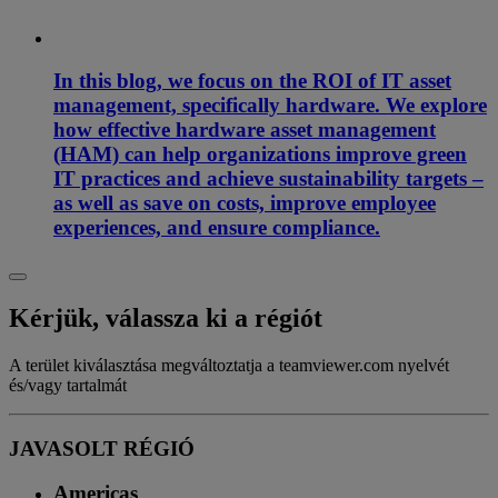
In this blog, we focus on the ROI of IT asset
management, specifically hardware. We explore
how effective hardware asset management
(HAM) can help organizations improve green
IT practices and achieve sustainability targets –
as well as save on costs, improve employee
experiences, and ensure compliance.
Kérjük, válassza ki a régiót
A terület kiválasztása megváltoztatja a teamviewer.com nyelvét
és/vagy tartalmát
JAVASOLT RÉGIÓ
Americas