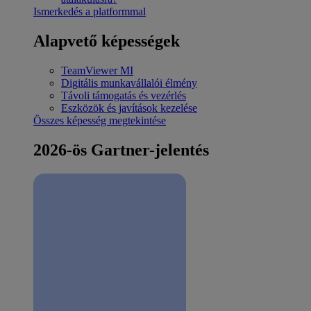
Ismerkedés a platformmal
Alapvető képességek
TeamViewer MI
Digitális munkavállalói élmény
Távoli támogatás és vezérlés
Eszközök és javítások kezelése
Összes képesség megtekintése
2026-ös Gartner-jelentés