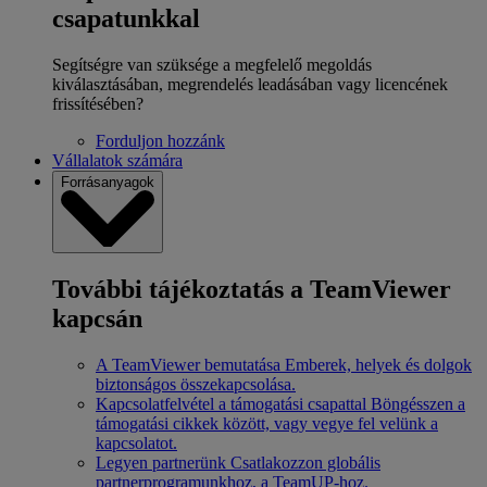
csapatunkkal
Segítségre van szüksége a megfelelő megoldás
kiválasztásában, megrendelés leadásában vagy licencének
frissítésében?
Forduljon hozzánk
Vállalatok számára
Forrásanyagok
További tájékoztatás a TeamViewer
kapcsán
A TeamViewer bemutatása
Emberek, helyek és dolgok
biztonságos összekapcsolása.
Kapcsolatfelvétel a támogatási csapattal
Böngésszen a
támogatási cikkek között, vagy vegye fel velünk a
kapcsolatot.
Legyen partnerünk
Csatlakozzon globális
partnerprogramunkhoz, a TeamUP-hoz.