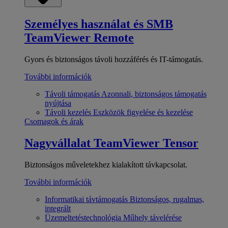
Személyes használat és SMB
TeamViewer Remote
Gyors és biztonságos távoli hozzáférés és IT-támogatás.
További információk
Távoli támogatás
Azonnali, biztonságos támogatás
nyújtása
Távoli kezelés
Eszközök figyelése és kezelése
Csomagok és árak
Nagyvállalat
TeamViewer Tensor
Biztonságos műveletekhez kialakított távkapcsolat.
További információk
Informatikai távtámogatás
Biztonságos, rugalmas,
integrált
Üzemeltetéstechnológia
Műhely távelérése