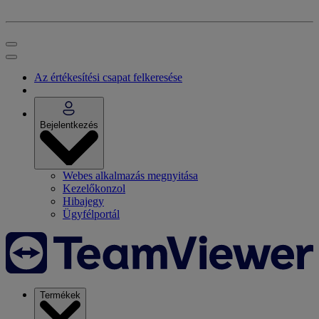
Az értékesítési csapat felkeresése
Bejelentkezés
Webes alkalmazás megnyitása
Kezelőkonzol
Hibajegy
Ügyfélportál
Termékek