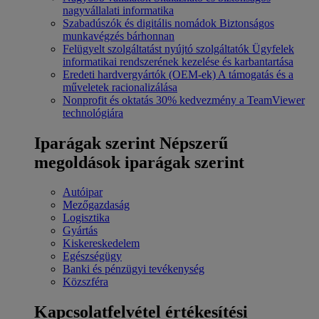
nagyvállalati informatika
Szabadúszók és digitális nomádok
Biztonságos
munkavégzés bárhonnan
Felügyelt szolgáltatást nyújtó szolgáltatók
Ügyfelek
informatikai rendszerének kezelése és karbantartása
Eredeti hardvergyártók (OEM-ek)
A támogatás és a
műveletek racionalizálása
Nonprofit és oktatás
30% kedvezmény a TeamViewer
technológiára
Iparágak szerint
Népszerű
megoldások iparágak szerint
Autóipar
Mezőgazdaság
Logisztika
Gyártás
Kiskereskedelem
Egészségügy
Banki és pénzügyi tevékenység
Közszféra
Kapcsolatfelvétel értékesítési