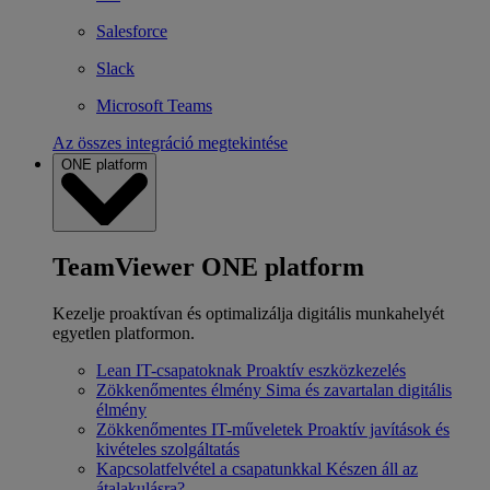
Salesforce
Slack
Microsoft Teams
Az összes integráció megtekintése
ONE platform
TeamViewer ONE platform
Kezelje proaktívan és optimalizálja digitális munkahelyét
egyetlen platformon.
Lean IT-csapatoknak
Proaktív eszközkezelés
Zökkenőmentes élmény
Sima és zavartalan digitális
élmény
Zökkenőmentes IT-műveletek
Proaktív javítások és
kivételes szolgáltatás
Kapcsolatfelvétel a csapatunkkal
Készen áll az
átalakulásra?