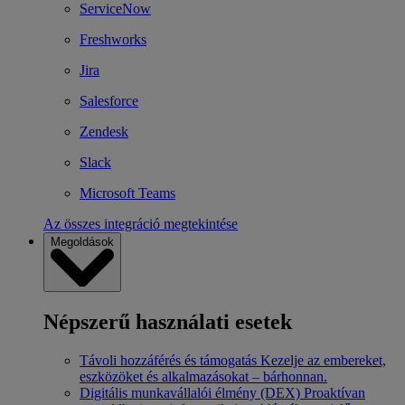
ServiceNow
Freshworks
Jira
Salesforce
Zendesk
Slack
Microsoft Teams
Az összes integráció megtekintése
Megoldások
Népszerű használati esetek
Távoli hozzáférés és támogatás
Kezelje az embereket,
eszközöket és alkalmazásokat – bárhonnan.
Digitális munkavállalói élmény (DEX)
Proaktívan