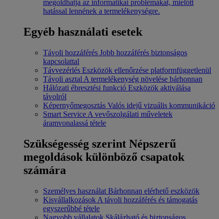
megoldhatja az informatikai problémákat, mielőtt
hatással lennének a termelékenységre.
Egyéb használati esetek
Távoli hozzáférés
Jobb hozzáférés biztonságos
kapcsolattal
Távvezérlés
Eszközök ellenőrzése platformfüggetlenül
Távoli asztal
A termelékenység növelése bárhonnan
Hálózati ébresztési funkció
Eszközök aktiválása
távolról
Képernyőmegosztás
Valós idejű vizuális kommunikáció
Smart Service
A vevőszolgálati műveletek
áramvonalassá tétele
Szükségesség szerint
Népszerű
megoldások különböző csapatok
számára
Személyes használat
Bárhonnan elérhető eszközök
Kisvállalkozások
A távoli hozzáférés és támogatás
egyszerűbbé tétele
Nagyobb vállalatok
Skálázható és biztonságos