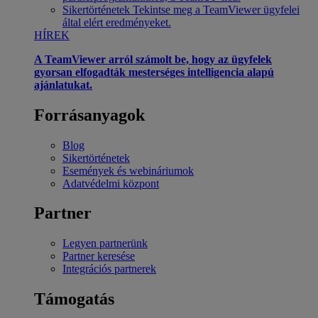
Sikertörténetek
Tekintse meg a TeamViewer ügyfelei
által elért eredményeket.
HÍREK
A TeamViewer arról számolt be, hogy az ügyfelek
gyorsan elfogadták mesterséges intelligencia alapú
ajánlatukat.
Forrásanyagok
Blog
Sikertörténetek
Események és webináriumok
Adatvédelmi központ
Partner
Legyen partnerünk
Partner keresése
Integrációs partnerek
Támogatás