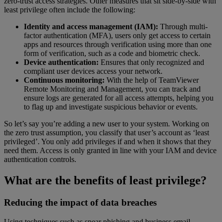
zero-trust access strategies. Other measures that sit side-by-side with
least privilege often include the following:
Identity and access management (IAM):
Through multi-
factor authentication (MFA), users only get access to certain
apps and resources through verification using more than one
form of verification, such as a code and biometric check.
Device authentication:
Ensures that only recognized and
compliant user devices access your network.
Continuous monitoring:
With the help of TeamViewer
Remote Monitoring and Management, you can track and
ensure logs are generated for all access attempts, helping you
to flag up and investigate suspicious behavior or events.
So let’s say you’re adding a new user to your system. Working on
the zero trust assumption, you classify that user’s account as ‘least
privileged’. You only add privileges if and when it shows that they
need them. Access is only granted in line with your IAM and device
authentication controls.
What are the benefits of least privilege?
Reducing the impact of data breaches
Using techniques such as spear phishing and business email