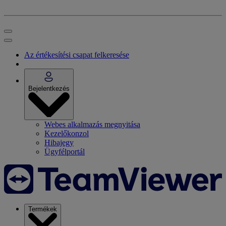
Az értékesítési csapat felkeresése
Bejelentkezés
Webes alkalmazás megnyitása
Kezelőkonzol
Hibajegy
Ügyfélportál
Termékek