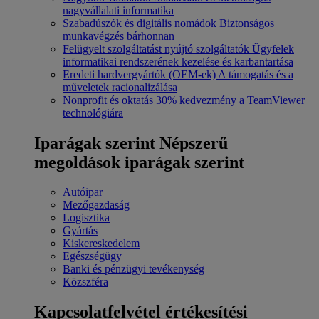
nagyvállalati informatika
Szabadúszók és digitális nomádok
Biztonságos
munkavégzés bárhonnan
Felügyelt szolgáltatást nyújtó szolgáltatók
Ügyfelek
informatikai rendszerének kezelése és karbantartása
Eredeti hardvergyártók (OEM-ek)
A támogatás és a
műveletek racionalizálása
Nonprofit és oktatás
30% kedvezmény a TeamViewer
technológiára
Iparágak szerint
Népszerű
megoldások iparágak szerint
Autóipar
Mezőgazdaság
Logisztika
Gyártás
Kiskereskedelem
Egészségügy
Banki és pénzügyi tevékenység
Közszféra
Kapcsolatfelvétel értékesítési