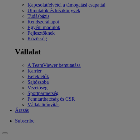
Kapcsolatfelvétel a támogatási csapattal
Útmutatók és kézikönyvek
Tudásbázis
Rendszerállapot
Egyéni modulok
Fejlesztőknek
Közösség
Vállalat
A TeamViewer bemutatása
Karrier
Befektetők
Sajtószoba
Vezetőség
Sportpartnerség
Fenntarthatóság és CSR
Vállalatirányítás
Árazás
Subscribe