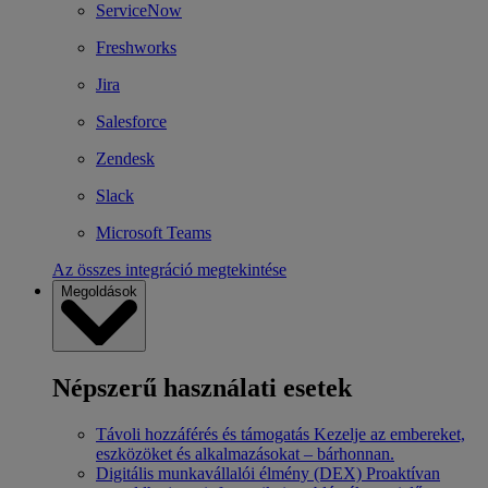
ServiceNow
Freshworks
Jira
Salesforce
Zendesk
Slack
Microsoft Teams
Az összes integráció megtekintése
Megoldások
Népszerű használati esetek
Távoli hozzáférés és támogatás
Kezelje az embereket,
eszközöket és alkalmazásokat – bárhonnan.
Digitális munkavállalói élmény (DEX)
Proaktívan