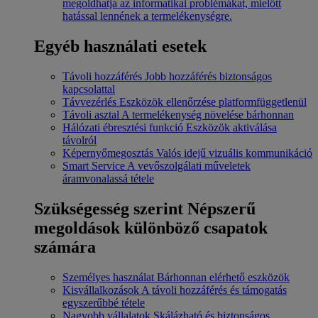
megoldhatja az informatikai problémákat, mielőtt
hatással lennének a termelékenységre.
Egyéb használati esetek
Távoli hozzáférés
Jobb hozzáférés biztonságos
kapcsolattal
Távvezérlés
Eszközök ellenőrzése platformfüggetlenül
Távoli asztal
A termelékenység növelése bárhonnan
Hálózati ébresztési funkció
Eszközök aktiválása
távolról
Képernyőmegosztás
Valós idejű vizuális kommunikáció
Smart Service
A vevőszolgálati műveletek
áramvonalassá tétele
Szükségesség szerint
Népszerű
megoldások különböző csapatok
számára
Személyes használat
Bárhonnan elérhető eszközök
Kisvállalkozások
A távoli hozzáférés és támogatás
egyszerűbbé tétele
Nagyobb vállalatok
Skálázható és biztonságos