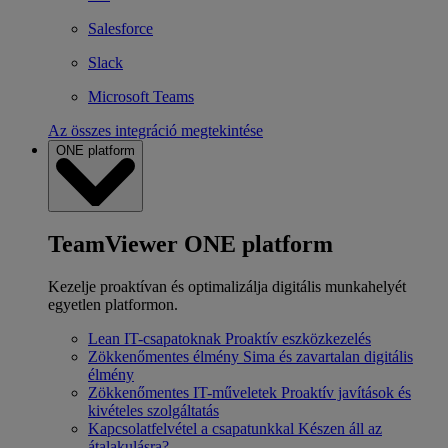
Salesforce
Slack
Microsoft Teams
Az összes integráció megtekintése
ONE platform
TeamViewer ONE platform
Kezelje proaktívan és optimalizálja digitális munkahelyét
egyetlen platformon.
Lean IT-csapatoknak
Proaktív eszközkezelés
Zökkenőmentes élmény
Sima és zavartalan digitális
élmény
Zökkenőmentes IT-műveletek
Proaktív javítások és
kivételes szolgáltatás
Kapcsolatfelvétel a csapatunkkal
Készen áll az
átalakulásra?