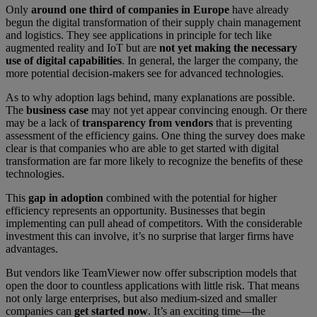
Only
around one third of companies in Europe
have already
begun the digital transformation of their supply chain management
and logistics. They see applications in principle for tech like
augmented reality and IoT but are
not yet making the necessary
use of digital capabilities
. In general, the larger the company, the
more potential decision-makers see for advanced technologies.
As to why adoption lags behind, many explanations are possible.
The
business case
may not yet appear convincing enough. Or there
may be a lack of
transparency from vendors
that is preventing
assessment of the efficiency gains. One thing the survey does make
clear is that companies who are able to get started with digital
transformation are far more likely to recognize the benefits of these
technologies.
This
gap in adoption
combined with the potential for higher
efficiency represents an opportunity. Businesses that begin
implementing can pull ahead of competitors. With the considerable
investment this can involve, it’s no surprise that larger firms have
advantages.
But vendors like TeamViewer now offer subscription models that
open the door to countless applications with little risk. That means
not only large enterprises, but also medium-sized and smaller
companies can
get started now
. It’s an exciting time—the