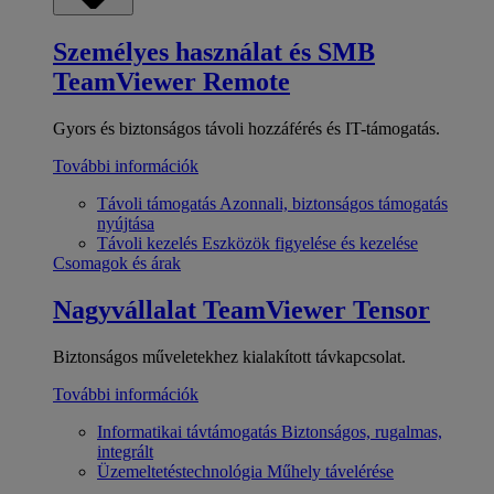
Személyes használat és SMB
TeamViewer Remote
Gyors és biztonságos távoli hozzáférés és IT-támogatás.
További információk
Távoli támogatás
Azonnali, biztonságos támogatás
nyújtása
Távoli kezelés
Eszközök figyelése és kezelése
Csomagok és árak
Nagyvállalat
TeamViewer Tensor
Biztonságos műveletekhez kialakított távkapcsolat.
További információk
Informatikai távtámogatás
Biztonságos, rugalmas,
integrált
Üzemeltetéstechnológia
Műhely távelérése