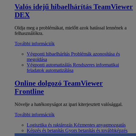
Valós idejű hibaelhárítás
TeamViewer
DEX
Oldja meg a problémákat, mielőtt azok hatással lennének a
felhasználókra.
További információk
Végponti hibaelhárítás
Problémák azonosítása és
megoldása
Végponti automatizálás
Rendszeres informatikai
feladatok automatizálása
Online dolgozó
TeamViewer
Frontline
Növelje a hatékonyságot az ipari kiterjesztett valósággal.
További információk
Logisztika és raktározás
Kézmentes anyagmozgatás
Képzés és betanítás
Gyors betanítás és továbbképzés