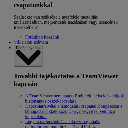
csapatunkkal
Segítségre van szüksége a megfelelő megoldás
kiválasztásában, megrendelés leadásában vagy licencének
frissítésében?
Forduljon hozzánk
Vállalatok számára
Forrásanyagok
További tájékoztatás a TeamViewer
kapcsán
A TeamViewer bemutatása
Emberek, helyek és dolgok
biztonságos összekapcsolása.
Kapcsolatfelvétel a támogatási csapattal
Böngésszen a
támogatási cikkek között, vagy vegye fel velünk a
kapcsolatot.
Legyen partnerünk
Csatlakozzon globális
partnerprogramunkhoz, a TeamUP-hoz.