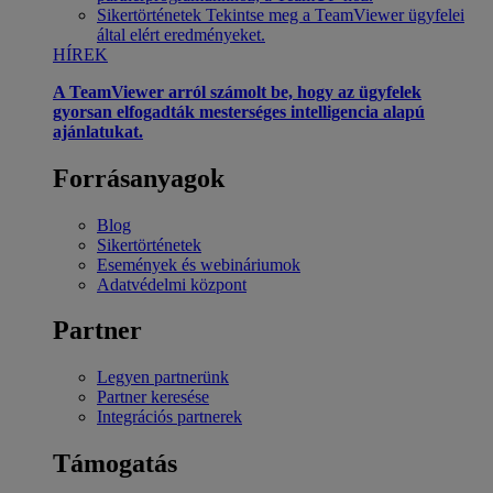
Sikertörténetek
Tekintse meg a TeamViewer ügyfelei
által elért eredményeket.
HÍREK
A TeamViewer arról számolt be, hogy az ügyfelek
gyorsan elfogadták mesterséges intelligencia alapú
ajánlatukat.
Forrásanyagok
Blog
Sikertörténetek
Események és webináriumok
Adatvédelmi központ
Partner
Legyen partnerünk
Partner keresése
Integrációs partnerek
Támogatás