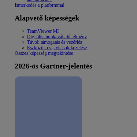
Ismerkedés a platformmal
Alapvető képességek
TeamViewer MI
Digitális munkavállalói élmény
Távoli támogatás és vezérlés
Eszközök és javítások kezelése
Összes képesség megtekintése
2026-ös Gartner-jelentés