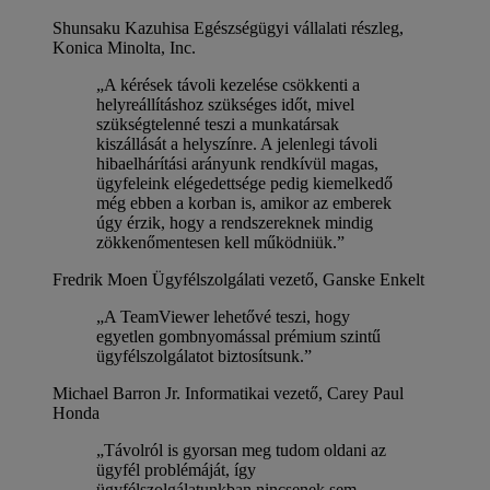
Shunsaku Kazuhisa
Egészségügyi vállalati részleg,
Konica Minolta, Inc.
„A kérések távoli kezelése csökkenti a
helyreállításhoz szükséges időt, mivel
szükségtelenné teszi a munkatársak
kiszállását a helyszínre. A jelenlegi távoli
hibaelhárítási arányunk rendkívül magas,
ügyfeleink elégedettsége pedig kiemelkedő
még ebben a korban is, amikor az emberek
úgy érzik, hogy a rendszereknek mindig
zökkenőmentesen kell működniük.”
Fredrik Moen
Ügyfélszolgálati vezető, Ganske Enkelt
„A TeamViewer lehetővé teszi, hogy
egyetlen gombnyomással prémium szintű
ügyfélszolgálatot biztosítsunk.”
Michael Barron Jr.
Informatikai vezető, Carey Paul
Honda
„Távolról is gyorsan meg tudom oldani az
ügyfél problémáját, így
ügyfélszolgálatunkban nincsenek sem