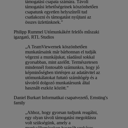
támogatási csapata számára. Távoli
támogatási lehetőségeinek köszönhetően
csapatunk egyetlen helyszínről tud
csatlakozni és támogatást nyújtani az
összes üzletünknek.”
Philipp Rummel
Utómunkákért felelős műszaki
igazgató, RTL Studios
„A TeamViewernek köszönhetően
munkatársaink már bárhonnan el tudják
végezni a munkájukat, ráadásul sokkal
gyorsabban, mint azelőtt. Természetesen
mindennél fontosabb számunkra, hogy jó
képminőségben történjen az adatátvitel az
utómunkálatokat futtató számítógép és a
távolról dolgozó munkatársunk által
használt eszköz között.”
Daniel Burkart
Informatikai csapatvezető, Ernsting's
family
„Ahhoz, hogy gyorsan tudjunk reagálni,
egy olyan távoli támogatási megoldásra
volt szükségünk, amely a
munkaállomásokon használt szokásos