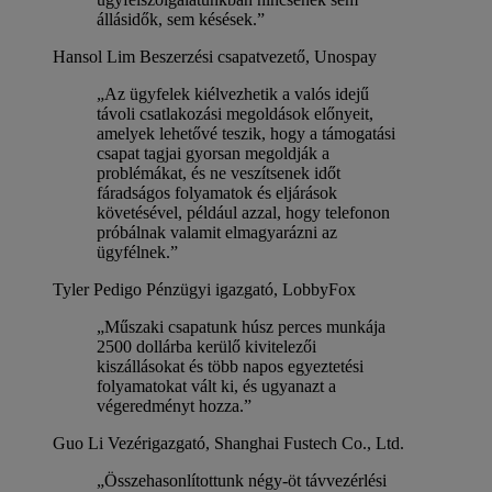
állásidők, sem késések.”
Hansol Lim
Beszerzési csapatvezető, Unospay
„Az ügyfelek kiélvezhetik a valós idejű
távoli csatlakozási megoldások előnyeit,
amelyek lehetővé teszik, hogy a támogatási
csapat tagjai gyorsan megoldják a
problémákat, és ne veszítsenek időt
fáradságos folyamatok és eljárások
követésével, például azzal, hogy telefonon
próbálnak valamit elmagyarázni az
ügyfélnek.”
Tyler Pedigo
Pénzügyi igazgató, LobbyFox
„Műszaki csapatunk húsz perces munkája
2500 dollárba kerülő kivitelezői
kiszállásokat és több napos egyeztetési
folyamatokat vált ki, és ugyanazt a
végeredményt hozza.”
Guo Li
Vezérigazgató, Shanghai Fustech Co., Ltd.
„Összehasonlítottunk négy-öt távvezérlési