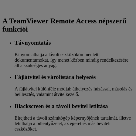
A TeamViewer Remote Access népszerű
funkciói
Távnyomtatás
Kinyomtathatja a távoli eszközökön mentett
dokumentumokat, így menet közben mindig rendelkezésére
áll a szükséges anyag.
Fájlátvitel és várólistára helyezés
A fájlátvitel különféle módjai: áthelyezés húzással, másolás és
beillesztés, valamint átvitelkezelő.
Blackscreen és a távoli bevitel letiltása
Elrejtheti a távoli számítógép képernyőjének tartalmát, illetve
letilthatja a billentyűzetet, az egeret és más beviteli
eszközöket.