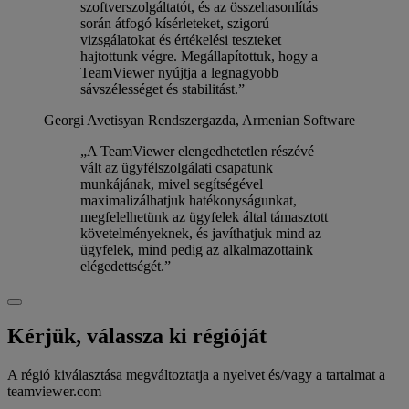
szoftverszolgáltatót, és az összehasonlítás
során átfogó kísérleteket, szigorú
vizsgálatokat és értékelési teszteket
hajtottunk végre. Megállapítottuk, hogy a
TeamViewer nyújtja a legnagyobb
sávszélességet és stabilitást.”
Georgi Avetisyan
Rendszergazda, Armenian Software
„A TeamViewer elengedhetetlen részévé
vált az ügyfélszolgálati csapatunk
munkájának, mivel segítségével
maximalizálhatjuk hatékonyságunkat,
megfelelhetünk az ügyfelek által támasztott
követelményeknek, és javíthatjuk mind az
ügyfelek, mind pedig az alkalmazottaink
elégedettségét.”
Kérjük, válassza ki régióját
A régió kiválasztása megváltoztatja a nyelvet és/vagy a tartalmat a
teamviewer.com