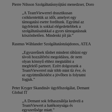
Pierre Nilsson
Szolgáltatásnyújtási menedzser, Doro
„A TeamViewerrel drasztikusan
csökkentettük az időt, amelyet egy
támogatási esetre fordítunk. Egyúttal az
ügyfeleink is sokkal elégedettebbek a
szolgáltatásainkkal a gyors támogatásnak
köszönhetően. Mindenki jól jár.”
Rasmus Wåhlander
Szolgáltatástulajdonos, ATEA
„Egyszerűnek tűnhet mindent rábízni egy
távoli hozzáférési megoldásra, de nem
olyan könnyű ehhez megtalálni a
megfelelő partnert. Ezért dolgozunk a
TeamViewerrel már több mint tíz éve, és
az együttműködést a jövőben is folytatni
fogjuk.”
Peter Kryger
Skandináv ügyfélszolgálat, Demant
Global IT
„A Demant sok felhasználója kedveli a
TeamViewert a hatékonysága és
egyszerűsége miatt.”