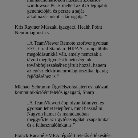
windowsos PC-k mellett az iOS legújabb
generációját, és persze a saját
alkalmazásunkat is támogatja.”
Kris Raymer
Műszaki igazgató, Health Point
Neurodiagnostics
„A TeamViewer Remote szoftver gyorsan
EEG Gold Standard HIPAA-kompatibilis
megoldásunkká vált, amely nemcsak a
távoli megfigyelési lehetőségeink
továbbfejlesztéséhez járult hozzá, hanem
az egész elektroneurodiagnosztikai iparág
fejlődéséhez is.”
Michael Schramm
Ügyfélszolgálatért és hálózati
kommunikációért felelős igazgató, Sharp
„A TeamViewert épp olyan könnyen és
gyorsan lehet telepíteni, mint használni.
Nagyon hamar és maradandóan
meggyőzte az ügyfélszolgálati csapatunkat
és a felhasználóinkat is.”
Franck Racapé
EMEA régióért felelős értékesítési