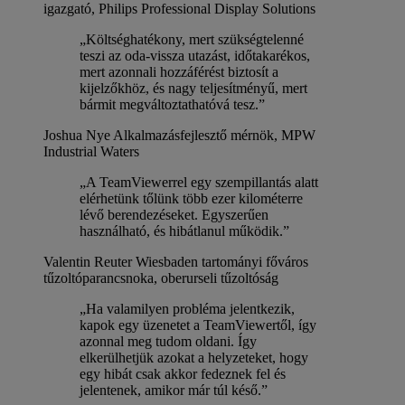
igazgató, Philips Professional Display Solutions
„Költséghatékony, mert szükségtelenné
teszi az oda-vissza utazást, időtakarékos,
mert azonnali hozzáférést biztosít a
kijelzőkhöz, és nagy teljesítményű, mert
bármit megváltoztathatóvá tesz.”
Joshua Nye
Alkalmazásfejlesztő mérnök, MPW
Industrial Waters
„A TeamViewerrel egy szempillantás alatt
elérhetünk tőlünk több ezer kilométerre
lévő berendezéseket. Egyszerűen
használható, és hibátlanul működik.”
Valentin Reuter
Wiesbaden tartományi főváros
tűzoltóparancsnoka, oberurseli tűzoltóság
„Ha valamilyen probléma jelentkezik,
kapok egy üzenetet a TeamViewertől, így
azonnal meg tudom oldani. Így
elkerülhetjük azokat a helyzeteket, hogy
egy hibát csak akkor fedeznek fel és
jelentenek, amikor már túl késő.”