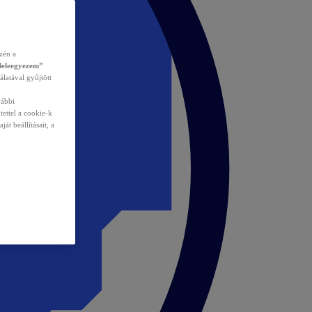
zén a
Beleegyezem”
álatával gyűjtött
vábbi
tettel a cookie-k
át beállításait, a