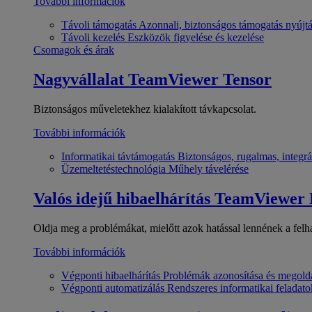
További információk
Távoli támogatás
Azonnali, biztonságos támogatás nyújt
Távoli kezelés
Eszközök figyelése és kezelése
Csomagok és árak
Nagyvállalat
TeamViewer Tensor
Biztonságos műveletekhez kialakított távkapcsolat.
További információk
Informatikai távtámogatás
Biztonságos, rugalmas, integrá
Üzemeltetéstechnológia
Műhely távelérése
Valós idejű hibaelhárítás
TeamViewer
Oldja meg a problémákat, mielőtt azok hatással lennének a felh
További információk
Végponti hibaelhárítás
Problémák azonosítása és megold
Végponti automatizálás
Rendszeres informatikai feladato