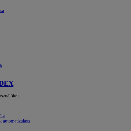
ása
lt
 DEX
asználókra.
ása
k automatizálása