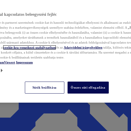
l kapcsolatos beleegyezési fejléc
és partnerei szeretnének cookie-kat és hasonló technológiákat elhelyezni és alkalmazni az eszkö
élmény és a marketingtevékenységek személyre szabása érdekében, valamint elemzési célból. A
„
tva beleegyezik (i) az összes cookie elhelyezésébe és használatába, valamint (ii) a cookie-k haszn
gozásába, amelyeket társíthatunk a termékek használatából és a használathoz kapcsolódó elemzési
ből származó adatokhoz. A cookie-k elhelyezésével és az adatok feldolgozásával kapcsolatos to
t a
cookie-kra vonatkozó szabályzatban
és az
Adatvédelmi irányelvekben
találja, különös tekin
konkrét céljaira, a külső címzettekre és a cookie-k tárolási időtartamára. Ha szeretné megadni a saj
ookie-k beállításainak területén szabhatja testre.
TeamViewert
Impresszum
Sütik beállítása
Összes süti elfogadása