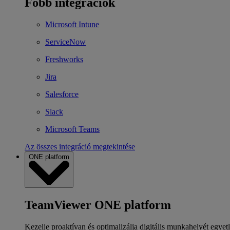
Főbb integrációk
Microsoft Intune
ServiceNow
Freshworks
Jira
Salesforce
Slack
Microsoft Teams
Az összes integráció megtekintése
ONE platform
TeamViewer ONE platform
Kezelje proaktívan és optimalizálja digitális munkahelyét egyet