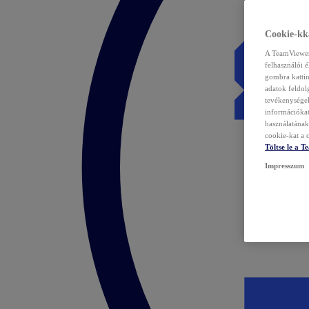
Cookie-kka
A TeamViewer 
felhasználói 
gombra kattin
adatok feldol
tevékenységek
információka
használatának 
cookie-kat a c
Töltse le a 
Impresszum