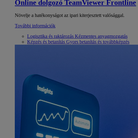
Online dolgozó
TeamViewer Frontline
Növelje a hatékonyságot az ipari kiterjesztett valósággal.
További információk
Logisztika és raktározás
Kézmentes anyagmozgatás
Képzés és betanítás
Gyors betanítás és továbbképzés