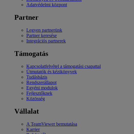
Adatvédelmi központ
Partner
Legyen partnerünk
Partner keresése
Integrációs partnerek
Támogatás
Kapcsolatfelvétel a támogatási csapattal
Útmutatók és kézikönyvek
Tudásbázis
Rendszerállapot
Egyéni modulok
Fejlesztőknek
Közösség
Vállalat
A TeamViewer bemutatása
Karrier