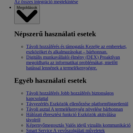
Az összes integráció megtekintése
Megoldások
Népszerű használati esetek
Távoli hozzáférés és támogatás
Kezelje az embereket,
eszközöket és alkalmazásokat – bárhonnan.
Digitális munkavállalói élmény (DEX)
Proaktívan
megoldhatja az informatikai problémákat, mielőtt
hatással lennének a termelékenységre.
Egyéb használati esetek
Távoli hozzáférés
Jobb hozzáférés biztonságos
kapcsolattal
Távvezérlés
Eszközök ellenőrzése platformfüggetlenül
Távoli asztal
A termelékenység növelése bárhonnan
Hálózati ébresztési funkció
Eszközök aktiválása
távolról
Képernyőmegosztás
Valós idejű vizuális kommunikáció
Smart Service
A vevőszolgálati műveletek