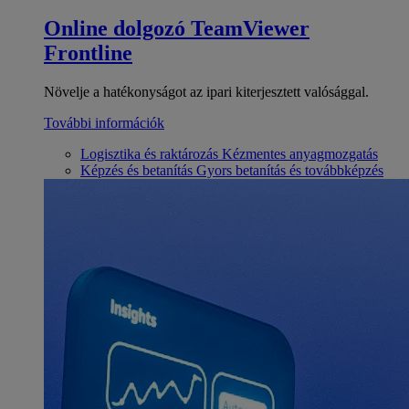
Online dolgozó
TeamViewer
Frontline
Növelje a hatékonyságot az ipari kiterjesztett valósággal.
További információk
Logisztika és raktározás
Kézmentes anyagmozgatás
Képzés és betanítás
Gyors betanítás és továbbképzés