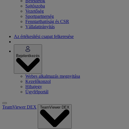
Befektetők
Sajtószoba
Vezetőség
Sportpartnerség
Fenntarthatóság és CSR
Vállalatirányítás
Az értékesítési csapat felkeresése
Bejelentkezés
Webes alkalmazás megnyitása
Kezelőkonzol
Hibajegy
Ügyfélportál
TeamViewer DEX
TeamViewer DEX