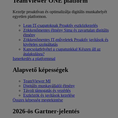
TeamViewer ONE platform
Kezelje proaktívan és optimalizálja digitális munkahelyét
egyetlen platformon.
Lean IT-csapatoknak
Proaktív eszközkezelés
Zökkenőmentes élmény
Sima és zavartalan digitális
élmény
Zökkenőmentes IT-műveletek
Proaktív javítások és
kivételes szolgáltatás
Kapcsolatfelvétel a csapatunkkal
Készen áll az
átalakulásra?
Ismerkedés a platformmal
Alapvető képességek
TeamViewer MI
Digitális munkavállalói élmény
Távoli támogatás és vezérlés
Eszközök és javítások kezelése
Összes képesség megtekintése
2026-ös Gartner-jelentés