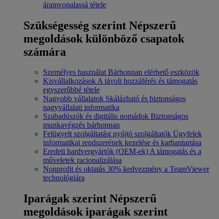
áramvonalassá tétele
Szükségesség szerint
Népszerű
megoldások különböző csapatok
számára
Személyes használat
Bárhonnan elérhető eszközök
Kisvállalkozások
A távoli hozzáférés és támogatás
egyszerűbbé tétele
Nagyobb vállalatok
Skálázható és biztonságos
nagyvállalati informatika
Szabadúszók és digitális nomádok
Biztonságos
munkavégzés bárhonnan
Felügyelt szolgáltatást nyújtó szolgáltatók
Ügyfelek
informatikai rendszerének kezelése és karbantartása
Eredeti hardvergyártók (OEM-ek)
A támogatás és a
műveletek racionalizálása
Nonprofit és oktatás
30% kedvezmény a TeamViewer
technológiára
Iparágak szerint
Népszerű
megoldások iparágak szerint