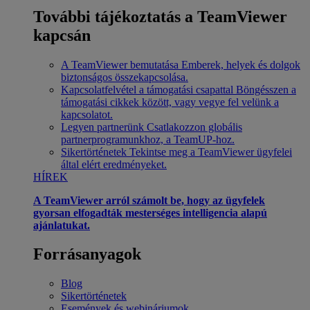
További tájékoztatás a TeamViewer
kapcsán
A TeamViewer bemutatása
Emberek, helyek és dolgok
biztonságos összekapcsolása.
Kapcsolatfelvétel a támogatási csapattal
Böngésszen a
támogatási cikkek között, vagy vegye fel velünk a
kapcsolatot.
Legyen partnerünk
Csatlakozzon globális
partnerprogramunkhoz, a TeamUP-hoz.
Sikertörténetek
Tekintse meg a TeamViewer ügyfelei
által elért eredményeket.
HÍREK
A TeamViewer arról számolt be, hogy az ügyfelek
gyorsan elfogadták mesterséges intelligencia alapú
ajánlatukat.
Forrásanyagok
Blog
Sikertörténetek
Események és webináriumok