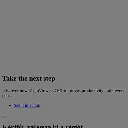
Take the next step
Discover how TeamViewer DEX improves productivity and lowers
costs.
See it in action
Kérjük, válassza ki a régiót