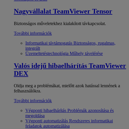
Nagyvállalat
TeamViewer Tensor
Biztonságos műveletekhez kialakított távkapcsolat.
További információk
Informatikai távtámogatás
Biztonságos, rugalmas,
integrált
Üzemeltetéstechnológia
Műhely távelérése
Valós idejű hibaelhárítás
TeamViewer
DEX
Oldja meg a problémákat, mielőtt azok hatással lennének a
felhasználókra.
További információk
Végponti hibaelhárítás
Problémák azonosítása és
megoldása
Végponti automatizálás
Rendszeres informatikai
feladatok automatizálása