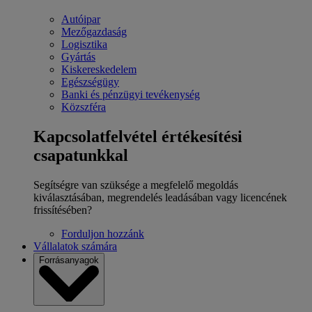
Autóipar
Mezőgazdaság
Logisztika
Gyártás
Kiskereskedelem
Egészségügy
Banki és pénzügyi tevékenység
Közszféra
Kapcsolatfelvétel értékesítési
csapatunkkal
Segítségre van szüksége a megfelelő megoldás
kiválasztásában, megrendelés leadásában vagy licencének
frissítésében?
Forduljon hozzánk
Vállalatok számára
Forrásanyagok