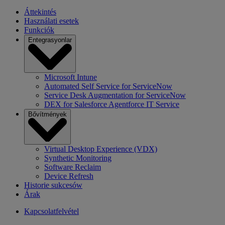
Áttekintés
Használati esetek
Funkciók
Entegrasyonlar
Microsoft Intune
Automated Self Service for ServiceNow
Service Desk Augmentation for ServiceNow
DEX for Salesforce Agentforce IT Service
Bővítmények
Virtual Desktop Experience (VDX)
Synthetic Monitoring
Software Reclaim
Device Refresh
Historie sukcesów
Árak
Kapcsolatfelvétel