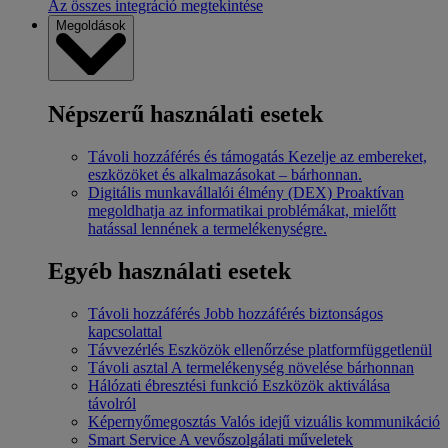
Az összes integráció megtekintése
Megoldások
Népszerű használati esetek
Távoli hozzáférés és támogatás
Kezelje az embereket,
eszközöket és alkalmazásokat – bárhonnan.
Digitális munkavállalói élmény (DEX)
Proaktívan
megoldhatja az informatikai problémákat, mielőtt
hatással lennének a termelékenységre.
Egyéb használati esetek
Távoli hozzáférés
Jobb hozzáférés biztonságos
kapcsolattal
Távvezérlés
Eszközök ellenőrzése platformfüggetlenül
Távoli asztal
A termelékenység növelése bárhonnan
Hálózati ébresztési funkció
Eszközök aktiválása
távolról
Képernyőmegosztás
Valós idejű vizuális kommunikáció
Smart Service
A vevőszolgálati műveletek