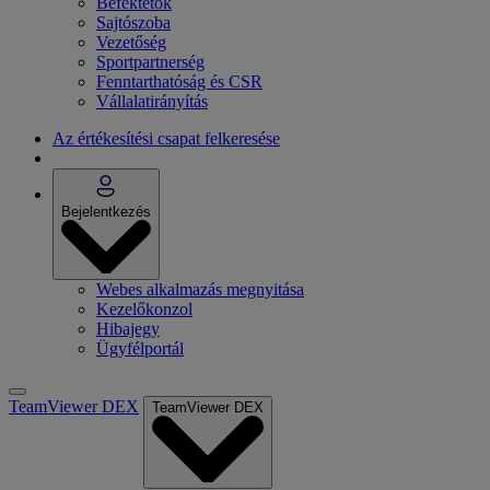
Befektetők
Sajtószoba
Vezetőség
Sportpartnerség
Fenntarthatóság és CSR
Vállalatirányítás
Az értékesítési csapat felkeresése
Bejelentkezés
Webes alkalmazás megnyitása
Kezelőkonzol
Hibajegy
Ügyfélportál
TeamViewer DEX
TeamViewer DEX