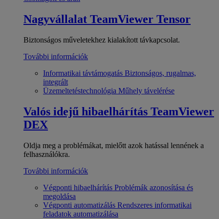
Nagyvállalat
TeamViewer Tensor
Biztonságos műveletekhez kialakított távkapcsolat.
További információk
Informatikai távtámogatás
Biztonságos, rugalmas,
integrált
Üzemeltetéstechnológia
Műhely távelérése
Valós idejű hibaelhárítás
TeamViewer
DEX
Oldja meg a problémákat, mielőtt azok hatással lennének a
felhasználókra.
További információk
Végponti hibaelhárítás
Problémák azonosítása és
megoldása
Végponti automatizálás
Rendszeres informatikai
feladatok automatizálása