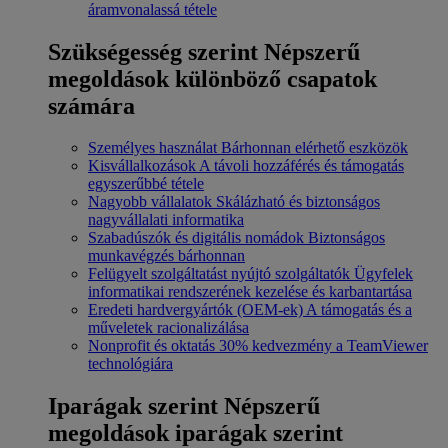
áramvonalassá tétele
Szükségesség szerint
Népszerű
megoldások különböző csapatok
számára
Személyes használat
Bárhonnan elérhető eszközök
Kisvállalkozások
A távoli hozzáférés és támogatás
egyszerűbbé tétele
Nagyobb vállalatok
Skálázható és biztonságos
nagyvállalati informatika
Szabadúszók és digitális nomádok
Biztonságos
munkavégzés bárhonnan
Felügyelt szolgáltatást nyújtó szolgáltatók
Ügyfelek
informatikai rendszerének kezelése és karbantartása
Eredeti hardvergyártók (OEM-ek)
A támogatás és a
műveletek racionalizálása
Nonprofit és oktatás
30% kedvezmény a TeamViewer
technológiára
Iparágak szerint
Népszerű
megoldások iparágak szerint