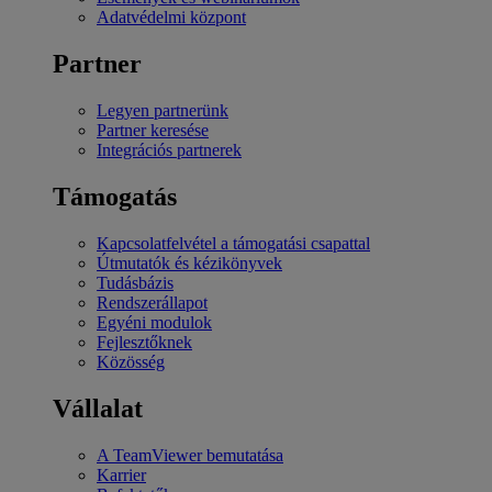
Adatvédelmi központ
Partner
Legyen partnerünk
Partner keresése
Integrációs partnerek
Támogatás
Kapcsolatfelvétel a támogatási csapattal
Útmutatók és kézikönyvek
Tudásbázis
Rendszerállapot
Egyéni modulok
Fejlesztőknek
Közösség
Vállalat
A TeamViewer bemutatása
Karrier