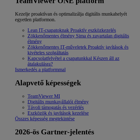
TeamViewer ONE platform
Kezelje proaktívan és optimalizálja digitális munkahelyét
egyetlen platformon.
Lean IT-csapatoknak
Proaktív eszközkezelés
Zökkenőmentes élmény
Sima és zavartalan digitális
élmény
Zökkenőmentes IT-műveletek
Proaktív javítások és
kivételes szolgáltatás
Kapcsolatfelvétel a csapatunkkal
Készen áll az
átalakulásra?
Ismerkedés a platformmal
Alapvető képességek
TeamViewer MI
Digitális munkavállalói élmény
Távoli támogatás és vezérlés
Eszközök és javítások kezelése
Összes képesség megtekintése
2026-ös Gartner-jelentés