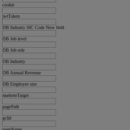
cookie
jwtToken
DB Industry SIC Code New field
DB Job level
DB Job role
DB Industry
DB Annual Revenue
DB Employee size
marketoTarget
pagePath
gclid
pageName