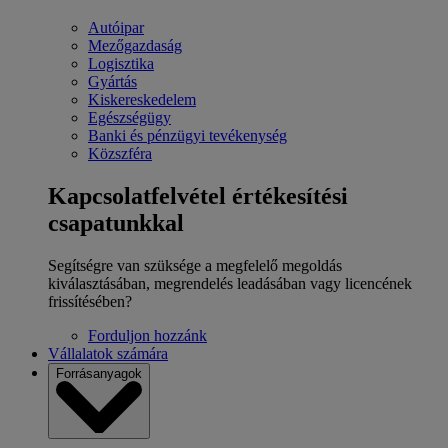
Autóipar
Mezőgazdaság
Logisztika
Gyártás
Kiskereskedelem
Egészségügy
Banki és pénzügyi tevékenység
Közszféra
Kapcsolatfelvétel értékesítési
csapatunkkal
Segítségre van szüksége a megfelelő megoldás
kiválasztásában, megrendelés leadásában vagy licencének
frissítésében?
Forduljon hozzánk
Vállalatok számára
Forrásanyagok