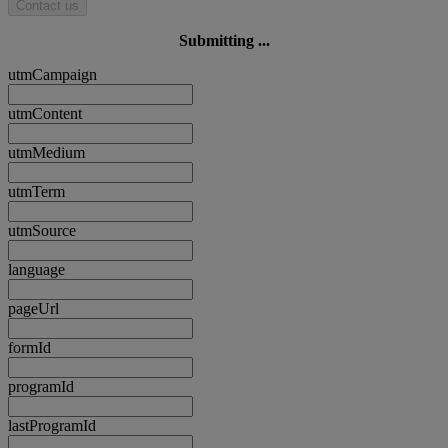
Contact us
Submitting ...
utmCampaign
utmContent
utmMedium
utmTerm
utmSource
language
pageUrl
formId
programId
lastProgramId