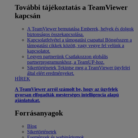
További tájékoztatás a TeamViewer
kapcsán
A TeamViewer bemutatása
Emberek, helyek és dolgok
biztonságos összekapcsolása.
Kapcsolatfelvétel a támogatási csapattal
Böngésszen a
támogatási cikkek között, vagy vegye fel velünk a
kapcsolatot.
Legyen partnerünk
Csatlakozzon globális
partnerprogramunkhoz, a TeamUP-hoz.
Sikertörténetek
Tekintse meg a TeamViewer ügyfelei
által elért eredményeket.
HÍREK
A TeamViewer arról számolt be, hogy az ügyfelek
gyorsan elfogadták mesterséges intelligencia alapú
ajánlatukat.
Forrásanyagok
Blog
Sikertörténetek
Események és webináriumok