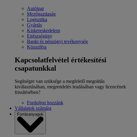
Autóipar
Mezőgazdaság
Logisztika
Gyártás
Kiskereskedelem
Egészségügy
Banki és pénzügyi tevékenység
Közszféra
Kapcsolatfelvétel értékesítési
csapatunkkal
Segítségre van szüksége a megfelelő megoldás
kiválasztásában, megrendelés leadásában vagy licencének
frissítésében?
Forduljon hozzánk
Vállalatok számára
Forrásanyagok