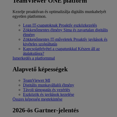
TeamViewer ONE platform
Kezelje proaktívan és optimalizálja digitális munkahelyét
egyetlen platformon.
Lean IT-csapatoknak
Proaktív eszközkezelés
Zökkenőmentes élmény
Sima és zavartalan digitális
élmény
Zökkenőmentes IT-műveletek
Proaktív javítások és
kivételes szolgáltatás
Kapcsolatfelvétel a csapatunkkal
Készen áll az
átalakulásra?
Ismerkedés a platformmal
Alapvető képességek
TeamViewer MI
Digitális munkavállalói élmény
Távoli támogatás és vezérlés
Eszközök és javítások kezelése
Összes képesség megtekintése
2026-ös Gartner-jelentés