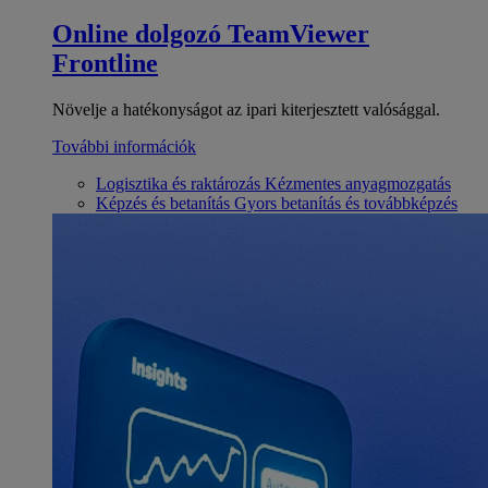
Online dolgozó
TeamViewer
Frontline
Növelje a hatékonyságot az ipari kiterjesztett valósággal.
További információk
Logisztika és raktározás
Kézmentes anyagmozgatás
Képzés és betanítás
Gyors betanítás és továbbképzés