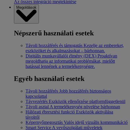
Az összes integráció megtekintése
Megoldások
Népszerű használati esetek
Távoli hozzáférés és támogatás
Kezelje az embereket,
eszközöket és alkalmazásokat – bárhonnan.
Digitális munkavállalói élmény (DEX)
Proaktívan
megoldhatja az informatikai problémákat, mielőtt
hatással lennének a termelékenységre.
Egyéb használati esetek
Távoli hozzáférés
Jobb hozzáférés biztonságos
kapcsolattal
Távvezérlés
Eszközök ellenőrzése platformfüggetlenül
Távoli asztal
A termelékenység növelése bárhonnan
Hálózati ébresztési funkció
Eszközök aktiválása
távolról
Képernyőmegosztás
Valós idejű vizuális kommunikáció
Smart Service
A vevőszolgálati műveletek