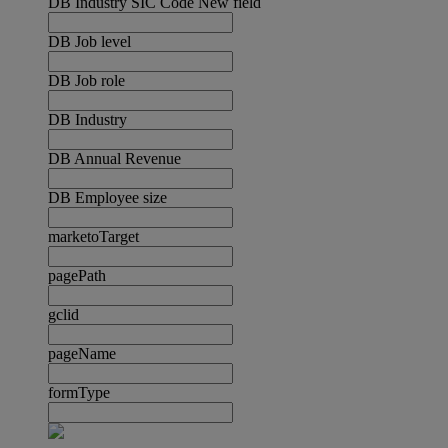
DB Industry SIC Code New field
DB Job level
DB Job role
DB Industry
DB Annual Revenue
DB Employee size
marketoTarget
pagePath
gclid
pageName
formType