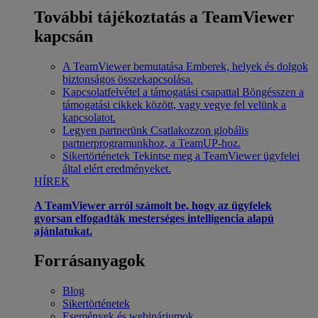
További tájékoztatás a TeamViewer
kapcsán
A TeamViewer bemutatása
Emberek, helyek és dolgok
biztonságos összekapcsolása.
Kapcsolatfelvétel a támogatási csapattal
Böngésszen a
támogatási cikkek között, vagy vegye fel velünk a
kapcsolatot.
Legyen partnerünk
Csatlakozzon globális
partnerprogramunkhoz, a TeamUP-hoz.
Sikertörténetek
Tekintse meg a TeamViewer ügyfelei
által elért eredményeket.
HÍREK
A TeamViewer arról számolt be, hogy az ügyfelek
gyorsan elfogadták mesterséges intelligencia alapú
ajánlatukat.
Forrásanyagok
Blog
Sikertörténetek
Események és webináriumok