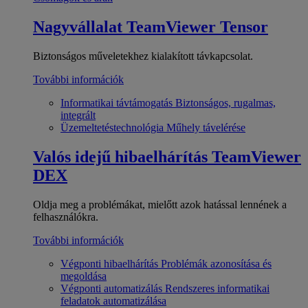
Nagyvállalat
TeamViewer Tensor
Biztonságos műveletekhez kialakított távkapcsolat.
További információk
Informatikai távtámogatás
Biztonságos, rugalmas,
integrált
Üzemeltetéstechnológia
Műhely távelérése
Valós idejű hibaelhárítás
TeamViewer
DEX
Oldja meg a problémákat, mielőtt azok hatással lennének a
felhasználókra.
További információk
Végponti hibaelhárítás
Problémák azonosítása és
megoldása
Végponti automatizálás
Rendszeres informatikai
feladatok automatizálása