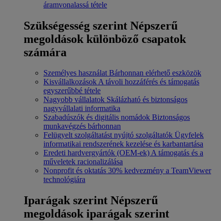
áramvonalassá tétele
Szükségesség szerint
Népszerű
megoldások különböző csapatok
számára
Személyes használat
Bárhonnan elérhető eszközök
Kisvállalkozások
A távoli hozzáférés és támogatás
egyszerűbbé tétele
Nagyobb vállalatok
Skálázható és biztonságos
nagyvállalati informatika
Szabadúszók és digitális nomádok
Biztonságos
munkavégzés bárhonnan
Felügyelt szolgáltatást nyújtó szolgáltatók
Ügyfelek
informatikai rendszerének kezelése és karbantartása
Eredeti hardvergyártók (OEM-ek)
A támogatás és a
műveletek racionalizálása
Nonprofit és oktatás
30% kedvezmény a TeamViewer
technológiára
Iparágak szerint
Népszerű
megoldások iparágak szerint