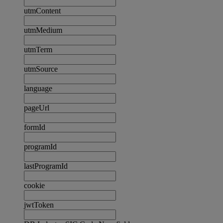
utmContent
utmMedium
utmTerm
utmSource
language
pageUrl
formId
programId
lastProgramId
cookie
jwtToken