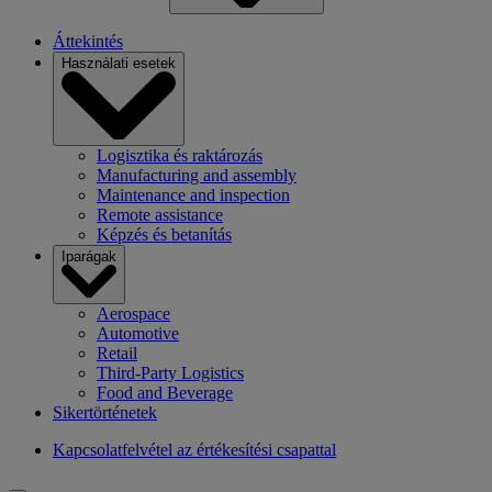
Áttekintés
Használati esetek
Logisztika és raktározás
Manufacturing and assembly
Maintenance and inspection
Remote assistance
Képzés és betanítás
Iparágak
Aerospace
Automotive
Retail
Third-Party Logistics
Food and Beverage
Sikertörténetek
Kapcsolatfelvétel az értékesítési csapattal