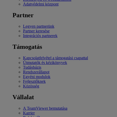
Adatvédelmi központ
Partner
Legyen partnerünk
Partner keresése
Integrációs partnerek
Támogatás
Kapcsolatfelvétel a támogatási csapattal
Útmutatók és kézikönyvek
Tudásbázis
Rendszerállapot
Egyéni modulok
Fejlesztőknek
Közösség
Vállalat
A TeamViewer bemutatása
Karrier