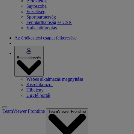
Befektetők
Sajtószoba
Vezetőség
Sportpartnerség
Fenntarthatóság és CSR
Vállalatirányítás
Az értékesítési csapat felkeresése
Bejelentkezés
Webes alkalmazás megnyitása
Kezelőkonzol
Hibajegy
Ügyfélportál
TeamViewer Frontline
TeamViewer Frontline