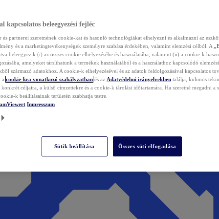
l kapcsolatos beleegyezési fejléc
és partnerei szeretnének cookie-kat és hasonló technológiákat elhelyezni és alkalmazni az eszkö
élmény és a marketingtevékenységek személyre szabása érdekében, valamint elemzési célból. A
„
tva beleegyezik (i) az összes cookie elhelyezésébe és használatába, valamint (ii) a cookie-k haszn
gozásába, amelyeket társíthatunk a termékek használatából és a használathoz kapcsolódó elemzési
ből származó adatokhoz. A cookie-k elhelyezésével és az adatok feldolgozásával kapcsolatos to
t a
cookie-kra vonatkozó szabályzatban
és az
Adatvédelmi irányelvekben
találja, különös tekin
konkrét céljaira, a külső címzettekre és a cookie-k tárolási időtartamára. Ha szeretné megadni a saj
ookie-k beállításainak területén szabhatja testre.
TeamViewert
Impresszum
Sütik beállítása
Összes süti elfogadása