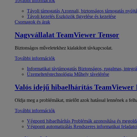
További információk
Távoli támogatás
Azonnali, biztonságos támogatás nyújt
Távoli kezelés
Eszközök figyelése és kezelése
Csomagok és árak
Nagyvállalat
TeamViewer Tensor
Biztonságos műveletekhez kialakított távkapcsolat.
További információk
Informatikai távtámogatás
Biztonságos, rugalmas, integrá
Üzemeltetéstechnológia
Műhely távelérése
Valós idejű hibaelhárítás
TeamViewer
Oldja meg a problémákat, mielőtt azok hatással lennének a felh
További információk
Végponti hibaelhárítás
Problémák azonosítása és megold
Végponti automatizálás
Rendszeres informatikai feladato