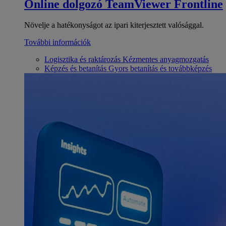
Online dolgozó
TeamViewer Frontline
Növelje a hatékonyságot az ipari kiterjesztett valósággal.
További információk
Logisztika és raktározás
Kézmentes anyagmozgatás
Képzés és betanítás
Gyors betanítás és továbbképzés