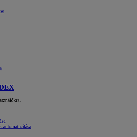
ása
lt
 DEX
asználókra.
ása
k automatizálása