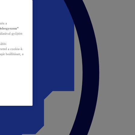
zén a
Beleegyezem”
álatával gyűjtött
vábbi
tettel a cookie-k
át beállításait, a