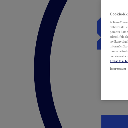
Cookie-kka
A TeamViewer 
felhasználói 
gombra kattin
adatok feldol
tevékenységek
információka
használatának 
cookie-kat a c
Töltse le a 
Impresszum