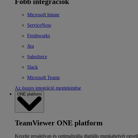
Főbb integrációk
Microsoft Intune
ServiceNow
Freshworks
Jira
Salesforce
Slack
Microsoft Teams
Az összes integráció megtekintése
ONE platform
TeamViewer ONE platform
Kezelje proaktívan és optimalizálja digitális munkahelyét egyet