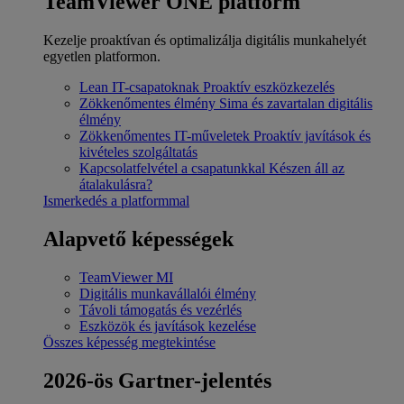
TeamViewer ONE platform
Kezelje proaktívan és optimalizálja digitális munkahelyét
egyetlen platformon.
Lean IT-csapatoknak
Proaktív eszközkezelés
Zökkenőmentes élmény
Sima és zavartalan digitális
élmény
Zökkenőmentes IT-műveletek
Proaktív javítások és
kivételes szolgáltatás
Kapcsolatfelvétel a csapatunkkal
Készen áll az
átalakulásra?
Ismerkedés a platformmal
Alapvető képességek
TeamViewer MI
Digitális munkavállalói élmény
Távoli támogatás és vezérlés
Eszközök és javítások kezelése
Összes képesség megtekintése
2026-ös Gartner-jelentés