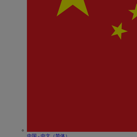
中国 - 中⽂（简体）