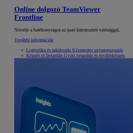
Online dolgozó
TeamViewer
Frontline
Növelje a hatékonyságot az ipari kiterjesztett valósággal.
További információk
Logisztika és raktározás
Kézmentes anyagmozgatás
Képzés és betanítás
Gyors betanítás és továbbképzés