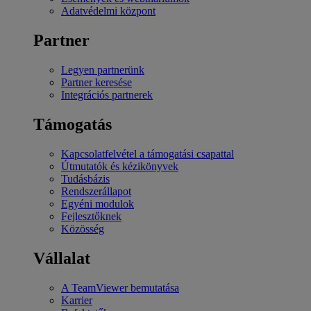
Adatvédelmi központ
Partner
Legyen partnerünk
Partner keresése
Integrációs partnerek
Támogatás
Kapcsolatfelvétel a támogatási csapattal
Útmutatók és kézikönyvek
Tudásbázis
Rendszerállapot
Egyéni modulok
Fejlesztőknek
Közösség
Vállalat
A TeamViewer bemutatása
Karrier