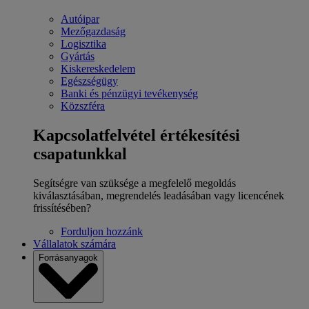
Autóipar
Mezőgazdaság
Logisztika
Gyártás
Kiskereskedelem
Egészségügy
Banki és pénzügyi tevékenység
Közszféra
Kapcsolatfelvétel értékesítési
csapatunkkal
Segítségre van szüksége a megfelelő megoldás
kiválasztásában, megrendelés leadásában vagy licencének
frissítésében?
Forduljon hozzánk
Vállalatok számára
Forrásanyagok