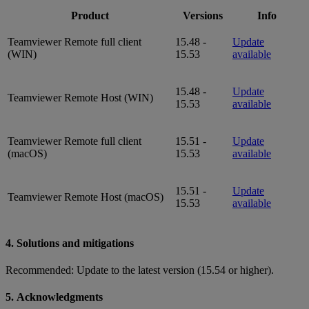
Product
Versions
Info
Teamviewer Remote full client
15.48 -
Update
(WIN)
15.53
available
15.48 -
Update
Teamviewer Remote Host (WIN)
15.53
available
Teamviewer Remote full client
15.51 -
Update
(macOS)
15.53
available
15.51 -
Update
Teamviewer Remote Host (macOS)
15.53
available
4. Solutions and mitigations
Recommended: Update to the latest version (15.54 or higher).
5. Acknowledgments