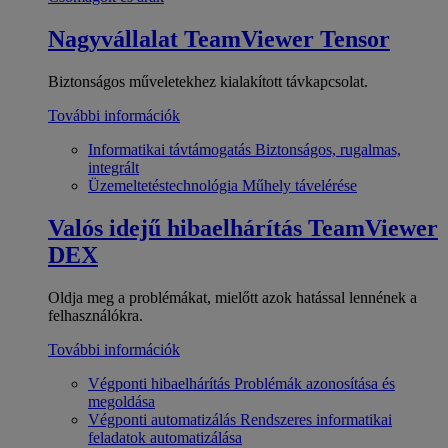
Nagyvállalat
TeamViewer Tensor
Biztonságos műveletekhez kialakított távkapcsolat.
További információk
Informatikai távtámogatás
Biztonságos, rugalmas,
integrált
Üzemeltetéstechnológia
Műhely távelérése
Valós idejű hibaelhárítás
TeamViewer
DEX
Oldja meg a problémákat, mielőtt azok hatással lennének a
felhasználókra.
További információk
Végponti hibaelhárítás
Problémák azonosítása és
megoldása
Végponti automatizálás
Rendszeres informatikai
feladatok automatizálása