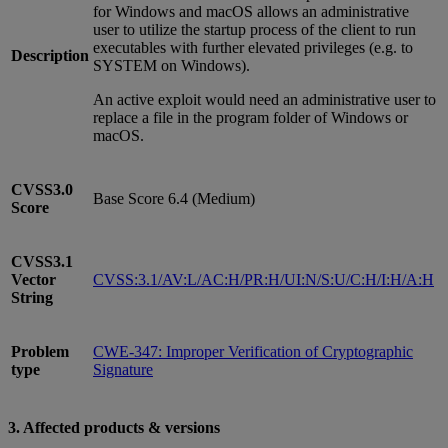
for Windows and macOS allows an administrative
user to utilize the startup process of the client to run
executables with further elevated privileges (e.g. to
Description
SYSTEM on Windows).
An active exploit would need an administrative user to
replace a file in the program folder of Windows or
macOS.
CVSS3.0
Base Score 6.4 (Medium)
Score
CVSS3.1
Vector
CVSS:3.1/AV:L/AC:H/PR:H/UI:N/S:U/C:H/I:H/A:H
String
Problem
CWE-347: Improper Verification of Cryptographic
type
Signature
3. Affected products & versions