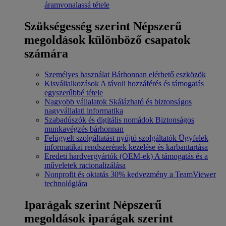
áramvonalassá tétele
Szükségesség szerint
Népszerű
megoldások különböző csapatok
számára
Személyes használat
Bárhonnan elérhető eszközök
Kisvállalkozások
A távoli hozzáférés és támogatás
egyszerűbbé tétele
Nagyobb vállalatok
Skálázható és biztonságos
nagyvállalati informatika
Szabadúszók és digitális nomádok
Biztonságos
munkavégzés bárhonnan
Felügyelt szolgáltatást nyújtó szolgáltatók
Ügyfelek
informatikai rendszerének kezelése és karbantartása
Eredeti hardvergyártók (OEM-ek)
A támogatás és a
műveletek racionalizálása
Nonprofit és oktatás
30% kedvezmény a TeamViewer
technológiára
Iparágak szerint
Népszerű
megoldások iparágak szerint