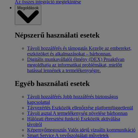
Az összes integráció megtekintése
Megoldások
Népszerű használati esetek
Távoli hozzáférés és támogatás
Kezelje az embereket,
eszközöket és alkalmazásokat – bárhonnan.
Digitális munkavállalói élmény (DEX)
Proaktívan
megoldhatja az informatikai problémákat, mielőtt
hatással lennének a termelékenységre.
Egyéb használati esetek
Távoli hozzáférés
Jobb hozzáférés biztonságos
kapcsolattal
Távvezérlés
Eszközök ellenőrzése platformfüggetlenül
Távoli asztal
A termelékenység növelése bárhonnan
Hálózati ébresztési funkció
Eszközök aktiválása
távolról
Képernyőmegosztás
Valós idejű vizuális kommunikáció
Smart Service
A vevőszolgálati műveletek