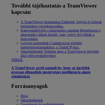
További tájékoztatás a TeamViewer
kapcsán
A TeamViewer bemutatása
Emberek, helyek és dolgok
biztonságos összekapcsolása.
Kapcsolatfelvétel a támogatási csapattal
Böngésszen a
támogatási cikkek között, vagy vegye fel velünk a
kapcsolatot.
Legyen partnerünk
Csatlakozzon globális
partnerprogramunkhoz, a TeamUP-hoz.
Sikertörténetek
Tekintse meg a TeamViewer ügyfelei
által elért eredményeket.
HÍREK
A TeamViewer arról számolt be, hogy az ügyfelek
gyorsan elfogadták mesterséges intelligencia alapú
ajánlatukat.
Forrásanyagok
Blog
Sikertörténetek
Események és webináriumok