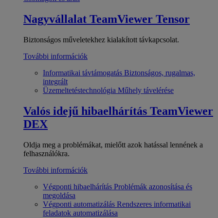
Nagyvállalat
TeamViewer Tensor
Biztonságos műveletekhez kialakított távkapcsolat.
További információk
Informatikai távtámogatás
Biztonságos, rugalmas,
integrált
Üzemeltetéstechnológia
Műhely távelérése
Valós idejű hibaelhárítás
TeamViewer
DEX
Oldja meg a problémákat, mielőtt azok hatással lennének a
felhasználókra.
További információk
Végponti hibaelhárítás
Problémák azonosítása és
megoldása
Végponti automatizálás
Rendszeres informatikai
feladatok automatizálása