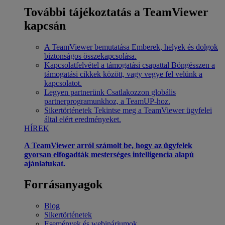
További tájékoztatás a TeamViewer
kapcsán
A TeamViewer bemutatása
Emberek, helyek és dolgok
biztonságos összekapcsolása.
Kapcsolatfelvétel a támogatási csapattal
Böngésszen a
támogatási cikkek között, vagy vegye fel velünk a
kapcsolatot.
Legyen partnerünk
Csatlakozzon globális
partnerprogramunkhoz, a TeamUP-hoz.
Sikertörténetek
Tekintse meg a TeamViewer ügyfelei
által elért eredményeket.
HÍREK
A TeamViewer arról számolt be, hogy az ügyfelek
gyorsan elfogadták mesterséges intelligencia alapú
ajánlatukat.
Forrásanyagok
Blog
Sikertörténetek
Események és webináriumok