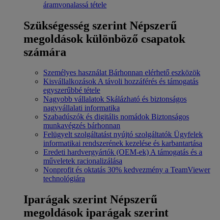
áramvonalassá tétele
Szükségesség szerint
Népszerű
megoldások különböző csapatok
számára
Személyes használat
Bárhonnan elérhető eszközök
Kisvállalkozások
A távoli hozzáférés és támogatás
egyszerűbbé tétele
Nagyobb vállalatok
Skálázható és biztonságos
nagyvállalati informatika
Szabadúszók és digitális nomádok
Biztonságos
munkavégzés bárhonnan
Felügyelt szolgáltatást nyújtó szolgáltatók
Ügyfelek
informatikai rendszerének kezelése és karbantartása
Eredeti hardvergyártók (OEM-ek)
A támogatás és a
műveletek racionalizálása
Nonprofit és oktatás
30% kedvezmény a TeamViewer
technológiára
Iparágak szerint
Népszerű
megoldások iparágak szerint