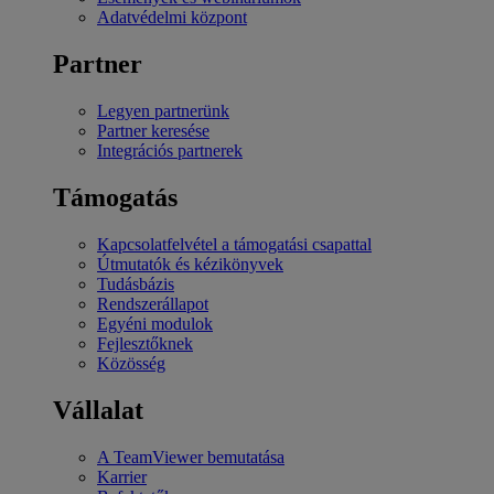
Adatvédelmi központ
Partner
Legyen partnerünk
Partner keresése
Integrációs partnerek
Támogatás
Kapcsolatfelvétel a támogatási csapattal
Útmutatók és kézikönyvek
Tudásbázis
Rendszerállapot
Egyéni modulok
Fejlesztőknek
Közösség
Vállalat
A TeamViewer bemutatása
Karrier