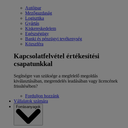
Autóipar
Mezőgazdaság
Logisztika
Gyártás
Kiskereskedelem
Egészségügy
Banki és pénzügyi tevékenység
Közszféra
Kapcsolatfelvétel értékesítési
csapatunkkal
Segítségre van szüksége a megfelelő megoldás
kiválasztásában, megrendelés leadásában vagy licencének
frissítésében?
Forduljon hozzánk
Vállalatok számára
Forrásanyagok