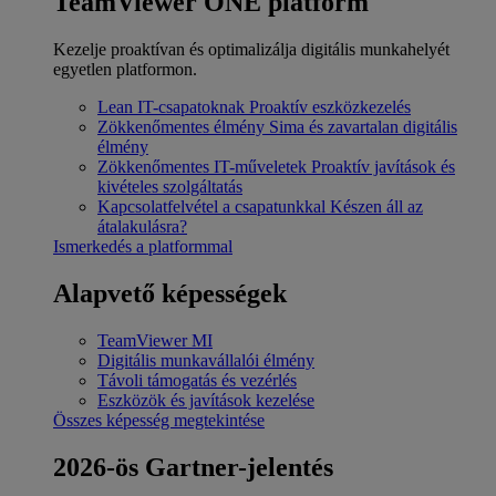
TeamViewer ONE platform
Kezelje proaktívan és optimalizálja digitális munkahelyét
egyetlen platformon.
Lean IT-csapatoknak
Proaktív eszközkezelés
Zökkenőmentes élmény
Sima és zavartalan digitális
élmény
Zökkenőmentes IT-műveletek
Proaktív javítások és
kivételes szolgáltatás
Kapcsolatfelvétel a csapatunkkal
Készen áll az
átalakulásra?
Ismerkedés a platformmal
Alapvető képességek
TeamViewer MI
Digitális munkavállalói élmény
Távoli támogatás és vezérlés
Eszközök és javítások kezelése
Összes képesség megtekintése
2026-ös Gartner-jelentés