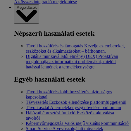
Az összes integráció megtekintése
Megoldások
Népszerű használati esetek
Távoli hozzáférés és támogatás
Kezelje az embereket,
eszközöket és alkalmazásokat – bárhonnan.
Digitális munkavállalói élmény (DEX)
Proaktívan
megoldhatja az informatikai problémákat, mielőtt
hatással lennének a termelékenységre.
Egyéb használati esetek
Távoli hozzáférés
Jobb hozzáférés biztonságos
kapcsolattal
Távvezérlés
Eszközök ellenőrzése platformfüggetlenül
Távoli asztal
A termelékenység növelése bárhonnan
Hálózati ébresztési funkció
Eszközök aktiválása
távolról
Képernyőmegosztás
Valós idejű vizuális kommunikáció
Smart Service
A vevőszolgálati műveletek