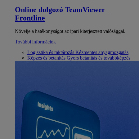
Online dolgozó
TeamViewer
Frontline
Növelje a hatékonyságot az ipari kiterjesztett valósággal.
További információk
Logisztika és raktározás
Kézmentes anyagmozgatás
Képzés és betanítás
Gyors betanítás és továbbképzés