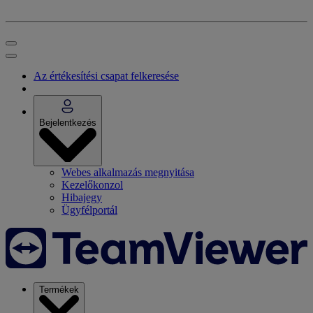
Az értékesítési csapat felkeresése
Bejelentkezés
Webes alkalmazás megnyitása
Kezelőkonzol
Hibajegy
Ügyfélportál
Termékek