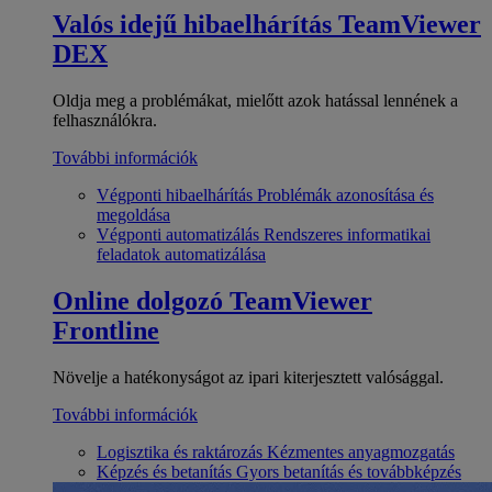
Valós idejű hibaelhárítás
TeamViewer
DEX
Oldja meg a problémákat, mielőtt azok hatással lennének a
felhasználókra.
További információk
Végponti hibaelhárítás
Problémák azonosítása és
megoldása
Végponti automatizálás
Rendszeres informatikai
feladatok automatizálása
Online dolgozó
TeamViewer
Frontline
Növelje a hatékonyságot az ipari kiterjesztett valósággal.
További információk
Logisztika és raktározás
Kézmentes anyagmozgatás
Képzés és betanítás
Gyors betanítás és továbbképzés