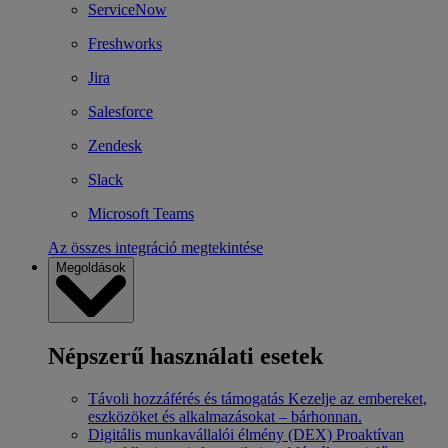
ServiceNow
Freshworks
Jira
Salesforce
Zendesk
Slack
Microsoft Teams
Az összes integráció megtekintése
Megoldások
Népszerű használati esetek
Távoli hozzáférés és támogatás
Kezelje az embereket,
eszközöket és alkalmazásokat – bárhonnan.
Digitális munkavállalói élmény (DEX)
Proaktívan