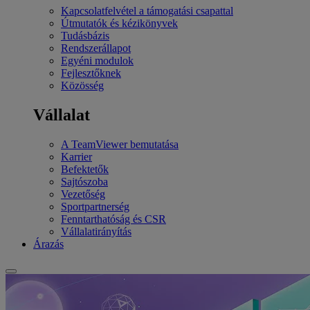
Kapcsolatfelvétel a támogatási csapattal
Útmutatók és kézikönyvek
Tudásbázis
Rendszerállapot
Egyéni modulok
Fejlesztőknek
Közösség
Vállalat
A TeamViewer bemutatása
Karrier
Befektetők
Sajtószoba
Vezetőség
Sportpartnerség
Fenntarthatóság és CSR
Vállalatirányítás
Árazás