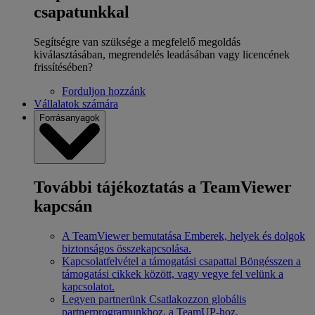
csapatunkkal
Segítségre van szüksége a megfelelő megoldás
kiválasztásában, megrendelés leadásában vagy licencének
frissítésében?
Forduljon hozzánk
Vállalatok számára
Forrásanyagok
További tájékoztatás a TeamViewer
kapcsán
A TeamViewer bemutatása
Emberek, helyek és dolgok
biztonságos összekapcsolása.
Kapcsolatfelvétel a támogatási csapattal
Böngésszen a
támogatási cikkek között, vagy vegye fel velünk a
kapcsolatot.
Legyen partnerünk
Csatlakozzon globális
partnerprogramunkhoz, a TeamUP-hoz.