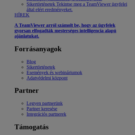
Sikertörténetek
Tekintse meg a TeamViewer ügyfelei
által elért eredményeket.
HÍREK
A TeamViewer arról számolt be, hogy az ügyfelek
gyorsan elfogadták mesterséges intelligencia alapú
ajánlatukat.
Forrásanyagok
Blog
Sikertörténetek
Események és webináriumok
Adatvédelmi központ
Partner
Legyen partnerünk
Partner keresése
Integrációs partnerek
Támogatás