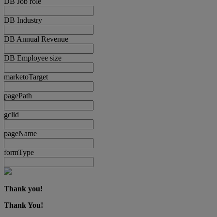
DB Job role
DB Industry
DB Annual Revenue
DB Employee size
marketoTarget
pagePath
gclid
pageName
formType
Thank you!
Thank You!