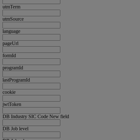
utmTerm
utmSource
language
pageUrl
formId
programId
lastProgramId
cookie
jwtToken
DB Industry SIC Code New field
DB Job level