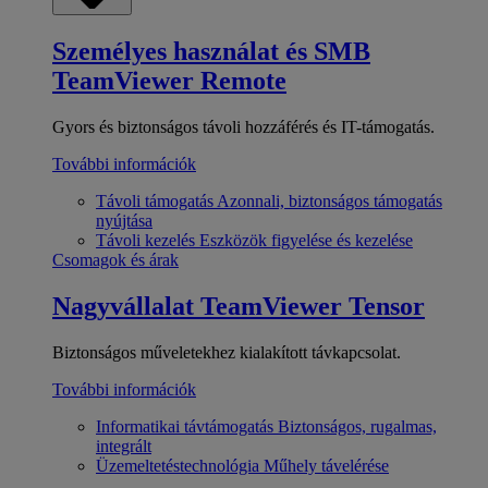
Személyes használat és SMB
TeamViewer Remote
Gyors és biztonságos távoli hozzáférés és IT-támogatás.
További információk
Távoli támogatás
Azonnali, biztonságos támogatás
nyújtása
Távoli kezelés
Eszközök figyelése és kezelése
Csomagok és árak
Nagyvállalat
TeamViewer Tensor
Biztonságos műveletekhez kialakított távkapcsolat.
További információk
Informatikai távtámogatás
Biztonságos, rugalmas,
integrált
Üzemeltetéstechnológia
Műhely távelérése