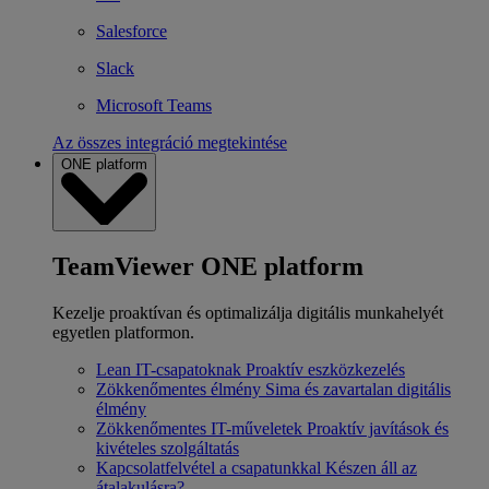
Salesforce
Slack
Microsoft Teams
Az összes integráció megtekintése
ONE platform
TeamViewer ONE platform
Kezelje proaktívan és optimalizálja digitális munkahelyét
egyetlen platformon.
Lean IT-csapatoknak
Proaktív eszközkezelés
Zökkenőmentes élmény
Sima és zavartalan digitális
élmény
Zökkenőmentes IT-műveletek
Proaktív javítások és
kivételes szolgáltatás
Kapcsolatfelvétel a csapatunkkal
Készen áll az
átalakulásra?