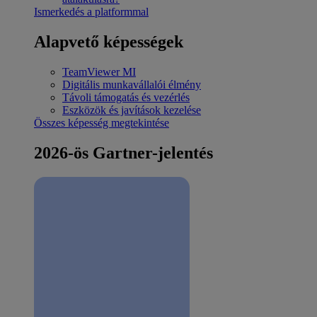
Ismerkedés a platformmal
Alapvető képességek
TeamViewer MI
Digitális munkavállalói élmény
Távoli támogatás és vezérlés
Eszközök és javítások kezelése
Összes képesség megtekintése
2026-ös Gartner-jelentés