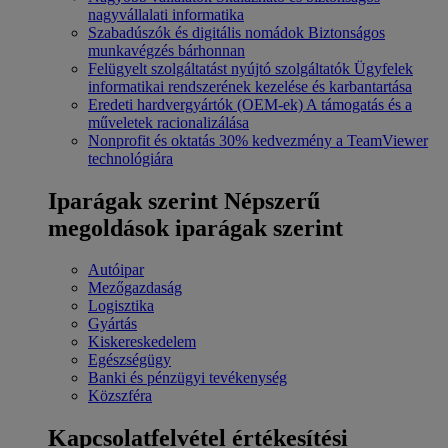
nagyvállalati informatika
Szabadúszók és digitális nomádok
Biztonságos
munkavégzés bárhonnan
Felügyelt szolgáltatást nyújtó szolgáltatók
Ügyfelek
informatikai rendszerének kezelése és karbantartása
Eredeti hardvergyártók (OEM-ek)
A támogatás és a
műveletek racionalizálása
Nonprofit és oktatás
30% kedvezmény a TeamViewer
technológiára
Iparágak szerint
Népszerű
megoldások iparágak szerint
Autóipar
Mezőgazdaság
Logisztika
Gyártás
Kiskereskedelem
Egészségügy
Banki és pénzügyi tevékenység
Közszféra
Kapcsolatfelvétel értékesítési