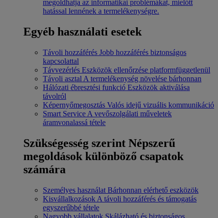
megoldhatja az informatikai problémákat, mielőtt
hatással lennének a termelékenységre.
Egyéb használati esetek
Távoli hozzáférés
Jobb hozzáférés biztonságos
kapcsolattal
Távvezérlés
Eszközök ellenőrzése platformfüggetlenül
Távoli asztal
A termelékenység növelése bárhonnan
Hálózati ébresztési funkció
Eszközök aktiválása
távolról
Képernyőmegosztás
Valós idejű vizuális kommunikáció
Smart Service
A vevőszolgálati műveletek
áramvonalassá tétele
Szükségesség szerint
Népszerű
megoldások különböző csapatok
számára
Személyes használat
Bárhonnan elérhető eszközök
Kisvállalkozások
A távoli hozzáférés és támogatás
egyszerűbbé tétele
Nagyobb vállalatok
Skálázható és biztonságos