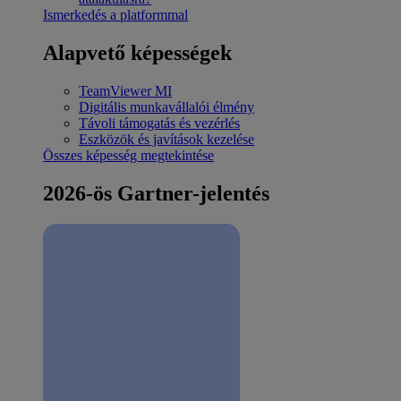
Ismerkedés a platformmal
Alapvető képességek
TeamViewer MI
Digitális munkavállalói élmény
Távoli támogatás és vezérlés
Eszközök és javítások kezelése
Összes képesség megtekintése
2026-ös Gartner-jelentés