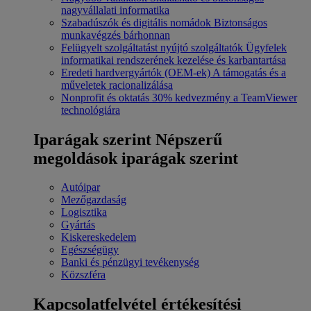
nagyvállalati informatika
Szabadúszók és digitális nomádok
Biztonságos
munkavégzés bárhonnan
Felügyelt szolgáltatást nyújtó szolgáltatók
Ügyfelek
informatikai rendszerének kezelése és karbantartása
Eredeti hardvergyártók (OEM-ek)
A támogatás és a
műveletek racionalizálása
Nonprofit és oktatás
30% kedvezmény a TeamViewer
technológiára
Iparágak szerint
Népszerű
megoldások iparágak szerint
Autóipar
Mezőgazdaság
Logisztika
Gyártás
Kiskereskedelem
Egészségügy
Banki és pénzügyi tevékenység
Közszféra
Kapcsolatfelvétel értékesítési