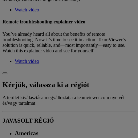
Watch video
Remote troubleshooting explainer video
You’ve already heard all about the benefits of remote
troubleshooting. Now it’s time to see it in action. TeamViewer’s
solution is quick, reliable, and—most importantly—easy to use.
Watch this explainer video and see for yourself.
Watch video
Kérjük, válassza ki a régiót
A terület kiválasztása megváltoztatja a teamviewer.com nyelvét
és/vagy tartalmát
JAVASOLT RÉGIÓ
Americas