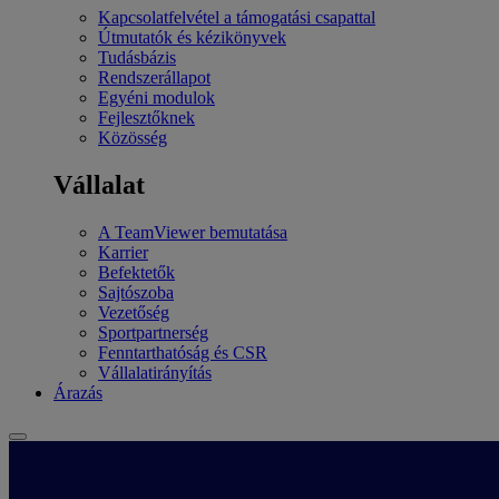
Kapcsolatfelvétel a támogatási csapattal
Útmutatók és kézikönyvek
Tudásbázis
Rendszerállapot
Egyéni modulok
Fejlesztőknek
Közösség
Vállalat
A TeamViewer bemutatása
Karrier
Befektetők
Sajtószoba
Vezetőség
Sportpartnerség
Fenntarthatóság és CSR
Vállalatirányítás
Árazás