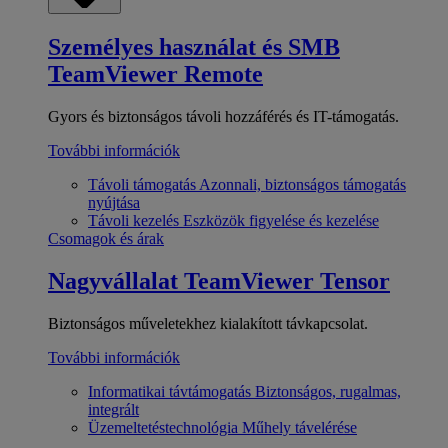
Személyes használat és SMB
TeamViewer Remote
Gyors és biztonságos távoli hozzáférés és IT-támogatás.
További információk
Távoli támogatás
Azonnali, biztonságos támogatás
nyújtása
Távoli kezelés
Eszközök figyelése és kezelése
Csomagok és árak
Nagyvállalat
TeamViewer Tensor
Biztonságos műveletekhez kialakított távkapcsolat.
További információk
Informatikai távtámogatás
Biztonságos, rugalmas,
integrált
Üzemeltetéstechnológia
Műhely távelérése