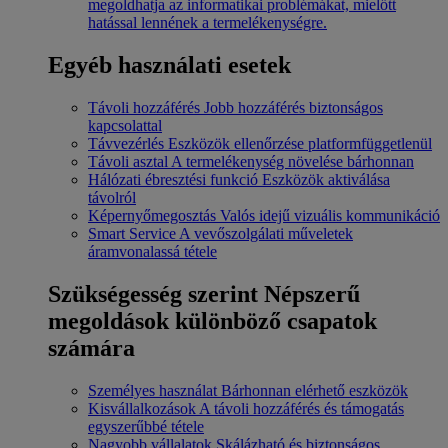
megoldhatja az informatikai problémákat, mielőtt
hatással lennének a termelékenységre.
Egyéb használati esetek
Távoli hozzáférés
Jobb hozzáférés biztonságos
kapcsolattal
Távvezérlés
Eszközök ellenőrzése platformfüggetlenül
Távoli asztal
A termelékenység növelése bárhonnan
Hálózati ébresztési funkció
Eszközök aktiválása
távolról
Képernyőmegosztás
Valós idejű vizuális kommunikáció
Smart Service
A vevőszolgálati műveletek
áramvonalassá tétele
Szükségesség szerint
Népszerű
megoldások különböző csapatok
számára
Személyes használat
Bárhonnan elérhető eszközök
Kisvállalkozások
A távoli hozzáférés és támogatás
egyszerűbbé tétele
Nagyobb vállalatok
Skálázható és biztonságos