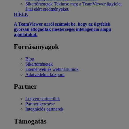
Sikertörténetek
Tekintse meg a TeamViewer ügyfelei
által elért eredményeket.
HÍREK
A TeamViewer arról számolt be, hogy az ügyfelek
gyorsan elfogadták mesterséges intelligencia alapú
ajánlatukat.
Forrásanyagok
Blog
Sikertörténetek
Események és webináriumok
Adatvédelmi központ
Partner
Legyen partnerünk
Partner keresése
Integrációs partnerek
Támogatás