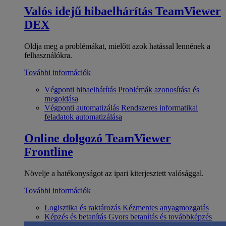
Valós idejű hibaelhárítás
TeamViewer
DEX
Oldja meg a problémákat, mielőtt azok hatással lennének a
felhasználókra.
További információk
Végponti hibaelhárítás
Problémák azonosítása és
megoldása
Végponti automatizálás
Rendszeres informatikai
feladatok automatizálása
Online dolgozó
TeamViewer
Frontline
Növelje a hatékonyságot az ipari kiterjesztett valósággal.
További információk
Logisztika és raktározás
Kézmentes anyagmozgatás
Képzés és betanítás
Gyors betanítás és továbbképzés