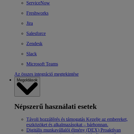
ServiceNow
Freshworks
Jira
Salesforce
Zendesk
Slack
Microsoft Teams
Az összes integráció megtekintése
Megoldások
Népszerű használati esetek
Távoli hozzáférés és támogatás
Kezelje az embereket,
eszközöket és alkalmazásokat – bárhonnan.
Digitális munkavállalói élmény (DEX)
Proaktívan