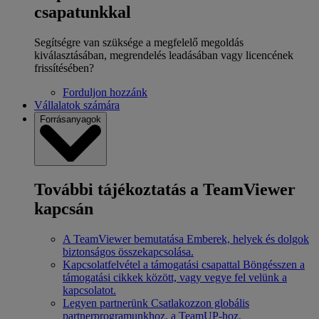
csapatunkkal
Segítségre van szüksége a megfelelő megoldás
kiválasztásában, megrendelés leadásában vagy licencének
frissítésében?
Forduljon hozzánk
Vállalatok számára
Forrásanyagok
További tájékoztatás a TeamViewer
kapcsán
A TeamViewer bemutatása
Emberek, helyek és dolgok
biztonságos összekapcsolása.
Kapcsolatfelvétel a támogatási csapattal
Böngésszen a
támogatási cikkek között, vagy vegye fel velünk a
kapcsolatot.
Legyen partnerünk
Csatlakozzon globális
partnerprogramunkhoz, a TeamUP-hoz.