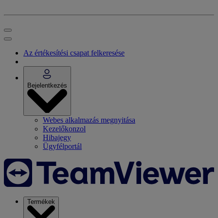
Az értékesítési csapat felkeresése
Bejelentkezés
Webes alkalmazás megnyitása
Kezelőkonzol
Hibajegy
Ügyfélportál
Termékek