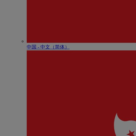
中国 - 中⽂（简体）