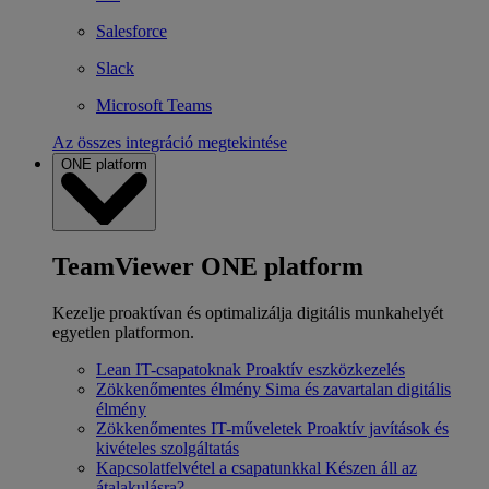
Salesforce
Slack
Microsoft Teams
Az összes integráció megtekintése
ONE platform
TeamViewer ONE platform
Kezelje proaktívan és optimalizálja digitális munkahelyét
egyetlen platformon.
Lean IT-csapatoknak
Proaktív eszközkezelés
Zökkenőmentes élmény
Sima és zavartalan digitális
élmény
Zökkenőmentes IT-műveletek
Proaktív javítások és
kivételes szolgáltatás
Kapcsolatfelvétel a csapatunkkal
Készen áll az
átalakulásra?