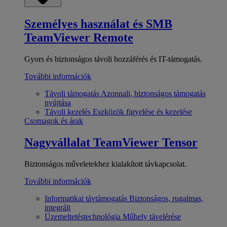
Személyes használat és SMB
TeamViewer Remote
Gyors és biztonságos távoli hozzáférés és IT-támogatás.
További információk
Távoli támogatás
Azonnali, biztonságos támogatás
nyújtása
Távoli kezelés
Eszközök figyelése és kezelése
Csomagok és árak
Nagyvállalat
TeamViewer Tensor
Biztonságos műveletekhez kialakított távkapcsolat.
További információk
Informatikai távtámogatás
Biztonságos, rugalmas,
integrált
Üzemeltetéstechnológia
Műhely távelérése