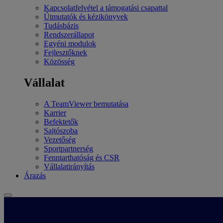
Kapcsolatfelvétel a támogatási csapattal
Útmutatók és kézikönyvek
Tudásbázis
Rendszerállapot
Egyéni modulok
Fejlesztőknek
Közösség
Vállalat
A TeamViewer bemutatása
Karrier
Befektetők
Sajtószoba
Vezetőség
Sportpartnerség
Fenntarthatóság és CSR
Vállalatirányítás
Árazás