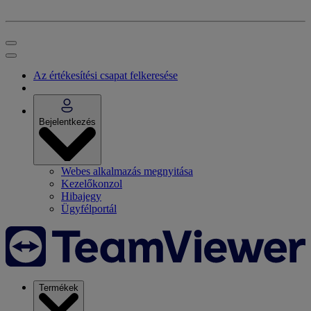
Az értékesítési csapat felkeresése
Bejelentkezés
Webes alkalmazás megnyitása
Kezelőkonzol
Hibajegy
Ügyfélportál
Termékek