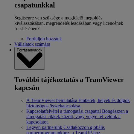
csapatunkkal
Segítségre van szüksége a megfelelő megoldás
kiválasztásában, megrendelés leadásában vagy licencének
frissítésében?
Forduljon hozzánk
Vállalatok számára
Forrásanyagok
További tájékoztatás a TeamViewer
kapcsán
A TeamViewer bemutatása
Emberek, helyek és dolgok
biztonságos összekapcsolása.
Kapcsolatfelvétel a támogatási csapattal
Böngésszen a
támogatási cikkek között, vagy vegye fel velünk a
kapcsolatot.
Legyen partnerünk
Csatlakozzon globális
partnerprogramunkhoz, a TeamUP-hoz.