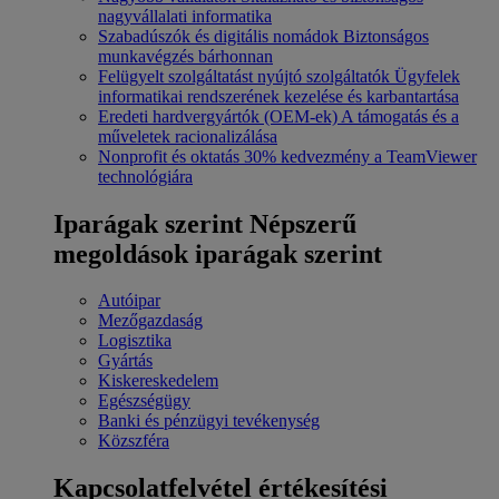
nagyvállalati informatika
Szabadúszók és digitális nomádok
Biztonságos
munkavégzés bárhonnan
Felügyelt szolgáltatást nyújtó szolgáltatók
Ügyfelek
informatikai rendszerének kezelése és karbantartása
Eredeti hardvergyártók (OEM-ek)
A támogatás és a
műveletek racionalizálása
Nonprofit és oktatás
30% kedvezmény a TeamViewer
technológiára
Iparágak szerint
Népszerű
megoldások iparágak szerint
Autóipar
Mezőgazdaság
Logisztika
Gyártás
Kiskereskedelem
Egészségügy
Banki és pénzügyi tevékenység
Közszféra
Kapcsolatfelvétel értékesítési