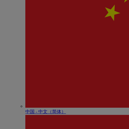
中国 - 中⽂（简体）