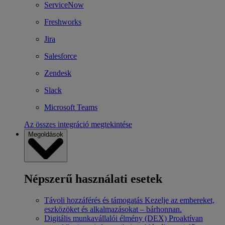
ServiceNow
Freshworks
Jira
Salesforce
Zendesk
Slack
Microsoft Teams
Az összes integráció megtekintése
Megoldások
Népszerű használati esetek
Távoli hozzáférés és támogatás
Kezelje az embereket,
eszközöket és alkalmazásokat – bárhonnan.
Digitális munkavállalói élmény (DEX)
Proaktívan