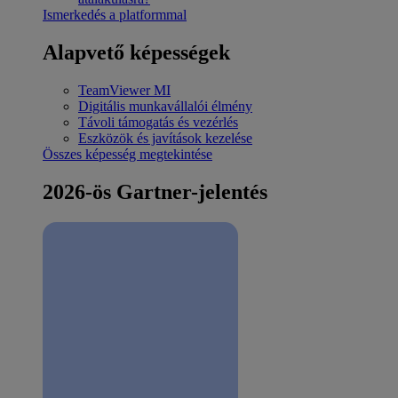
Ismerkedés a platformmal
Alapvető képességek
TeamViewer MI
Digitális munkavállalói élmény
Távoli támogatás és vezérlés
Eszközök és javítások kezelése
Összes képesség megtekintése
2026-ös Gartner-jelentés