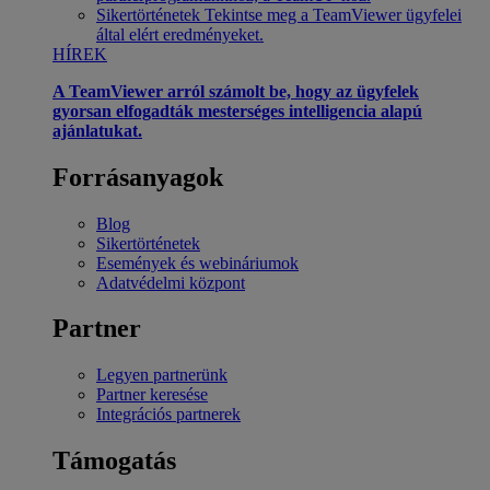
Sikertörténetek
Tekintse meg a TeamViewer ügyfelei
által elért eredményeket.
HÍREK
A TeamViewer arról számolt be, hogy az ügyfelek
gyorsan elfogadták mesterséges intelligencia alapú
ajánlatukat.
Forrásanyagok
Blog
Sikertörténetek
Események és webináriumok
Adatvédelmi központ
Partner
Legyen partnerünk
Partner keresése
Integrációs partnerek
Támogatás