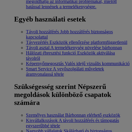
megoldhatja az informatikai problémákat, mielőtt
hatással lennének a termelékenységre.
Egyéb használati esetek
Távoli hozzáférés
Jobb hozzáférés biztonságos
kapcsolattal
Távvezérlés
Eszközök ellenőrzése platformfüggetlenül
Távoli asztal
A termelékenység növelése bárhonnan
Hálózati ébresztési funkció
Eszközök aktiválása
távolról
Képernyőmegosztás
Valós idejű vizuális kommunikáció
Smart Service
A vevőszolgálati műveletek
áramvonalassá tétele
Szükségesség szerint
Népszerű
megoldások különböző csapatok
számára
Személyes használat
Bárhonnan elérhető eszközök
Kisvállalkozások
A távoli hozzáférés és támogatás
egyszerűbbé tétele
Nagyobb vállalatok
Skálázható és biztonságos