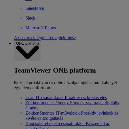
Salesforce
Slack
Microsoft Teams
Az összes integráció megtekintése
ONE platform
TeamViewer ONE platform
Kezelje proaktívan és optimalizálja digitális munkahelyét
egyetlen platformon.
Lean IT-csapatoknak
Proaktív eszközkezelés
Zökkenőmentes élmény
Sima és zavartalan digitális
élmény
Zökkenőmentes IT-műveletek
Proaktív javítások és
kivételes szolgáltatás
Kapcsolatfelvétel a csapatunkkal
Készen áll az
átalakulásra?