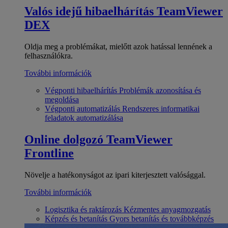
Valós idejű hibaelhárítás
TeamViewer
DEX
Oldja meg a problémákat, mielőtt azok hatással lennének a
felhasználókra.
További információk
Végponti hibaelhárítás
Problémák azonosítása és
megoldása
Végponti automatizálás
Rendszeres informatikai
feladatok automatizálása
Online dolgozó
TeamViewer
Frontline
Növelje a hatékonyságot az ipari kiterjesztett valósággal.
További információk
Logisztika és raktározás
Kézmentes anyagmozgatás
Képzés és betanítás
Gyors betanítás és továbbképzés