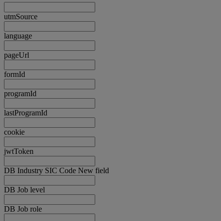
utmSource
language
pageUrl
formId
programId
lastProgramId
cookie
jwtToken
DB Industry SIC Code New field
DB Job level
DB Job role