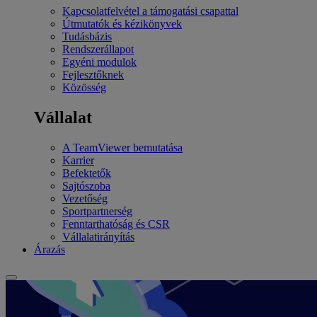
Kapcsolatfelvétel a támogatási csapattal
Útmutatók és kézikönyvek
Tudásbázis
Rendszerállapot
Egyéni modulok
Fejlesztőknek
Közösség
Vállalat
A TeamViewer bemutatása
Karrier
Befektetők
Sajtószoba
Vezetőség
Sportpartnerség
Fenntarthatóság és CSR
Vállalatirányítás
Árazás