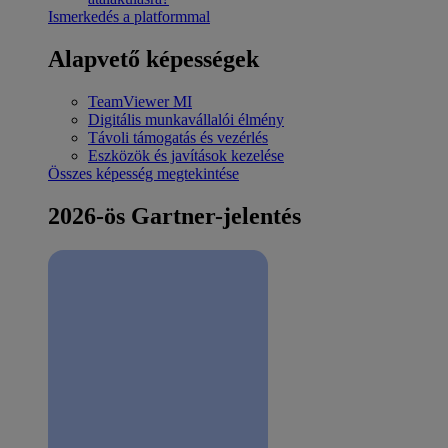
Ismerkedés a platformmal
Alapvető képességek
TeamViewer MI
Digitális munkavállalói élmény
Távoli támogatás és vezérlés
Eszközök és javítások kezelése
Összes képesség megtekintése
2026-ös Gartner-jelentés