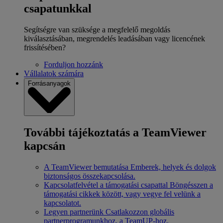
csapatunkkal
Segítségre van szüksége a megfelelő megoldás
kiválasztásában, megrendelés leadásában vagy licencének
frissítésében?
Forduljon hozzánk
Vállalatok számára
Forrásanyagok
További tájékoztatás a TeamViewer
kapcsán
A TeamViewer bemutatása
Emberek, helyek és dolgok
biztonságos összekapcsolása.
Kapcsolatfelvétel a támogatási csapattal
Böngésszen a
támogatási cikkek között, vagy vegye fel velünk a
kapcsolatot.
Legyen partnerünk
Csatlakozzon globális
partnerprogramunkhoz, a TeamUP-hoz.