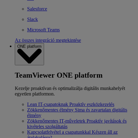
Salesforce
Slack
Microsoft Teams
Az összes integráció megtekintése
ONE platform
TeamViewer ONE platform
Kezelje proaktívan és optimalizálja digitális munkahelyét
egyetlen platformon.
Lean IT-csapatoknak
Proaktív eszközkezelés
Zökkenőmentes élmény
Sima és zavartalan digitális
élmény
Zökkenőmentes IT-műveletek
Proaktív javítások és
kivételes szolgáltatás
Kapcsolatfelvétel a csapatunkkal
Készen áll az
átalakulásra?