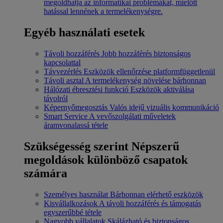
megoldhatja az informatikai problémákat, mielőtt
hatással lennének a termelékenységre.
Egyéb használati esetek
Távoli hozzáférés
Jobb hozzáférés biztonságos
kapcsolattal
Távvezérlés
Eszközök ellenőrzése platformfüggetlenül
Távoli asztal
A termelékenység növelése bárhonnan
Hálózati ébresztési funkció
Eszközök aktiválása
távolról
Képernyőmegosztás
Valós idejű vizuális kommunikáció
Smart Service
A vevőszolgálati műveletek
áramvonalassá tétele
Szükségesség szerint
Népszerű
megoldások különböző csapatok
számára
Személyes használat
Bárhonnan elérhető eszközök
Kisvállalkozások
A távoli hozzáférés és támogatás
egyszerűbbé tétele
Nagyobb vállalatok
Skálázható és biztonságos