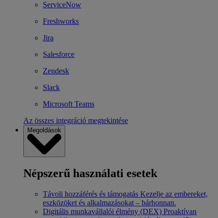
ServiceNow
Freshworks
Jira
Salesforce
Zendesk
Slack
Microsoft Teams
Az összes integráció megtekintése
Megoldások
Népszerű használati esetek
Távoli hozzáférés és támogatás
Kezelje az embereket,
eszközöket és alkalmazásokat – bárhonnan.
Digitális munkavállalói élmény (DEX)
Proaktívan