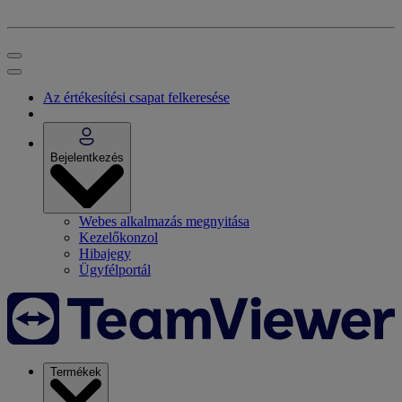
Az értékesítési csapat felkeresése
Bejelentkezés
Webes alkalmazás megnyitása
Kezelőkonzol
Hibajegy
Ügyfélportál
Termékek