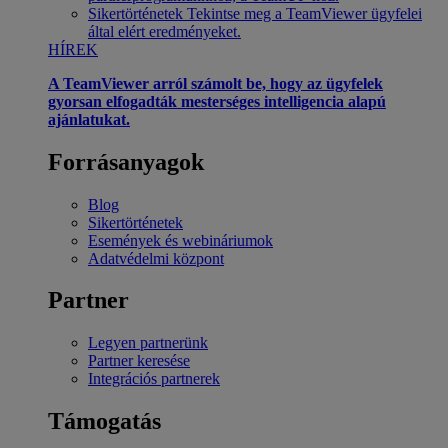
Sikertörténetek
Tekintse meg a TeamViewer ügyfelei
által elért eredményeket.
HÍREK
A TeamViewer arról számolt be, hogy az ügyfelek
gyorsan elfogadták mesterséges intelligencia alapú
ajánlatukat.
Forrásanyagok
Blog
Sikertörténetek
Események és webináriumok
Adatvédelmi központ
Partner
Legyen partnerünk
Partner keresése
Integrációs partnerek
Támogatás