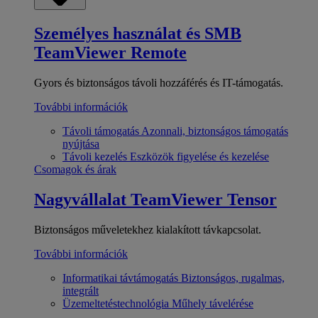
Személyes használat és SMB
TeamViewer Remote
Gyors és biztonságos távoli hozzáférés és IT-támogatás.
További információk
Távoli támogatás
Azonnali, biztonságos támogatás
nyújtása
Távoli kezelés
Eszközök figyelése és kezelése
Csomagok és árak
Nagyvállalat
TeamViewer Tensor
Biztonságos műveletekhez kialakított távkapcsolat.
További információk
Informatikai távtámogatás
Biztonságos, rugalmas,
integrált
Üzemeltetéstechnológia
Műhely távelérése