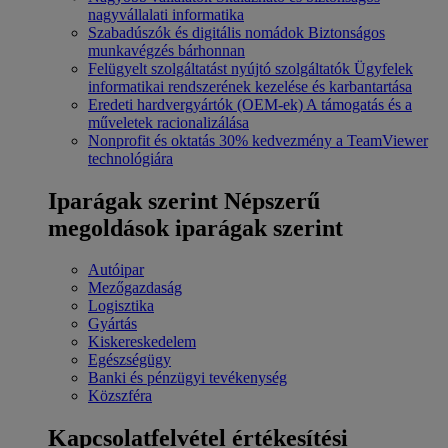
nagyvállalati informatika
Szabadúszók és digitális nomádok
Biztonságos
munkavégzés bárhonnan
Felügyelt szolgáltatást nyújtó szolgáltatók
Ügyfelek
informatikai rendszerének kezelése és karbantartása
Eredeti hardvergyártók (OEM-ek)
A támogatás és a
műveletek racionalizálása
Nonprofit és oktatás
30% kedvezmény a TeamViewer
technológiára
Iparágak szerint
Népszerű
megoldások iparágak szerint
Autóipar
Mezőgazdaság
Logisztika
Gyártás
Kiskereskedelem
Egészségügy
Banki és pénzügyi tevékenység
Közszféra
Kapcsolatfelvétel értékesítési