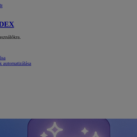
lt
 DEX
asználókra.
ása
k automatizálása