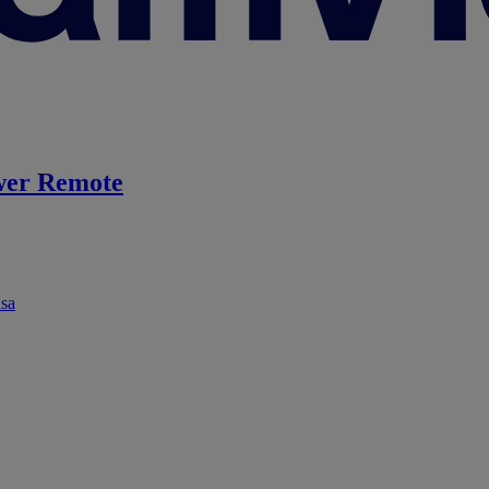
er Remote
ása