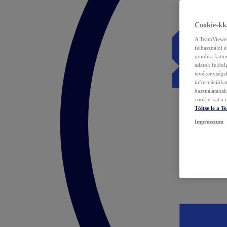
Cookie-kka
A TeamViewer 
felhasználói 
gombra kattin
adatok feldol
tevékenységek
információka
használatának 
cookie-kat a c
Töltse le a 
Impresszum