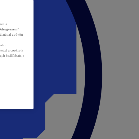
zén a
Beleegyezem”
álatával gyűjtött
vábbi
tettel a cookie-k
át beállításait, a