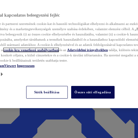
l kapcsolatos beleegyezési fejléc
és partnerei szeretnének cookie-kat és hasonló technológiákat elhelyezni és alkalmazni az eszkö
élmény és a marketingtevékenységek személyre szabása érdekében, valamint elemzési célból. A
„
tva beleegyezik (i) az összes cookie elhelyezésébe és használatába, valamint (ii) a cookie-k haszn
gozásába, amelyeket társíthatunk a termékek használatából és a használathoz kapcsolódó elemzési
ből származó adatokhoz. A cookie-k elhelyezésével és az adatok feldolgozásával kapcsolatos to
t a
cookie-kra vonatkozó szabályzatban
és az
Adatvédelmi irányelvekben
találja, különös tekin
konkrét céljaira, a külső címzettekre és a cookie-k tárolási időtartamára. Ha szeretné megadni a saj
ookie-k beállításainak területén szabhatja testre.
TeamViewert
Impresszum
Sütik beállítása
Összes süti elfogadása