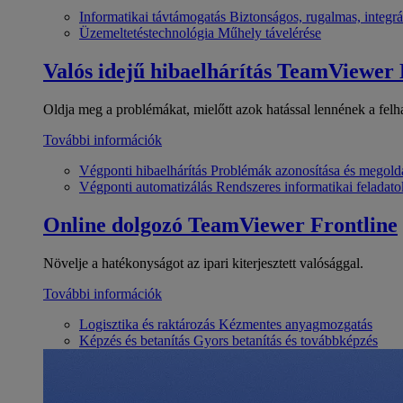
Informatikai távtámogatás
Biztonságos, rugalmas, integrá
Üzemeltetéstechnológia
Műhely távelérése
Valós idejű hibaelhárítás
TeamViewer
Oldja meg a problémákat, mielőtt azok hatással lennének a felh
További információk
Végponti hibaelhárítás
Problémák azonosítása és megold
Végponti automatizálás
Rendszeres informatikai feladato
Online dolgozó
TeamViewer Frontline
Növelje a hatékonyságot az ipari kiterjesztett valósággal.
További információk
Logisztika és raktározás
Kézmentes anyagmozgatás
Képzés és betanítás
Gyors betanítás és továbbképzés