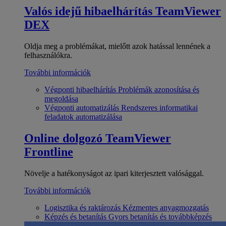
Valós idejű hibaelhárítás
TeamViewer
DEX
Oldja meg a problémákat, mielőtt azok hatással lennének a
felhasználókra.
További információk
Végponti hibaelhárítás
Problémák azonosítása és
megoldása
Végponti automatizálás
Rendszeres informatikai
feladatok automatizálása
Online dolgozó
TeamViewer
Frontline
Növelje a hatékonyságot az ipari kiterjesztett valósággal.
További információk
Logisztika és raktározás
Kézmentes anyagmozgatás
Képzés és betanítás
Gyors betanítás és továbbképzés