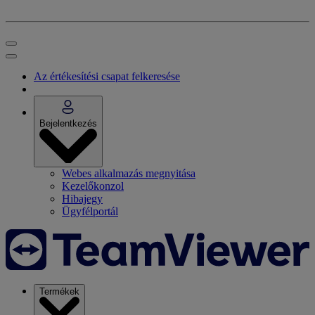
Az értékesítési csapat felkeresése
Bejelentkezés
Webes alkalmazás megnyitása
Kezelőkonzol
Hibajegy
Ügyfélportál
Termékek