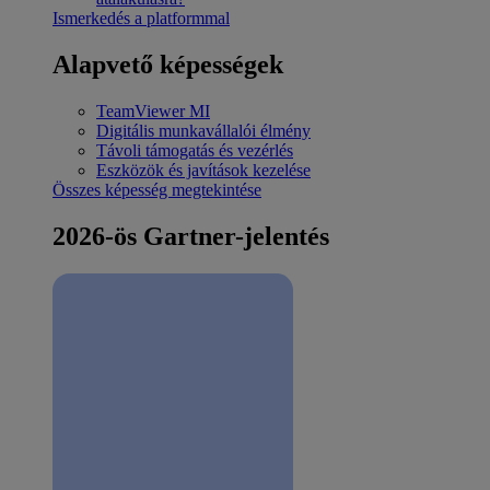
Ismerkedés a platformmal
Alapvető képességek
TeamViewer MI
Digitális munkavállalói élmény
Távoli támogatás és vezérlés
Eszközök és javítások kezelése
Összes képesség megtekintése
2026-ös Gartner-jelentés