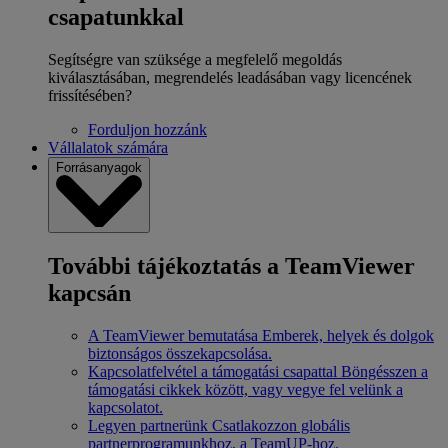
csapatunkkal
Segítségre van szüksége a megfelelő megoldás
kiválasztásában, megrendelés leadásában vagy licencének
frissítésében?
Forduljon hozzánk
Vállalatok számára
Forrásanyagok
További tájékoztatás a TeamViewer
kapcsán
A TeamViewer bemutatása
Emberek, helyek és dolgok
biztonságos összekapcsolása.
Kapcsolatfelvétel a támogatási csapattal
Böngésszen a
támogatási cikkek között, vagy vegye fel velünk a
kapcsolatot.
Legyen partnerünk
Csatlakozzon globális
partnerprogramunkhoz, a TeamUP-hoz.