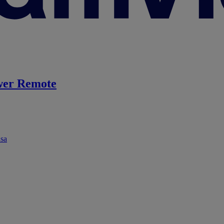
er Remote
ása