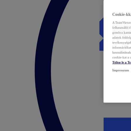
Cookie-kka
A TeamViewer 
felhasználói 
gombra kattin
adatok feldol
tevékenységek
információka
használatának 
cookie-kat a c
Töltse le a 
Impresszum