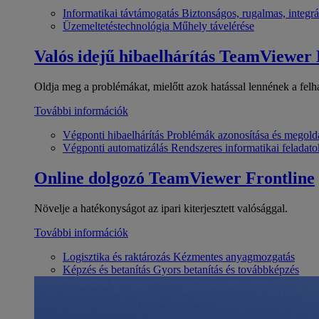
Informatikai távtámogatás
Biztonságos, rugalmas, integrá
Üzemeltetéstechnológia
Műhely távelérése
Valós idejű hibaelhárítás
TeamViewer
Oldja meg a problémákat, mielőtt azok hatással lennének a felh
További információk
Végponti hibaelhárítás
Problémák azonosítása és megold
Végponti automatizálás
Rendszeres informatikai feladato
Online dolgozó
TeamViewer Frontline
Növelje a hatékonyságot az ipari kiterjesztett valósággal.
További információk
Logisztika és raktározás
Kézmentes anyagmozgatás
Képzés és betanítás
Gyors betanítás és továbbképzés