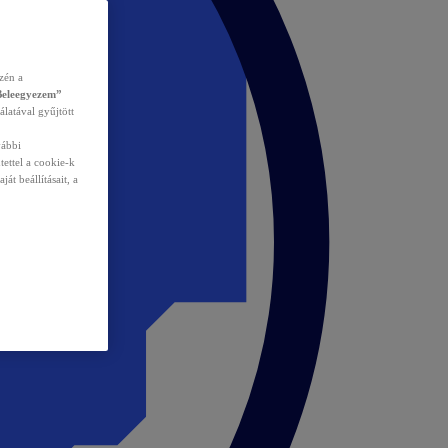
zén a
Beleegyezem”
álatával gyűjtött
vábbi
tettel a cookie-k
át beállításait, a