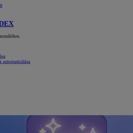
lt
 DEX
asználókra.
ása
k automatizálása