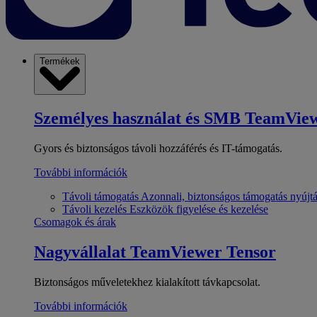
Termékek
Személyes használat és SMB
TeamView
Gyors és biztonságos távoli hozzáférés és IT-támogatás.
További információk
Távoli támogatás
Azonnali, biztonságos támogatás nyújt
Távoli kezelés
Eszközök figyelése és kezelése
Csomagok és árak
Nagyvállalat
TeamViewer Tensor
Biztonságos műveletekhez kialakított távkapcsolat.
További információk