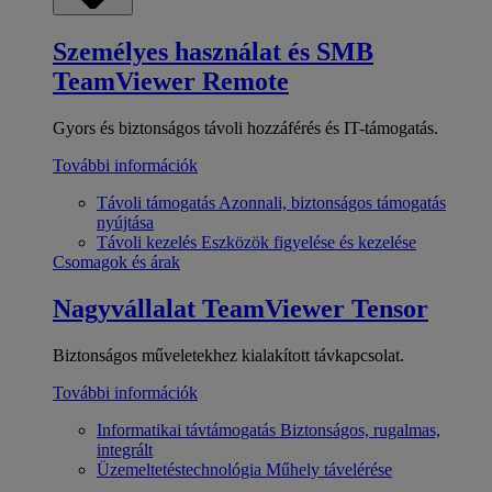
Személyes használat és SMB
TeamViewer Remote
Gyors és biztonságos távoli hozzáférés és IT-támogatás.
További információk
Távoli támogatás
Azonnali, biztonságos támogatás
nyújtása
Távoli kezelés
Eszközök figyelése és kezelése
Csomagok és árak
Nagyvállalat
TeamViewer Tensor
Biztonságos műveletekhez kialakított távkapcsolat.
További információk
Informatikai távtámogatás
Biztonságos, rugalmas,
integrált
Üzemeltetéstechnológia
Műhely távelérése