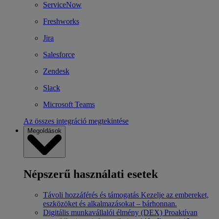
ServiceNow
Freshworks
Jira
Salesforce
Zendesk
Slack
Microsoft Teams
Az összes integráció megtekintése
Megoldások
Népszerű használati esetek
Távoli hozzáférés és támogatás
Kezelje az embereket,
eszközöket és alkalmazásokat – bárhonnan.
Digitális munkavállalói élmény (DEX)
Proaktívan