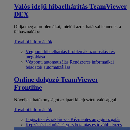
Valós idejű hibaelhárítás
TeamViewer
DEX
Oldja meg a problémákat, mielőtt azok hatással lennének a
felhasználókra.
További információk
Végponti hibaelhárítás
Problémák azonosítása és
megoldása
Végponti automatizálás
Rendszeres informatikai
feladatok automatizálása
Online dolgozó
TeamViewer
Frontline
Növelje a hatékonyságot az ipari kiterjesztett valósággal.
További információk
Logisztika és raktározás
Kézmentes anyagmozgatás
Képzés és betanítás
Gyors betanítás és továbbképzés