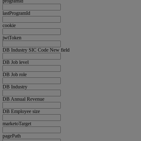
programId
lastProgramId
cookie
jwtToken
DB Industry SIC Code New field
DB Job level
DB Job role
DB Industry
DB Annual Revenue
DB Employee size
marketoTarget
pagePath