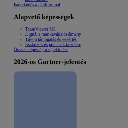
Ismerkedés a platformmal
Alapvető képességek
TeamViewer MI
Digitális munkavállalói élmény
Távoli támogatás és vezérlés
Eszközök és javítások kezelése
Összes képesség megtekintése
2026-ös Gartner-jelentés