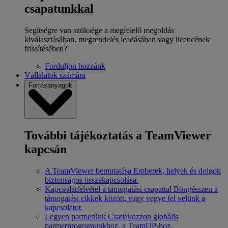
csapatunkkal
Segítségre van szüksége a megfelelő megoldás
kiválasztásában, megrendelés leadásában vagy licencének
frissítésében?
Forduljon hozzánk
Vállalatok számára
Forrásanyagok
További tájékoztatás a TeamViewer
kapcsán
A TeamViewer bemutatása
Emberek, helyek és dolgok
biztonságos összekapcsolása.
Kapcsolatfelvétel a támogatási csapattal
Böngésszen a
támogatási cikkek között, vagy vegye fel velünk a
kapcsolatot.
Legyen partnerünk
Csatlakozzon globális
partnerprogramunkhoz, a TeamUP-hoz.