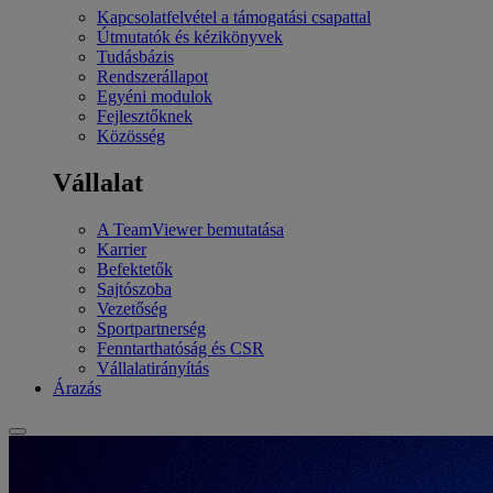
Kapcsolatfelvétel a támogatási csapattal
Útmutatók és kézikönyvek
Tudásbázis
Rendszerállapot
Egyéni modulok
Fejlesztőknek
Közösség
Vállalat
A TeamViewer bemutatása
Karrier
Befektetők
Sajtószoba
Vezetőség
Sportpartnerség
Fenntarthatóság és CSR
Vállalatirányítás
Árazás