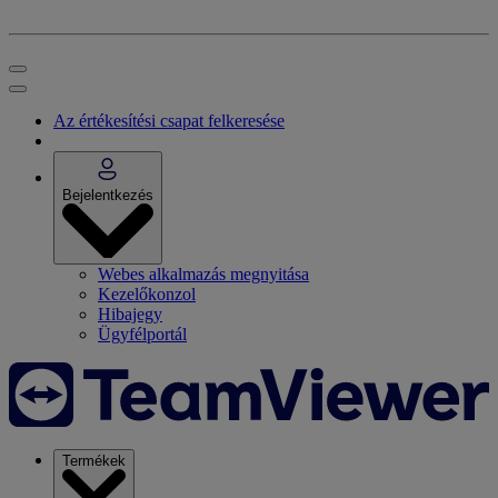
Az értékesítési csapat felkeresése
Bejelentkezés
Webes alkalmazás megnyitása
Kezelőkonzol
Hibajegy
Ügyfélportál
Termékek