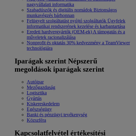
nagyvállalati informatika
Szabadúszók és digitális nomádok
Biztonságos
munkavégzés bárhonnan
Felügyelt szolgáltatást nyújtó szolgáltatók
Ügyfelek
informatikai rendszerének kezelése és karbantartása
Eredeti hardvergyártók (OEM-ek)
A támogatás és a
műveletek racionalizálása
Nonprofit és oktatás
30% kedvezmény a TeamViewer
technológiára
Iparágak szerint
Népszerű
megoldások iparágak szerint
Autóipar
Mezőgazdaság
Logisztika
Gyártás
Kiskereskedelem
Egészségügy
Banki és pénzügyi tevékenység
Közszféra
Kapcsolatfelvétel értékesítési