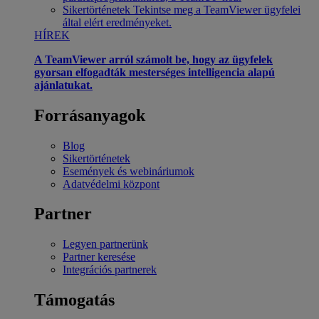
Sikertörténetek
Tekintse meg a TeamViewer ügyfelei
által elért eredményeket.
HÍREK
A TeamViewer arról számolt be, hogy az ügyfelek
gyorsan elfogadták mesterséges intelligencia alapú
ajánlatukat.
Forrásanyagok
Blog
Sikertörténetek
Események és webináriumok
Adatvédelmi központ
Partner
Legyen partnerünk
Partner keresése
Integrációs partnerek
Támogatás