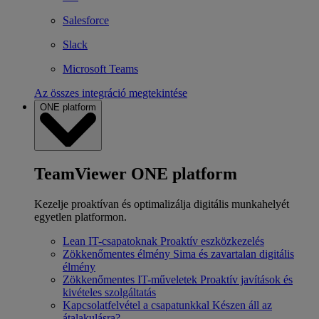
Salesforce
Slack
Microsoft Teams
Az összes integráció megtekintése
ONE platform
TeamViewer ONE platform
Kezelje proaktívan és optimalizálja digitális munkahelyét
egyetlen platformon.
Lean IT-csapatoknak
Proaktív eszközkezelés
Zökkenőmentes élmény
Sima és zavartalan digitális
élmény
Zökkenőmentes IT-műveletek
Proaktív javítások és
kivételes szolgáltatás
Kapcsolatfelvétel a csapatunkkal
Készen áll az
átalakulásra?