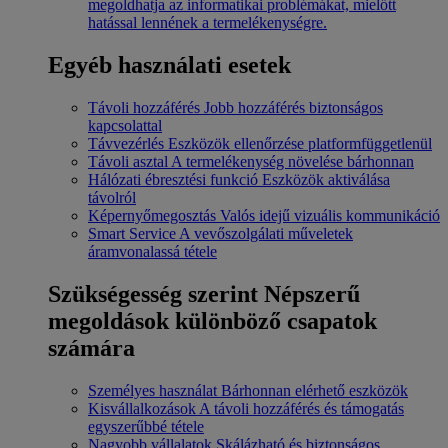
megoldhatja az informatikai problémákat, mielőtt
hatással lennének a termelékenységre.
Egyéb használati esetek
Távoli hozzáférés
Jobb hozzáférés biztonságos
kapcsolattal
Távvezérlés
Eszközök ellenőrzése platformfüggetlenül
Távoli asztal
A termelékenység növelése bárhonnan
Hálózati ébresztési funkció
Eszközök aktiválása
távolról
Képernyőmegosztás
Valós idejű vizuális kommunikáció
Smart Service
A vevőszolgálati műveletek
áramvonalassá tétele
Szükségesség szerint
Népszerű
megoldások különböző csapatok
számára
Személyes használat
Bárhonnan elérhető eszközök
Kisvállalkozások
A távoli hozzáférés és támogatás
egyszerűbbé tétele
Nagyobb vállalatok
Skálázható és biztonságos