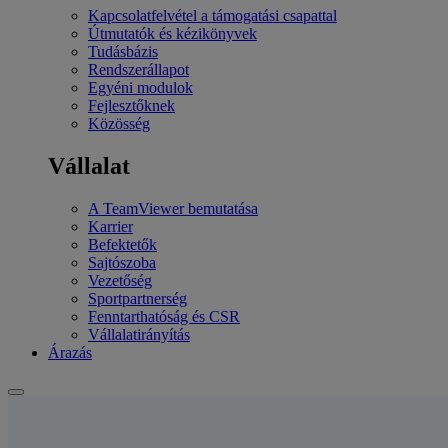
Kapcsolatfelvétel a támogatási csapattal
Útmutatók és kézikönyvek
Tudásbázis
Rendszerállapot
Egyéni modulok
Fejlesztőknek
Közösség
Vállalat
A TeamViewer bemutatása
Karrier
Befektetők
Sajtószoba
Vezetőség
Sportpartnerség
Fenntarthatóság és CSR
Vállalatirányítás
Árazás