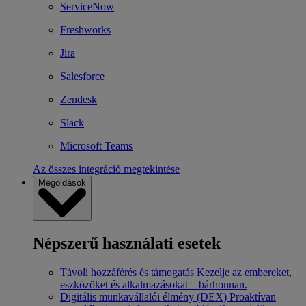
ServiceNow
Freshworks
Jira
Salesforce
Zendesk
Slack
Microsoft Teams
Az összes integráció megtekintése
Megoldások
Népszerű használati esetek
Távoli hozzáférés és támogatás
Kezelje az embereket,
eszközöket és alkalmazásokat – bárhonnan.
Digitális munkavállalói élmény (DEX)
Proaktívan