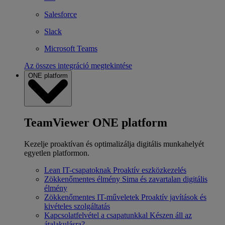
Salesforce
Slack
Microsoft Teams
Az összes integráció megtekintése
ONE platform
TeamViewer ONE platform
Kezelje proaktívan és optimalizálja digitális munkahelyét
egyetlen platformon.
Lean IT-csapatoknak
Proaktív eszközkezelés
Zökkenőmentes élmény
Sima és zavartalan digitális
élmény
Zökkenőmentes IT-műveletek
Proaktív javítások és
kivételes szolgáltatás
Kapcsolatfelvétel a csapatunkkal
Készen áll az
átalakulásra?