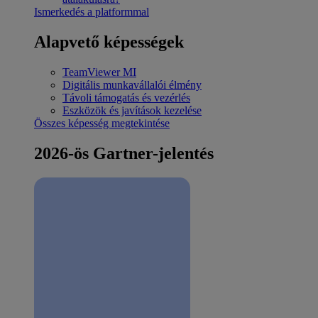
Ismerkedés a platformmal
Alapvető képességek
TeamViewer MI
Digitális munkavállalói élmény
Távoli támogatás és vezérlés
Eszközök és javítások kezelése
Összes képesség megtekintése
2026-ös Gartner-jelentés