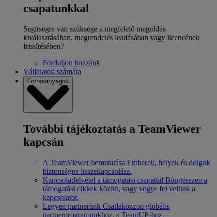
csapatunkkal
Segítségre van szüksége a megfelelő megoldás
kiválasztásában, megrendelés leadásában vagy licencének
frissítésében?
Forduljon hozzánk
Vállalatok számára
Forrásanyagok
További tájékoztatás a TeamViewer
kapcsán
A TeamViewer bemutatása
Emberek, helyek és dolgok
biztonságos összekapcsolása.
Kapcsolatfelvétel a támogatási csapattal
Böngésszen a
támogatási cikkek között, vagy vegye fel velünk a
kapcsolatot.
Legyen partnerünk
Csatlakozzon globális
partnerprogramunkhoz, a TeamUP-hoz.