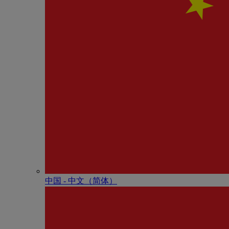
中国 - 中⽂（简体）