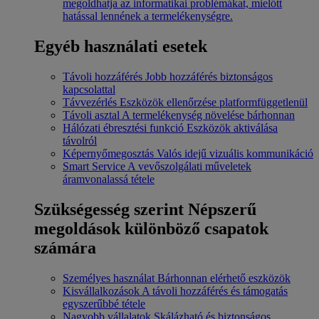
megoldhatja az informatikai problémákat, mielőtt
hatással lennének a termelékenységre.
Egyéb használati esetek
Távoli hozzáférés
Jobb hozzáférés biztonságos
kapcsolattal
Távvezérlés
Eszközök ellenőrzése platformfüggetlenül
Távoli asztal
A termelékenység növelése bárhonnan
Hálózati ébresztési funkció
Eszközök aktiválása
távolról
Képernyőmegosztás
Valós idejű vizuális kommunikáció
Smart Service
A vevőszolgálati műveletek
áramvonalassá tétele
Szükségesség szerint
Népszerű
megoldások különböző csapatok
számára
Személyes használat
Bárhonnan elérhető eszközök
Kisvállalkozások
A távoli hozzáférés és támogatás
egyszerűbbé tétele
Nagyobb vállalatok
Skálázható és biztonságos