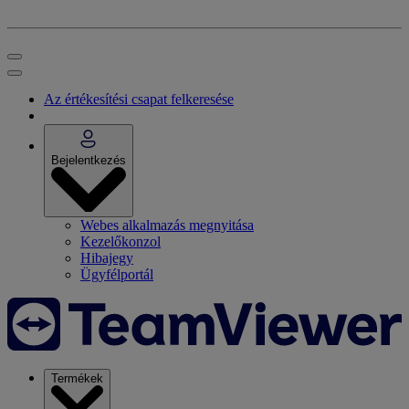
Az értékesítési csapat felkeresése
Bejelentkezés
Webes alkalmazás megnyitása
Kezelőkonzol
Hibajegy
Ügyfélportál
Termékek