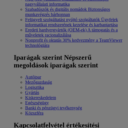
nagyvállalati informatika
Szabadúszók és digitális nomádok
Biztonságos
munkavégzés bárhonnan
Felügyelt szolgáltatást nyújtó szolgáltatók
Ügyfelek
informatikai rendszerének kezelése és karbantartása
Eredeti hardvergyártók (OEM-ek)
A támogatás és a
műveletek racionalizálása
Nonprofit és oktatás
30% kedvezmény a TeamViewer
technológiára
Iparágak szerint
Népszerű
megoldások iparágak szerint
Autóipar
Mezőgazdaság
Logisztika
Gyártás
Kiskereskedelem
Egészségügy
Banki és pénzügyi tevékenység
Közszféra
Kapcsolatfelvétel értékesítési