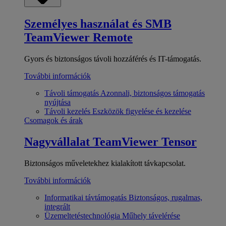
Személyes használat és SMB
TeamViewer Remote
Gyors és biztonságos távoli hozzáférés és IT-támogatás.
További információk
Távoli támogatás
Azonnali, biztonságos támogatás
nyújtása
Távoli kezelés
Eszközök figyelése és kezelése
Csomagok és árak
Nagyvállalat
TeamViewer Tensor
Biztonságos műveletekhez kialakított távkapcsolat.
További információk
Informatikai távtámogatás
Biztonságos, rugalmas,
integrált
Üzemeltetéstechnológia
Műhely távelérése