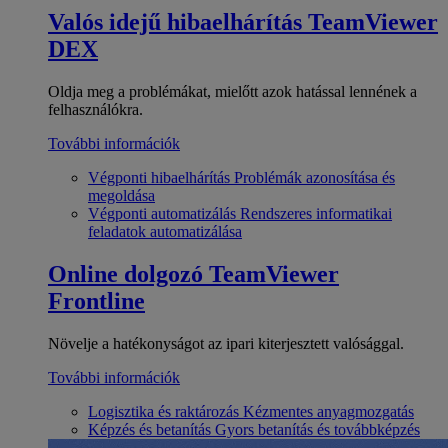
Valós idejű hibaelhárítás
TeamViewer
DEX
Oldja meg a problémákat, mielőtt azok hatással lennének a
felhasználókra.
További információk
Végponti hibaelhárítás
Problémák azonosítása és
megoldása
Végponti automatizálás
Rendszeres informatikai
feladatok automatizálása
Online dolgozó
TeamViewer
Frontline
Növelje a hatékonyságot az ipari kiterjesztett valósággal.
További információk
Logisztika és raktározás
Kézmentes anyagmozgatás
Képzés és betanítás
Gyors betanítás és továbbképzés