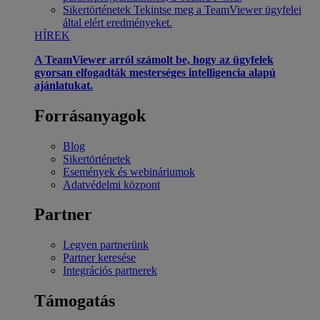
Sikertörténetek
Tekintse meg a TeamViewer ügyfelei
által elért eredményeket.
HÍREK
A TeamViewer arról számolt be, hogy az ügyfelek
gyorsan elfogadták mesterséges intelligencia alapú
ajánlatukat.
Forrásanyagok
Blog
Sikertörténetek
Események és webináriumok
Adatvédelmi központ
Partner
Legyen partnerünk
Partner keresése
Integrációs partnerek
Támogatás