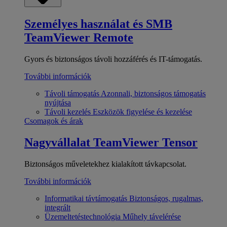
Személyes használat és SMB
TeamViewer Remote
Gyors és biztonságos távoli hozzáférés és IT-támogatás.
További információk
Távoli támogatás
Azonnali, biztonságos támogatás
nyújtása
Távoli kezelés
Eszközök figyelése és kezelése
Csomagok és árak
Nagyvállalat
TeamViewer Tensor
Biztonságos műveletekhez kialakított távkapcsolat.
További információk
Informatikai távtámogatás
Biztonságos, rugalmas,
integrált
Üzemeltetéstechnológia
Műhely távelérése