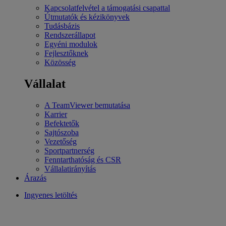
Kapcsolatfelvétel a támogatási csapattal
Útmutatók és kézikönyvek
Tudásbázis
Rendszerállapot
Egyéni modulok
Fejlesztőknek
Közösség
Vállalat
A TeamViewer bemutatása
Karrier
Befektetők
Sajtószoba
Vezetőség
Sportpartnerség
Fenntarthatóság és CSR
Vállalatirányítás
Árazás
Ingyenes letöltés