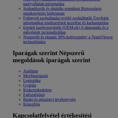
nagyvállalati informatika
Szabadúszók és digitális nomádok
Biztonságos
munkavégzés bárhonnan
Felügyelt szolgáltatást nyújtó szolgáltatók
Ügyfelek
informatikai rendszerének kezelése és karbantartása
Eredeti hardvergyártók (OEM-ek)
A támogatás és a
műveletek racionalizálása
Nonprofit és oktatás
30% kedvezmény a TeamViewer
technológiára
Iparágak szerint
Népszerű
megoldások iparágak szerint
Autóipar
Mezőgazdaság
Logisztika
Gyártás
Kiskereskedelem
Egészségügy
Banki és pénzügyi tevékenység
Közszféra
Kapcsolatfelvétel értékesítési