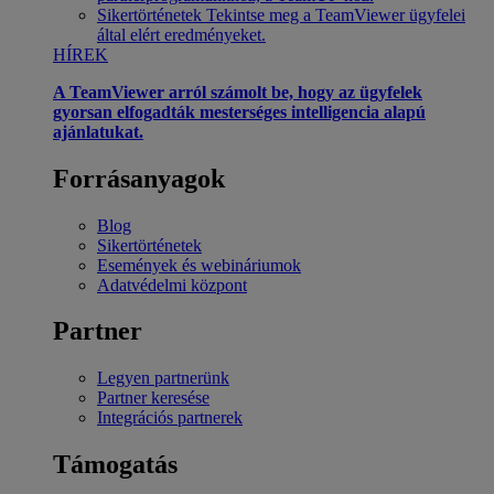
Sikertörténetek
Tekintse meg a TeamViewer ügyfelei
által elért eredményeket.
HÍREK
A TeamViewer arról számolt be, hogy az ügyfelek
gyorsan elfogadták mesterséges intelligencia alapú
ajánlatukat.
Forrásanyagok
Blog
Sikertörténetek
Események és webináriumok
Adatvédelmi központ
Partner
Legyen partnerünk
Partner keresése
Integrációs partnerek
Támogatás