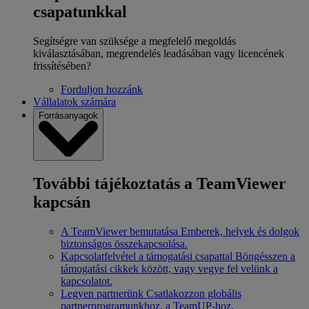
csapatunkkal
Segítségre van szüksége a megfelelő megoldás
kiválasztásában, megrendelés leadásában vagy licencének
frissítésében?
Forduljon hozzánk
Vállalatok számára
Forrásanyagok
További tájékoztatás a TeamViewer
kapcsán
A TeamViewer bemutatása
Emberek, helyek és dolgok
biztonságos összekapcsolása.
Kapcsolatfelvétel a támogatási csapattal
Böngésszen a
támogatási cikkek között, vagy vegye fel velünk a
kapcsolatot.
Legyen partnerünk
Csatlakozzon globális
partnerprogramunkhoz, a TeamUP-hoz.