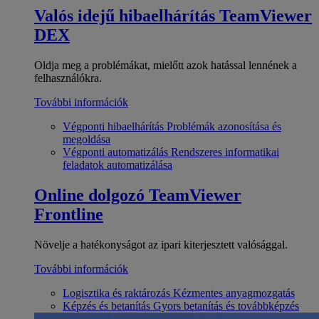
Valós idejű hibaelhárítás
TeamViewer
DEX
Oldja meg a problémákat, mielőtt azok hatással lennének a
felhasználókra.
További információk
Végponti hibaelhárítás
Problémák azonosítása és
megoldása
Végponti automatizálás
Rendszeres informatikai
feladatok automatizálása
Online dolgozó
TeamViewer
Frontline
Növelje a hatékonyságot az ipari kiterjesztett valósággal.
További információk
Logisztika és raktározás
Kézmentes anyagmozgatás
Képzés és betanítás
Gyors betanítás és továbbképzés