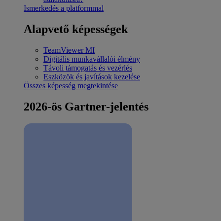
Ismerkedés a platformmal
Alapvető képességek
TeamViewer MI
Digitális munkavállalói élmény
Távoli támogatás és vezérlés
Eszközök és javítások kezelése
Összes képesség megtekintése
2026-ös Gartner-jelentés