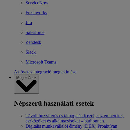
ServiceNow
Freshworks
Jira
Salesforce
Zendesk
Slack
Microsoft Teams
Az összes integráció megtekintése
Megoldások
Népszerű használati esetek
Távoli hozzáférés és támogatás
Kezelje az embereket,
eszközöket és alkalmazásokat – bárhonnan.
Digitális munkavállalói élmény (DEX)
Proaktívan