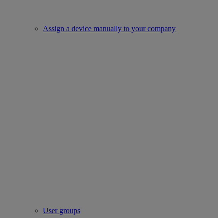
Assign a device manually to your company
User groups