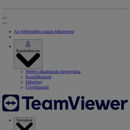
Az értékesítési csapat felkeresése
Bejelentkezés
Webes alkalmazás megnyitása
Kezelőkonzol
Hibajegy
Ügyfélportál
Termékek