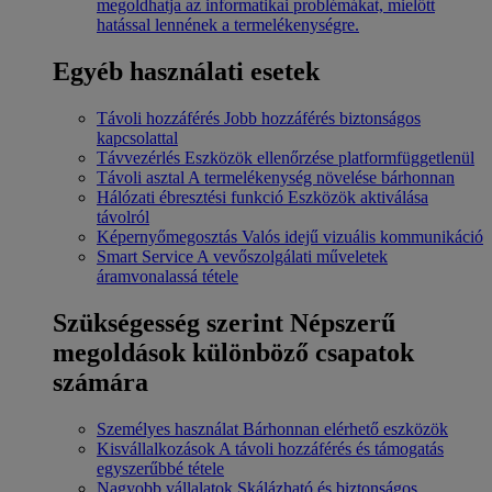
megoldhatja az informatikai problémákat, mielőtt
hatással lennének a termelékenységre.
Egyéb használati esetek
Távoli hozzáférés
Jobb hozzáférés biztonságos
kapcsolattal
Távvezérlés
Eszközök ellenőrzése platformfüggetlenül
Távoli asztal
A termelékenység növelése bárhonnan
Hálózati ébresztési funkció
Eszközök aktiválása
távolról
Képernyőmegosztás
Valós idejű vizuális kommunikáció
Smart Service
A vevőszolgálati műveletek
áramvonalassá tétele
Szükségesség szerint
Népszerű
megoldások különböző csapatok
számára
Személyes használat
Bárhonnan elérhető eszközök
Kisvállalkozások
A távoli hozzáférés és támogatás
egyszerűbbé tétele
Nagyobb vállalatok
Skálázható és biztonságos