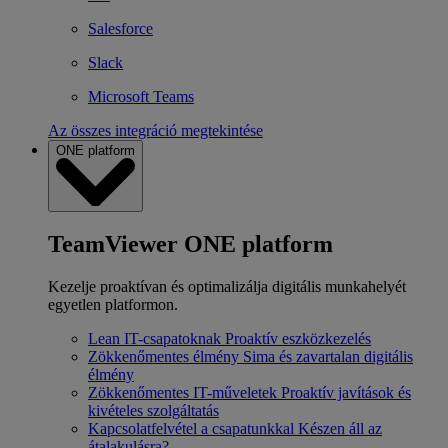
Salesforce
Slack
Microsoft Teams
Az összes integráció megtekintése
ONE platform
TeamViewer ONE platform
Kezelje proaktívan és optimalizálja digitális munkahelyét
egyetlen platformon.
Lean IT-csapatoknak
Proaktív eszközkezelés
Zökkenőmentes élmény
Sima és zavartalan digitális
élmény
Zökkenőmentes IT-műveletek
Proaktív javítások és
kivételes szolgáltatás
Kapcsolatfelvétel a csapatunkkal
Készen áll az
átalakulásra?