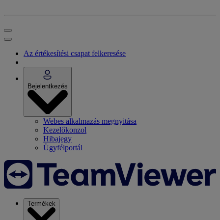
Az értékesítési csapat felkeresése
Bejelentkezés
Webes alkalmazás megnyitása
Kezelőkonzol
Hibajegy
Ügyfélportál
Termékek