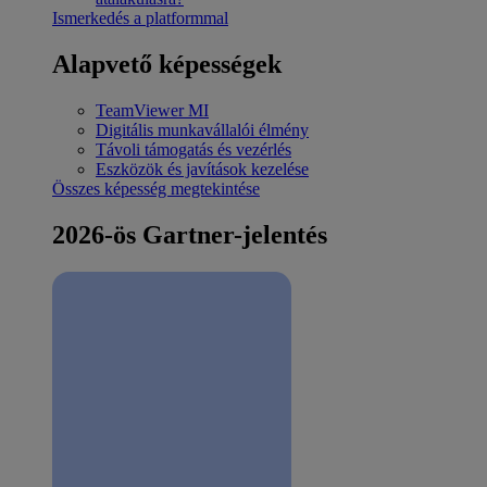
Ismerkedés a platformmal
Alapvető képességek
TeamViewer MI
Digitális munkavállalói élmény
Távoli támogatás és vezérlés
Eszközök és javítások kezelése
Összes képesség megtekintése
2026-ös Gartner-jelentés