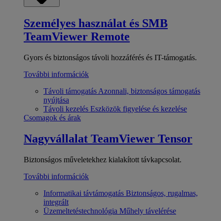
Személyes használat és SMB
TeamViewer Remote
Gyors és biztonságos távoli hozzáférés és IT-támogatás.
További információk
Távoli támogatás
Azonnali, biztonságos támogatás
nyújtása
Távoli kezelés
Eszközök figyelése és kezelése
Csomagok és árak
Nagyvállalat
TeamViewer Tensor
Biztonságos műveletekhez kialakított távkapcsolat.
További információk
Informatikai távtámogatás
Biztonságos, rugalmas,
integrált
Üzemeltetéstechnológia
Műhely távelérése