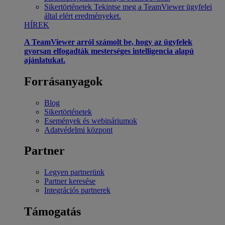
Sikertörténetek
Tekintse meg a TeamViewer ügyfelei
által elért eredményeket.
HÍREK
A TeamViewer arról számolt be, hogy az ügyfelek
gyorsan elfogadták mesterséges intelligencia alapú
ajánlatukat.
Forrásanyagok
Blog
Sikertörténetek
Események és webináriumok
Adatvédelmi központ
Partner
Legyen partnerünk
Partner keresése
Integrációs partnerek
Támogatás