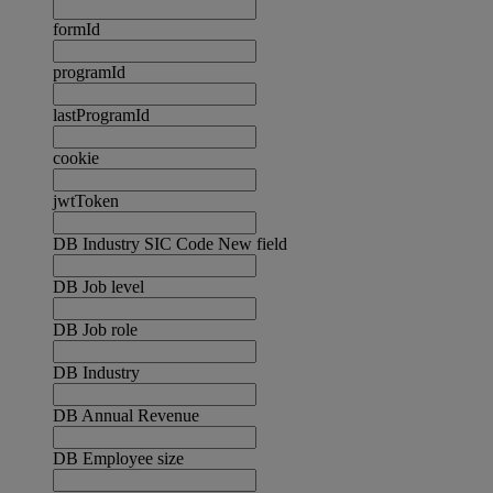
formId
programId
lastProgramId
cookie
jwtToken
DB Industry SIC Code New field
DB Job level
DB Job role
DB Industry
DB Annual Revenue
DB Employee size