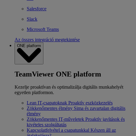
Salesforce
Slack
Microsoft Teams
Az összes integráció megtekintése
ONE platform
TeamViewer ONE platform
Kezelje proaktívan és optimalizálja digitális munkahelyét
egyetlen platformon.
Lean IT-csapatoknak
Proaktív eszközkezelés
Zökkenőmentes élmény
Sima és zavartalan digitális
élmény
Zökkenőmentes IT-műveletek
Proaktív javítások és
kivételes szolgáltatás
Kapcsolatfelvétel a csapatunkkal
Készen áll az
átalakulásra?