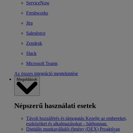
ServiceNow
Freshworks
Jira
Salesforce
Zendesk
Slack
Microsoft Teams
Az összes integráció megtekintése
Megoldások
Népszerű használati esetek
Távoli hozzáférés és támogatás
Kezelje az embereket,
eszközöket és alkalmazásokat – bárhonnan.
Digitális munkavállalói élmény (DEX)
Proaktívan