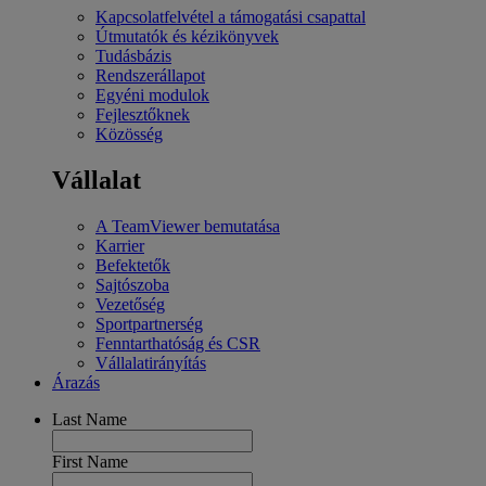
Kapcsolatfelvétel a támogatási csapattal
Útmutatók és kézikönyvek
Tudásbázis
Rendszerállapot
Egyéni modulok
Fejlesztőknek
Közösség
Vállalat
A TeamViewer bemutatása
Karrier
Befektetők
Sajtószoba
Vezetőség
Sportpartnerség
Fenntarthatóság és CSR
Vállalatirányítás
Árazás
Last Name
First Name