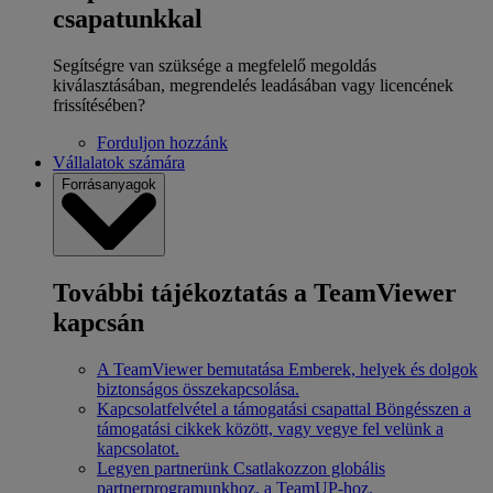
csapatunkkal
Segítségre van szüksége a megfelelő megoldás
kiválasztásában, megrendelés leadásában vagy licencének
frissítésében?
Forduljon hozzánk
Vállalatok számára
Forrásanyagok
További tájékoztatás a TeamViewer
kapcsán
A TeamViewer bemutatása
Emberek, helyek és dolgok
biztonságos összekapcsolása.
Kapcsolatfelvétel a támogatási csapattal
Böngésszen a
támogatási cikkek között, vagy vegye fel velünk a
kapcsolatot.
Legyen partnerünk
Csatlakozzon globális
partnerprogramunkhoz, a TeamUP-hoz.