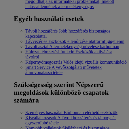
megoldhatja az informatikai problémákat, mielőtt
hatással lennének a termelékenységre.
Egyéb használati esetek
Távoli hozzáférés
Jobb hozzáférés biztonságos
kapcsolattal
Távvezérlés
Eszközök ellenőrzése platformfüggetlenül
Távoli asztal
A termelékenység növelése bárhonnan
Hálózati ébresztési funkció
Eszközök aktiválása
távolról
Képernyőmegosztás
Valós idejű vizuális kommunikáció
Smart Service
A vevőszolgálati műveletek
áramvonalassá tétele
Szükségesség szerint
Népszerű
megoldások különböző csapatok
számára
Személyes használat
Bárhonnan elérhető eszközök
Kisvállalkozások
A távoli hozzáférés és támogatás
egyszerűbbé tétele
Nagyobb vállalatok
Skálázható és biztonságos