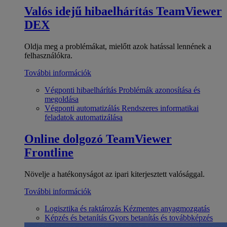
Valós idejű hibaelhárítás
TeamViewer
DEX
Oldja meg a problémákat, mielőtt azok hatással lennének a
felhasználókra.
További információk
Végponti hibaelhárítás
Problémák azonosítása és
megoldása
Végponti automatizálás
Rendszeres informatikai
feladatok automatizálása
Online dolgozó
TeamViewer
Frontline
Növelje a hatékonyságot az ipari kiterjesztett valósággal.
További információk
Logisztika és raktározás
Kézmentes anyagmozgatás
Képzés és betanítás
Gyors betanítás és továbbképzés