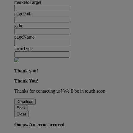
marketoTarget
pagePath
gclid
pageName
formType
Thank you!
Thank You!
Thanks for contacting us! We´ll be in touch soon.
Download
Back
Close
Ooops. An error occured