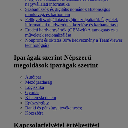
nagyvállalati informatika
Szabadúszók és digitális nomádok
Biztonságos
munkavégzés bárhonnan
Felügyelt szolgáltatást nyújtó szolgáltatók
Ügyfelek
informatikai rendszerének kezelése és karbantartása
Eredeti hardvergyártók (OEM-ek)
A támogatás és a
műveletek racionalizálása
Nonprofit és oktatás
30% kedvezmény a TeamViewer
technológiára
Iparágak szerint
Népszerű
megoldások iparágak szerint
Autóipar
Mezőgazdaság
Logisztika
Gyártás
Kiskereskedelem
Egészségügy
Banki és pénzügyi tevékenység
Közszféra
Kapcsolatfelvétel értékesítési