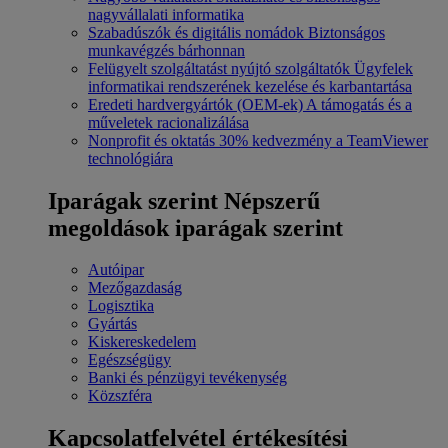
nagyvállalati informatika
Szabadúszók és digitális nomádok
Biztonságos
munkavégzés bárhonnan
Felügyelt szolgáltatást nyújtó szolgáltatók
Ügyfelek
informatikai rendszerének kezelése és karbantartása
Eredeti hardvergyártók (OEM-ek)
A támogatás és a
műveletek racionalizálása
Nonprofit és oktatás
30% kedvezmény a TeamViewer
technológiára
Iparágak szerint
Népszerű
megoldások iparágak szerint
Autóipar
Mezőgazdaság
Logisztika
Gyártás
Kiskereskedelem
Egészségügy
Banki és pénzügyi tevékenység
Közszféra
Kapcsolatfelvétel értékesítési