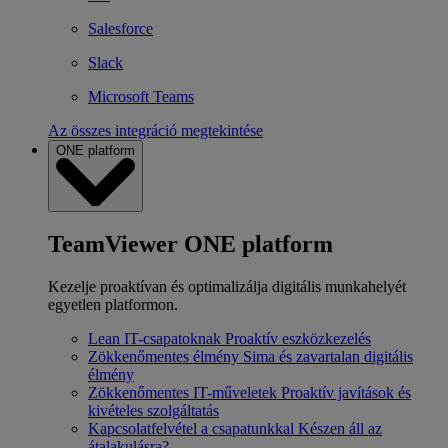
Salesforce
Slack
Microsoft Teams
Az összes integráció megtekintése
ONE platform
TeamViewer ONE platform
Kezelje proaktívan és optimalizálja digitális munkahelyét
egyetlen platformon.
Lean IT-csapatoknak
Proaktív eszközkezelés
Zökkenőmentes élmény
Sima és zavartalan digitális
élmény
Zökkenőmentes IT-műveletek
Proaktív javítások és
kivételes szolgáltatás
Kapcsolatfelvétel a csapatunkkal
Készen áll az
átalakulásra?