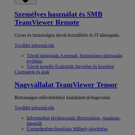
Személyes használat és SMB
TeamViewer Remote
Gyors és biztonságos távoli hozzáférés és IT-támogatás.
További információk
Távoli támogatás
Azonnali, biztonságos támogatás
nyújtása
Távoli kezelés
Eszközök figyelése és kezelése
Csomagok és árak
Nagyvállalat
TeamViewer Tensor
Biztonságos műveletekhez kialakított távkapcsolat.
További információk
Informatikai távtámogatás
Biztonságos, rugalmas,
integrált
Üzemeltetéstechnológia
Műhely távelérése