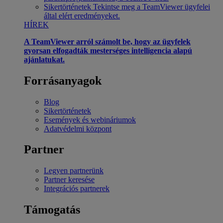
Sikertörténetek
Tekintse meg a TeamViewer ügyfelei
által elért eredményeket.
HÍREK
A TeamViewer arról számolt be, hogy az ügyfelek
gyorsan elfogadták mesterséges intelligencia alapú
ajánlatukat.
Forrásanyagok
Blog
Sikertörténetek
Események és webináriumok
Adatvédelmi központ
Partner
Legyen partnerünk
Partner keresése
Integrációs partnerek
Támogatás