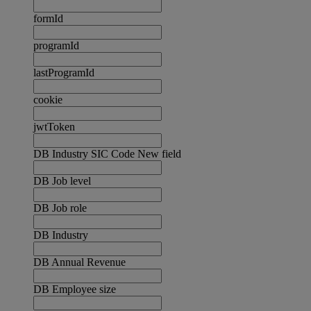
formId
programId
lastProgramId
cookie
jwtToken
DB Industry SIC Code New field
DB Job level
DB Job role
DB Industry
DB Annual Revenue
DB Employee size