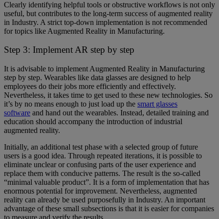
Clearly identifying helpful tools or obstructive workflows is not only
useful, but contributes to the long-term success of augmented reality
in Industry. A strict top-down implementation is not recommended
for topics like Augmented Reality in Manufacturing.
Step 3: Implement AR step by step
It is advisable to implement Augmented Reality in Manufacturing
step by step. Wearables like data glasses are designed to help
employees do their jobs more efficiently and effectively.
Nevertheless, it takes time to get used to these new technologies. So
it’s by no means enough to just load up the
smart glasses
software
and hand out the wearables. Instead, detailed training and
education should accompany the introduction of industrial
augmented reality.
Initially, an additional test phase with a selected group of future
users is a good idea. Through repeated iterations, it is possible to
eliminate unclear or confusing parts of the user experience and
replace them with conducive patterns. The result is the so-called
“minimal valuable product”. It is a form of implementation that has
enormous potential for improvement. Nevertheless, augmented
reality can already be used purposefully in Industry. An important
advantage of these small subsections is that it is easier for companies
to measure and verify the results.