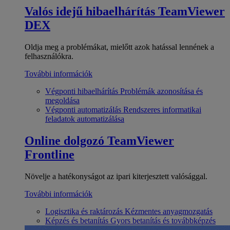
Valós idejű hibaelhárítás
TeamViewer
DEX
Oldja meg a problémákat, mielőtt azok hatással lennének a
felhasználókra.
További információk
Végponti hibaelhárítás
Problémák azonosítása és
megoldása
Végponti automatizálás
Rendszeres informatikai
feladatok automatizálása
Online dolgozó
TeamViewer
Frontline
Növelje a hatékonyságot az ipari kiterjesztett valósággal.
További információk
Logisztika és raktározás
Kézmentes anyagmozgatás
Képzés és betanítás
Gyors betanítás és továbbképzés