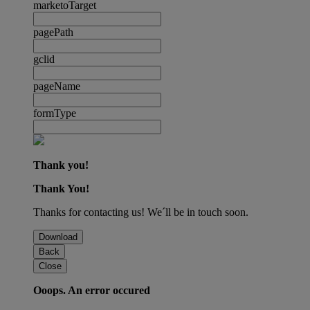
marketoTarget
pagePath
gclid
pageName
formType
Thank you!
Thank You!
Thanks for contacting us! We´ll be in touch soon.
Download
Back
Close
Ooops. An error occured