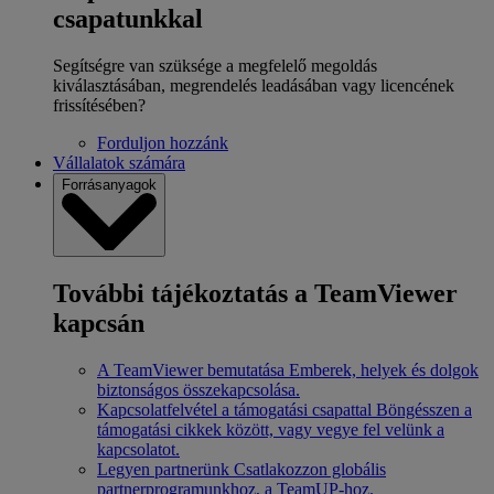
csapatunkkal
Segítségre van szüksége a megfelelő megoldás
kiválasztásában, megrendelés leadásában vagy licencének
frissítésében?
Forduljon hozzánk
Vállalatok számára
Forrásanyagok
További tájékoztatás a TeamViewer
kapcsán
A TeamViewer bemutatása
Emberek, helyek és dolgok
biztonságos összekapcsolása.
Kapcsolatfelvétel a támogatási csapattal
Böngésszen a
támogatási cikkek között, vagy vegye fel velünk a
kapcsolatot.
Legyen partnerünk
Csatlakozzon globális
partnerprogramunkhoz, a TeamUP-hoz.