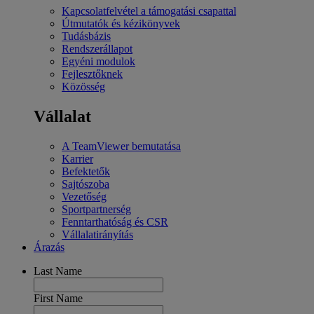
Kapcsolatfelvétel a támogatási csapattal
Útmutatók és kézikönyvek
Tudásbázis
Rendszerállapot
Egyéni modulok
Fejlesztőknek
Közösség
Vállalat
A TeamViewer bemutatása
Karrier
Befektetők
Sajtószoba
Vezetőség
Sportpartnerség
Fenntarthatóság és CSR
Vállalatirányítás
Árazás
Last Name
First Name