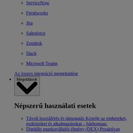
ServiceNow
Freshworks
Jira
Salesforce
Zendesk
Slack
Microsoft Teams
Az összes integráció megtekintése
Megoldások
Népszerű használati esetek
Távoli hozzáférés és támogatás
Kezelje az embereket,
eszközöket és alkalmazásokat – bárhonnan.
Digitális munkavállalói élmény (DEX)
Proaktívan