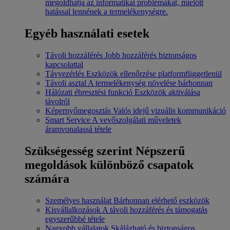
megoldhatja az informatikai problémákat, mielőtt
hatással lennének a termelékenységre.
Egyéb használati esetek
Távoli hozzáférés
Jobb hozzáférés biztonságos
kapcsolattal
Távvezérlés
Eszközök ellenőrzése platformfüggetlenül
Távoli asztal
A termelékenység növelése bárhonnan
Hálózati ébresztési funkció
Eszközök aktiválása
távolról
Képernyőmegosztás
Valós idejű vizuális kommunikáció
Smart Service
A vevőszolgálati műveletek
áramvonalassá tétele
Szükségesség szerint
Népszerű
megoldások különböző csapatok
számára
Személyes használat
Bárhonnan elérhető eszközök
Kisvállalkozások
A távoli hozzáférés és támogatás
egyszerűbbé tétele
Nagyobb vállalatok
Skálázható és biztonságos