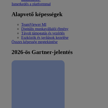
Ismerkedés a platformmal
Alapvető képességek
TeamViewer MI
Digitális munkavállalói élmény
Távoli támogatás és vezérlés
Eszközök és javítások kezelése
Összes képesség megtekintése
2026-ös Gartner-jelentés