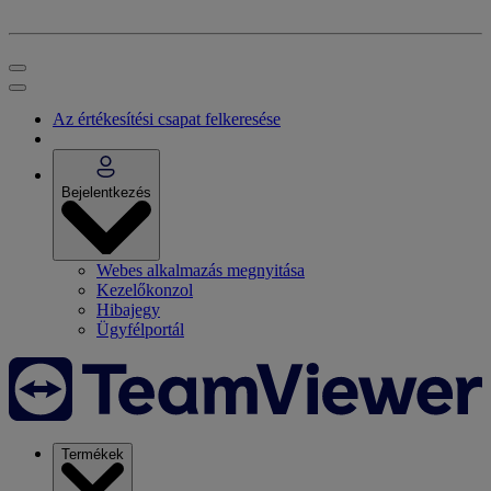
Az értékesítési csapat felkeresése
Bejelentkezés
Webes alkalmazás megnyitása
Kezelőkonzol
Hibajegy
Ügyfélportál
Termékek