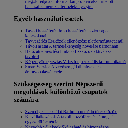
megoldhatja az informatikai problémákat, mielőtt
hatással lennének a termelékenységre.
Egyéb használati esetek
Távoli hozzáférés
Jobb hozzáférés biztonságos
kapcsolattal
Távvezérlés
Eszközök ellenőrzése platformfüggetlenül
Távoli asztal
A termelékenység növelése bárhonnan
Hálózati ébresztési funkció
Eszközök aktiválása
távolról
Képernyőmegosztás
Valós idejű vizuális kommunikáció
Smart Service
A vevőszolgálati műveletek
áramvonalassá tétele
Szükségesség szerint
Népszerű
megoldások különböző csapatok
számára
Személyes használat
Bárhonnan elérhető eszközök
Kisvállalkozások
A távoli hozzáférés és támogatás
egyszerűbbé tétele
Nagyobb vállalatok
Skálázható és biztonságos