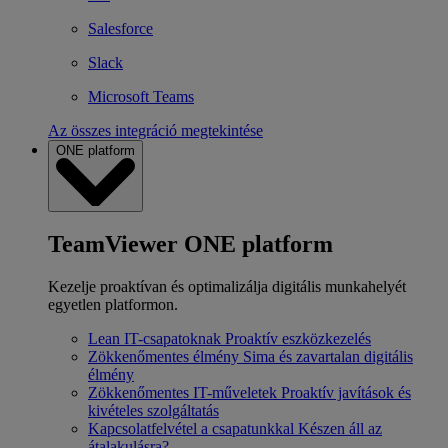
Salesforce
Slack
Microsoft Teams
Az összes integráció megtekintése
ONE platform
TeamViewer ONE platform
Kezelje proaktívan és optimalizálja digitális munkahelyét
egyetlen platformon.
Lean IT-csapatoknak
Proaktív eszközkezelés
Zökkenőmentes élmény
Sima és zavartalan digitális
élmény
Zökkenőmentes IT-műveletek
Proaktív javítások és
kivételes szolgáltatás
Kapcsolatfelvétel a csapatunkkal
Készen áll az
átalakulásra?