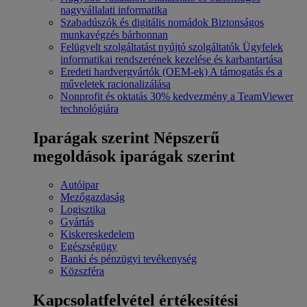
nagyvállalati informatika
Szabadúszók és digitális nomádok
Biztonságos
munkavégzés bárhonnan
Felügyelt szolgáltatást nyújtó szolgáltatók
Ügyfelek
informatikai rendszerének kezelése és karbantartása
Eredeti hardvergyártók (OEM-ek)
A támogatás és a
műveletek racionalizálása
Nonprofit és oktatás
30% kedvezmény a TeamViewer
technológiára
Iparágak szerint
Népszerű
megoldások iparágak szerint
Autóipar
Mezőgazdaság
Logisztika
Gyártás
Kiskereskedelem
Egészségügy
Banki és pénzügyi tevékenység
Közszféra
Kapcsolatfelvétel értékesítési