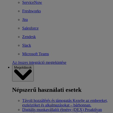
ServiceNow
Freshworks
Jira
Salesforce
Zendesk
Slack
Microsoft Teams
Az összes integráció megtekintése
Megoldások
Népszerű használati esetek
Távoli hozzáférés és támogatás
Kezelje az embereket,
eszközöket és alkalmazásokat – bárhonnan.
Digitális munkavállalói élmény (DEX)
Proaktívan