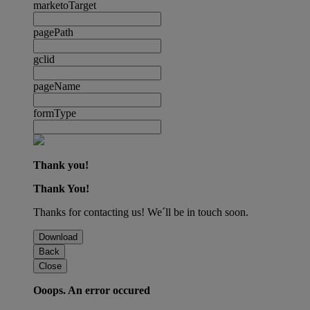
marketoTarget
pagePath
gclid
pageName
formType
Thank you!
Thank You!
Thanks for contacting us! We´ll be in touch soon.
Download
Back
Close
Ooops. An error occured