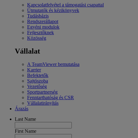
Kapcsolatfelvétel a támogatási csapattal
Útmutatók és kézikönyvek
Tudásbázis
Rendszerállapot
Egyéni modulok
Fejlesztőknek
Közösség
Vállalat
A TeamViewer bemutatása
Karrier
Befektetők
Sajtószoba
Vezetőség
Sportpartnerség
Fenntarthatóság és CSR
Vállalatirányítás
Árazás
Last Name
First Name