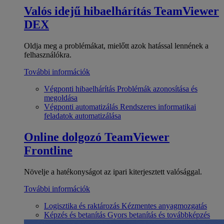
Valós idejű hibaelhárítás
TeamViewer
DEX
Oldja meg a problémákat, mielőtt azok hatással lennének a
felhasználókra.
További információk
Végponti hibaelhárítás
Problémák azonosítása és
megoldása
Végponti automatizálás
Rendszeres informatikai
feladatok automatizálása
Online dolgozó
TeamViewer
Frontline
Növelje a hatékonyságot az ipari kiterjesztett valósággal.
További információk
Logisztika és raktározás
Kézmentes anyagmozgatás
Képzés és betanítás
Gyors betanítás és továbbképzés