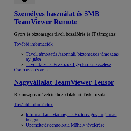
Személyes használat és SMB
TeamViewer Remote
Gyors és biztonságos távoli hozzáférés és IT-támogatás.
További információk
Távoli támogatás
Azonnali, biztonságos támogatás
nyújtása
Távoli kezelés
Eszközök figyelése és kezelése
Csomagok és árak
Nagyvállalat
TeamViewer Tensor
Biztonságos műveletekhez kialakított távkapcsolat.
További információk
Informatikai távtámogatás
Biztonságos, rugalmas,
integrált
Üzemeltetéstechnológia
Műhely távelérése