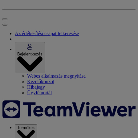
Az értékesítési csapat felkeresése
Bejelentkezés
Webes alkalmazás megnyitása
Kezelőkonzol
Hibajegy
Ügyfélportál
Termékek