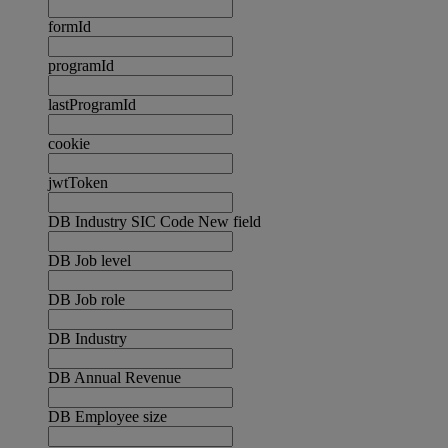
formId
programId
lastProgramId
cookie
jwtToken
DB Industry SIC Code New field
DB Job level
DB Job role
DB Industry
DB Annual Revenue
DB Employee size