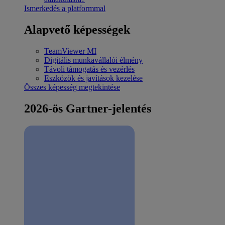
Ismerkedés a platformmal
Alapvető képességek
TeamViewer MI
Digitális munkavállalói élmény
Távoli támogatás és vezérlés
Eszközök és javítások kezelése
Összes képesség megtekintése
2026-ös Gartner-jelentés