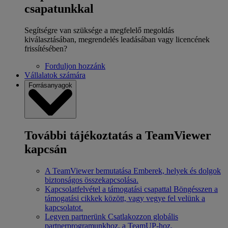
csapatunkkal
Segítségre van szüksége a megfelelő megoldás
kiválasztásában, megrendelés leadásában vagy licencének
frissítésében?
Forduljon hozzánk
Vállalatok számára
Forrásanyagok
További tájékoztatás a TeamViewer
kapcsán
A TeamViewer bemutatása
Emberek, helyek és dolgok
biztonságos összekapcsolása.
Kapcsolatfelvétel a támogatási csapattal
Böngésszen a
támogatási cikkek között, vagy vegye fel velünk a
kapcsolatot.
Legyen partnerünk
Csatlakozzon globális
partnerprogramunkhoz, a TeamUP-hoz.