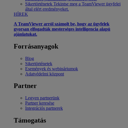
Sikertörténetek
Tekintse meg a TeamViewer ügyfelei
által elért eredményeket.
HÍREK
A TeamViewer arról számolt be, hogy az ügyfelek
gyorsan elfogadták mesterséges intelligencia alapú
ajánlatukat.
Forrásanyagok
Blog
Sikertörténetek
Események és webináriumok
Adatvédelmi központ
Partner
Legyen partnerünk
Partner keresése
Integrációs partnerek
Támogatás