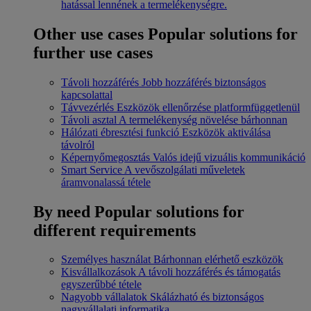
hatással lennének a termelékenységre.
Other use cases
Popular solutions for
further use cases
Távoli hozzáférés
Jobb hozzáférés biztonságos
kapcsolattal
Távvezérlés
Eszközök ellenőrzése platformfüggetlenül
Távoli asztal
A termelékenység növelése bárhonnan
Hálózati ébresztési funkció
Eszközök aktiválása
távolról
Képernyőmegosztás
Valós idejű vizuális kommunikáció
Smart Service
A vevőszolgálati műveletek
áramvonalassá tétele
By need
Popular solutions for
different requirements
Személyes használat
Bárhonnan elérhető eszközök
Kisvállalkozások
A távoli hozzáférés és támogatás
egyszerűbbé tétele
Nagyobb vállalatok
Skálázható és biztonságos
nagyvállalati informatika