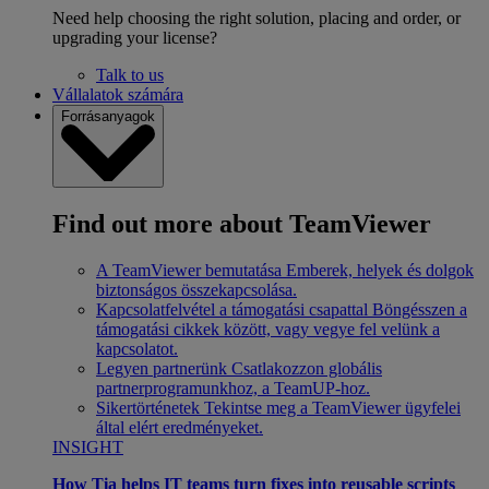
Need help choosing the right solution, placing and order, or
upgrading your license?
Talk to us
Vállalatok számára
Forrásanyagok
Find out more about TeamViewer
A TeamViewer bemutatása
Emberek, helyek és dolgok
biztonságos összekapcsolása.
Kapcsolatfelvétel a támogatási csapattal
Böngésszen a
támogatási cikkek között, vagy vegye fel velünk a
kapcsolatot.
Legyen partnerünk
Csatlakozzon globális
partnerprogramunkhoz, a TeamUP-hoz.
Sikertörténetek
Tekintse meg a TeamViewer ügyfelei
által elért eredményeket.
INSIGHT
How Tia helps IT teams turn fixes into reusable scripts