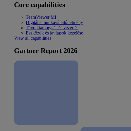
Core capabilities
TeamViewer MI
Digitális munkavállalói élmény
Távoli támogatás és vezérlés
Eszközök és javítások kezelése
View all capabilities
Gartner Report 2026