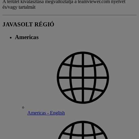
A terület kiválasztása megváltoztatja a teamviewer.com nyelvét
és/vagy tartalmát
JAVASOLT RÉGIÓ
Americas
Americas - English