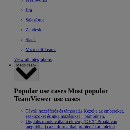
Freshworks
Jira
Salesforce
Zendesk
Slack
Microsoft Teams
View all integrations
Megoldások
Popular use cases
Most popular
TeamViewer use cases
Távoli hozzáférés és támogatás
Kezelje az embereket,
eszközöket és alkalmazásokat – bárhonnan.
Digitális munkavállalói élmény (DEX)
Proaktívan
megoldhatja az informatikai problémákat, mielőtt