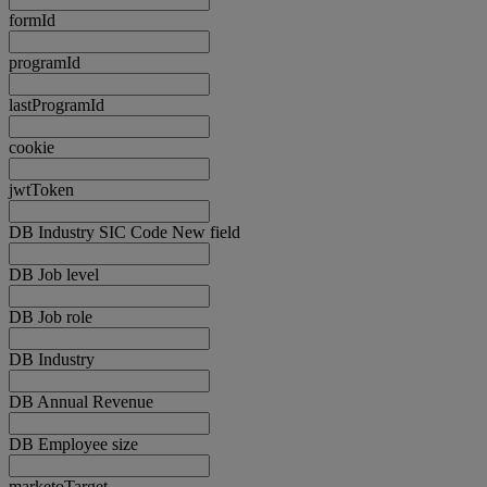
formId
programId
lastProgramId
cookie
jwtToken
DB Industry SIC Code New field
DB Job level
DB Job role
DB Industry
DB Annual Revenue
DB Employee size
marketoTarget