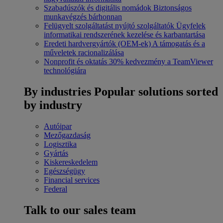
Szabadúszók és digitális nomádok
Biztonságos
munkavégzés bárhonnan
Felügyelt szolgáltatást nyújtó szolgáltatók
Ügyfelek
informatikai rendszerének kezelése és karbantartása
Eredeti hardvergyártók (OEM-ek)
A támogatás és a
műveletek racionalizálása
Nonprofit és oktatás
30% kedvezmény a TeamViewer
technológiára
By industries
Popular solutions sorted
by industry
Autóipar
Mezőgazdaság
Logisztika
Gyártás
Kiskereskedelem
Egészségügy
Financial services
Federal
Talk to our sales team