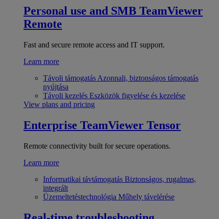
Personal use and SMB
TeamViewer
Remote
Fast and secure remote access and IT support.
Learn more
Távoli támogatás
Azonnali, biztonságos támogatás
nyújtása
Távoli kezelés
Eszközök figyelése és kezelése
View plans and pricing
Enterprise
TeamViewer Tensor
Remote connectivity built for secure operations.
Learn more
Informatikai távtámogatás
Biztonságos, rugalmas,
integrált
Üzemeltetéstechnológia
Műhely távelérése
Real-time troubleshooting