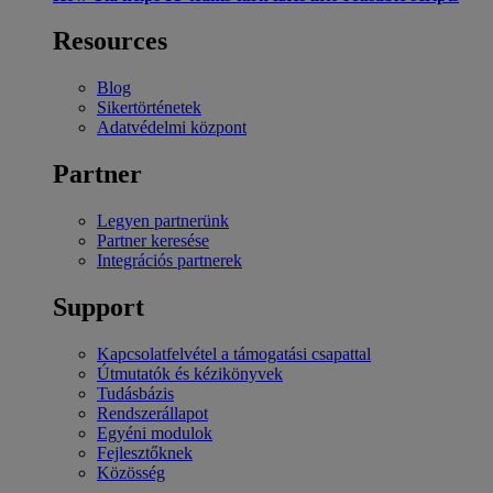
Resources
Blog
Sikertörténetek
Adatvédelmi központ
Partner
Legyen partnerünk
Partner keresése
Integrációs partnerek
Support
Kapcsolatfelvétel a támogatási csapattal
Útmutatók és kézikönyvek
Tudásbázis
Rendszerállapot
Egyéni modulok
Fejlesztőknek
Közösség