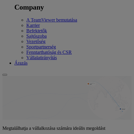
Company
A TeamViewer bemutatása
Karrier
Befektetők
Sajtószoba
Vezetőség
Sportpartnerség
Fenntarthatóság és CSR
Vállalatirányítás
Árazás
Megtalálhatja a vállalkozása számára ideális megoldást