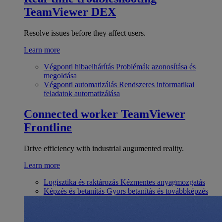
TeamViewer DEX
Resolve issues before they affect users.
Learn more
Végponti hibaelhárítás
Problémák azonosítása és
megoldása
Végponti automatizálás
Rendszeres informatikai
feladatok automatizálása
Connected worker
TeamViewer
Frontline
Drive efficiency with industrial augumented reality.
Learn more
Logisztika és raktározás
Kézmentes anyagmozgatás
Képzés és betanítás
Gyors betanítás és továbbképzés