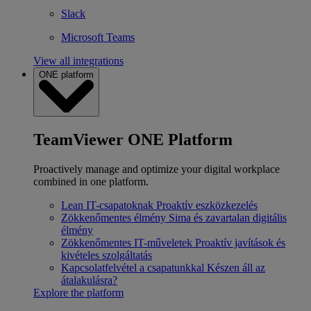
Slack
Microsoft Teams
View all integrations
ONE platform
TeamViewer ONE Platform
Proactively manage and optimize your digital workplace
combined in one platform.
Lean IT-csapatoknak
Proaktív eszközkezelés
Zökkenőmentes élmény
Sima és zavartalan digitális
élmény
Zökkenőmentes IT-műveletek
Proaktív javítások és
kivételes szolgáltatás
Kapcsolatfelvétel a csapatunkkal
Készen áll az
átalakulásra?
Explore the platform