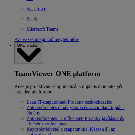
Salesforce
Slack
Microsoft Teams
Az összes integráció megtekintése
ONE platform
TeamViewer ONE platform
Kezelje proaktívan és optimalizálja digitális munkahelyét
egyetlen platformon.
Lean IT-csapatoknak
Proaktív eszközkezelés
Zökkenőmentes élmény
Sima és zavartalan digitális
élmény
Zökkenőmentes IT-műveletek
Proaktív javítások és
kivételes szolgáltatás
Kapcsolatfelvétel a csapatunkkal
Készen áll az
átalakulásra?