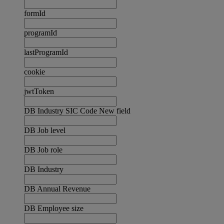
formId
programId
lastProgramId
cookie
jwtToken
DB Industry SIC Code New field
DB Job level
DB Job role
DB Industry
DB Annual Revenue
DB Employee size