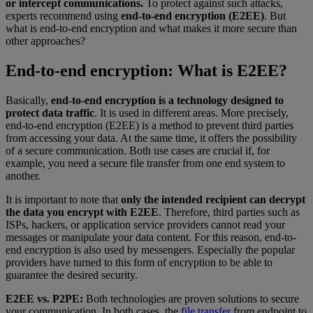
or intercept communications.
To protect against such attacks,
experts recommend using
end-to-end encryption (E2EE)
. But
what is end-to-end encryption and what makes it more secure than
other approaches?
End-to-end encryption: What is E2EE?
Basically,
end-to-end encryption is a technology designed to
protect data traffic
. It is used in different areas. More precisely,
end-to-end encryption (E2EE) is a method to prevent third parties
from accessing your data. At the same time, it offers the possibility
of a secure communication. Both use cases are crucial if, for
example, you need a secure file transfer from one end system to
another.
It is important to note that
only the intended recipient can decrypt
the data you encrypt with E2EE
. Therefore, third parties such as
ISPs, hackers, or application service providers cannot read your
messages or manipulate your data content. For this reason, end-to-
end encryption is also used by messengers. Especially the popular
providers have turned to this form of encryption to be able to
guarantee the desired security.
E2EE vs. P2PE:
Both technologies are proven solutions to secure
your communication. In both cases, the
file transfer
from endpoint to