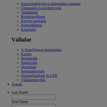
Kapcsolatfelvétel a támogatási csapattal
Útmutatók és kézikönyvek
Tudásbázis
Rendszerállapot
Egyéni modulok
Fejlesztőknek
Közösség
Vállalat
A TeamViewer bemutatása
Karrier
Befektetők
Sajtószoba
Vezetőség
Sportpartnerség
Fenntarthatóság és CSR
Vállalatirányítás
Árazás
Last Name
First Name