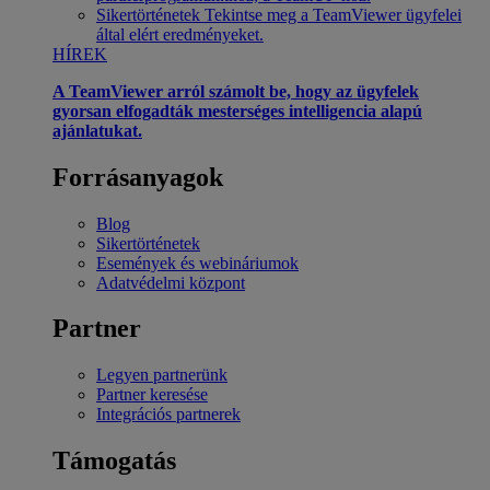
Sikertörténetek
Tekintse meg a TeamViewer ügyfelei
által elért eredményeket.
HÍREK
A TeamViewer arról számolt be, hogy az ügyfelek
gyorsan elfogadták mesterséges intelligencia alapú
ajánlatukat.
Forrásanyagok
Blog
Sikertörténetek
Események és webináriumok
Adatvédelmi központ
Partner
Legyen partnerünk
Partner keresése
Integrációs partnerek
Támogatás