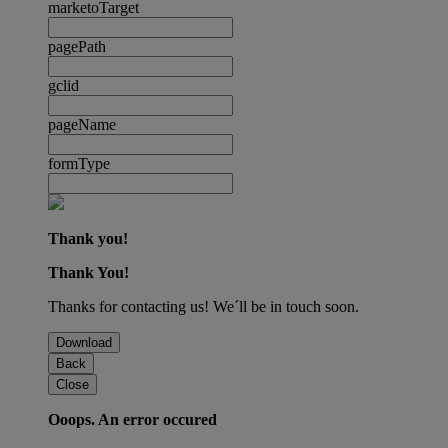
marketoTarget
pagePath
gclid
pageName
formType
Thank you!
Thank You!
Thanks for contacting us! We´ll be in touch soon.
Download
Back
Close
Ooops. An error occured