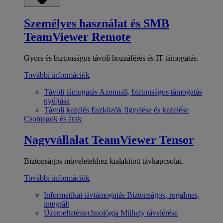
Személyes használat és SMB
TeamViewer Remote
Gyors és biztonságos távoli hozzáférés és IT-támogatás.
További információk
Távoli támogatás
Azonnali, biztonságos támogatás
nyújtása
Távoli kezelés
Eszközök figyelése és kezelése
Csomagok és árak
Nagyvállalat
TeamViewer Tensor
Biztonságos műveletekhez kialakított távkapcsolat.
További információk
Informatikai távtámogatás
Biztonságos, rugalmas,
integrált
Üzemeltetéstechnológia
Műhely távelérése