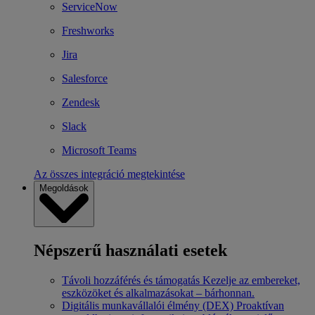
ServiceNow
Freshworks
Jira
Salesforce
Zendesk
Slack
Microsoft Teams
Az összes integráció megtekintése
Megoldások
Népszerű használati esetek
Távoli hozzáférés és támogatás
Kezelje az embereket,
eszközöket és alkalmazásokat – bárhonnan.
Digitális munkavállalói élmény (DEX)
Proaktívan