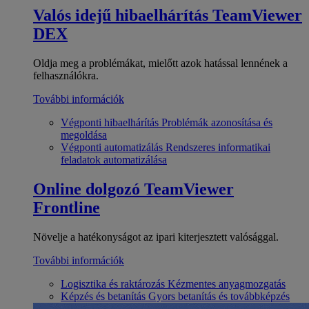
Valós idejű hibaelhárítás
TeamViewer
DEX
Oldja meg a problémákat, mielőtt azok hatással lennének a
felhasználókra.
További információk
Végponti hibaelhárítás
Problémák azonosítása és
megoldása
Végponti automatizálás
Rendszeres informatikai
feladatok automatizálása
Online dolgozó
TeamViewer
Frontline
Növelje a hatékonyságot az ipari kiterjesztett valósággal.
További információk
Logisztika és raktározás
Kézmentes anyagmozgatás
Képzés és betanítás
Gyors betanítás és továbbképzés