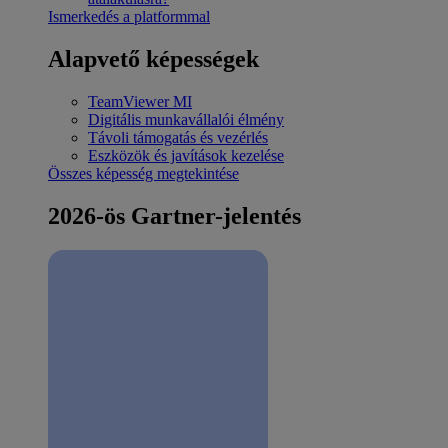
Ismerkedés a platformmal
Alapvető képességek
TeamViewer MI
Digitális munkavállalói élmény
Távoli támogatás és vezérlés
Eszközök és javítások kezelése
Összes képesség megtekintése
2026-ös Gartner-jelentés