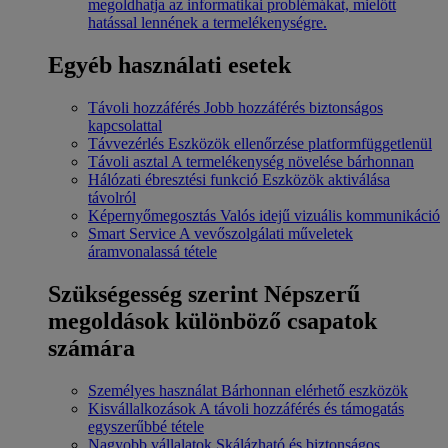
megoldhatja az informatikai problémákat, mielőtt
hatással lennének a termelékenységre.
Egyéb használati esetek
Távoli hozzáférés
Jobb hozzáférés biztonságos
kapcsolattal
Távvezérlés
Eszközök ellenőrzése platformfüggetlenül
Távoli asztal
A termelékenység növelése bárhonnan
Hálózati ébresztési funkció
Eszközök aktiválása
távolról
Képernyőmegosztás
Valós idejű vizuális kommunikáció
Smart Service
A vevőszolgálati műveletek
áramvonalassá tétele
Szükségesség szerint
Népszerű
megoldások különböző csapatok
számára
Személyes használat
Bárhonnan elérhető eszközök
Kisvállalkozások
A távoli hozzáférés és támogatás
egyszerűbbé tétele
Nagyobb vállalatok
Skálázható és biztonságos