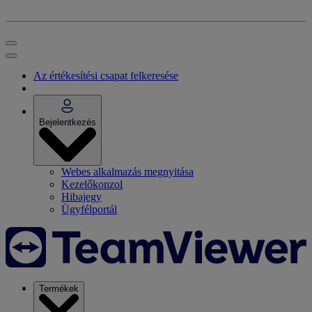
Az értékesítési csapat felkeresése
Bejelentkezés
Webes alkalmazás megnyitása
Kezelőkonzol
Hibajegy
Ügyfélportál
Termékek