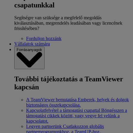
csapatunkkal
Segítségre van szüksége a megfelelő megoldás
kiválasztásában, megrendelés leadásában vagy licencének
frissítésében?
Forduljon hozzánk
Vállalatok számára
Forrásanyagok
További tájékoztatás a TeamViewer
kapcsán
A TeamViewer bemutatása
Emberek, helyek és dolgok
biztonságos összekapcsolása.
Kapcsolatfelvétel a támogatási csapattal
Böngésszen a
támogatási cikkek között, vagy vegye fel velünk a
kapcsolatot.
Legyen partnerünk
Csatlakozzon globális
partnerprogramunkhoz, a TeamUP-hoz.