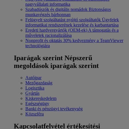
nagyvállalati informatika
Szabadúszók és digitális nomádok
Biztonságos
munkavégzés bárhonnan
Felügyelt szolgáltatást nyújtó szolgáltatók
Ügyfelek
informatikai rendszerének kezelése és karbantartása
Eredeti hardvergyártók (OEM-ek)
A támogatás és a
műveletek racionalizálása
Nonprofit és oktatás
30% kedvezmény a TeamViewer
technológiára
Iparágak szerint
Népszerű
megoldások iparágak szerint
Autóipar
Mezőgazdaság
Logisztika
Gyártás
Kiskereskedelem
Egészségügy
Banki és pénzügyi tevékenység
Közszféra
Kapcsolatfelvétel értékesítési