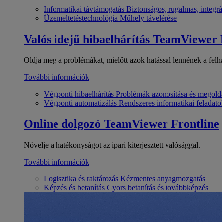
Informatikai távtámogatás
Biztonságos, rugalmas, integrá
Üzemeltetéstechnológia
Műhely távelérése
Valós idejű hibaelhárítás
TeamViewer
Oldja meg a problémákat, mielőtt azok hatással lennének a felh
További információk
Végponti hibaelhárítás
Problémák azonosítása és megold
Végponti automatizálás
Rendszeres informatikai feladato
Online dolgozó
TeamViewer Frontline
Növelje a hatékonyságot az ipari kiterjesztett valósággal.
További információk
Logisztika és raktározás
Kézmentes anyagmozgatás
Képzés és betanítás
Gyors betanítás és továbbképzés