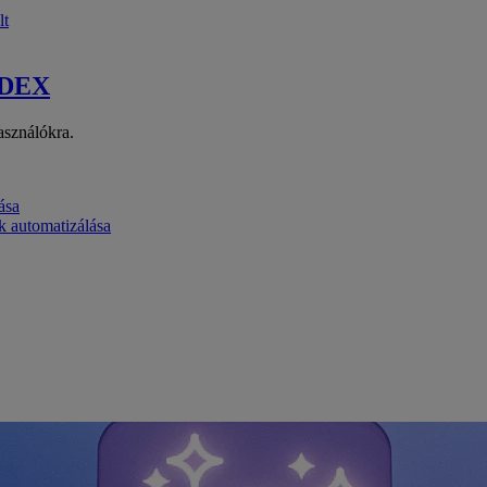
lt
 DEX
asználókra.
ása
k automatizálása