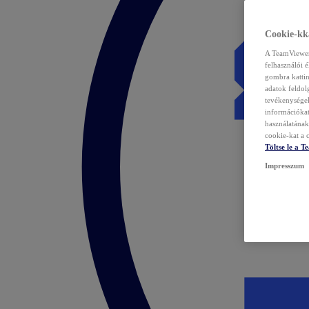
Cookie-kka
A TeamViewer 
felhasználói 
gombra kattin
adatok feldol
tevékenységek
információka
használatának 
cookie-kat a c
Töltse le a 
Impresszum