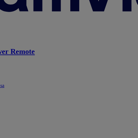
er Remote
ása