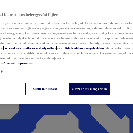
l kapcsolatos beleegyezési fejléc
és partnerei szeretnének cookie-kat és hasonló technológiákat elhelyezni és alkalmazni az eszkö
élmény és a marketingtevékenységek személyre szabása érdekében, valamint elemzési célból. A
„
tva beleegyezik (i) az összes cookie elhelyezésébe és használatába, valamint (ii) a cookie-k haszn
gozásába, amelyeket társíthatunk a termékek használatából és a használathoz kapcsolódó elemzési
ből származó adatokhoz. A cookie-k elhelyezésével és az adatok feldolgozásával kapcsolatos to
t a
cookie-kra vonatkozó szabályzatban
és az
Adatvédelmi irányelvekben
találja, különös tekin
konkrét céljaira, a külső címzettekre és a cookie-k tárolási időtartamára. Ha szeretné megadni a saj
ookie-k beállításainak területén szabhatja testre.
TeamViewert
Impresszum
Sütik beállítása
Összes süti elfogadása