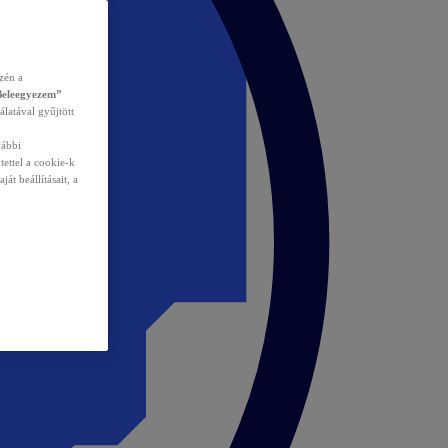
zén a
Beleegyezem”
álatával gyűjtött
vábbi
tettel a cookie-k
át beállításait, a