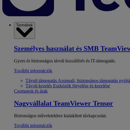
Termékek
Személyes használat és SMB
TeamView
Gyors és biztonságos távoli hozzáférés és IT-támogatás.
További információk
Távoli támogatás
Azonnali, biztonságos támogatás nyújt
Távoli kezelés
Eszközök figyelése és kezelése
Csomagok és árak
Nagyvállalat
TeamViewer Tensor
Biztonságos műveletekhez kialakított távkapcsolat.
További információk