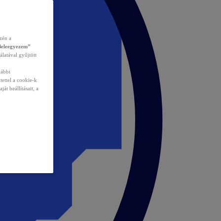
zén a
Beleegyezem”
álatával gyűjtött
vábbi
tettel a cookie-k
át beállításait, a