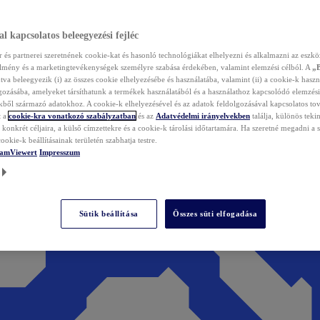
l kapcsolatos beleegyezési fejléc
és partnerei szeretnének cookie-kat és hasonló technológiákat elhelyezni és alkalmazni az eszkö
élmény és a marketingtevékenységek személyre szabása érdekében, valamint elemzési célból. A
„
tva beleegyezik (i) az összes cookie elhelyezésébe és használatába, valamint (ii) a cookie-k haszn
gozásába, amelyeket társíthatunk a termékek használatából és a használathoz kapcsolódó elemzési
ből származó adatokhoz. A cookie-k elhelyezésével és az adatok feldolgozásával kapcsolatos to
t a
cookie-kra vonatkozó szabályzatban
és az
Adatvédelmi irányelvekben
találja, különös tekin
konkrét céljaira, a külső címzettekre és a cookie-k tárolási időtartamára. Ha szeretné megadni a saj
ookie-k beállításainak területén szabhatja testre.
TeamViewert
Impresszum
Sütik beállítása
Összes süti elfogadása