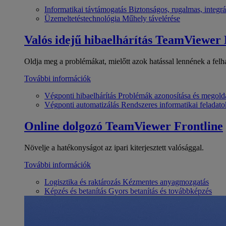
Informatikai távtámogatás
Biztonságos, rugalmas, integrá
Üzemeltetéstechnológia
Műhely távelérése
Valós idejű hibaelhárítás
TeamViewer
Oldja meg a problémákat, mielőtt azok hatással lennének a felh
További információk
Végponti hibaelhárítás
Problémák azonosítása és megold
Végponti automatizálás
Rendszeres informatikai feladato
Online dolgozó
TeamViewer Frontline
Növelje a hatékonyságot az ipari kiterjesztett valósággal.
További információk
Logisztika és raktározás
Kézmentes anyagmozgatás
Képzés és betanítás
Gyors betanítás és továbbképzés