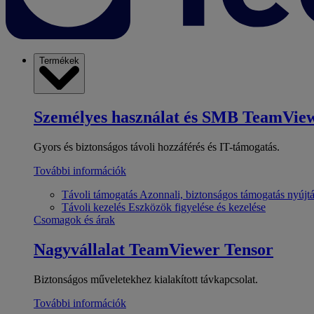
Termékek
Személyes használat és SMB
TeamView
Gyors és biztonságos távoli hozzáférés és IT-támogatás.
További információk
Távoli támogatás
Azonnali, biztonságos támogatás nyújt
Távoli kezelés
Eszközök figyelése és kezelése
Csomagok és árak
Nagyvállalat
TeamViewer Tensor
Biztonságos műveletekhez kialakított távkapcsolat.
További információk