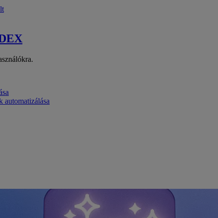
lt
 DEX
asználókra.
ása
k automatizálása