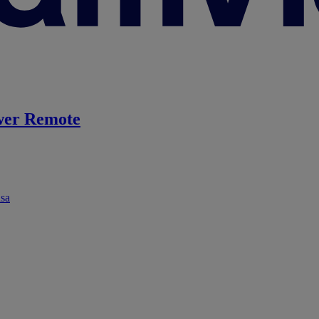
er Remote
ása