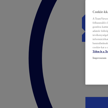
Cookie-kka
A TeamViewer 
felhasználói 
gombra kattin
adatok feldol
tevékenységek
információka
használatának 
cookie-kat a c
Töltse le a 
Impresszum