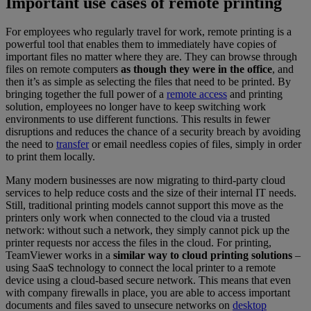
Important use cases of remote printing
For employees who regularly travel for work, remote printing is a
powerful tool that enables them to immediately have copies of
important files no matter where they are. They can browse through
files on remote computers
as though they were in the office
, and
then it’s as simple as selecting the files that need to be printed. By
bringing together the full power of a
remote access
and printing
solution, employees no longer have to keep switching work
environments to use different functions. This results in fewer
disruptions and reduces the chance of a security breach by avoiding
the need to
transfer
or email needless copies of files, simply in order
to print them locally.
Many modern businesses are now migrating to third-party cloud
services to help reduce costs and the size of their internal IT needs.
Still, traditional printing models cannot support this move as the
printers only work when connected to the cloud via a trusted
network: without such a network, they simply cannot pick up the
printer requests nor access the files in the cloud. For printing,
TeamViewer works in a
similar way to cloud printing solutions
–
using SaaS technology to connect the local printer to a remote
device using a cloud-based secure network. This means that even
with company firewalls in place, you are able to access important
documents and files saved to unsecure networks on
desktop