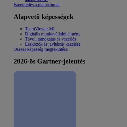
Ismerkedés a platformmal
Alapvető képességek
TeamViewer MI
Digitális munkavállalói élmény
Távoli támogatás és vezérlés
Eszközök és javítások kezelése
Összes képesség megtekintése
2026-ös Gartner-jelentés