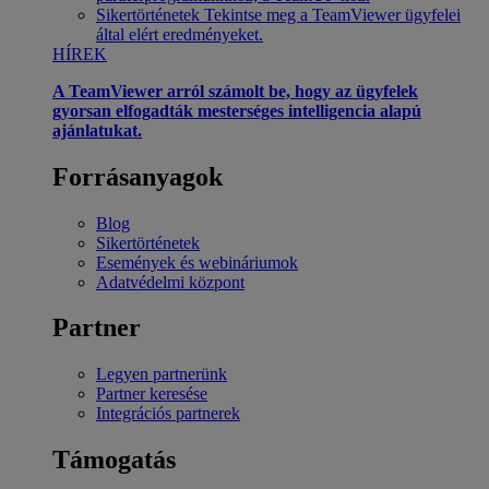
Sikertörténetek
Tekintse meg a TeamViewer ügyfelei
által elért eredményeket.
HÍREK
A TeamViewer arról számolt be, hogy az ügyfelek
gyorsan elfogadták mesterséges intelligencia alapú
ajánlatukat.
Forrásanyagok
Blog
Sikertörténetek
Események és webináriumok
Adatvédelmi központ
Partner
Legyen partnerünk
Partner keresése
Integrációs partnerek
Támogatás