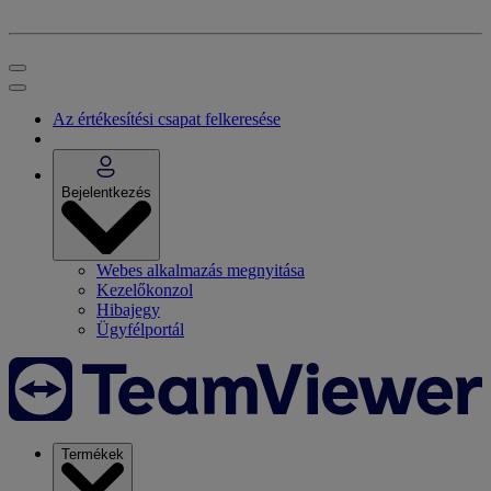
Az értékesítési csapat felkeresése
Bejelentkezés
Webes alkalmazás megnyitása
Kezelőkonzol
Hibajegy
Ügyfélportál
Termékek