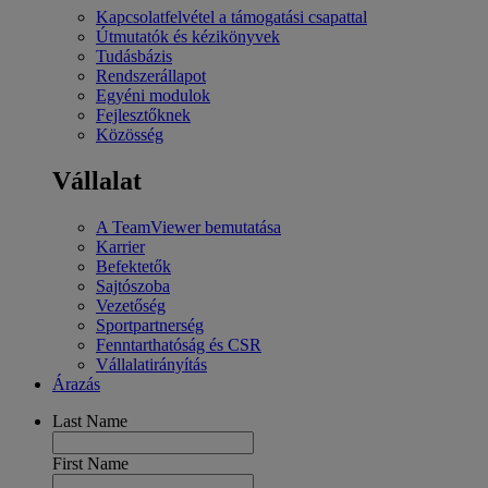
Kapcsolatfelvétel a támogatási csapattal
Útmutatók és kézikönyvek
Tudásbázis
Rendszerállapot
Egyéni modulok
Fejlesztőknek
Közösség
Vállalat
A TeamViewer bemutatása
Karrier
Befektetők
Sajtószoba
Vezetőség
Sportpartnerség
Fenntarthatóság és CSR
Vállalatirányítás
Árazás
Last Name
First Name