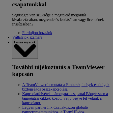
csapatunkkal
Segítségre van szüksége a megfelelő megoldás
kiválasztásában, megrendelés leadásában vagy licencének
frissítésében?
Forduljon hozzánk
Vállalatok számára
Forrásanyagok
További tájékoztatás a TeamViewer
kapcsán
A TeamViewer bemutatása
Emberek, helyek és dolgok
biztonságos összekapcsolása.
Kapcsolatfelvétel a támogatási csapattal
Böngésszen a
támogatási cikkek között, vagy vegye fel velünk a
kapcsolatot.
Legyen partnerünk
Csatlakozzon globális
partnerprogramunkhoz, a TeamUP-hoz.