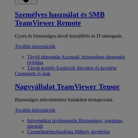
Személyes használat és SMB
TeamViewer Remote
Gyors és biztonságos távoli hozzáférés és IT-támogatás.
További információk
Távoli támogatás
Azonnali, biztonságos támogatás
nyújtása
Távoli kezelés
Eszközök figyelése és kezelése
Csomagok és árak
Nagyvállalat
TeamViewer Tensor
Biztonságos műveletekhez kialakított távkapcsolat.
További információk
Informatikai távtámogatás
Biztonságos, rugalmas,
integrált
Üzemeltetéstechnológia
Műhely távelérése