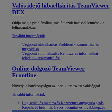
Valós idejű hibaelhárítás
TeamViewer
DEX
Oldja meg a problémákat, mielőtt azok hatással lennének a
felhasználókra.
További információk
Végponti hibaelhárítás
Problémák azonosítása és
megoldása
Végponti automatizálás
Rendszeres informatikai
feladatok automatizálása
Online dolgozó
TeamViewer
Frontline
Növelje a hatékonyságot az ipari kiterjesztett valósággal.
További információk
Logisztika és raktározás
Kézmentes anyagmozgatás
Képzés és betanítás
Gyors betanítás és továbbképzés