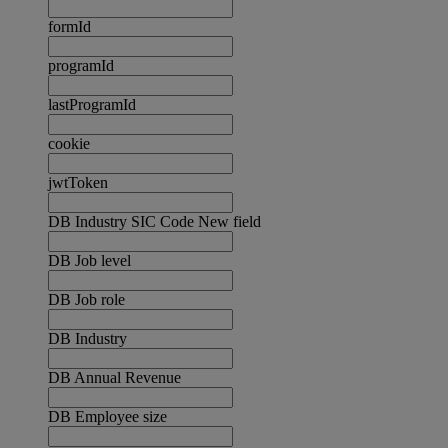
formId
programId
lastProgramId
cookie
jwtToken
DB Industry SIC Code New field
DB Job level
DB Job role
DB Industry
DB Annual Revenue
DB Employee size