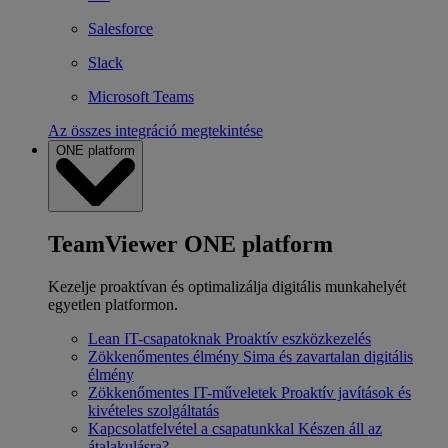
Salesforce
Slack
Microsoft Teams
Az összes integráció megtekintése
ONE platform
TeamViewer ONE platform
Kezelje proaktívan és optimalizálja digitális munkahelyét
egyetlen platformon.
Lean IT-csapatoknak
Proaktív eszközkezelés
Zökkenőmentes élmény
Sima és zavartalan digitális
élmény
Zökkenőmentes IT-műveletek
Proaktív javítások és
kivételes szolgáltatás
Kapcsolatfelvétel a csapatunkkal
Készen áll az
átalakulásra?