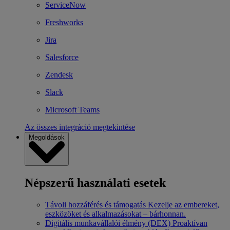
ServiceNow
Freshworks
Jira
Salesforce
Zendesk
Slack
Microsoft Teams
Az összes integráció megtekintése
Megoldások
Népszerű használati esetek
Távoli hozzáférés és támogatás
Kezelje az embereket,
eszközöket és alkalmazásokat – bárhonnan.
Digitális munkavállalói élmény (DEX)
Proaktívan