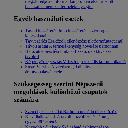
megoldhatja az informatikai problémákat, mielőtt
hatással lennének a termelékenységre.
Egyéb használati esetek
Távoli hozzáférés
Jobb hozzáférés biztonságos
kapcsolattal
Távvezérlés
Eszközök ellenőrzése platformfüggetlenül
Távoli asztal
A termelékenység növelése bárhonnan
Hálózati ébresztési funkció
Eszközök aktiválása
távolról
Képernyőmegosztás
Valós idejű vizuális kommunikáció
Smart Service
A vevőszolgálati műveletek
áramvonalassá tétele
Szükségesség szerint
Népszerű
megoldások különböző csapatok
számára
Személyes használat
Bárhonnan elérhető eszközök
Kisvállalkozások
A távoli hozzáférés és támogatás
egyszerűbbé tétele
Nagyobb vállalatok
Skálázható és biztonságos