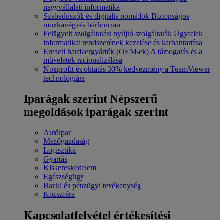
nagyvállalati informatika
Szabadúszók és digitális nomádok
Biztonságos
munkavégzés bárhonnan
Felügyelt szolgáltatást nyújtó szolgáltatók
Ügyfelek
informatikai rendszerének kezelése és karbantartása
Eredeti hardvergyártók (OEM-ek)
A támogatás és a
műveletek racionalizálása
Nonprofit és oktatás
30% kedvezmény a TeamViewer
technológiára
Iparágak szerint
Népszerű
megoldások iparágak szerint
Autóipar
Mezőgazdaság
Logisztika
Gyártás
Kiskereskedelem
Egészségügy
Banki és pénzügyi tevékenység
Közszféra
Kapcsolatfelvétel értékesítési