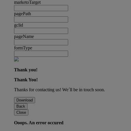
marketoTarget
pagePath
gclid
pageName
formType
Thank you!
Thank You!
Thanks for contacting us! We´ll be in touch soon.
Download
Back
Close
Ooops. An error occured