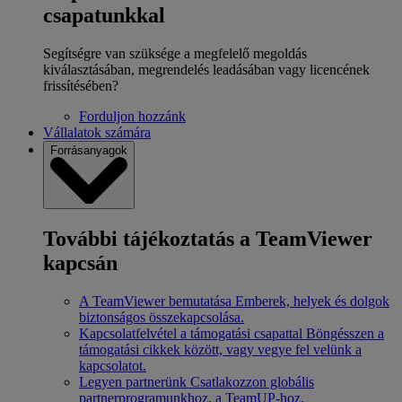
csapatunkkal
Segítségre van szüksége a megfelelő megoldás
kiválasztásában, megrendelés leadásában vagy licencének
frissítésében?
Forduljon hozzánk
Vállalatok számára
Forrásanyagok
További tájékoztatás a TeamViewer
kapcsán
A TeamViewer bemutatása
Emberek, helyek és dolgok
biztonságos összekapcsolása.
Kapcsolatfelvétel a támogatási csapattal
Böngésszen a
támogatási cikkek között, vagy vegye fel velünk a
kapcsolatot.
Legyen partnerünk
Csatlakozzon globális
partnerprogramunkhoz, a TeamUP-hoz.