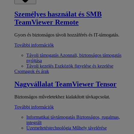
Személyes használat és SMB
TeamViewer Remote
Gyors és biztonságos távoli hozzáférés és IT-támogatás.
További információk
Távoli támogatás
Azonnali, biztonságos támogatás
nyújtása
Távoli kezelés
Eszközök figyelése és kezelése
Csomagok és árak
Nagyvállalat
TeamViewer Tensor
Biztonságos műveletekhez kialakított távkapcsolat.
További információk
Informatikai távtámogatás
Biztonságos, rugalmas,
integrált
Üzemeltetéstechnológia
Műhely távelérése