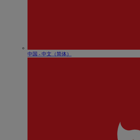
中国 - 中⽂（简体）