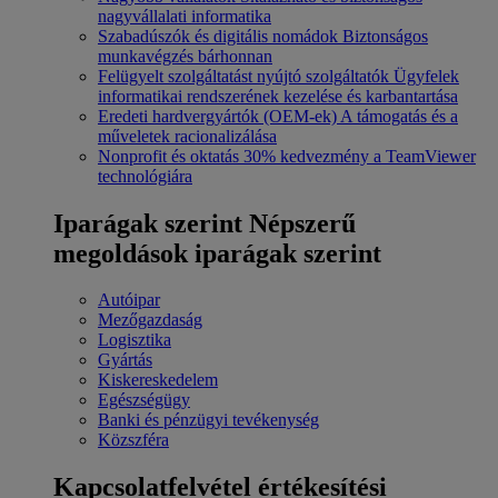
nagyvállalati informatika
Szabadúszók és digitális nomádok
Biztonságos
munkavégzés bárhonnan
Felügyelt szolgáltatást nyújtó szolgáltatók
Ügyfelek
informatikai rendszerének kezelése és karbantartása
Eredeti hardvergyártók (OEM-ek)
A támogatás és a
műveletek racionalizálása
Nonprofit és oktatás
30% kedvezmény a TeamViewer
technológiára
Iparágak szerint
Népszerű
megoldások iparágak szerint
Autóipar
Mezőgazdaság
Logisztika
Gyártás
Kiskereskedelem
Egészségügy
Banki és pénzügyi tevékenység
Közszféra
Kapcsolatfelvétel értékesítési