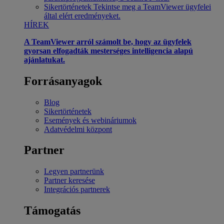
Sikertörténetek
Tekintse meg a TeamViewer ügyfelei
által elért eredményeket.
HÍREK
A TeamViewer arról számolt be, hogy az ügyfelek
gyorsan elfogadták mesterséges intelligencia alapú
ajánlatukat.
Forrásanyagok
Blog
Sikertörténetek
Események és webináriumok
Adatvédelmi központ
Partner
Legyen partnerünk
Partner keresése
Integrációs partnerek
Támogatás