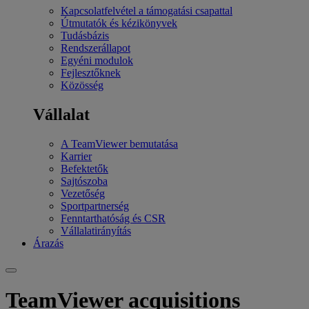
Kapcsolatfelvétel a támogatási csapattal
Útmutatók és kézikönyvek
Tudásbázis
Rendszerállapot
Egyéni modulok
Fejlesztőknek
Közösség
Vállalat
A TeamViewer bemutatása
Karrier
Befektetők
Sajtószoba
Vezetőség
Sportpartnerség
Fenntarthatóság és CSR
Vállalatirányítás
Árazás
TeamViewer acquisitions