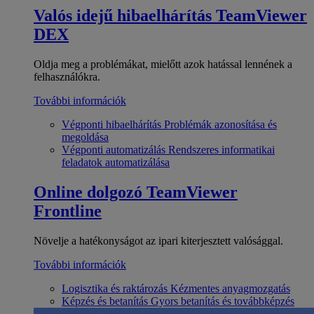
Valós idejű hibaelhárítás
TeamViewer
DEX
Oldja meg a problémákat, mielőtt azok hatással lennének a
felhasználókra.
További információk
Végponti hibaelhárítás
Problémák azonosítása és
megoldása
Végponti automatizálás
Rendszeres informatikai
feladatok automatizálása
Online dolgozó
TeamViewer
Frontline
Növelje a hatékonyságot az ipari kiterjesztett valósággal.
További információk
Logisztika és raktározás
Kézmentes anyagmozgatás
Képzés és betanítás
Gyors betanítás és továbbképzés