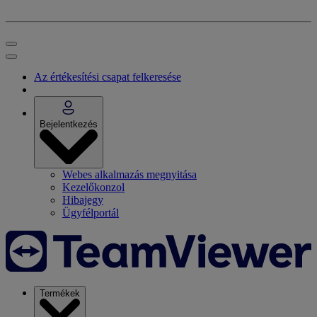
Az értékesítési csapat felkeresése
Bejelentkezés
Webes alkalmazás megnyitása
Kezelőkonzol
Hibajegy
Ügyfélportál
Termékek