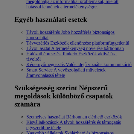
megoldhatja az informatikai problémákat, mielőtt
hatással lennének a termelékenységre.
Egyéb használati esetek
Távoli hozzáférés
Jobb hozzáférés biztonságos
kapcsolattal
Távvezérlés
Eszközök ellenőrzése platformfüggetlenül
Távoli asztal
A termelékenység növelése bárhonnan
Hálózati ébresztési funkció
Eszközök aktiválása
távolról
Képernyőmegosztás
Valós idejű vizuális kommunikáció
Smart Service
A vevőszolgálati műveletek
áramvonalassá tétele
Szükségesség szerint
Népszerű
megoldások különböző csapatok
számára
Személyes használat
Bárhonnan elérhető eszközök
Kisvállalkozások
A távoli hozzáférés és támogatás
egyszerűbbé tétele
Nagyobb vállalatok
Skálázható és biztonságos