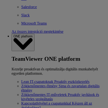
Salesforce
Slack
Microsoft Teams
Az összes integráció megtekintése
ONE platform
TeamViewer ONE platform
Kezelje proaktívan és optimalizálja digitális munkahelyét
egyetlen platformon.
Lean IT-csapatoknak
Proaktív eszközkezelés
Zökkenőmentes élmény
Sima és zavartalan digitális
élmény
Zökkenőmentes IT-műveletek
Proaktív javítások és
kivételes szolgáltatás
Kapcsolatfelvétel a csapatunkkal
Készen áll az
átalakulásra?