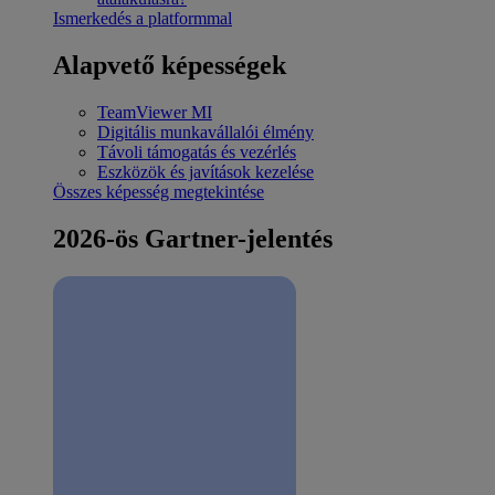
Ismerkedés a platformmal
Alapvető képességek
TeamViewer MI
Digitális munkavállalói élmény
Távoli támogatás és vezérlés
Eszközök és javítások kezelése
Összes képesség megtekintése
2026-ös Gartner-jelentés