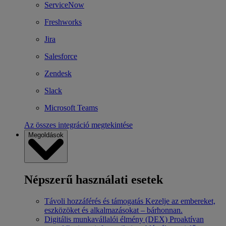
ServiceNow
Freshworks
Jira
Salesforce
Zendesk
Slack
Microsoft Teams
Az összes integráció megtekintése
Megoldások
Népszerű használati esetek
Távoli hozzáférés és támogatás
Kezelje az embereket,
eszközöket és alkalmazásokat – bárhonnan.
Digitális munkavállalói élmény (DEX)
Proaktívan