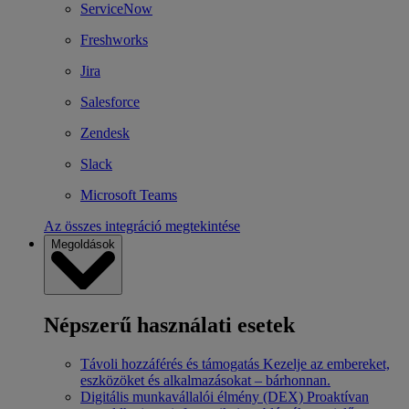
ServiceNow
Freshworks
Jira
Salesforce
Zendesk
Slack
Microsoft Teams
Az összes integráció megtekintése
Megoldások
Népszerű használati esetek
Távoli hozzáférés és támogatás
Kezelje az embereket,
eszközöket és alkalmazásokat – bárhonnan.
Digitális munkavállalói élmény (DEX)
Proaktívan