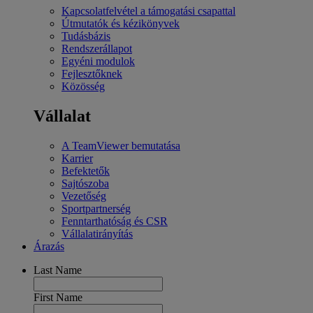
Kapcsolatfelvétel a támogatási csapattal
Útmutatók és kézikönyvek
Tudásbázis
Rendszerállapot
Egyéni modulok
Fejlesztőknek
Közösség
Vállalat
A TeamViewer bemutatása
Karrier
Befektetők
Sajtószoba
Vezetőség
Sportpartnerség
Fenntarthatóság és CSR
Vállalatirányítás
Árazás
Last Name
First Name