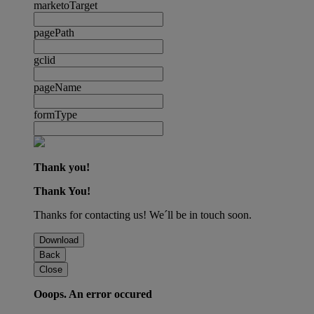
marketoTarget
pagePath
gclid
pageName
formType
Thank you!
Thank You!
Thanks for contacting us! We´ll be in touch soon.
Download
Back
Close
Ooops. An error occured