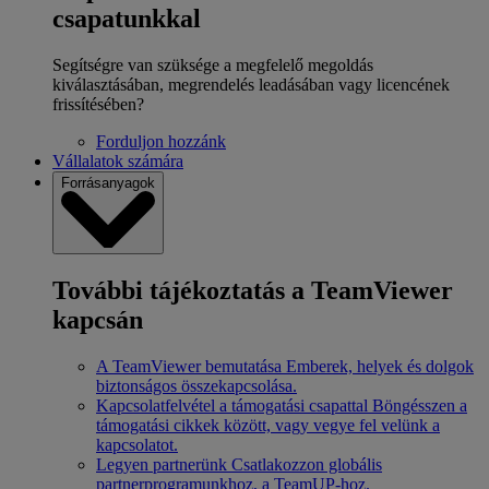
csapatunkkal
Segítségre van szüksége a megfelelő megoldás
kiválasztásában, megrendelés leadásában vagy licencének
frissítésében?
Forduljon hozzánk
Vállalatok számára
Forrásanyagok
További tájékoztatás a TeamViewer
kapcsán
A TeamViewer bemutatása
Emberek, helyek és dolgok
biztonságos összekapcsolása.
Kapcsolatfelvétel a támogatási csapattal
Böngésszen a
támogatási cikkek között, vagy vegye fel velünk a
kapcsolatot.
Legyen partnerünk
Csatlakozzon globális
partnerprogramunkhoz, a TeamUP-hoz.