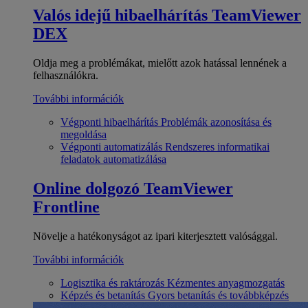
Valós idejű hibaelhárítás
TeamViewer
DEX
Oldja meg a problémákat, mielőtt azok hatással lennének a
felhasználókra.
További információk
Végponti hibaelhárítás
Problémák azonosítása és
megoldása
Végponti automatizálás
Rendszeres informatikai
feladatok automatizálása
Online dolgozó
TeamViewer
Frontline
Növelje a hatékonyságot az ipari kiterjesztett valósággal.
További információk
Logisztika és raktározás
Kézmentes anyagmozgatás
Képzés és betanítás
Gyors betanítás és továbbképzés