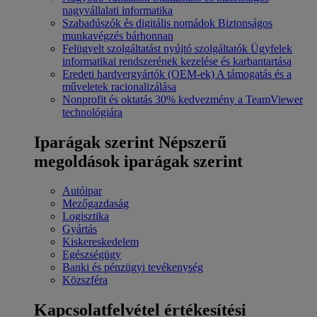
nagyvállalati informatika
Szabadúszók és digitális nomádok
Biztonságos
munkavégzés bárhonnan
Felügyelt szolgáltatást nyújtó szolgáltatók
Ügyfelek
informatikai rendszerének kezelése és karbantartása
Eredeti hardvergyártók (OEM-ek)
A támogatás és a
műveletek racionalizálása
Nonprofit és oktatás
30% kedvezmény a TeamViewer
technológiára
Iparágak szerint
Népszerű
megoldások iparágak szerint
Autóipar
Mezőgazdaság
Logisztika
Gyártás
Kiskereskedelem
Egészségügy
Banki és pénzügyi tevékenység
Közszféra
Kapcsolatfelvétel értékesítési