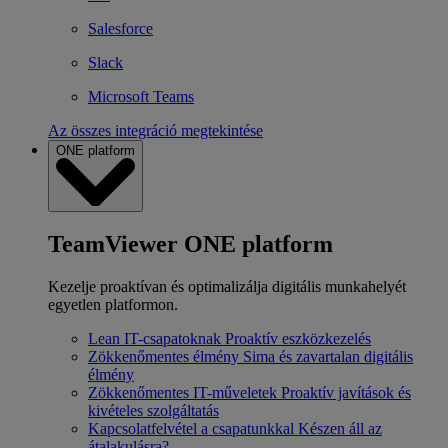
Salesforce
Slack
Microsoft Teams
Az összes integráció megtekintése
ONE platform
TeamViewer ONE platform
Kezelje proaktívan és optimalizálja digitális munkahelyét
egyetlen platformon.
Lean IT-csapatoknak
Proaktív eszközkezelés
Zökkenőmentes élmény
Sima és zavartalan digitális
élmény
Zökkenőmentes IT-műveletek
Proaktív javítások és
kivételes szolgáltatás
Kapcsolatfelvétel a csapatunkkal
Készen áll az
átalakulásra?