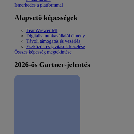
Ismerkedés a platformmal
Alapvető képességek
TeamViewer MI
Digitális munkavállalói élmény
Távoli támogatás és vezérlés
Eszközök és javítások kezelése
Összes képesség megtekintése
2026-ös Gartner-jelentés