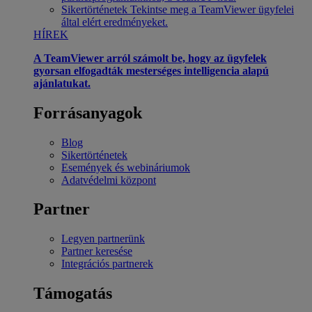
Sikertörténetek
Tekintse meg a TeamViewer ügyfelei
által elért eredményeket.
HÍREK
A TeamViewer arról számolt be, hogy az ügyfelek
gyorsan elfogadták mesterséges intelligencia alapú
ajánlatukat.
Forrásanyagok
Blog
Sikertörténetek
Események és webináriumok
Adatvédelmi központ
Partner
Legyen partnerünk
Partner keresése
Integrációs partnerek
Támogatás