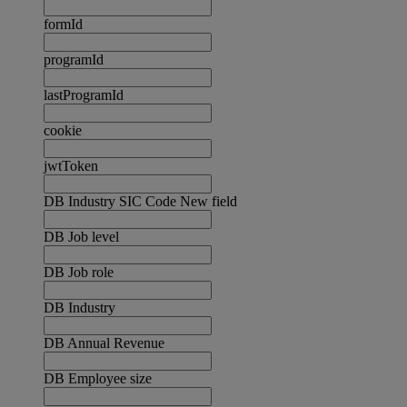
formId
programId
lastProgramId
cookie
jwtToken
DB Industry SIC Code New field
DB Job level
DB Job role
DB Industry
DB Annual Revenue
DB Employee size