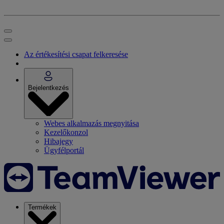
Az értékesítési csapat felkeresése
Bejelentkezés
Webes alkalmazás megnyitása
Kezelőkonzol
Hibajegy
Ügyfélportál
Termékek