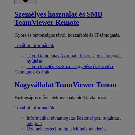
Személyes használat és SMB
TeamViewer Remote
Gyors és biztonságos távoli hozzáférés és IT-támogatás.
További információk
Távoli támogatás
Azonnali, biztonságos támogatás
nyújtása
Távoli kezelés
Eszközök figyelése és kezelése
Csomagok és árak
Nagyvállalat
TeamViewer Tensor
Biztonságos műveletekhez kialakított távkapcsolat.
További információk
Informatikai távtámogatás
Biztonságos, rugalmas,
integrált
Üzemeltetéstechnológia
Műhely távelérése