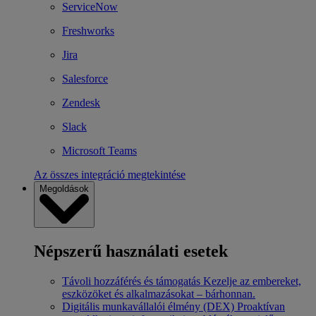
ServiceNow
Freshworks
Jira
Salesforce
Zendesk
Slack
Microsoft Teams
Az összes integráció megtekintése
Megoldások
Népszerű használati esetek
Távoli hozzáférés és támogatás
Kezelje az embereket,
eszközöket és alkalmazásokat – bárhonnan.
Digitális munkavállalói élmény (DEX)
Proaktívan