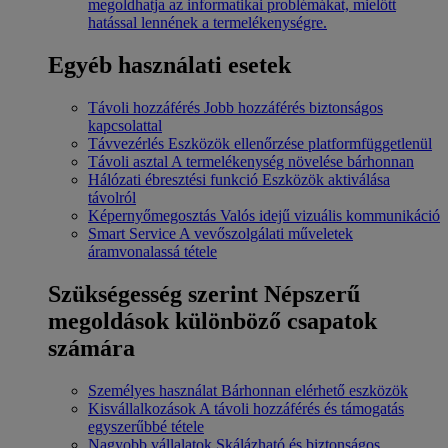
megoldhatja az informatikai problémákat, mielőtt
hatással lennének a termelékenységre.
Egyéb használati esetek
Távoli hozzáférés
Jobb hozzáférés biztonságos
kapcsolattal
Távvezérlés
Eszközök ellenőrzése platformfüggetlenül
Távoli asztal
A termelékenység növelése bárhonnan
Hálózati ébresztési funkció
Eszközök aktiválása
távolról
Képernyőmegosztás
Valós idejű vizuális kommunikáció
Smart Service
A vevőszolgálati műveletek
áramvonalassá tétele
Szükségesség szerint
Népszerű
megoldások különböző csapatok
számára
Személyes használat
Bárhonnan elérhető eszközök
Kisvállalkozások
A távoli hozzáférés és támogatás
egyszerűbbé tétele
Nagyobb vállalatok
Skálázható és biztonságos