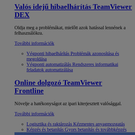
Valós idejű hibaelhárítás
TeamViewer
DEX
Oldja meg a problémákat, mielőtt azok hatással lennének a
felhasználókra.
További információk
Végponti hibaelhárítás
Problémák azonosítása és
megoldása
Végponti automatizálás
Rendszeres informatikai
feladatok automatizálása
Online dolgozó
TeamViewer
Frontline
Növelje a hatékonyságot az ipari kiterjesztett valósággal.
További információk
Logisztika és raktározás
Kézmentes anyagmozgatás
Képzés és betanítás
Gyors betanítás és továbbképzés