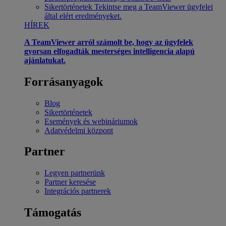
Sikertörténetek
Tekintse meg a TeamViewer ügyfelei
által elért eredményeket.
HÍREK
A TeamViewer arról számolt be, hogy az ügyfelek
gyorsan elfogadták mesterséges intelligencia alapú
ajánlatukat.
Forrásanyagok
Blog
Sikertörténetek
Események és webináriumok
Adatvédelmi központ
Partner
Legyen partnerünk
Partner keresése
Integrációs partnerek
Támogatás