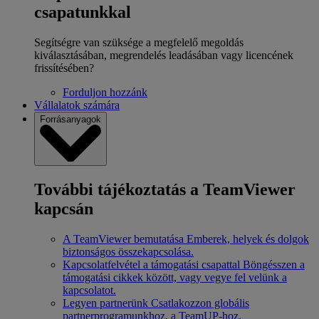
csapatunkkal
Segítségre van szüksége a megfelelő megoldás
kiválasztásában, megrendelés leadásában vagy licencének
frissítésében?
Forduljon hozzánk
Vállalatok számára
Forrásanyagok
További tájékoztatás a TeamViewer
kapcsán
A TeamViewer bemutatása
Emberek, helyek és dolgok
biztonságos összekapcsolása.
Kapcsolatfelvétel a támogatási csapattal
Böngésszen a
támogatási cikkek között, vagy vegye fel velünk a
kapcsolatot.
Legyen partnerünk
Csatlakozzon globális
partnerprogramunkhoz, a TeamUP-hoz.