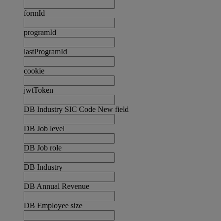
formId
programId
lastProgramId
cookie
jwtToken
DB Industry SIC Code New field
DB Job level
DB Job role
DB Industry
DB Annual Revenue
DB Employee size