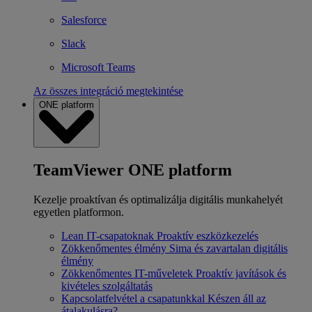
Salesforce
Slack
Microsoft Teams
Az összes integráció megtekintése
ONE platform
TeamViewer ONE platform
Kezelje proaktívan és optimalizálja digitális munkahelyét
egyetlen platformon.
Lean IT-csapatoknak
Proaktív eszközkezelés
Zökkenőmentes élmény
Sima és zavartalan digitális
élmény
Zökkenőmentes IT-műveletek
Proaktív javítások és
kivételes szolgáltatás
Kapcsolatfelvétel a csapatunkkal
Készen áll az
átalakulásra?