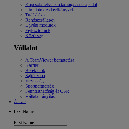
Kapcsolatfelvétel a támogatási csapattal
Útmutatók és kézikönyvek
Tudásbázis
Rendszerállapot
Egyéni modulok
Fejlesztőknek
Közösség
Vállalat
A TeamViewer bemutatása
Karrier
Befektetők
Sajtószoba
Vezetőség
Sportpartnerség
Fenntarthatóság és CSR
Vállalatirányítás
Árazás
Last Name
First Name