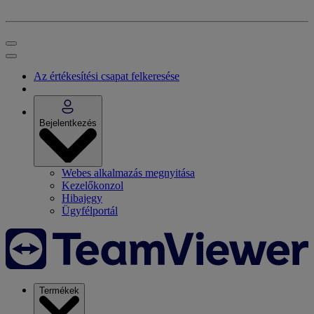
Az értékesítési csapat felkeresése
Bejelentkezés
Webes alkalmazás megnyitása
Kezelőkonzol
Hibajegy
Ügyfélportál
Termékek