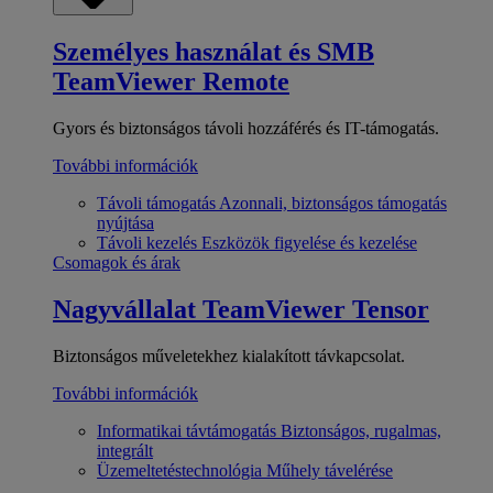
Személyes használat és SMB
TeamViewer Remote
Gyors és biztonságos távoli hozzáférés és IT-támogatás.
További információk
Távoli támogatás
Azonnali, biztonságos támogatás
nyújtása
Távoli kezelés
Eszközök figyelése és kezelése
Csomagok és árak
Nagyvállalat
TeamViewer Tensor
Biztonságos műveletekhez kialakított távkapcsolat.
További információk
Informatikai távtámogatás
Biztonságos, rugalmas,
integrált
Üzemeltetéstechnológia
Műhely távelérése