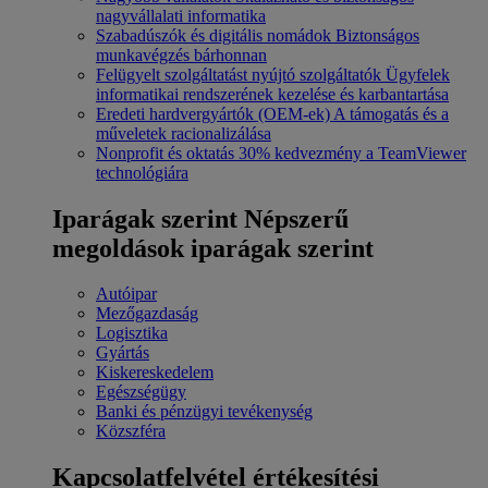
nagyvállalati informatika
Szabadúszók és digitális nomádok
Biztonságos
munkavégzés bárhonnan
Felügyelt szolgáltatást nyújtó szolgáltatók
Ügyfelek
informatikai rendszerének kezelése és karbantartása
Eredeti hardvergyártók (OEM-ek)
A támogatás és a
műveletek racionalizálása
Nonprofit és oktatás
30% kedvezmény a TeamViewer
technológiára
Iparágak szerint
Népszerű
megoldások iparágak szerint
Autóipar
Mezőgazdaság
Logisztika
Gyártás
Kiskereskedelem
Egészségügy
Banki és pénzügyi tevékenység
Közszféra
Kapcsolatfelvétel értékesítési