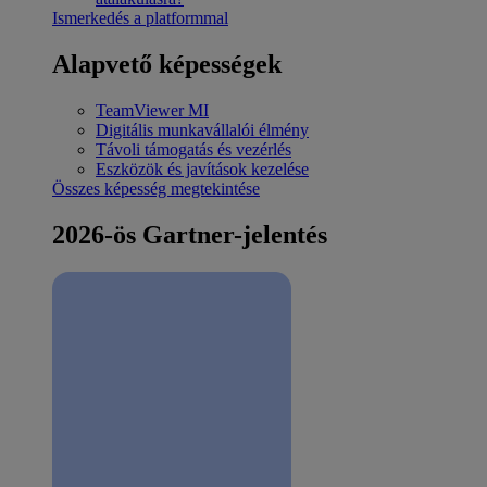
Ismerkedés a platformmal
Alapvető képességek
TeamViewer MI
Digitális munkavállalói élmény
Távoli támogatás és vezérlés
Eszközök és javítások kezelése
Összes képesség megtekintése
2026-ös Gartner-jelentés