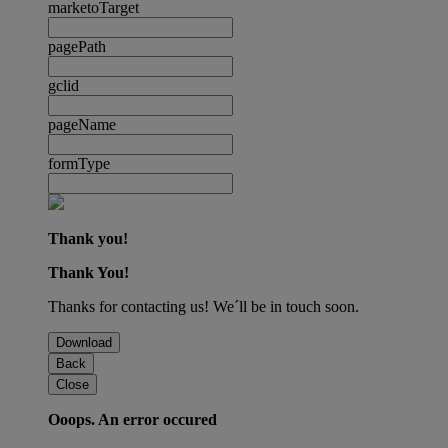
marketoTarget
pagePath
gclid
pageName
formType
Thank you!
Thank You!
Thanks for contacting us! We´ll be in touch soon.
Download
Back
Close
Ooops. An error occured