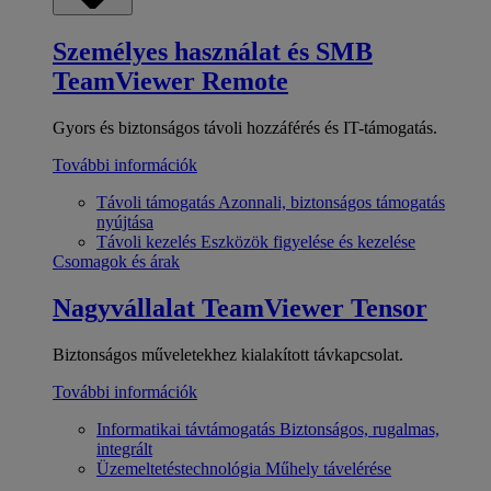
Személyes használat és SMB
TeamViewer Remote
Gyors és biztonságos távoli hozzáférés és IT-támogatás.
További információk
Távoli támogatás
Azonnali, biztonságos támogatás
nyújtása
Távoli kezelés
Eszközök figyelése és kezelése
Csomagok és árak
Nagyvállalat
TeamViewer Tensor
Biztonságos műveletekhez kialakított távkapcsolat.
További információk
Informatikai távtámogatás
Biztonságos, rugalmas,
integrált
Üzemeltetéstechnológia
Műhely távelérése