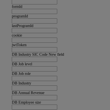
formId
programId
lastProgramId
cookie
jwtToken
DB Industry SIC Code New field
DB Job level
DB Job role
DB Industry
DB Annual Revenue
DB Employee size