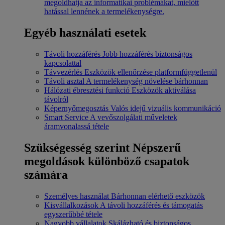
megoldhatja az informatikai problémákat, mielőtt
hatással lennének a termelékenységre.
Egyéb használati esetek
Távoli hozzáférés
Jobb hozzáférés biztonságos
kapcsolattal
Távvezérlés
Eszközök ellenőrzése platformfüggetlenül
Távoli asztal
A termelékenység növelése bárhonnan
Hálózati ébresztési funkció
Eszközök aktiválása
távolról
Képernyőmegosztás
Valós idejű vizuális kommunikáció
Smart Service
A vevőszolgálati műveletek
áramvonalassá tétele
Szükségesség szerint
Népszerű
megoldások különböző csapatok
számára
Személyes használat
Bárhonnan elérhető eszközök
Kisvállalkozások
A távoli hozzáférés és támogatás
egyszerűbbé tétele
Nagyobb vállalatok
Skálázható és biztonságos