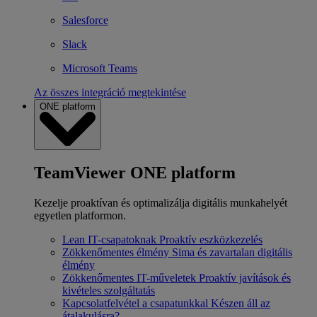
Salesforce
Slack
Microsoft Teams
Az összes integráció megtekintése
ONE platform
TeamViewer ONE platform
Kezelje proaktívan és optimalizálja digitális munkahelyét
egyetlen platformon.
Lean IT-csapatoknak
Proaktív eszközkezelés
Zökkenőmentes élmény
Sima és zavartalan digitális
élmény
Zökkenőmentes IT-műveletek
Proaktív javítások és
kivételes szolgáltatás
Kapcsolatfelvétel a csapatunkkal
Készen áll az
átalakulásra?