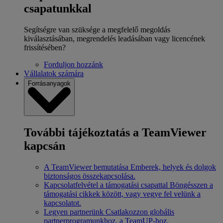
csapatunkkal
Segítségre van szüksége a megfelelő megoldás
kiválasztásában, megrendelés leadásában vagy licencének
frissítésében?
Forduljon hozzánk
Vállalatok számára
Forrásanyagok
További tájékoztatás a TeamViewer
kapcsán
A TeamViewer bemutatása
Emberek, helyek és dolgok
biztonságos összekapcsolása.
Kapcsolatfelvétel a támogatási csapattal
Böngésszen a
támogatási cikkek között, vagy vegye fel velünk a
kapcsolatot.
Legyen partnerünk
Csatlakozzon globális
partnerprogramunkhoz, a TeamUP-hoz.