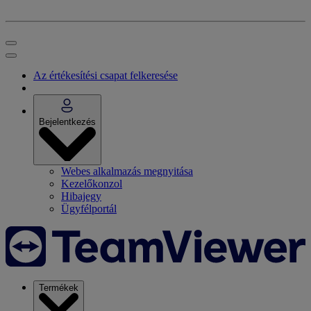
Az értékesítési csapat felkeresése
Bejelentkezés
Webes alkalmazás megnyitása
Kezelőkonzol
Hibajegy
Ügyfélportál
Termékek