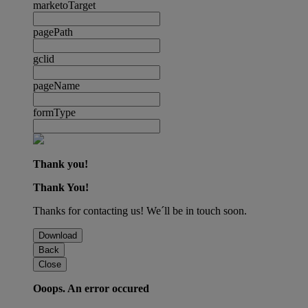
marketoTarget
pagePath
gclid
pageName
formType
Thank you!
Thank You!
Thanks for contacting us! We´ll be in touch soon.
Download
Back
Close
Ooops. An error occured