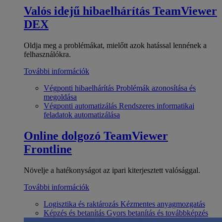
Valós idejű hibaelhárítás
TeamViewer
DEX
Oldja meg a problémákat, mielőtt azok hatással lennének a
felhasználókra.
További információk
Végponti hibaelhárítás
Problémák azonosítása és
megoldása
Végponti automatizálás
Rendszeres informatikai
feladatok automatizálása
Online dolgozó
TeamViewer
Frontline
Növelje a hatékonyságot az ipari kiterjesztett valósággal.
További információk
Logisztika és raktározás
Kézmentes anyagmozgatás
Képzés és betanítás
Gyors betanítás és továbbképzés