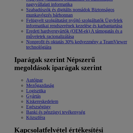
nagyvállalati informatika
Szabadúszók és digitális nomádok
Biztonságos
munkavégzés bárhonnan
Felügyelt szolgáltatást nyújtó szolgáltatók
Ügyfelek
informatikai rendszerének kezelése és karbantartása
Eredeti hardvergyártók (OEM-ek)
A támogatás és a
műveletek racionalizálása
Nonprofit és oktatás
30% kedvezmény a TeamViewer
technológiára
Iparágak szerint
Népszerű
megoldások iparágak szerint
Autóipar
Mezőgazdaság
Logisztika
Gyártás
Kiskereskedelem
Egészségügy
Banki és pénzügyi tevékenység
Közszféra
Kapcsolatfelvétel értékesítési