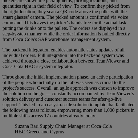
pickers are shown the picking items, picking locations, and
quantities right in their field of view. To confirm they picked from
the right location, they scan a QR code above the pallet with the
smart glasses’ camera. The picked amount is confirmed via voice
command. This leaves the picker’s hands free for the actual task:
putting the drinks onto the pallets. The orders are displayed in a
step-by-step manner, while the order information is pulled directly
from Coca-Cola’s SAP warehouse management system.
The backend integration enables automatic status updates of all
individual orders. Full integration into the backend system was
achieved through a close collaboration between TeamViewer and
Coca-Cola HBC’s system integrator.
Throughout the initial implementation phase, an active participation
of the people who actually do the job was seen as crucial to the
project’s success. Overall, an agile approach was chosen to improve
the solution on the go — constantly accompanied by TeamViewer’s
solution delivery and customer success teams for after-go-live
support. This led to an easy-to-scale solution template that facilitated
the following mass rollouts, empowering more than 1,000 pickers in
multiple shifts across 17 countries already today.
Suzana Rari
Supply Chain Manager at Coca-Cola
HBC Greece and Cyprus