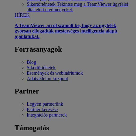
Sikertörténetek
Tekintse meg a TeamViewer ügyfelei
által elért eredményeket.
HÍREK
A TeamViewer arról számolt be, hogy az ügyfelek
gyorsan elfogadták mesterséges intelligencia alapú
ajánlatukat.
Forrásanyagok
Blog
Sikertörténetek
Események és webináriumok
Adatvédelmi központ
Partner
Legyen partnerünk
Partner keresése
Integrációs partnerek
Támogatás