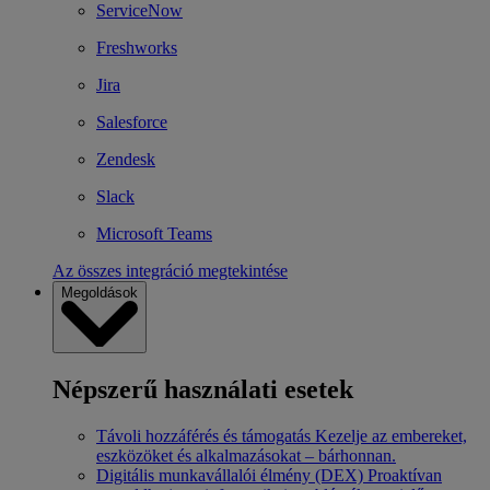
ServiceNow
Freshworks
Jira
Salesforce
Zendesk
Slack
Microsoft Teams
Az összes integráció megtekintése
Megoldások
Népszerű használati esetek
Távoli hozzáférés és támogatás
Kezelje az embereket,
eszközöket és alkalmazásokat – bárhonnan.
Digitális munkavállalói élmény (DEX)
Proaktívan