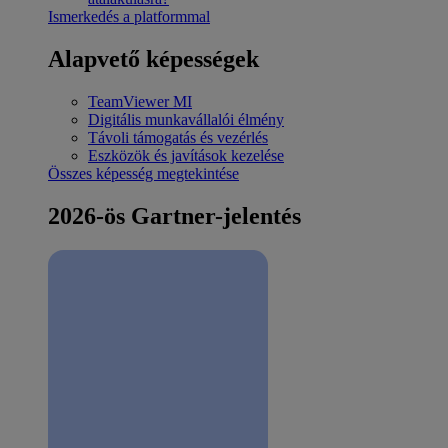
Ismerkedés a platformmal
Alapvető képességek
TeamViewer MI
Digitális munkavállalói élmény
Távoli támogatás és vezérlés
Eszközök és javítások kezelése
Összes képesség megtekintése
2026-ös Gartner-jelentés