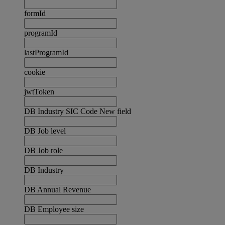
formId
programId
lastProgramId
cookie
jwtToken
DB Industry SIC Code New field
DB Job level
DB Job role
DB Industry
DB Annual Revenue
DB Employee size