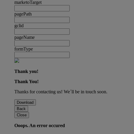
marketoTarget
pagePath
gclid
pageName
formType
Thank you!
Thank You!
Thanks for contacting us! We´ll be in touch soon.
Download
Back
Close
Ooops. An error occured