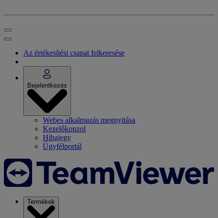
Az értékesítési csapat felkeresése
Bejelentkezés
Webes alkalmazás megnyitása
Kezelőkonzol
Hibajegy
Ügyfélportál
Termékek