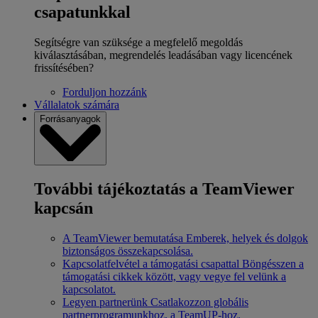
csapatunkkal
Segítségre van szüksége a megfelelő megoldás
kiválasztásában, megrendelés leadásában vagy licencének
frissítésében?
Forduljon hozzánk
Vállalatok számára
Forrásanyagok
További tájékoztatás a TeamViewer
kapcsán
A TeamViewer bemutatása
Emberek, helyek és dolgok
biztonságos összekapcsolása.
Kapcsolatfelvétel a támogatási csapattal
Böngésszen a
támogatási cikkek között, vagy vegye fel velünk a
kapcsolatot.
Legyen partnerünk
Csatlakozzon globális
partnerprogramunkhoz, a TeamUP-hoz.