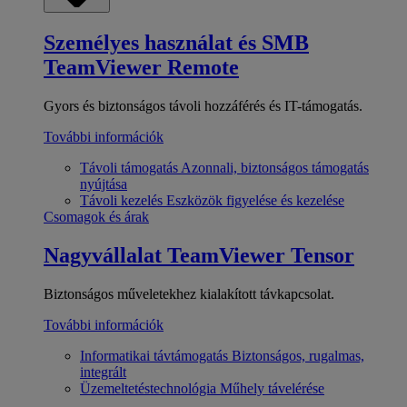
Személyes használat és SMB
TeamViewer Remote
Gyors és biztonságos távoli hozzáférés és IT-támogatás.
További információk
Távoli támogatás
Azonnali, biztonságos támogatás
nyújtása
Távoli kezelés
Eszközök figyelése és kezelése
Csomagok és árak
Nagyvállalat
TeamViewer Tensor
Biztonságos műveletekhez kialakított távkapcsolat.
További információk
Informatikai távtámogatás
Biztonságos, rugalmas,
integrált
Üzemeltetéstechnológia
Műhely távelérése