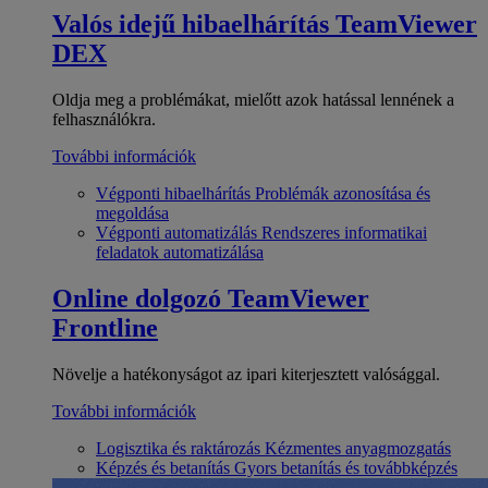
Valós idejű hibaelhárítás
TeamViewer
DEX
Oldja meg a problémákat, mielőtt azok hatással lennének a
felhasználókra.
További információk
Végponti hibaelhárítás
Problémák azonosítása és
megoldása
Végponti automatizálás
Rendszeres informatikai
feladatok automatizálása
Online dolgozó
TeamViewer
Frontline
Növelje a hatékonyságot az ipari kiterjesztett valósággal.
További információk
Logisztika és raktározás
Kézmentes anyagmozgatás
Képzés és betanítás
Gyors betanítás és továbbképzés