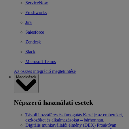
ServiceNow
Freshworks
Jira
Salesforce
Zendesk
Slack
Microsoft Teams
Az összes integráció megtekintése
Megoldások
Népszerű használati esetek
Távoli hozzáférés és támogatás
Kezelje az embereket,
eszközöket és alkalmazásokat – bárhonnan.
Digitális munkavállalói élmény (DEX)
Proaktívan