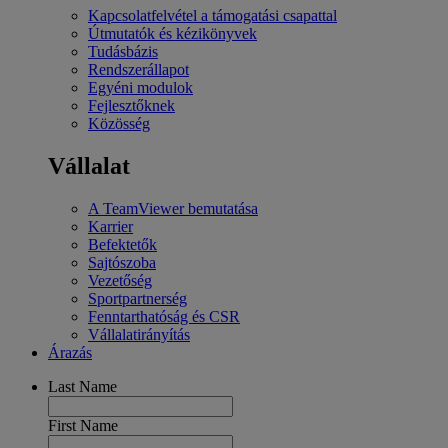
Kapcsolatfelvétel a támogatási csapattal
Útmutatók és kézikönyvek
Tudásbázis
Rendszerállapot
Egyéni modulok
Fejlesztőknek
Közösség
Vállalat
A TeamViewer bemutatása
Karrier
Befektetők
Sajtószoba
Vezetőség
Sportpartnerség
Fenntarthatóság és CSR
Vállalatirányítás
Árazás
Last Name
First Name