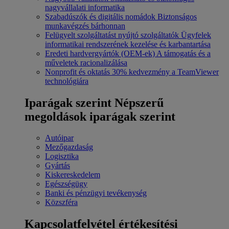
nagyvállalati informatika
Szabadúszók és digitális nomádok
Biztonságos
munkavégzés bárhonnan
Felügyelt szolgáltatást nyújtó szolgáltatók
Ügyfelek
informatikai rendszerének kezelése és karbantartása
Eredeti hardvergyártók (OEM-ek)
A támogatás és a
műveletek racionalizálása
Nonprofit és oktatás
30% kedvezmény a TeamViewer
technológiára
Iparágak szerint
Népszerű
megoldások iparágak szerint
Autóipar
Mezőgazdaság
Logisztika
Gyártás
Kiskereskedelem
Egészségügy
Banki és pénzügyi tevékenység
Közszféra
Kapcsolatfelvétel értékesítési