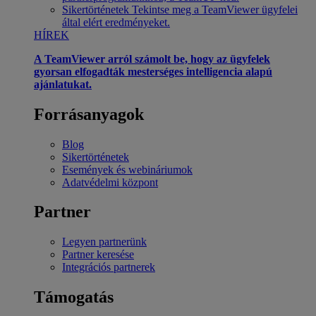
Sikertörténetek
Tekintse meg a TeamViewer ügyfelei
által elért eredményeket.
HÍREK
A TeamViewer arról számolt be, hogy az ügyfelek
gyorsan elfogadták mesterséges intelligencia alapú
ajánlatukat.
Forrásanyagok
Blog
Sikertörténetek
Események és webináriumok
Adatvédelmi központ
Partner
Legyen partnerünk
Partner keresése
Integrációs partnerek
Támogatás