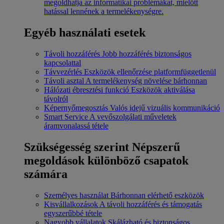
megoldhatja az informatikai problémákat, mielőtt
hatással lennének a termelékenységre.
Egyéb használati esetek
Távoli hozzáférés
Jobb hozzáférés biztonságos
kapcsolattal
Távvezérlés
Eszközök ellenőrzése platformfüggetlenül
Távoli asztal
A termelékenység növelése bárhonnan
Hálózati ébresztési funkció
Eszközök aktiválása
távolról
Képernyőmegosztás
Valós idejű vizuális kommunikáció
Smart Service
A vevőszolgálati műveletek
áramvonalassá tétele
Szükségesség szerint
Népszerű
megoldások különböző csapatok
számára
Személyes használat
Bárhonnan elérhető eszközök
Kisvállalkozások
A távoli hozzáférés és támogatás
egyszerűbbé tétele
Nagyobb vállalatok
Skálázható és biztonságos