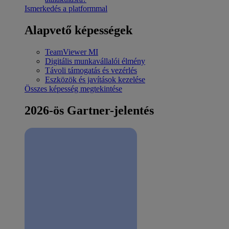
Ismerkedés a platformmal
Alapvető képességek
TeamViewer MI
Digitális munkavállalói élmény
Távoli támogatás és vezérlés
Eszközök és javítások kezelése
Összes képesség megtekintése
2026-ös Gartner-jelentés