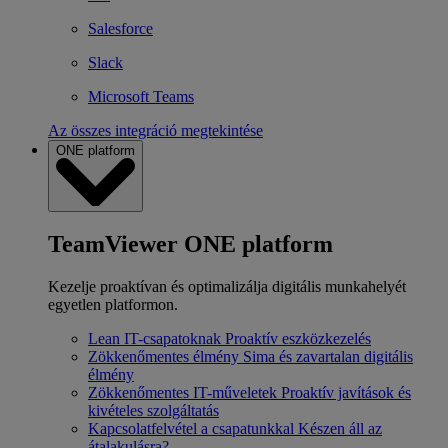
Salesforce
Slack
Microsoft Teams
Az összes integráció megtekintése
ONE platform
TeamViewer ONE platform
Kezelje proaktívan és optimalizálja digitális munkahelyét
egyetlen platformon.
Lean IT-csapatoknak
Proaktív eszközkezelés
Zökkenőmentes élmény
Sima és zavartalan digitális
élmény
Zökkenőmentes IT-műveletek
Proaktív javítások és
kivételes szolgáltatás
Kapcsolatfelvétel a csapatunkkal
Készen áll az
átalakulásra?